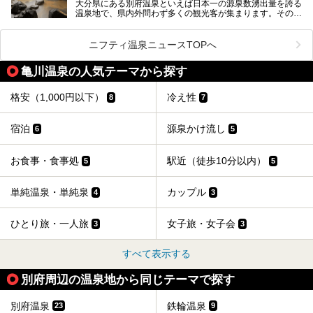
大分県にある別府温泉といえば日本一の源泉数湧出量を誇る
別府温泉は共同湯も多く、家庭やマンションにも温泉を引い
温泉地で、県内外問わず多くの観光客が集まります。その別
ている所もあります。
府温泉では「別府八湯温泉道」を実施しています。この別府
自宅にいながら温泉に入れるのは羨ましいですが、その中で
八湯温泉道とは別府八湯を巡る体験型イベントで、施設を回
も「こんな場所にも温泉が！？」というスポットがいくつか
って88ヶ所のスタンプを集めて温泉名人の認定を目指すと
あるんです。
ニフティ温泉ニュースTOPへ
いうものです。
他の温泉地では考えられないまさに温泉地ならではです。
これを読んで別府温泉巡りの参考になればと思います。
亀川温泉の人気テーマから探す
別府には朝早くから夜遅くまでやっている地元に根付いた銭
湯や、日帰りのみの大きな施設など様々な形態の温泉があり
ます。泉質も数多くなるので、好きな温泉から巡って温泉名
格安（1,000円以下）
冷え性
8
7
人を目指してみてはいかがでしょうか？
宿泊
源泉かけ流し
6
5
お食事・食事処
駅近（徒歩10分以内）
5
5
単純温泉・単純泉
カップル
4
3
ひとり旅・一人旅
女子旅・女子会
3
3
すべて表示する
別府周辺の温泉地から同じテーマで探す
別府温泉
鉄輪温泉
23
9