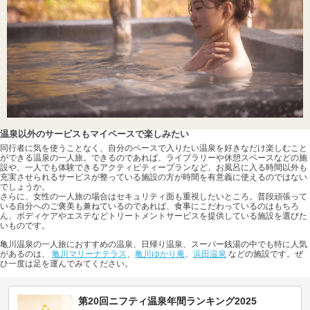
温泉以外のサービスもマイペースで楽しみたい
同行者に気を使うことなく、自分のペースで入りたい温泉を好きなだけ楽しむこと
ができる温泉の一人旅。できるのであれば、ライブラリーや休憩スペースなどの施
設や、一人でも体験できるアクティビティープランなど、お風呂に入る時間以外も
充実させられるサービスが整っている施設の方が時間を有意義に使えるのではない
でしょうか。
さらに、女性の一人旅の場合はセキュリティ面も重視したいところ。普段頑張って
いる自分へのご褒美も兼ねているのであれば、食事にこだわっているのはもちろ
ん、ボディケアやエステなどトリートメントサービスを提供している施設を選びた
いものです。
亀川温泉の一人旅におすすめの温泉、日帰り温泉、スーパー銭湯の中でも特に人気
があるのは、
亀川マリーナテラス
、
亀川ゆかり庵
、
浜田温泉
などの施設です。ぜ
ひ一度は足を運んでみてください。
第20回ニフティ温泉年間ランキング2025