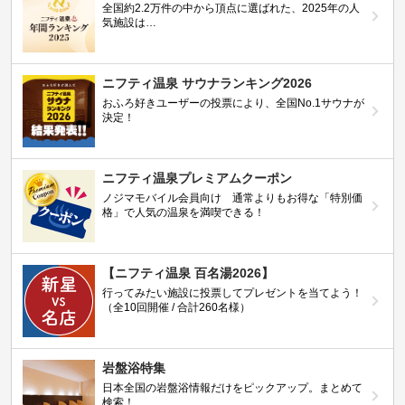
全国約2.2万件の中から頂点に選ばれた、2025年の人
気施設は…
ニフティ温泉 サウナランキング2026
おふろ好きユーザーの投票により、全国No.1サウナが
決定！
ニフティ温泉プレミアムクーポン
ノジマモバイル会員向け 通常よりもお得な「特別価
格」で人気の温泉を満喫できる！
【ニフティ温泉 百名湯2026】
行ってみたい施設に投票してプレゼントを当てよう！
（全10回開催 / 合計260名様）
岩盤浴特集
日本全国の岩盤浴情報だけをピックアップ。まとめて
検索！