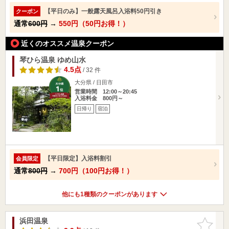
【平日のみ】一般露天風呂入浴料50円引き
クーポン
通常
600円
→
550円（50円お得！）
近くのオススメ温泉クーポン
琴ひら温泉 ゆめ山水
4.5点
/ 32 件
大分県 / 日田市
営業時間 12:00～20:45
入浴料金 800円～
日帰り
宿泊
【平日限定】入浴料割引
会員限定
通常
800円
→
700円（100円お得！）
他にも1種類のクーポンがあります
浜田温泉
お気に入
りに追加