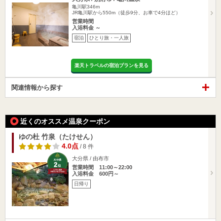
亀川駅346m
JR亀川駅から550m（徒歩9分、お車で4分ほど）
営業時間
入浴料金 ～
宿泊
ひとり旅・一人旅
楽天トラベルの宿泊プランを見る
関連情報から探す
近くのオススメ温泉クーポン
ゆの杜 竹泉（たけせん）
4.0点
/ 8 件
大分県 / 由布市
営業時間 11:00～22:00
入浴料金 600円～
日帰り