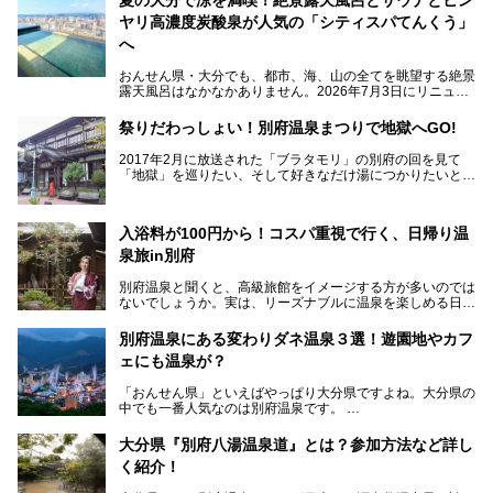
ヤリ高濃度炭酸泉が人気の「シティスパてんくう」
へ
おんせん県・大分でも、都市、海、山の全てを眺望する絶景
露天風呂はなかなかありません。2026年7月3日にリニュー
アルして、うみサウナ、やまサウナを新設した「シティスパ
てんくう(CITY SPA てんくう)」は、なんとJR大分駅直結と
祭りだわっしょい！別府温泉まつりで地獄へGO!
いう利便性の高さ！
2017年2月に放送された「ブラタモリ」の別府の回を見て
地上80mという圧倒的な開放感が魅力。温泉、ロウリュサウ
「地獄」を巡りたい、そして好きなだけ湯につかりたいと切
ナ、そしてひんやりとした約27度の高濃度炭酸泉で交互浴
実に思った私に朗報。
してととのえば、まさに気分は天空の極楽、ここはこの夏ぜ
ひとも訪れたい都市の避暑地です！
2017年3月31日～4月3日、大分県別府市で「別府八湯温泉
入浴料が100円から！コスパ重視で行く、日帰り温
まつり」が開催されます。その期間は嬉しいことに100以上
併設の「JR九州ホテル ブラッサム大分」に泊まって、この
の共同浴場がなんと無料開放されるんです！普段から入浴料
泉旅in別府
「シティスパてんくう」をたっぷり満喫してきたのでレポー
が100円と安いのに、いいんですかタダにしちゃって!?
トします。夏向けの大分駅徒歩圏の周辺観光スポットやクー
しかも4/2には「東京ディズニーリゾートスペシャルパレー
別府温泉と聞くと、高級旅館をイメージする方が多いのでは
ルダウンできるスイーツ情報と併せてお楽しみください！
ド」も行われます。つまり別府に行けば「地獄」も「ミッキ
ないでしょうか。実は、リーズナブルに温泉を楽しめる日帰
ーマウス」も拝める稀有なイベントですよ、これは行くしか
り温泉施設も充実しているエリアなんです。今回は、日帰り
───
ない！
で楽しめる「大分県の別府温泉」に注目してみました。
提供元：大分県【PR】
別府温泉にある変わりダネ温泉３選！遊園地やカフ
ニフティ温泉がオススメする温泉施設を紹介しちゃいます！
この記事は大分県のPR記事です。
源泉数、湧出量ともに日本一の温泉県とも言われる大分県。
ェにも温泉が？
今回は、大分県別府市に行くなら絶対行きたい情緒たっぷり
な市営温泉をまとめました。
「おんせん県」といえばやっぱり大分県ですよね。大分県の
中でも一番人気なのは別府温泉です。
Let’s go to Hell !
別府八湯という名前の通り、さまざまな泉質を楽しめ、一日
中いても飽きません。
大分県『別府八湯温泉道』とは？参加方法など詳し
普通に温泉に浸かる以外にも、別府地獄巡りや砂湯などは有
く紹介！
名ですよね。