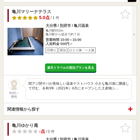
亀川マリーナテラス
お気に入
りに追加
5.0点
/ 1 件
大分県 / 別府市 / 亀川温泉
亀川駅653m
亀川駅から徒歩で約７分
営業時間 10:00～15:00
入浴料金 500円～
日帰り
宿泊
ひとり旅・一人旅
楽天トラベルの宿泊プランを見る
関アジ関サバが美味しい温泉ゲストハウス 小さな亀川港に隣接し
て佇む、令和3年（2021年）6月にオープンした土産物シ…
50代～
男性
関連情報から探す
亀川ゆかり庵
お気に入
りに追加
-点
/ 0 件
大分県 / 別府市 / 亀川温泉