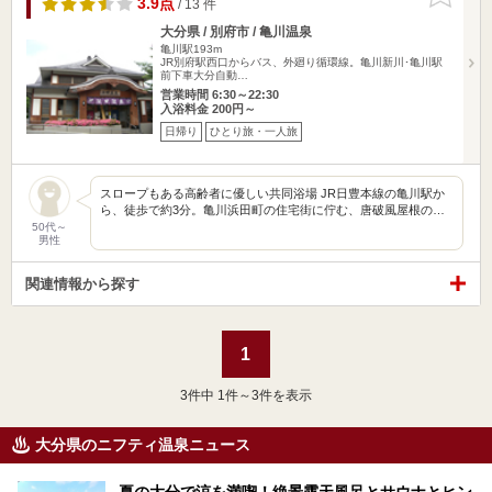
3.9点
/ 13 件
大分県 / 別府市 / 亀川温泉
亀川駅193m
JR別府駅西口からバス、外廻り循環線。亀川新川･亀川駅
前下車大分自動…
営業時間 6:30～22:30
入浴料金 200円～
日帰り
ひとり旅・一人旅
スロープもある高齢者に優しい共同浴場 JR日豊本線の亀川駅か
ら、徒歩で約3分。亀川浜田町の住宅街に佇む、唐破風屋根の…
50代～
男性
関連情報から探す
1
3
件中 1件～3件を表示
大分県のニフティ温泉ニュース
夏の大分で涼を満喫！絶景露天風呂とサウナとヒン