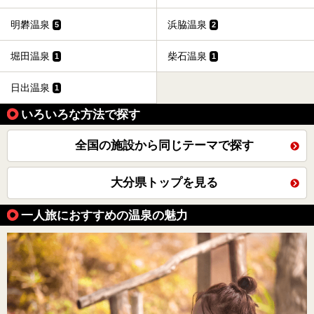
明礬温泉
浜脇温泉
5
2
堀田温泉
柴石温泉
1
1
日出温泉
1
いろいろな方法で探す
全国の施設から同じテーマで探す
大分県トップを見る
一人旅におすすめの温泉の魅力