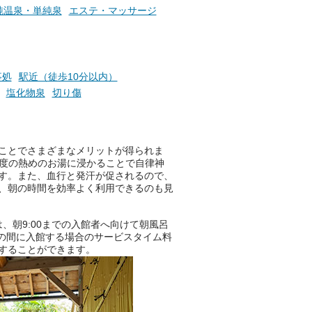
つ
ュやアウフグースなど、サウナ
純温泉・単純泉
エステ・マッサージ
施設
好きにはたまらない多彩なイベ
ントも予定されています。ぜひ
チェックしてください！
───
事処
駅近（徒歩10分以内）
提供元：万葉倶楽部株式会社
塩化物泉
切り傷
【PR】
この記事は万葉倶楽部株式会社
のPR記事です。
ことでさまざまなメリットが得られま
程度の熱めのお湯に浸かることで自律神
す。また、血行と発汗が促されるので、
、朝の時間を効率よく利用できるのも見
は、朝9:00までの入館者へ向けて朝風呂
:00の間に入館する場合のサービスタイム料
することができます。