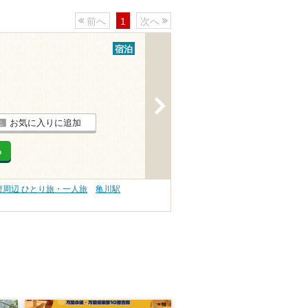
前へ
1
次へ
宿泊
>
お気に入りに追加
る
府周辺 ひとり旅・一人旅
亀川駅