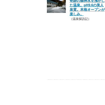
奇跡の御神水を沸かし
た温泉。pH9.6の美人
泉質。本格オープンが
楽しみ。
（温泉探訪記）