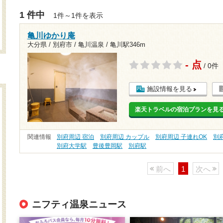
1 件中
1件～1件を表示
亀川ゆかり庵
大分県 / 別府市 / 亀川温泉 /
亀川駅346m
- 点
/ 0件
施設情報を見る
楽天トラベルの宿泊プランを見
関連情報
別府周辺 宿泊
別府周辺 カップル
別府周辺 子連れOK
別
別府大学駅
豊後豊岡駅
別府駅
前へ
1
次へ
ニフティ温泉ニュース