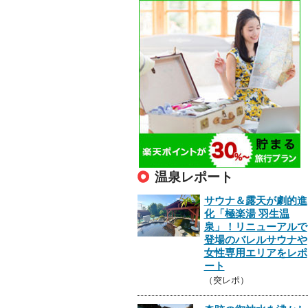
温泉レポート
サウナ＆露天が劇的進
化「極楽湯 羽生温
泉」！リニューアルで
登場のバレルサウナや
女性専用エリアをレポ
ート
（突レポ）