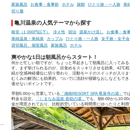
らこそ向き合える、大切な自分
しと泉質の良さにこだわり
家族風呂
お食事・食事処
ホテル
旅館
ひとり旅・一人旅
単
の本音。
つ、万人におすすめしたい
切り傷
を厳選しました。
そんな心のつぶやきを、湯あが
亀川温泉の人気テーマから探す
りの温まった心のまま相談でき
たら素敵ですよね。
格安（1,000円以下）
冷え性
宿泊
源泉かけ流し
お食事・食
単純温泉・単純泉
カップル
ひとり旅・一人旅
女子旅・女子会
貸切風呂、個室風呂
家族風呂
ホテル
ニフティ温泉の「占いベンチ」
爽やかな1日は朝風呂からスタート！
は、そんなあなたの心のつぶや
何かと忙しい朝ですが、ちょっと早起きして朝風呂に入ってみる
きをプロの占い師に相談するこ
す。まず挙げられるのが、目覚めをスッキリさせる効果。42℃
とができるサービスです。
経が交感神経優位に切り替わり、活動モードのスイッチが入りま
むくみの解消にも効果的。ついでに洗顔や寝癖なおしなどもでき
逃せないポイントです。
おふろパス会員様なら、この特
早朝5:00から営業している
「湘南RESORT SPA 竜泉寺の湯」
で
別なひとときを「毎月10分無
料金を設定。
「しまなみ温泉 喜助の湯」
でも、朝6:00から10
料」でご利用いただけます。
金が用意されており、比較的空いている時間帯にゆったりと利用
お湯で体がほぐれたら、次は占
い師さんとお話しして、心もほ