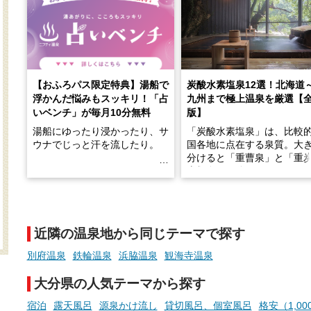
【おふろパス限定特典】湯船で
炭酸水素塩泉12選！北海道
浮かんだ悩みもスッキリ！「占
九州まで極上温泉を厳選【
いベンチ」が毎月10分無料
版】
湯船にゆったり浸かったり、サ
「炭酸水素塩泉」は、比較
ウナでじっと汗を流したり。
国各地に点在する泉質。大
分けると「重曹泉」と「重
土類泉」に分かれます。
そんな「一人でぼんやり過ごす
また硫黄や鉄分などの特殊
時間」、ふだん後回しにしてい
が混ざり合うことで、複雑
た「これからのこと」や「ちょ
多様な個性を持つことも多
近隣の温泉地から同じテーマで探す
っとした悩み」が、頭に浮かん
す。
でくることはありませんか？
別府温泉
鉄輪温泉
浜脇温泉
観海寺温泉
今回は筆者自ら入浴した中
ら、日本各地にある炭酸水
大分県の人気テーマから探す
泉を12施設セレクト。すべ
お風呂でリラックスしているか
日帰り入浴可能で、源泉か
宿泊
露天風呂
源泉かけ流し
貸切風呂、個室風呂
格安（1,0