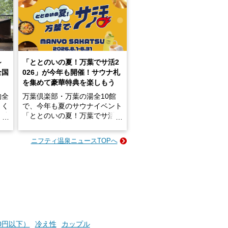
～
「ととのいの夏！万葉でサ活2
全国
026」が今年も開催！サウナ札
を集めて豪華特典を楽しもう
的全
万葉倶楽部・万葉の湯全10館
きく
で、今年も夏のサウナイベント
炭酸
「ととのいの夏！万葉でサ活2
026」が開催されます！
ニフティ温泉ニュースTOPへ
成分
2026年8月1日（土）～8月31
かつ
日（月）までの開催期間中は、
いで
サウナ飯やサウナドリンク、岩
盤浴の利用などで「万葉サウナ
札」を集めることで、オリジナ
か
ルグッズや無料券などの特典と
素塩
交換可能。
て
け流
さらに、各館ではアロマロウリ
00円以下）
冷え性
カップル