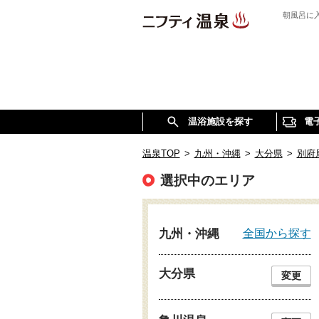
朝風呂に
温浴施設を探す
電
温泉TOP
>
九州・沖縄
>
大分県
>
別府
選択中のエリア
全国から探す
九州・沖縄
大分県
変更