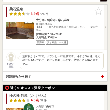
柴石温泉
お気に入
りに追加
3.9点
/ 26 件
大分県 / 別府市 / 柴石温泉
亀川駅1.93km
【車】 ・東九州自動車道「別府I.C.」から 柴石方
面…
営業時間 7:00～20:00
入浴料金 300円～
日帰り
ひとり旅・一人旅
別府駅からバスで、ポツンと一軒温泉です。 今日が3回目、地元
の方が多いですが、気にせず楽しみます。熱湯とぬる湯と露天、
そ…
50代～
男性
関連情報から探す
近くのオススメ温泉クーポン
ゆの杜 竹泉（たけせん）
4.0点
/ 8 件
大分県 / 由布市