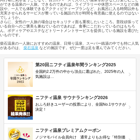
同行者に気を使うことなく、自分のペースで入りたい温泉を好きなだけ楽しむこと
ができる温泉の一人旅。できるのであれば、ライブラリーや休憩スペースなどの施
設や、一人でも体験できるアクティビティープランなど、お風呂に入る時間以外も
充実させられるサービスが整っている施設の方が時間を有意義に使えるのではない
でしょうか。
さらに、女性の一人旅の場合はセキュリティ面も重視したいところ。普段頑張って
いる自分へのご褒美も兼ねているのであれば、食事にこだわっているのはもちろ
ん、ボディケアやエステなどトリートメントサービスを提供している施設を選びた
いものです。
柴石温泉の一人旅におすすめの温泉、日帰り温泉、スーパー銭湯の中でも特に人気
があるのは、
柴石温泉
などの施設です。ぜひ一度は足を運んでみてください。
第20回ニフティ温泉年間ランキング2025
全国約2.2万件の中から頂点に選ばれた、2025年の人
気施設は…
ニフティ温泉 サウナランキング2026
おふろ好きユーザーの投票により、全国No.1サウナが
決定！
ニフティ温泉プレミアムクーポン
ノジマモバイル会員向け 通常よりもお得な「特別価