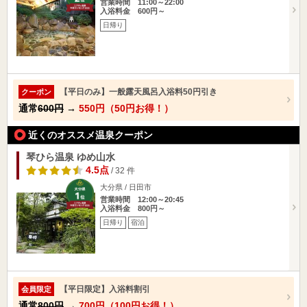
営業時間 11:00～22:00
入浴料金 600円～
日帰り
【平日のみ】一般露天風呂入浴料50円引き
クーポン
通常
600円
→
550円（50円お得！）
近くのオススメ温泉クーポン
琴ひら温泉 ゆめ山水
4.5点
/ 32 件
大分県 / 日田市
営業時間 12:00～20:45
入浴料金 800円～
日帰り
宿泊
【平日限定】入浴料割引
会員限定
通常
800円
→
700円（100円お得！）