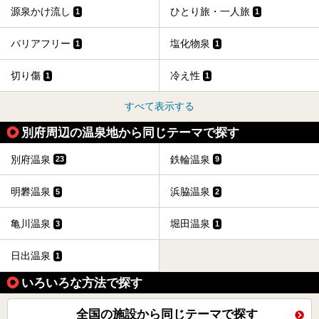
源泉かけ流し
ひとり旅・一人旅
1
1
バリアフリー
塩化物泉
1
1
切り傷
冷え性
1
1
すべて表示する
別府周辺の温泉地から同じテーマで探す
別府温泉
鉄輪温泉
23
9
明礬温泉
浜脇温泉
5
2
亀川温泉
堀田温泉
3
1
日出温泉
1
いろいろな方法で探す
全国の施設から同じテーマで探す