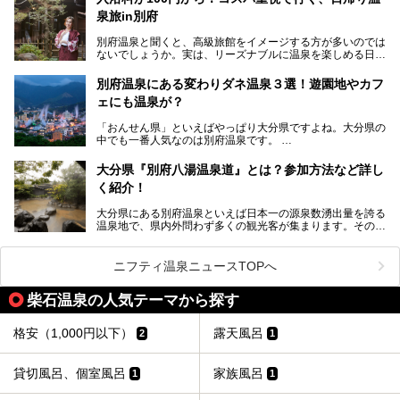
まつり」が開催されます。その期間は嬉しいことに100以上
併設の「JR九州ホテル ブラッサム大分」に泊まって、この
の共同浴場がなんと無料開放されるんです！普段から入浴料
泉旅in別府
「シティスパてんくう」をたっぷり満喫してきたのでレポー
が100円と安いのに、いいんですかタダにしちゃって!?
トします。夏向けの大分駅徒歩圏の周辺観光スポットやクー
しかも4/2には「東京ディズニーリゾートスペシャルパレー
別府温泉と聞くと、高級旅館をイメージする方が多いのでは
ルダウンできるスイーツ情報と併せてお楽しみください！
ド」も行われます。つまり別府に行けば「地獄」も「ミッキ
ないでしょうか。実は、リーズナブルに温泉を楽しめる日帰
ーマウス」も拝める稀有なイベントですよ、これは行くしか
り温泉施設も充実しているエリアなんです。今回は、日帰り
───
ない！
で楽しめる「大分県の別府温泉」に注目してみました。
提供元：大分県【PR】
別府温泉にある変わりダネ温泉３選！遊園地やカフ
ニフティ温泉がオススメする温泉施設を紹介しちゃいます！
この記事は大分県のPR記事です。
源泉数、湧出量ともに日本一の温泉県とも言われる大分県。
ェにも温泉が？
今回は、大分県別府市に行くなら絶対行きたい情緒たっぷり
な市営温泉をまとめました。
「おんせん県」といえばやっぱり大分県ですよね。大分県の
中でも一番人気なのは別府温泉です。
Let’s go to Hell !
別府八湯という名前の通り、さまざまな泉質を楽しめ、一日
中いても飽きません。
大分県『別府八湯温泉道』とは？参加方法など詳し
普通に温泉に浸かる以外にも、別府地獄巡りや砂湯などは有
く紹介！
名ですよね。
大分県にある別府温泉といえば日本一の源泉数湧出量を誇る
別府温泉は共同湯も多く、家庭やマンションにも温泉を引い
温泉地で、県内外問わず多くの観光客が集まります。その別
ている所もあります。
府温泉では「別府八湯温泉道」を実施しています。この別府
自宅にいながら温泉に入れるのは羨ましいですが、その中で
八湯温泉道とは別府八湯を巡る体験型イベントで、施設を回
も「こんな場所にも温泉が！？」というスポットがいくつか
って88ヶ所のスタンプを集めて温泉名人の認定を目指すと
あるんです。
ニフティ温泉ニュースTOPへ
いうものです。
他の温泉地では考えられないまさに温泉地ならではです。
これを読んで別府温泉巡りの参考になればと思います。
柴石温泉の人気テーマから探す
別府には朝早くから夜遅くまでやっている地元に根付いた銭
湯や、日帰りのみの大きな施設など様々な形態の温泉があり
ます。泉質も数多くなるので、好きな温泉から巡って温泉名
格安（1,000円以下）
露天風呂
2
1
人を目指してみてはいかがでしょうか？
貸切風呂、個室風呂
家族風呂
1
1