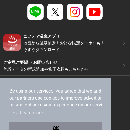
ニフティ温泉アプリ
地図から温泉検索！お得な限定クーポンも！
今すぐダウンロード！
ご意見ご要望 ・お問い合わせ
施設データの新規追加や修正依頼もこちらから
スマートフォン
/
PC
加盟店募集（資料請求）
広告出稿のご案内
By using our services, you agree that we and
our
partners
use cookies to improve advertisi
利用規約
ライフスタイルMEMBERS+規約
ng and enhance your experience on our servi
特定商取引法に基づく表記
ヘルプ
採用情報
ces.
Learn more
運営会社
個人情報保護ポリシー
©NIFTY Lifestyle Co., Ltd.
OK