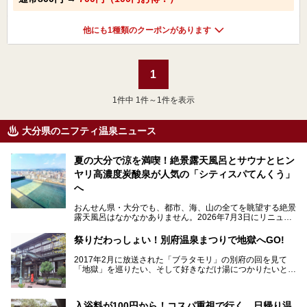
他にも1種類のクーポンがあります
1
1
件中 1件～1件を表示
大分県のニフティ温泉ニュース
夏の大分で涼を満喫！絶景露天風呂とサウナとヒン
ヤリ高濃度炭酸泉が人気の「シティスパてんくう」
へ
おんせん県・大分でも、都市、海、山の全てを眺望する絶景
露天風呂はなかなかありません。2026年7月3日にリニュー
アルして、うみサウナ、やまサウナを新設した「シティスパ
てんくう(CITY SPA てんくう)」は、なんとJR大分駅直結と
祭りだわっしょい！別府温泉まつりで地獄へGO!
いう利便性の高さ！
2017年2月に放送された「ブラタモリ」の別府の回を見て
地上80mという圧倒的な開放感が魅力。温泉、ロウリュサウ
「地獄」を巡りたい、そして好きなだけ湯につかりたいと切
ナ、そしてひんやりとした約27度の高濃度炭酸泉で交互浴
実に思った私に朗報。
してととのえば、まさに気分は天空の極楽、ここはこの夏ぜ
ひとも訪れたい都市の避暑地です！
2017年3月31日～4月3日、大分県別府市で「別府八湯温泉
入浴料が100円から！コスパ重視で行く、日帰り温