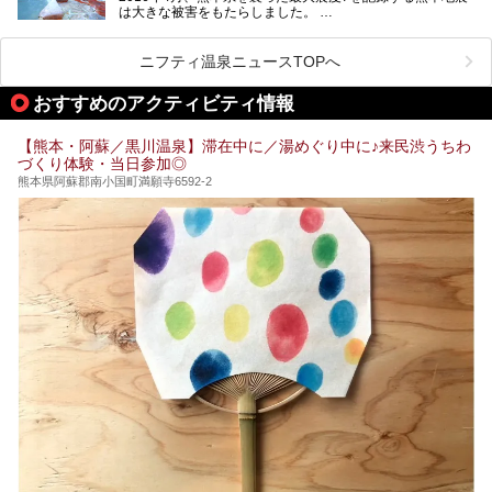
は大きな被害をもたらしました。
をピックアップしました。
阿蘇山麓の南阿蘇村の「地獄温泉 清風荘」、そして「清風
荘」から400mほど離れた「垂玉（たるたま）温泉 山口旅
ニフティ温泉ニュースTOPへ
館」の2軒は、この地震による土砂崩れなどのために、一時
期は孤立状態に。もしかしたらこの時のニュースで、「地獄
おすすめのアクティビティ情報
温泉」と「垂玉温泉」の名前を知った人もいるかもしれませ
ん。
【熊本・阿蘇／黒川温泉】滞在中に／湯めぐり中に♪来民渋うちわ
この2軒は今どうなっているのでしょうか。実は現在は「地
づくり体験・当日参加◎
獄温泉 青風荘．」「垂玉温泉 瀧日和」として営業を再開し
ています。2021年に現地を訪問してきましたのでレポート
熊本県阿蘇郡南小国町満願寺6592-2
します。