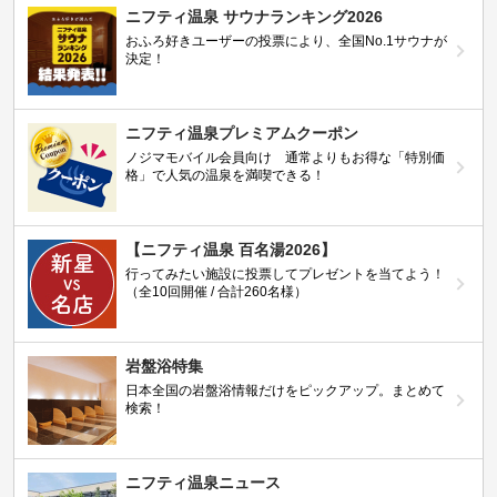
ニフティ温泉 サウナランキング2026
おふろ好きユーザーの投票により、全国No.1サウナが
決定！
ニフティ温泉プレミアムクーポン
ノジマモバイル会員向け 通常よりもお得な「特別価
格」で人気の温泉を満喫できる！
【ニフティ温泉 百名湯2026】
行ってみたい施設に投票してプレゼントを当てよう！
（全10回開催 / 合計260名様）
岩盤浴特集
日本全国の岩盤浴情報だけをピックアップ。まとめて
検索！
ニフティ温泉ニュース