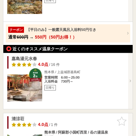
日帰り
【平日のみ】一般露天風呂入浴料50円引き
クーポン
通常
600円
→
550円（50円お得！）
近くのオススメ温泉クーポン
嘉島湯元水春
4.0点
/ 16 件
熊本県 / 上益城郡嘉島町
営業時間 6:00～25:00
入浴料金 730円～
日帰り
清涼荘
お気に入
りに追加
4.0点
/ 1 件
熊本県 / 阿蘇郡小国町西里 / 岳の湯温泉