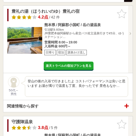
豊礼の湯（ほうれいのゆ）豊礼の宿
お気に入
りに追加
4.2点
/ 42 件
熊本県 / 阿蘇郡小国町 / 岳の湯温泉
引治駅9.60km
JR豊肥本線阿蘇駅から産交バス杖立温泉行きで45分、ゆう
ステーション…
営業時間 8:00～19:00
入浴料金 600円～
日帰り
宿泊
源泉かけ流し
楽天トラベルの宿泊プランを見る
登山の後の入浴で行きましたよ コストパフォーマンスは良いと思
います お湯が濁りで温度も丁度、良かったです 景色もなか…
50代～
男性
関連情報から探す
守護陣温泉
お気に入
りに追加
3.8点
/ 5 件
熊本県 / 阿蘇郡小国町 / 岳の湯温泉