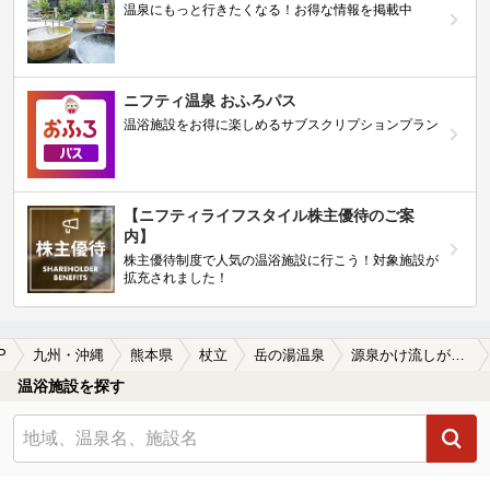
温泉にもっと行きたくなる！お得な情報を掲載中
ニフティ温泉 おふろパス
温浴施設をお得に楽しめるサブスクリプションプラン
【ニフティライフスタイル株主優待のご案
内】
株主優待制度で人気の温浴施設に行こう！対象施設が
拡充されました！
P
九州・沖縄
熊本県
杖立
岳の湯温泉
源泉かけ流しが楽しめる岳の湯温泉の温泉、日帰り温泉、スーパー銭湯おすすめ
温浴施設を探す