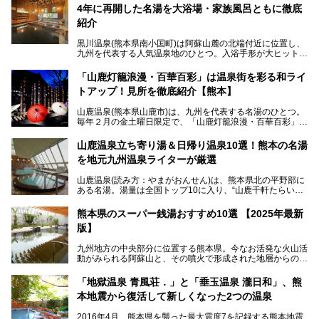
4年に再開した名湯を大浴場・家族風呂ともに徹底
紹介
黒川温泉(熊本県南小国町)は阿蘇山麓の北端付近に位置し、
九州を代表する人気温泉地のひとつ。入浴手形が大ヒット
し、各宿の趣の異なる露天風呂をめぐることで知られていま
す。
「山鹿灯籠浪漫・百華百彩」は温泉街を彩る和ライ
トアップ！見所を徹底紹介【熊本】
中でも「耕きち(こうきち)の湯」は露天風呂を持たないもの
の、風情ある内湯を楽しめる日帰り温泉施設。自然災害によ
山鹿温泉(熊本県山鹿市)は、九州を代表する名湯のひとつ。
り一度廃業しましたが、2024年10月に営業再開。数多くの
毎年２月の金土曜日限定で、「山鹿灯籠浪漫・百華百彩」
温泉ファンに注目される名湯です。
（やまがとうろうろまん・ひゃっかひゃくさい）が開催され
ます。和傘や竹、ろうそくなどを用いて、和情緒たっぷりの
山鹿温泉立ち寄り湯＆日帰り温泉10選！熊本の名湯
ライトアップが無料で楽しめます。
を地元九州温泉ライターが厳選
今回は再開した耕きちの湯を訪問し、全浴室(男女別大浴
2025年は、2月7～8日・14～15日・21～22日・28～3月1
場・家族風呂)を徹底紹介します！
山鹿温泉(読み方：やまがおんせん)は、熊本県北の平野部に
日、の合計8日間開催。今回は地元九州在住の筆者が、その
ある名湯。湯量は全国トップ10に入り、“山鹿千軒たらいな
見所を徹底紹介。併せて、その他イベントや立ち寄り湯も併
し”と唄われる程。また、“乙女の柔肌”とも称される柔らかな
せてご紹介します。
泉質であり、お湯の良さにも定評があります。
熊本県のスーパー銭湯おすすめ10選 【2025年最新
版】
今回は地元九州の温泉ライターの私が実際に入浴した中か
ら、山鹿温泉の旅館やホテルの立ち寄り湯・日帰り入浴施
九州地方の中央部分に位置する熊本県。今なお活発な火山活
設・家族風呂の3パターンに分類し、合計10施設を厳選して
動がみられる阿蘇山と、その噴火で形成された地層からの湧
ご紹介。ぜひ、湯めぐりの参考にして下さいね！
水が多くあることから「火の国」「水の国」とも呼ばれま
す。
「地獄温泉 青風荘．」と「垂玉温泉 瀧日和」、熊
そんな熊本県は、県内の至るところから温泉が湧いている温
本地震から復活して新しくなった2つの温泉
泉県でもあります。山鹿温泉、玉名温泉、黒川温泉、人吉温
泉など有名な温泉地だけでなく、市街地にも天然温泉が湧き
2016年4月、熊本県を襲った最大震度7を記録する熊本地震
出すスーパー銭湯が豊富です。なかでも注目のスーパー銭湯