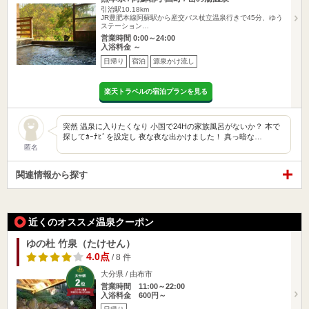
引治駅10.18km
JR豊肥本線阿蘇駅から産交バス杖立温泉行きで45分、ゆう
ステーション…
営業時間 0:00～24:00
入浴料金 ～
日帰り
宿泊
源泉かけ流し
楽天トラベルの宿泊プランを見る
突然 温泉に入りたくなり 小国で24Hの家族風呂がないか？ 本で
探してｶｰﾅﾋﾞを設定し 夜な夜な出かけました！ 真っ暗な…
匿名
関連情報から探す
近くのオススメ温泉クーポン
ゆの杜 竹泉（たけせん）
4.0点
/ 8 件
大分県 / 由布市
営業時間 11:00～22:00
入浴料金 600円～