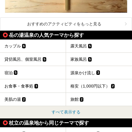
おすすめのアクティビティをもっと見る
岳の湯温泉の人気テーマから探す
カップル
露天風呂
6
5
貸切風呂、個室風呂
家族風呂
5
5
宿泊
源泉かけ流し
5
3
お食事・食事処
格安（1,000円以下）
3
2
美肌の湯
旅館
2
2
すべて表示する
杖立の温泉地から同じテーマで探す