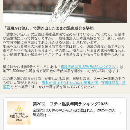
「源泉かけ流し」で湧き出したままの温泉成分を堪能
「源泉かけ流し」の定義は明確温泉法で定められているわけではなく、自治体
や温泉地によって異なりますが、一般社団法人日本温泉協会では「新しい源泉
を常時浴槽に注ぎ続けてあふれさせる状態」とされています。
地底を流れる温泉の水脈を掘り当てる作業は難しく、源泉の温度が高すぎたり
低すぎたりする場合もあります。その際は、湧き出したままの成分が損なわれ
ない範囲で加水や加温を行うことでより快適な温度を保っている場合もありま
す。
横浜駅から徒歩5分のところにある「
横浜天然温泉 SPA EAS(スパイアス)
」は、
地下1,500mから湧き出る琥珀色の天然温泉を都会にいながら堪能できます。
岳の湯温泉の源泉かけ流しが楽しめる温泉、日帰り温泉、スーパー銭湯の中で
も特に人気があるのは、
豊礼の湯（ほうれいのゆ）豊礼の宿
、
守護陣温泉
、
清
涼荘
などの施設です。ぜひ一度は足を運んでみてください。
第20回ニフティ温泉年間ランキング2025
全国約2.2万件の中から頂点に選ばれた、2025年の人
気施設は…