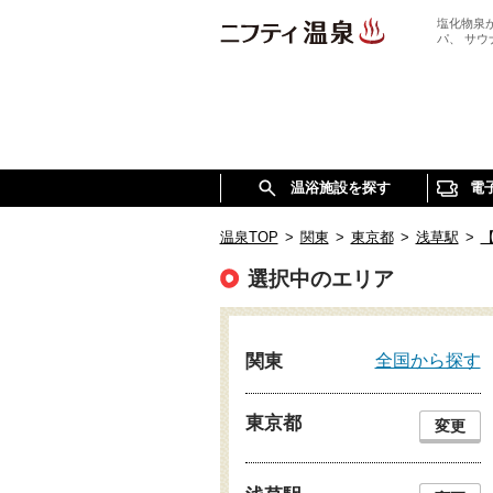
塩化物泉
パ、 サ
温浴施設を探す
電
温泉TOP
>
関東
>
東京都
>
浅草駅
>
選択中のエリア
全国から探す
関東
東京都
変更