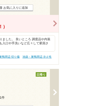
お気に入りに追加
>
得！）
ました。 良いところ 調度品や内装
も入口や手洗いなど広々して窮屈さ
巣鴨周辺 切り傷
池袋・巣鴨周辺 冷え性
日帰り
>
71件