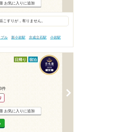
お気に入りに追加
垢こすりが，有りません。
ップル
新小岩駅
京成立石駅
小岩駅
日帰り
宿泊
23件
>
り
お気に入りに追加
る