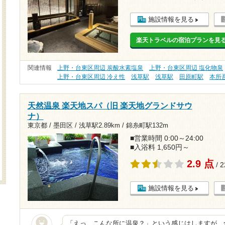
施設情報を見る
楽天トラベルの宿泊プランを見
関連情報
上野・台東区周辺 炭酸水素塩泉
上野・台東区周辺 塩化物泉
上野・台東区周辺 冷え性
浅草駅
浅草駅
田原町駅
本所
天然温泉 楽天地スパ（旧 楽天地グランドサウ
ナ）
東京都 / 墨田区 /
浅草駅2.89km
/
錦糸町駅132m
■営業時間 0:00～24:00
■入浴料 1,650円～
2.9 点
/ 
施設情報を見る
「えっ、こんな所に温泉？」という感じはしますが、