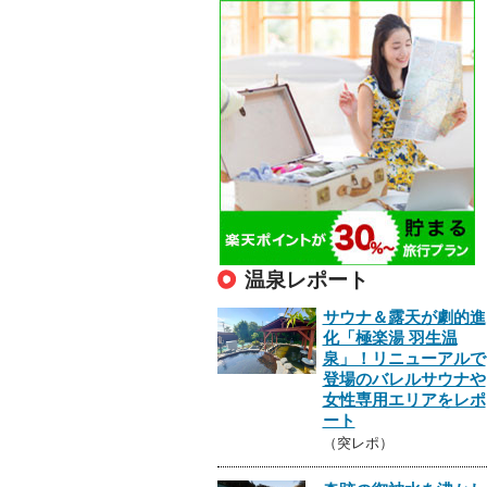
温泉レポート
サウナ＆露天が劇的進
化「極楽湯 羽生温
泉」！リニューアルで
登場のバレルサウナや
女性専用エリアをレポ
ート
（突レポ）