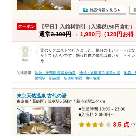
施設情報を見る
【平日】入館料割引（入湯税150円含む）
クーポン
通常
2,100円
→
1,980円（120円お
妻のリクエストで行きました。気分のよいデートになり
がとてもいいです！施設自体の敷地は狭いが、トイレ
匿名
を…
関連情報
池袋・巣鴨周辺 塩化物泉
池袋・巣鴨周辺 美肌の湯
池袋・
巣鴨駅
駒込駅
新庚申塚駅
庚申塚駅
東京天然温泉 古代の湯
東京都 / 葛飾区 /
浅草駅6.56km
/
新小岩駅1.44km
■営業時間 10:00～23:00
■入浴料 2,680円～
3.5 点
/ 