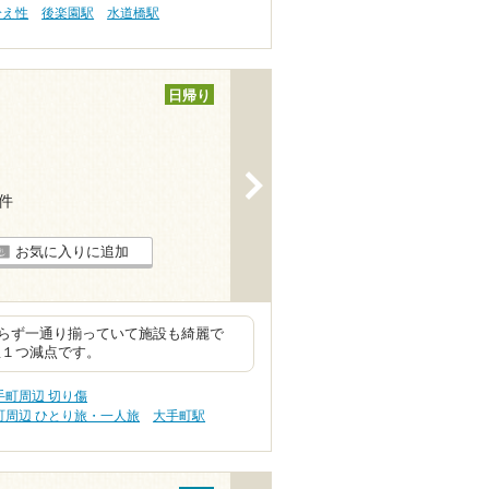
冷え性
後楽園駅
水道橋駅
日帰り
>
1件
お気に入りに追加
らず一通り揃っていて施設も綺麗で
星１つ減点です。
町周辺 切り傷
町周辺 ひとり旅・一人旅
大手町駅