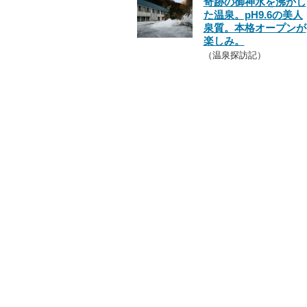
奇跡の御神水を沸かし
た温泉。pH9.6の美人
泉質。本格オープンが
楽しみ。
（温泉探訪記）