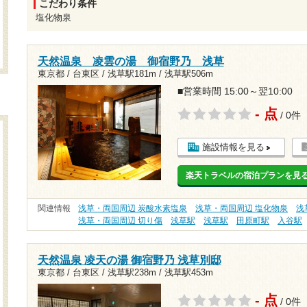
こだわり条件
塩化物泉
天然温泉 凌雲の湯 御宿野乃 浅草
東京都 / 台東区 /
浅草駅181m
/
浅草駅506m
■営業時間 15:00～翌10:00
- 点
/ 0件
施設情報を見る
楽天トラベルの宿泊プランを見
関連情報
浅草・両国周辺 炭酸水素塩泉
浅草・両国周辺 塩化物泉
浅
浅草・両国周辺 切り傷
浅草駅
浅草駅
田原町駅
入谷駅
天然温泉 凌天の湯 御宿野乃 浅草別邸
東京都 / 台東区 /
浅草駅238m
/
浅草駅453m
- 点
/ 0件