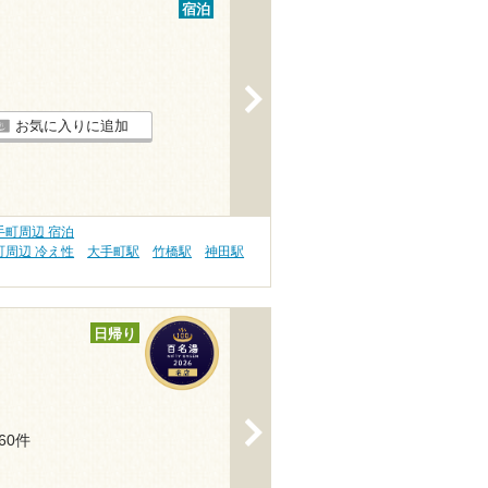
宿泊
>
お気に入りに追加
町周辺 宿泊
周辺 冷え性
大手町駅
竹橋駅
神田駅
日帰り
>
160件