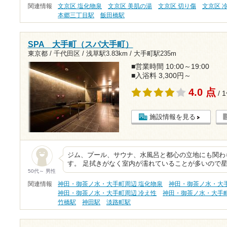
関連情報
文京区 塩化物泉
文京区 美肌の湯
文京区 切り傷
文京区 
本郷三丁目駅
飯田橋駅
SPA 大手町（スパ大手町）
東京都 / 千代田区 /
浅草駅3.83km
/
大手町駅235m
■営業時間 10:00～19:00
■入浴料 3,300円～
4.0 点
/ 
施設情報を見る
ジム、プール、サウナ、水風呂と都心の立地にも関わ
す。 足拭きがなく室内が濡れていることが多いので
50代～ 男性
関連情報
神田・御茶ノ水・大手町周辺 塩化物泉
神田・御茶ノ水・大手
神田・御茶ノ水・大手町周辺 冷え性
神田・御茶ノ水・大手
竹橋駅
神田駅
淡路町駅