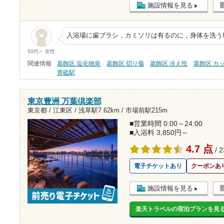
施設情報を見る
入浴場に歯ブラシ，カミソリは有るのに，身体を洗う
50代～ 女性
関連情報
葛飾区 塩化物泉
葛飾区 切り傷
葛飾区 冷え性
葛飾区 カ
青砥駅
東京豊洲 万葉倶楽部
東京都 / 江東区 /
浅草駅7.62km
/
市場前駅215m
■営業時間 0:00～24:00
■入浴料 3,850円～
4.7 点
/ 
電子チケットあり
クーポンあ
施設情報を見る
楽天トラベルの宿泊プランを見