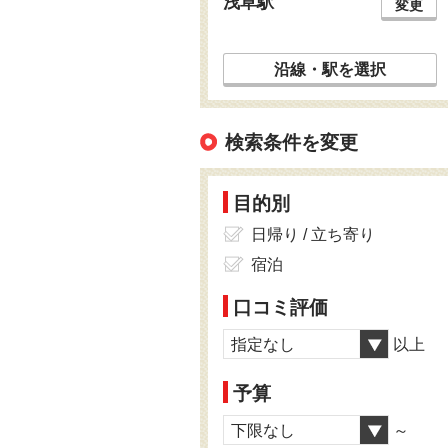
浅草駅
変更
沿線・駅を選択
検索条件を変更
目的別
日帰り / 立ち寄り
宿泊
口コミ評価
指定なし
以上
予算
下限なし
～