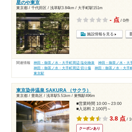
星のや東京
東京都 / 千代田区 /
浅草駅3.84km
/
大手町駅151m
- 点
/ 0件
施設情報を見る
関連情報
神田・御茶ノ水・大手町周辺 塩化物泉
神田・御茶ノ水・大手
神田・御茶ノ水・大手町周辺 切り傷
神田・御茶ノ水・大手町
東京駅
東京染井温泉 SAKURA （サクラ）
東京都 / 豊島区 /
浅草駅5.51km
/
巣鴨駅496m
■営業時間 10:00～23:00
■入浴料 2,100円～
3.8 点
/ 
クーポンあり