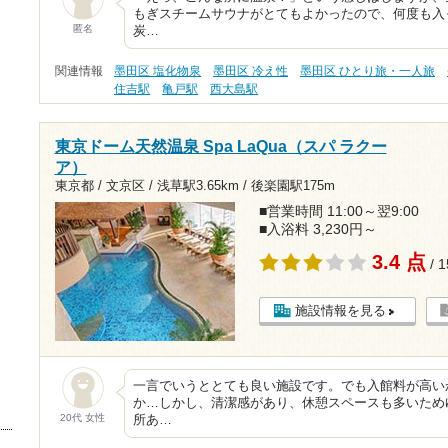
もぎスチームサウナがとてもよかったので、何度も入
匿名
炭…
関連情報
墨田区 塩化物泉
墨田区 冷え性
墨田区 ひとり旅・一人旅
住吉駅
亀戸駅
西大島駅
東京ドーム天然温泉 Spa LaQua（スパ ラクー
ア）
東京都 / 文京区 /
浅草駅3.65km
/
後楽園駅175m
■営業時間 11:00～翌9:00
■入浴料 3,230円～
3.4 点
/ 
施設情報を見る
一言でいうととても良い施設です。でも入館料が高い
か…しかし、清潔感があり、休憩スペースも多いため
20代 女性
所あ…