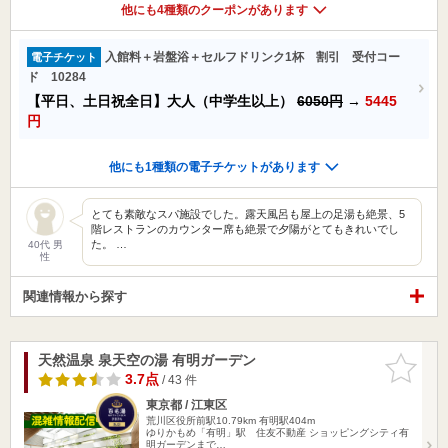
他にも4種類のクーポンがあります
入館料＋岩盤浴＋セルフドリンク1杯 割引 受付コー
電子チケット
ド 10284
【平日、土日祝全日】大人（中学生以上）
6050円
→
5445
円
他にも1種類の電子チケットがあります
とても素敵なスパ施設でした。露天風呂も屋上の足湯も絶景、5
階レストランのカウンター席も絶景で夕陽がとてもきれいでし
た。 …
40代 男
性
関連情報から探す
天然温泉 泉天空の湯 有明ガーデン
お気に入
りに追加
3.7点
/ 43 件
東京都 / 江東区
荒川区役所前駅10.79km
有明駅404m
ゆりかもめ「有明」駅 住友不動産 ショッピングシティ有
明ガーデンまで…