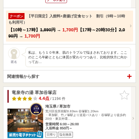
【平日限定】入館料+唐揚げ定食セット 割引（9時～10時
クーポン
も利用可）
【10時～17時】
1,890円
→
1,700円
【17時～20時30分】
2,0
90円
→
1,700円
私は、もう１０年来、肌のトラブルで悩まされております。ここ
のところ年齢とともに体質が変わりつつあり、比較的快方に向か
ってお…
匿名
関連情報から探す
竜泉寺の湯 草加谷塚店
お気に入
りに追加
4.4点
/ 1194 件
埼玉県 / 草加市
荒川区役所前駅8.83km
谷塚駅1.20km
・草加駅、竹ノ塚駅より送迎バスあり・谷塚駅より徒歩約
20分・東京外環…
営業時間 6:00～26:00
入浴料金 850円～
日帰り
塩化物泉