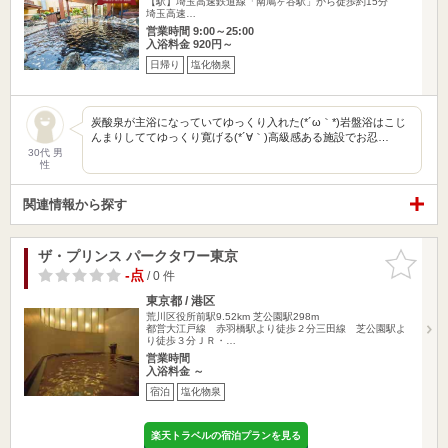
【駅】埼玉高速鉄道線「南鳩ヶ谷駅」から徒歩約15分
埼玉高速…
営業時間 9:00～25:00
入浴料金 920円～
日帰り
塩化物泉
炭酸泉が主浴になっていてゆっくり入れた(*´ω｀*)岩盤浴はこじ
んまりしててゆっくり寛げる(*´∀｀)高級感ある施設でお忍…
30代 男
性
関連情報から探す
ザ・プリンス パークタワー東京
お気に入
りに追加
-点
/ 0 件
東京都 / 港区
荒川区役所前駅9.52km
芝公園駅298m
都営大江戸線 赤羽橋駅より徒歩２分三田線 芝公園駅よ
り徒歩３分ＪＲ・…
営業時間
入浴料金 ～
宿泊
塩化物泉
楽天トラベルの宿泊プランを見る