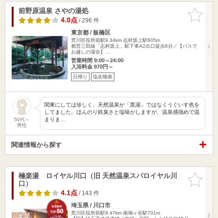
前野原温泉 さやの湯処
お気に入
りに追加
4.0点
/ 296 件
東京都 / 板橋区
荒川区役所前駅9.34km
志村坂上駅605m
都営三田線「志村坂上」駅下車A2出口徒歩8分／【バスで
お越しの場合】…
営業時間 9:00～24:00
入浴料金 970円～
日帰り
塩化物泉
関東にしては珍しく、天然温泉が「黒湯」ではなくうぐいす色を
してました。ほんのり鉄臭さと塩味がしますが、温泉感強めで温
まりま…
50代～
男性
関連情報から探す
極楽湯 ロイヤル川口（旧 天然温泉スパロイヤル川
お気に入
口）
りに追加
4.1点
/ 143 件
埼玉県 / 川口市
荒川区役所前駅9.47km
南鳩ヶ谷駅701m