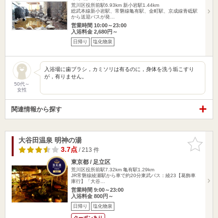
荒川区役所前駅6.93km
新小岩駅1.44km
総武本線新小岩駅、常磐線亀有駅、金町駅、京成線青砥駅
から送迎バスが発…
営業時間 10:00～23:00
入浴料金 2,680円～
日帰り
塩化物泉
入浴場に歯ブラシ，カミソリは有るのに，身体を洗う垢こすり
が，有りません。
50代～
女性
関連情報から探す
大谷田温泉 明神の湯
お気に入
りに追加
3.7点
/ 213 件
東京都 / 足立区
荒川区役所前駅7.32km
亀有駅1.29km
JR常磐線綾瀬駅から車で約20分東武バス：綾23【葛飾車
庫行】「大谷…
営業時間 9:00～23:00
入浴料金 800円～
日帰り
塩化物泉
クーポンあり