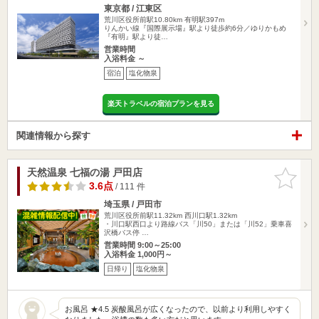
東京都 / 江東区
荒川区役所前駅10.80km
有明駅397m
りんかい線『国際展示場』駅より徒歩約6分／ゆりかもめ
『有明』駅より徒…
営業時間
入浴料金 ～
宿泊
塩化物泉
楽天トラベルの宿泊プランを見る
関連情報から探す
天然温泉 七福の湯 戸田店
お気に入
りに追加
3.6点
/ 111 件
埼玉県 / 戸田市
荒川区役所前駅11.32km
西川口駅1.32km
・川口駅西口より路線バス「川50」または「川52」乗車喜
沢橋バス停 …
営業時間 9:00～25:00
入浴料金 1,000円～
日帰り
塩化物泉
お風呂 ★4.5 炭酸風呂が広くなったので、以前より利用しやすく