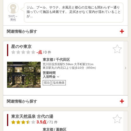
ジム、プール、サウナ、水風呂と都心の立地にも関わらず一通り
揃っていて施設も綺麗です。 足拭きがなく室内が濡れていること
が…
50代～
男性
関連情報から探す
星のや東京
お気に入
りに追加
-点
/ 0 件
東京都 / 千代田区
荒川区役所前駅5.59km
大手町駅151m
東京駅丸の内北口より徒歩10分（850m）
営業時間
入浴料金 ～
宿泊
塩化物泉
関連情報から探す
東京天然温泉 古代の湯
お気に入
りに追加
3.5点
/ 71 件
東京都 / 葛飾区