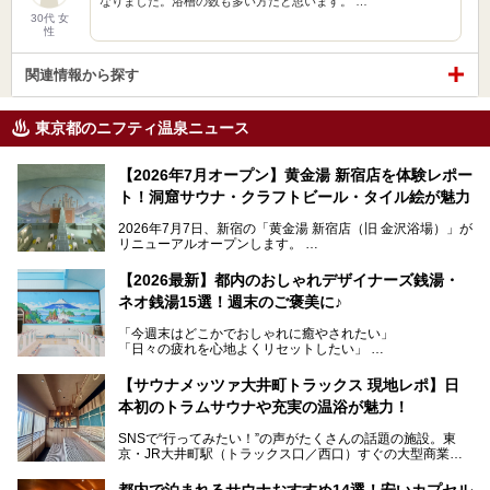
なりました。浴槽の数も多い方だと思います。 …
30代 女
性
関連情報から探す
東京都のニフティ温泉ニュース
【2026年7月オープン】黄金湯 新宿店を体験レポー
ト！洞窟サウナ・クラフトビール・タイル絵が魅力
2026年7月7日、新宿の「黄金湯 新宿店（旧 金沢浴場）」が
リニューアルオープンします。
レトロでノスタルジックなタイル絵はそのまま、昔からここ
【2026最新】都内のおしゃれデザイナーズ銭湯・
を知る地元の人にも、新しく足を運んでくれる人にも愛され
ネオ銭湯15選！週末のご褒美に♪
る、今の時代の"銭湯"として生まれ変わりました。洞窟のよ
うなユニークなサウナ、自家醸造のクラフトビールが飲める
「今週末はどこかでおしゃれに癒やされたい」
ビアバーなど、新しく登場したスポットも併せて紹介しま
「日々の疲れを心地よくリセットしたい」
す。充実した設備があるのに、基本の入浴料が銭湯価格の5
──そんなときにおすすめなのが、今、都内で大きなブーム
50円というのも嬉しすぎます！
となっている新しいスタイルの銭湯です。
【サウナメッツァ大井町トラックス 現地レポ】日
本初のトラムサウナや充実の温浴が魅力！
最近、SNSやメディアで「デザイナーズ銭湯」や「ネオ銭
湯」という言葉をよく耳にしませんか？
SNSで“行ってみたい！”の声がたくさんの話題の施設。東
京・JR大井町駅（トラックス口／西口）すぐの大型商業施
本記事では、そもそもこれらがどんな銭湯なのか、その気に
設・大井町 トラックスに、2026年3月28日、「サウナメッ
なる違いを分かりやすく解説！さらに、都内で絶対に外せな
ツァ大井町トラックス」がニューオープン。施設の様子をレ
いおしゃれな名店15選を、おすすめの順番で一挙にご紹介
都内で泊まれるサウナおすすめ14選！安いカプセル