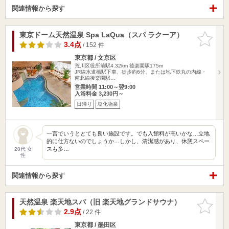
関連情報から探す
東京ドーム天然温泉 Spa LaQua（スパ ラクーア）
お気に入
りに追加
3.4点
/ 152 件
東京都 / 文京区
荒川区役所前駅4.32km
後楽園駅175m
JR線水道橋駅下車、徒歩約6分、または地下鉄丸の内線・
南北線後楽園駅…
営業時間 11:00～翌9:00
入浴料金 3,230円～
日帰り
塩化物泉
一言でいうととても良い施設です。でも入館料が高いかな…立地
的に仕方ないのでしょうか…しかし、清潔感があり、休憩スペー
スも多…
20代 女
性
関連情報から探す
天然温泉 楽天地スパ（旧 楽天地グランドサウナ）
お気に入
りに追加
2.9点
/ 22 件
東京都 / 墨田区