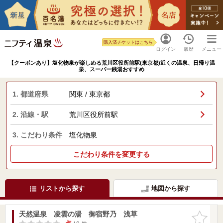
購入済チケットはこちら
ログイン
履歴
メニュー
【クーポンあり】塩化物泉が楽しめる荒川区役所前駅(東京都)近くの温泉、日帰り温
泉、スーパー銭湯おすすめ
1. 都道府県
関東 / 東京都
2. 沿線・駅
荒川区役所前駅
3. こだわり条件
塩化物泉
こだわり条件を変更する
リストから探す
地図から探す
天然温泉 凌雲の湯 御宿野乃 浅草
お気に入
りに追加