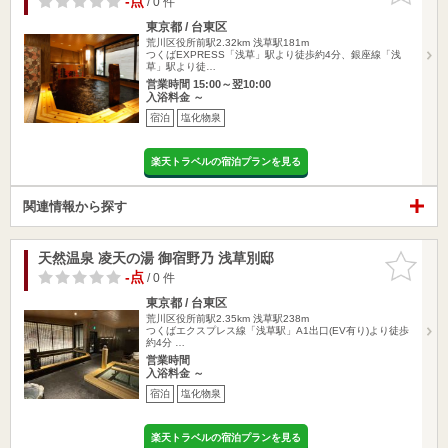
-点
/ 0 件
東京都 / 台東区
荒川区役所前駅2.32km
浅草駅181m
つくばEXPRESS「浅草」駅より徒歩約4分、銀座線「浅
草」駅より徒…
営業時間 15:00～翌10:00
入浴料金 ～
宿泊
塩化物泉
楽天トラベルの宿泊プランを見る
関連情報から探す
天然温泉 凌天の湯 御宿野乃 浅草別邸
お気に入
りに追加
-点
/ 0 件
東京都 / 台東区
荒川区役所前駅2.35km
浅草駅238m
つくばエクスプレス線「浅草駅」A1出口(EV有り)より徒歩
約4分 …
営業時間
入浴料金 ～
宿泊
塩化物泉
楽天トラベルの宿泊プランを見る