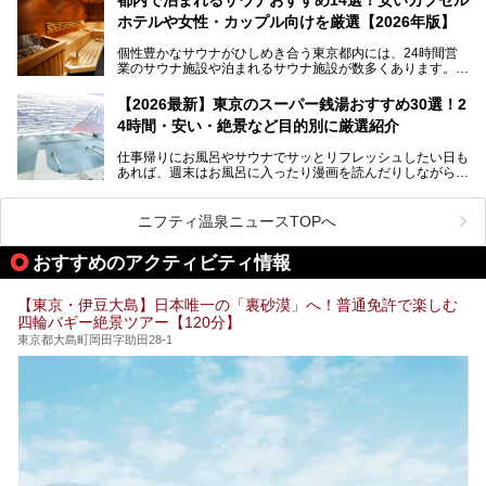
ポ―トします。
します。
ホテルや女性・カップル向けを厳選【2026年版】
個性豊かなサウナがひしめき合う東京都内には、24時間営
業のサウナ施設や泊まれるサウナ施設が数多くあります。
終電を逃した深夜の利用に限らず、時間を気にしないサウナ
を旅の目的とする「サ旅」や自分へのご褒美のための宿泊な
【2026最新】東京のスーパー銭湯おすすめ30選！2
ど、自分の好きなタイミングで好きなだけサ活ができるのが
4時間・安い・絶景など目的別に厳選紹介
魅力です。
仕事帰りにお風呂やサウナでサッとリフレッシュしたい日も
最近では、男性専用施設だけでなく、カップルや女性に嬉し
あれば、週末はお風呂に入ったり漫画を読んだりしながら一
い個室サウナも増えてきました。
日中ダラダラ過ごしたい日もあると思います。
この記事では、東京都内にある24時間営業のサウナの中か
また、終電を逃してしまい、「このまま朝までゆっくりでき
ら、特におすすめしたい施設14選をご紹介します。
ニフティ温泉ニュースTOPへ
る場所があれば」と探した経験がある人も多いのではないで
宿泊可能な施設もピックアップしているので、ぜひチェック
しょうか。
してみてください。
おすすめのアクティビティ情報
そこで本記事では、東京でおすすめのスーパー銭湯を、目的
別に厳選した30施設からご紹介します。
【東京・伊豆大島】日本唯一の「裏砂漠」へ！普通免許で楽しむ
24時間営業で宿泊できる施設や、1,000円以下で楽しめる安
四輪バギー絶景ツアー【120分】
い施設、デートや休日レジャーにもぴったりなエンタメ要素
が充実した施設など、利用のシーンに合わせて参考にしてく
東京都大島町岡田字助田28-1
ださい。