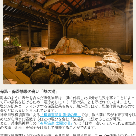
保温・保湿効果の高い「熱の湯」
海水のように塩分を含んだ塩化物泉は、肌に付着した塩分が毛穴を塞ぐことによっ
て汗の蒸発を妨げるため、湯冷めしにくく「熱の湯」とも呼ばれています。また、
塩分が肌をコーティングする保湿効果もあり、肌が潤うほか、殺菌作用もあるので
傷などにも良いと言われています。
神奈川県横須賀市にある
「横須賀温泉 湯楽の里」
では、眼の前に広がる東京湾を眺
めながら海水に匹敵するほどの塩分を含む「強塩泉」に浸かることが可能。
また、兵庫県神戸市の
「有馬温泉 太閤の湯」
では「日本一濃い」といわれる強塩泉
の名湯「金泉」を完全かけ流しで堪能することができます。
荒川区役所前駅の塩化物泉が楽しめる温泉、日帰り温泉、スーパー銭湯の中でも特