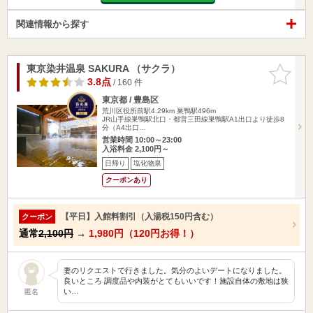
関連情報から探す
東京染井温泉 SAKURA （サクラ）
お気に入
りに追加
3.8点
/ 160 件
東京都 / 豊島区
荒川区役所前駅4.29km
巣鴨駅496m
JR山手線巣鴨駅北口・都営三田線巣鴨駅A1出口より徒歩8
分（A4出口…
営業時間 10:00～23:00
入浴料金 2,100円～
日帰り
塩化物泉
クーポンあり
【平日】入館料割引（入湯税150円含む）
クーポン
通常
2,100円
→
1,980円（120円お得！）
妻のリクエストで行きました。気分のよいデートになりました。
良いところ 調度品や内装がとてもいいです！施設自体の敷地は狭
い…
匿名