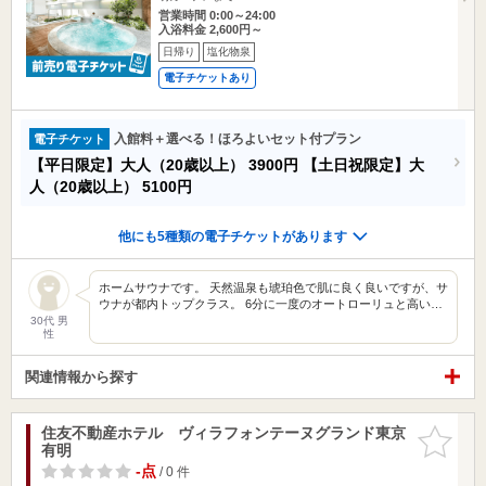
営業時間 0:00～24:00
入浴料金 2,600円～
日帰り
塩化物泉
電子チケットあり
入館料＋選べる！ほろよいセット付プラン
電子チケット
【平日限定】大人（20歳以上）
3900円
【土日祝限定】大
人（20歳以上）
5100円
他にも5種類の電子チケットがあります
ホームサウナです。 天然温泉も琥珀色で肌に良く良いですが、サ
ウナが都内トップクラス。 6分に一度のオートローリュと高い…
30代 男
性
関連情報から探す
住友不動産ホテル ヴィラフォンテーヌグランド東京
お気に入
有明
りに追加
-点
/ 0 件