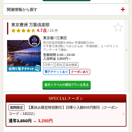
関連情報から探す
東京豊洲 万葉倶楽部
お気に入
りに追加
4.7点
/ 23 件
東京都 / 江東区
荒川区役所前駅9.89km
市場前駅215m
※千客万来2階にてゆりかもめ「市場前駅」とペデストリ
アンデッキで連結…
営業時間 0:00～24:00
入浴料金 3,850円～
日帰り
宿泊
塩化物泉
電子チケットあり
クーポンあり
楽天トラベルの宿泊プランを見る
【夏休み限定特別割引】日帰り入館600円割引（クーポン
期間限定
コード：18222）
通常
3,850円
→
3,250円