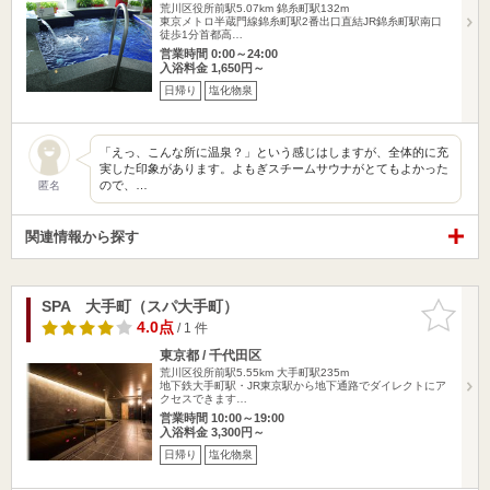
荒川区役所前駅5.07km
錦糸町駅132m
東京メトロ半蔵門線錦糸町駅2番出口直結JR錦糸町駅南口
徒歩1分首都高…
営業時間 0:00～24:00
入浴料金 1,650円～
日帰り
塩化物泉
「えっ、こんな所に温泉？」という感じはしますが、全体的に充
実した印象があります。よもぎスチームサウナがとてもよかった
ので、…
匿名
関連情報から探す
SPA 大手町（スパ大手町）
お気に入
りに追加
4.0点
/ 1 件
東京都 / 千代田区
荒川区役所前駅5.55km
大手町駅235m
地下鉄大手町駅・JR東京駅から地下通路でダイレクトにア
クセスできます…
営業時間 10:00～19:00
入浴料金 3,300円～
日帰り
塩化物泉