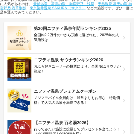
に人気があるのは、
天然温泉 凌雲の湯 御宿野乃 浅草
、
天然温泉 凌天の湯 御
宿野乃 浅草別邸
、
東京染井温泉 SAKURA （サクラ）
などの施設です。ぜひ一度は
足を運んでみてください。
第20回ニフティ温泉年間ランキング2025
全国約2.2万件の中から頂点に選ばれた、2025年の人
気施設は…
ニフティ温泉 サウナランキング2026
おふろ好きユーザーの投票により、全国No.1サウナが
決定！
ニフティ温泉プレミアムクーポン
ノジマモバイル会員向け 通常よりもお得な「特別価
格」で人気の温泉を満喫できる！
【ニフティ温泉 百名湯2026】
行ってみたい施設に投票してプレゼントを当てよう！