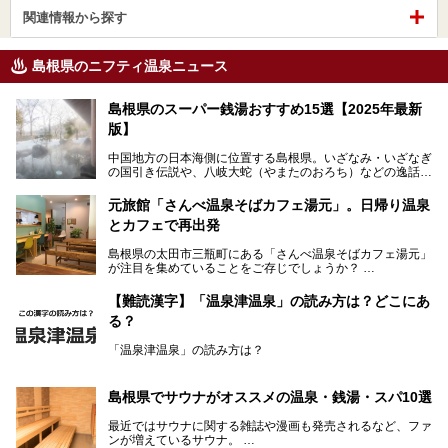
関連情報から探す
島根県のニフティ温泉ニュース
島根県のスーパー銭湯おすすめ15選【2025年最新
版】
中国地方の日本海側に位置する島根県。いざなみ・いざなぎ
の国引き伝説や、八岐大蛇（やまたのおろち）などの逸話が
残る神話の里というイメージが強く、出雲大社には毎年多く
の参拝客が訪れます。「出雲縁結び空港」への直行便なら、
元旅館「さんべ温泉そばカフェ湯元」。日帰り温泉
首都圏からでも実は2時間圏内で到着できるアクセスも魅力
とカフェで再出発
です。
そんな島根県には、玉造温泉（松江市）や温泉津温泉（大田
島根県の太田市三瓶町にある「さんべ温泉そばカフェ湯元」
市）など、古くから知られる温泉郷が多くあります。ゆった
が注目を集めていることをご存じでしょうか？
り流れる時間のなかで、心の底からのんびりできるスーパー
銭湯＆日帰り温泉の数々をピックアップしてご紹介します。
「さんべ温泉そばカフェ湯元」は日帰り温泉と、名物のそば
【難読漢字】「温泉津温泉」の読み方は？どこにあ
を提供するカフェという新しい営業スタイルで、観光客に限
る？
らず地元民にも親しまれています。
「温泉津温泉」の読み方は？
宿泊をせずとも、気軽に源泉のお湯をつかった温泉と、美味
しいそばが楽しめるなんて、とても素敵ですよね。
読めそうで読めない、難読温泉地名漢字。あなたは読めます
しかし、元は温泉旅館だったこちらの施設、さまざまな背景
か？
を経て現在のスタイルに辿り着いているのです。
島根県でサウナがオススメの温泉・銭湯・スパ10選
最近ではサウナに関する雑誌や漫画も発売されるなど、ファ
ンが増えているサウナ。