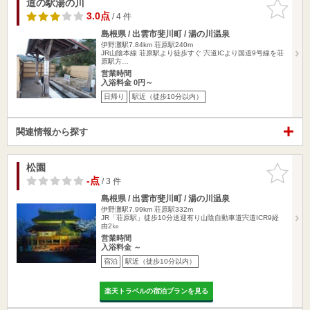
道の駅湯の川
お気に入
りに追加
3.0点
/ 4 件
島根県 / 出雲市斐川町 / 湯の川温泉
伊野灘駅7.84km
荘原駅240m
JR山陰本線 荘原駅より徒歩すぐ 宍道ICより国道9号線を荘
原駅方…
営業時間
入浴料金 0円～
日帰り
駅近（徒歩10分以内）
関連情報から探す
松園
お気に入
りに追加
-点
/ 3 件
島根県 / 出雲市斐川町 / 湯の川温泉
伊野灘駅7.99km
荘原駅332m
JR「荘原駅」徒歩10分送迎有り山陰自動車道宍道ICR9経
由2㎞
営業時間
入浴料金 ～
宿泊
駅近（徒歩10分以内）
楽天トラベルの宿泊プランを見る