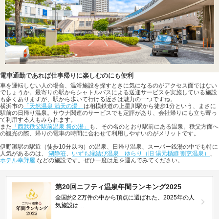
電車通勤であれば仕事帰りに楽しむのにも便利
車を運転しない人の場合、温浴施設を探すときに気になるのがアクセス面ではない
でしょうか。最寄りの駅からシャトルバスによる送迎サービスを実施している施設
も多くありますが、駅から歩いて行ける近さは魅力の一つですね。
横浜市の
「天然温泉 満天の湯」
は相模鉄道の上星川駅から徒歩1分という、まさに
駅前の日帰り温泉。サウナ関連のサービスでも定評があり、会社帰りにも立ち寄っ
て利用する人もみられます。
また
「西武秩父駅前温泉 祭の湯」
も、その名のとおり駅前にある温泉。秩父方面へ
の観光の際、帰りの電車の時間に合わせて利用しやすいのがメリットです。
伊野灘駅の駅近（徒歩10分以内）の温泉、日帰り温泉、スーパー銭湯の中でも特に
人気があるのは、
湖静荘
、
いずも縁結び温泉 ゆらり（旧 湯元楯縫 割烹温泉）
、
ホテル幸野屋
などの施設です。ぜひ一度は足を運んでみてください。
第20回ニフティ温泉年間ランキング2025
全国約2.2万件の中から頂点に選ばれた、2025年の人
気施設は…