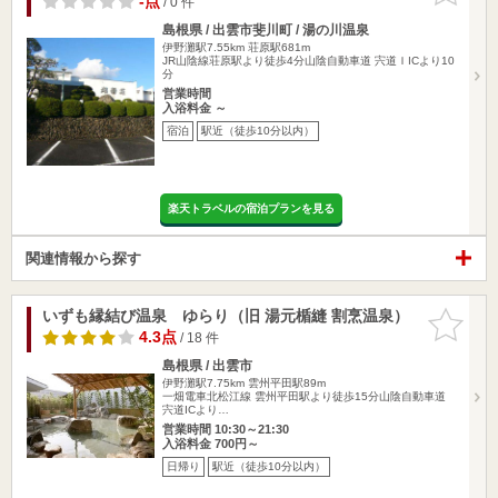
-点
/ 0 件
島根県 / 出雲市斐川町 / 湯の川温泉
伊野灘駅7.55km
荘原駅681m
JR山陰線荘原駅より徒歩4分山陰自動車道 宍道ＩICより10
分
営業時間
入浴料金 ～
宿泊
駅近（徒歩10分以内）
楽天トラベルの宿泊プランを見る
関連情報から探す
いずも縁結び温泉 ゆらり（旧 湯元楯縫 割烹温泉）
お気に入
りに追加
4.3点
/ 18 件
島根県 / 出雲市
伊野灘駅7.75km
雲州平田駅89m
一畑電車北松江線 雲州平田駅より徒歩15分山陰自動車道
宍道ICより…
営業時間 10:30～21:30
入浴料金 700円～
日帰り
駅近（徒歩10分以内）