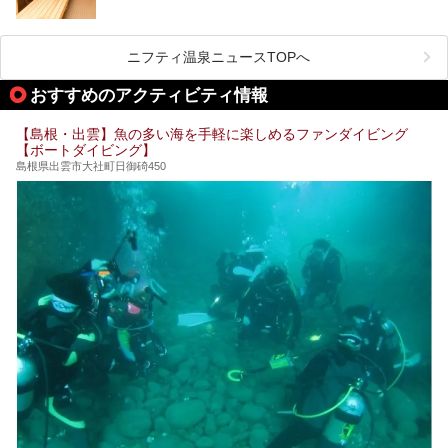
しかしサウナは一口にサウナと言っても、ドライサウナ、ス
ニフティ温泉ニュースTOPへ
チームサウナ、塩サウナなどが存在し、施設によって様々な
こだわりを持つ施設も増えています。
おすすめのアクティビティ情報
今回はそんな今話題のサウナが楽しめる、島根県内にあるオ
【島根・出雲】魚の多い海を手軽に楽しめるファンダイビング
ススメ温泉・銭湯・スパを10件まとめてご紹介します。
【ボートダイビング】
島根県出雲市大社町日御碕450