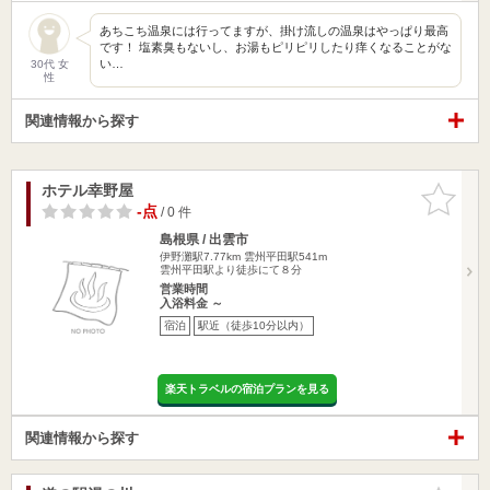
あちこち温泉には行ってますが、掛け流しの温泉はやっぱり最高
です！ 塩素臭もないし、お湯もピリピリしたり痒くなることがな
い…
30代 女
性
関連情報から探す
ホテル幸野屋
お気に入
りに追加
-点
/ 0 件
島根県 / 出雲市
伊野灘駅7.77km
雲州平田駅541m
雲州平田駅より徒歩にて８分
営業時間
入浴料金 ～
宿泊
駅近（徒歩10分以内）
楽天トラベルの宿泊プランを見る
関連情報から探す