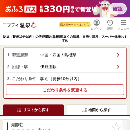
購入済チケットはこちら
ログイン
履歴
メニュー
駅近（徒歩10分以内）の伊野灘駅(島根県)近くの温泉、日帰り温泉、スーパー銭湯おす
すめ
1. 都道府県
中国・四国 / 島根県
2. 沿線・駅
伊野灘駅
3. こだわり条件
駅近（徒歩10分以内）
こだわり条件を変更する
リストから探す
地図から探す
湖静荘
お気に入
りに追加