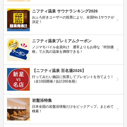
ニフティ温泉 サウナランキング2026
おふろ好きユーザーの投票により、全国No.1サウナが
決定！
ニフティ温泉プレミアムクーポン
ノジマモバイル会員向け 通常よりもお得な「特別価
格」で人気の温泉を満喫できる！
【ニフティ温泉 百名湯2026】
行ってみたい施設に投票してプレゼントを当てよう！
（全10回開催 / 合計260名様）
岩盤浴特集
日本全国の岩盤浴情報だけをピックアップ。まとめて
検索！