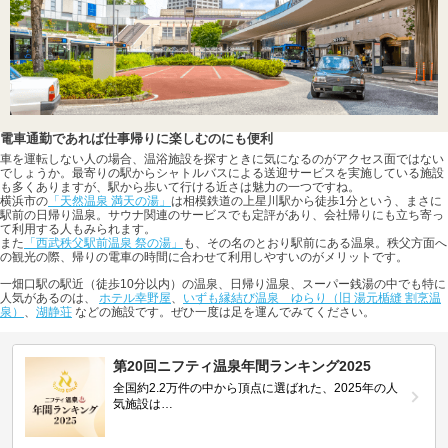
電車通勤であれば仕事帰りに楽しむのにも便利
車を運転しない人の場合、温浴施設を探すときに気になるのがアクセス面ではない
でしょうか。最寄りの駅からシャトルバスによる送迎サービスを実施している施設
も多くありますが、駅から歩いて行ける近さは魅力の一つですね。
横浜市の
「天然温泉 満天の湯」
は相模鉄道の上星川駅から徒歩1分という、まさに
駅前の日帰り温泉。サウナ関連のサービスでも定評があり、会社帰りにも立ち寄っ
て利用する人もみられます。
また
「西武秩父駅前温泉 祭の湯」
も、その名のとおり駅前にある温泉。秩父方面へ
の観光の際、帰りの電車の時間に合わせて利用しやすいのがメリットです。
一畑口駅の駅近（徒歩10分以内）の温泉、日帰り温泉、スーパー銭湯の中でも特に
人気があるのは、
ホテル幸野屋
、
いずも縁結び温泉 ゆらり（旧 湯元楯縫 割烹温
泉）
、
湖静荘
などの施設です。ぜひ一度は足を運んでみてください。
第20回ニフティ温泉年間ランキング2025
全国約2.2万件の中から頂点に選ばれた、2025年の人
気施設は…