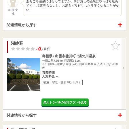
あちこち温泉には行ってますが、掛け流しの温泉はやっぱり最高
です！ 塩素臭もないし、お湯もピリピリしたり痒くなることがな
い…
30代 女
性
関連情報から探す
湖静荘
お気に入
りに追加
-点
/ 0 件
島根県 / 出雲市斐川町 / 湯の川温泉
一畑口駅7.58km
荘原駅681m
JR山陰線荘原駅より徒歩4分山陰自動車道 宍道ＩICより10
分
営業時間
入浴料金 ～
宿泊
駅近（徒歩10分以内）
楽天トラベルの宿泊プランを見る
関連情報から探す