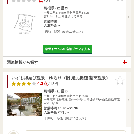
-点
/ 0 件
島根県 / 出雲市
一畑口駅6.44km
雲州平田駅541m
雲州平田駅より徒歩にて８分
営業時間
入浴料金 ～
宿泊
駅近（徒歩10分以内）
楽天トラベルの宿泊プランを見る
関連情報から探す
いずも縁結び温泉 ゆらり（旧 湯元楯縫 割烹温泉）
お気に入
りに追加
4.3点
/ 18 件
島根県 / 出雲市
一畑口駅6.49km
雲州平田駅89m
一畑電車北松江線 雲州平田駅より徒歩15分山陰自動車道
宍道ICより…
営業時間 10:30～21:30
入浴料金 700円～
日帰り
駅近（徒歩10分以内）