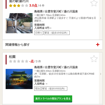
道の駅湯の川
お気に入
りに追加
3.0点
/ 4 件
島根県 / 出雲市斐川町 / 湯の川温泉
一畑口駅7.78km
荘原駅240m
JR山陰本線 荘原駅より徒歩すぐ 宍道ICより国道9号線を荘
原駅方…
営業時間
入浴料金 0円～
日帰り
駅近（徒歩10分以内）
関連情報から探す
松園
お気に入
りに追加
-点
/ 3 件
島根県 / 出雲市斐川町 / 湯の川温泉
一畑口駅8.00km
荘原駅332m
JR「荘原駅」徒歩10分送迎有り山陰自動車道宍道ICR9経
由2㎞
営業時間
入浴料金 ～
宿泊
駅近（徒歩10分以内）
楽天トラベルの宿泊プランを見る