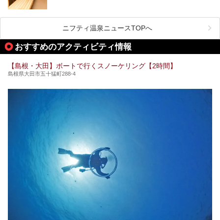
しかしサウナは一口にサウナと言っても、ドライサウナ、ス
ニフティ温泉ニュースTOPへ
チームサウナ、塩サウナなどが存在し、施設によって様々な
こだわりを持つ施設も増えています。
おすすめのアクティビティ情報
今回はそんな今話題のサウナが楽しめる、島根県内にあるオ
【島根・大田】ボートで行くスノーケリング【2時間】
ススメ温泉・銭湯・スパを10件まとめてご紹介します。
島根県大田市五十猛町288-4