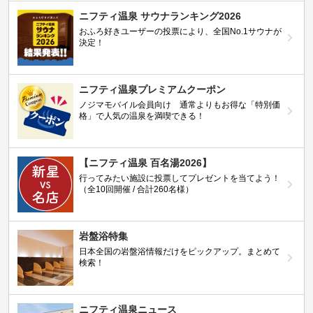
ニフティ温泉 サウナランキング2026
おふろ好きユーザーの投票により、全国No.1サウナが
決定！
ニフティ温泉プレミアムクーポン
ノジマモバイル会員向け 通常よりもお得な「特別価
格」で人気の温泉を満喫できる！
【ニフティ温泉 百名湯2026】
行ってみたい施設に投票してプレゼントを当てよう！
（全10回開催 / 合計260名様）
岩盤浴特集
日本全国の岩盤浴情報だけをピックアップ。まとめて
検索！
ニフティ温泉ニュース