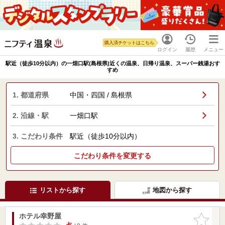
購入済チケットはこちら
ログイン
履歴
メニュー
駅近（徒歩10分以内）の一畑口駅(島根県)近くの温泉、日帰り温泉、スーパー銭湯おす
すめ
1. 都道府県
中国・四国 / 島根県
2. 沿線・駅
一畑口駅
3. こだわり条件
駅近（徒歩10分以内）
こだわり条件を変更する
リストから探す
地図から探す
ホテル幸野屋
お気に入
りに追加