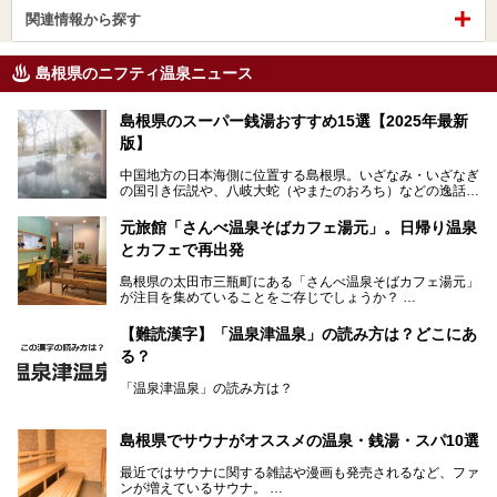
関連情報から探す
島根県のニフティ温泉ニュース
島根県のスーパー銭湯おすすめ15選【2025年最新
版】
中国地方の日本海側に位置する島根県。いざなみ・いざなぎ
の国引き伝説や、八岐大蛇（やまたのおろち）などの逸話が
残る神話の里というイメージが強く、出雲大社には毎年多く
の参拝客が訪れます。「出雲縁結び空港」への直行便なら、
元旅館「さんべ温泉そばカフェ湯元」。日帰り温泉
首都圏からでも実は2時間圏内で到着できるアクセスも魅力
とカフェで再出発
です。
そんな島根県には、玉造温泉（松江市）や温泉津温泉（大田
島根県の太田市三瓶町にある「さんべ温泉そばカフェ湯元」
市）など、古くから知られる温泉郷が多くあります。ゆった
が注目を集めていることをご存じでしょうか？
り流れる時間のなかで、心の底からのんびりできるスーパー
銭湯＆日帰り温泉の数々をピックアップしてご紹介します。
「さんべ温泉そばカフェ湯元」は日帰り温泉と、名物のそば
【難読漢字】「温泉津温泉」の読み方は？どこにあ
を提供するカフェという新しい営業スタイルで、観光客に限
る？
らず地元民にも親しまれています。
「温泉津温泉」の読み方は？
宿泊をせずとも、気軽に源泉のお湯をつかった温泉と、美味
しいそばが楽しめるなんて、とても素敵ですよね。
読めそうで読めない、難読温泉地名漢字。あなたは読めます
しかし、元は温泉旅館だったこちらの施設、さまざまな背景
か？
を経て現在のスタイルに辿り着いているのです。
島根県でサウナがオススメの温泉・銭湯・スパ10選
最近ではサウナに関する雑誌や漫画も発売されるなど、ファ
ンが増えているサウナ。