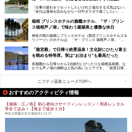
「仕事の疲れをリセットしたいけれど遠出する元気はない」
今回は、そんな大注目の施設に一足先にお邪魔し、その全貌
「休日は漫画を読みながら一日中ダラダラ過ごしたい」
を見学させていただきました！
「子ども連れでも気兼ねなく、家事を忘れてリフレッシュし
たい」
サウナ室の中に咲き誇る桜、魚たちが泳ぐ水風呂、そしてバ
箱根 プリンスホテルの旗艦ホテル、「ザ・プリン
リのビーチを思わせる休憩スペース…。驚きの連続だった館
ス箱根芦ノ湖」で味わう建築美と優雅な休日
そんな「癒やされたい」という願いを叶えてくれるのが、神
内の様子をレポートします！
奈川県のスーパー銭湯。
神奈川県の箱根にプリンスホテル（西武プリンスホテルズ＆
神奈川県には、サウナや岩盤浴、一日中遊べるエンタメ施設
リゾーツ）のホテルは、「ザ・プリンス 箱根芦ノ湖」「芦
など、“非日常”を味わえるスーパー銭湯が数多く揃っていま
ノ湖畔 蛸川温泉 龍宮殿」「箱根湯の花プリンスホテル」
す。しかし、選択肢が多いからこそ「どの施設か迷ってしま
「箱根仙石原プリンスホテル」と4軒あり、今回ご紹介する
う」という人も多いはず。
「龍宮殿」で日帰り絶景温泉！文化財にひたり富士
「ザ・プリンス 箱根芦ノ湖」は、その中でもフラッグシッ
を眺める特等席。実は“お泊まり”も最高だった
プ（旗艦）に位置づけられる特別なホテルです。
そこで今回は、神奈川県内の人気施設26選を「安さ」「岩
盤浴・漫画の充実度」「景色の良さ」「高級感」「深夜営
首都圏から日帰りから1泊旅行にぴったりな箱根温泉郷。な
昭和の日本を代表する建築家の一人、村野藤吾が芦ノ湖の畔
業」「駅近」など、目的別に厳選して紹介します。
かでも芦ノ湖の湖畔は人気の高いエリアです。「絶景日帰り
に建てた桃源郷のようなホテルがここ。自家源泉の温泉や、
今の気分にぴったりの施設を見つけて、最高のリフレッシュ
温泉 龍宮殿本館」は、露天風呂から芦ノ湖と富士山の両方
こだわりぬいた食もあわせて、このホテルの魅力をレポート
時間を過ごす参考にしていただけますと幸いです。
が楽しめるまさに眺望自慢の日帰り温泉。
します。
ニフティ温泉ニュースTOPへ
そしてここは全24室の「箱根 芦ノ湖畔蛸川温泉 龍宮殿」と
───
して宿泊もできます。宿泊者は「龍宮殿本館」の営業時間に
提供元：株式会社西武・プリンスホテルズワールドワイド
おすすめのアクティビティ情報
加えて、朝6時からの宿泊者専用時間帯にも「龍宮殿本館」
【PR】
のお風呂が利用できます。
この記事はザ・プリンス 箱根芦ノ湖のPR記事です。
【湘南・江ノ島】初心者向けサーフィンレッスン！用具レンタル
今回は日帰り温泉としての「絶景日帰り温泉 龍宮殿本館
等全て込み！【海まで徒歩１分】
（以下、龍宮殿本館）」と、旅館としての「箱根 芦ノ湖畔
蛸川温泉 龍宮殿（以下、龍宮殿）」の両方の魅力をたっぷ
神奈川県藤沢市片瀬海岸1-13-27
りお伝えします！
ここは箱根神社、九頭龍神社、白龍神社、箱根元宮と箱根の
4つの神社に囲まれたパワースポットです。