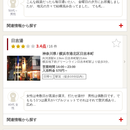
こんな銭湯だったら毎日通いたい。 金曜日の夕方にお邪魔しまし
たが、 地元の方々で結構混み合ってました。 でも札…
50代～
男性
関連情報から探す
日吉湯
お気に入
りに追加
3.4点
/ 16 件
神奈川県 / 横浜市港北区日吉本町
向河原駅4.13km
日吉本町駅214m
横浜地下鉄グリーンライン日吉本町駅より徒歩3分。
営業時間 14:00～23:00
入浴料金 570円～
日帰り
駅近（徒歩10分以内）
女性は奇数日が黒湯が露天、打たせ湯付! 男性は偶数日です。で
ももう1つは露天がバブルジェットでそれはそれで贅沢感あり。
広め…
40代 女
性
関連情報から探す