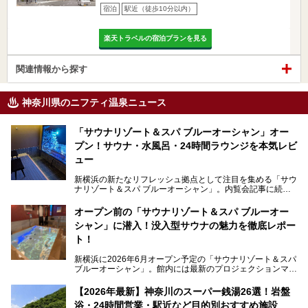
宿泊
駅近（徒歩10分以内）
楽天トラベルの宿泊プランを見る
関連情報から探す
神奈川県のニフティ温泉ニュース
「サウナリゾート＆スパ ブルーオーシャン」オー
プン！サウナ・水風呂・24時間ラウンジを本気レビ
ュー
新横浜の新たなリフレッシュ拠点として注目を集める「サウ
ナリゾート＆スパ ブルーオーシャン」。内覧会記事に続
き、今回は実際に体験してみたリアルな様子をレポートしま
す。サウナや水風呂の気持ちよさはもちろん、リラックスス
オープン前の「サウナリゾート＆スパ ブルーオー
ペースの過ごしやすさまで徹底チェック。新横浜エリアで日
シャン」に潜入！没入型サウナの魅力を徹底レポー
常の疲れをリセットしたい人、ライブやスポーツ観戦遠征組
は必見です。
ト！
新横浜に2026年6月オープン予定の「サウナリゾート＆スパ
ブルーオーシャン」。館内には最新のプロジェクションマッ
ピングが多用され、まるで世界を旅しているかのような圧倒
的な“没入感（イマーシブ）”を体験できます。
【2026年最新】神奈川のスーパー銭湯26選！岩盤
浴・24時間営業・駅近など目的別おすすめ施設