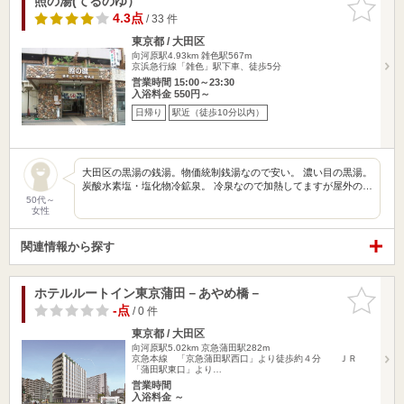
照の湯(てるのゆ）
お気に入
りに追加
4.3点
/ 33 件
東京都 / 大田区
向河原駅4.93km
雑色駅567m
京浜急行線「雑色」駅下車、徒歩5分
営業時間 15:00～23:30
入浴料金 550円～
日帰り
駅近（徒歩10分以内）
大田区の黒湯の銭湯。物価統制銭湯なので安い。 濃い目の黒湯。
炭酸水素塩・塩化物冷鉱泉。 冷泉なので加熱してますが屋外の…
50代～
女性
関連情報から探す
ホテルルートイン東京蒲田－あやめ橋－
お気に入
りに追加
-点
/ 0 件
東京都 / 大田区
向河原駅5.02km
京急蒲田駅282m
京急本線 「京急蒲田駅西口」より徒歩約４分 ＪＲ
「蒲田駅東口」より…
営業時間
入浴料金 ～