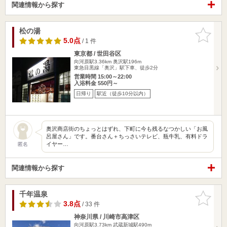
関連情報から探す
松の湯
お気に入
りに追加
5.0点
/ 1 件
東京都 / 世田谷区
向河原駅3.36km
奥沢駅196m
東急目黒線「奥沢」駅下車、徒歩2分
営業時間 15:00～22:00
入浴料金 550円～
日帰り
駅近（徒歩10分以内）
奥沢商店街のちょっとはずれ、下町に今も残るなつかしい「お風
呂屋さん」です。番台さん＋ちっさいテレビ、瓶牛乳、有料ドラ
イヤー…
匿名
関連情報から探す
千年温泉
お気に入
りに追加
3.8点
/ 33 件
神奈川県 / 川崎市高津区
向河原駅3.73km
武蔵新城駅490m