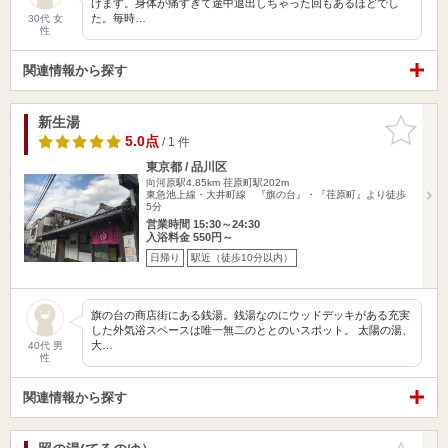
けます。身体が痛すぎて途中退出しちゃった回もあるほどでし
た。毎時…
30代 女
性
関連情報から探す
新生湯
お気に入
りに追加
5.0点
/ 1 件
東京都 / 品川区
向河原駅4.85km
荏原町駅202m
東急池上線・大井町線 『旗の台』・『荏原町』より徒歩
5分
営業時間 15:30～24:30
入浴料金 550円～
日帰り
駅近（徒歩10分以内）
旗の台の商店街にある銭湯。銭湯なのにウッドデッキがある充実
した外気浴スペースは唯一無二のととのいスポット。 太陽の湯、
大…
40代 男
性
関連情報から探す