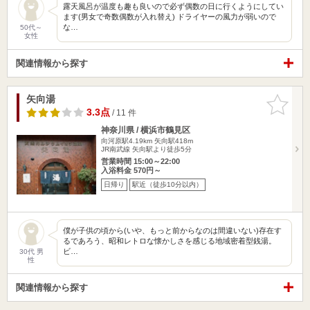
露天風呂が温度も趣も良いので必ず偶数の日に行くようにしてい
ます(男女で奇数偶数が入れ替え) ドライヤーの風力が弱いので
な…
50代～
女性
関連情報から探す
矢向湯
お気に入
りに追加
3.3点
/ 11 件
神奈川県 / 横浜市鶴見区
向河原駅4.19km
矢向駅418m
JR南武線 矢向駅より徒歩5分
営業時間 15:00～22:00
入浴料金 570円～
日帰り
駅近（徒歩10分以内）
僕が子供の頃から(いや、もっと前からなのは間違いない)存在す
るであろう、昭和レトロな懐かしさを感じる地域密着型銭湯。
ビ…
30代 男
性
関連情報から探す