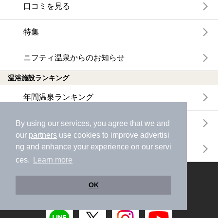
口コミを見る
特集
ニフティ温泉からのお知らせ
温浴施設ランキング
年間温泉ランキング
月間温泉ランキング
By using our services, you agree that we and
our
partners
use cookies to improve advertisi
ng and enhance your experience on our servi
サウナランキング
ces.
Learn more
ニフティ温泉公式アカウントをフォローして
OK
おトク情報やクーポン情報を受け取ろう