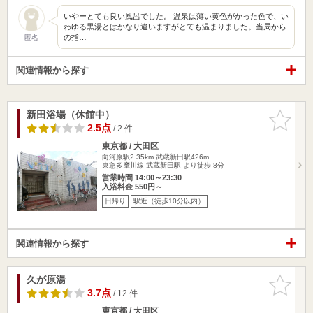
いやーとても良い風呂でした。 温泉は薄い黄色がかった色で、い
わゆる黒湯とはかなり違いますがとても温まりました。当局から
の指…
匿名
関連情報から探す
新田浴場（休館中）
お気に入
りに追加
2.5点
/ 2 件
東京都 / 大田区
向河原駅2.35km
武蔵新田駅426m
東急多摩川線 武蔵新田駅 より徒歩 8分
営業時間 14:00～23:30
入浴料金 550円～
日帰り
駅近（徒歩10分以内）
関連情報から探す
久が原湯
お気に入
りに追加
3.7点
/ 12 件
東京都 / 大田区