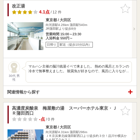
改正湯
お気に入
りに追加
4.1点
/ 12 件
東京都 / 大田区
向河原駅4.26km
蒲田駅540m
JR蒲田駅より徒歩8分
営業時間 15:00～23:30
入浴料金 550円～
日帰り
駅近（徒歩10分以内）
マルハン主催の脳汁銭湯イベで来ました。 熱めの風呂とカランの
冷水で無事整えました。 観賞魚が好きなので、風呂に入りなが…
30代 男
性
関連情報から探す
高濃度炭酸泉 梅屋敷の湯 スーパーホテル東京・Ｊ
お気に入
Ｒ蒲田西口
りに追加
-点
/ 0 件
東京都 / 大田区
向河原駅4.31km
蒲田駅296m
ＪＲ京浜東北線蒲田駅西口より徒歩約３分！品川や横浜か
らも好アクセス！…