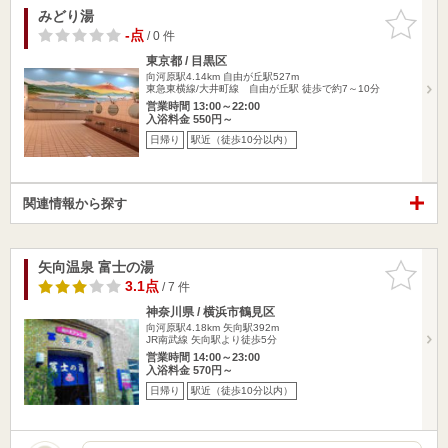
みどり湯
お気に入
りに追加
-点
/ 0 件
東京都 / 目黒区
向河原駅4.14km
自由が丘駅527m
東急東横線/大井町線 自由が丘駅 徒歩で約7～10分
営業時間 13:00～22:00
入浴料金 550円～
日帰り
駅近（徒歩10分以内）
関連情報から探す
矢向温泉 富士の湯
お気に入
りに追加
3.1点
/ 7 件
神奈川県 / 横浜市鶴見区
向河原駅4.18km
矢向駅392m
JR南武線 矢向駅より徒歩5分
営業時間 14:00～23:00
入浴料金 570円～
日帰り
駅近（徒歩10分以内）