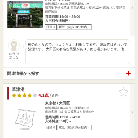
向河原駅2.93km
西馬込駅978m
都営地下鉄浅草線 西馬込駅より徒歩12分 東急バス 安詳寺
前停留所…
営業時間 14:00～24:00
入浴料金 550円～
日帰り
駅近（徒歩10分以内）
家の近くなので、ちょくちょく利用してます。 施設内はきれいで
清潔です。 大田区の有名な黒湯があり、ぬる湯があります。他…
40代 指
定しな
い
関連情報から探す
草津湯
お気に入
りに追加
4.1点
/ 8 件
東京都 / 大田区
向河原駅3.04km
矢口渡駅308m
東急多摩川線 矢口渡駅より徒歩4分
営業時間 12:00～24:00
入浴料金 550円～
日帰り
駅近（徒歩10分以内）