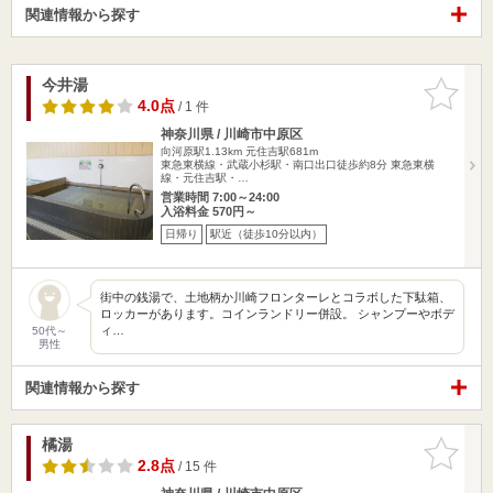
関連情報から探す
今井湯
お気に入
りに追加
4.0点
/ 1 件
神奈川県 / 川崎市中原区
向河原駅1.13km
元住吉駅681m
東急東横線・武蔵小杉駅・南口出口徒歩約8分 東急東横
線・元住吉駅・…
営業時間 7:00～24:00
入浴料金 570円～
日帰り
駅近（徒歩10分以内）
街中の銭湯で、土地柄か川崎フロンターレとコラボした下駄箱、
ロッカーがあります。コインランドリー併設。 シャンプーやボデ
ィ…
50代～
男性
関連情報から探す
橘湯
お気に入
りに追加
2.8点
/ 15 件