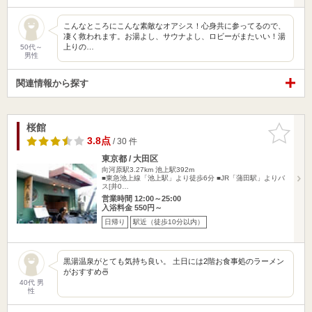
こんなところにこんな素敵なオアシス！心身共に参ってるので、
凄く救われます。お湯よし、サウナよし、ロビーがまたいい！湯
上りの…
50代～
男性
関連情報から探す
桜館
お気に入
りに追加
3.8点
/ 30 件
東京都 / 大田区
向河原駅3.27km
池上駅392m
■東急池上線「池上駅」より徒歩6分 ■JR「蒲田駅」よりバ
ス[井0…
営業時間 12:00～25:00
入浴料金 550円～
日帰り
駅近（徒歩10分以内）
黒湯温泉がとても気持ち良い。 土日には2階お食事処のラーメン
がおすすめ🍜
40代 男
性