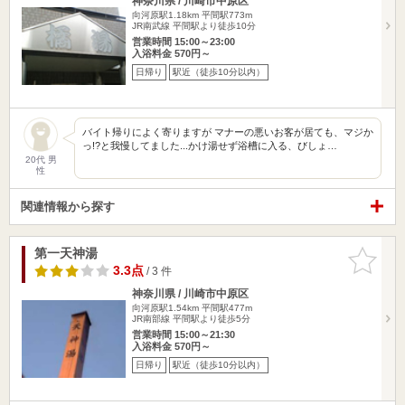
神奈川県 / 川崎市中原区
向河原駅1.18km
平間駅773m
JR南武線 平間駅より徒歩10分
営業時間 15:00～23:00
入浴料金 570円～
日帰り
駅近（徒歩10分以内）
バイト帰りによく寄りますが マナーの悪いお客が居ても、マジか
っ!?と我慢してました...かけ湯せず浴槽に入る、びしょ…
20代 男
性
関連情報から探す
第一天神湯
お気に入
りに追加
3.3点
/ 3 件
神奈川県 / 川崎市中原区
向河原駅1.54km
平間駅477m
JR南部線 平間駅より徒歩5分
営業時間 15:00～21:30
入浴料金 570円～
日帰り
駅近（徒歩10分以内）