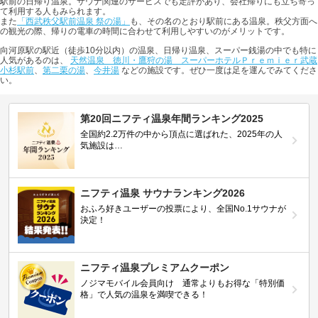
駅前の日帰り温泉。サウナ関連のサービスでも定評があり、会社帰りにも立ち寄っ
て利用する人もみられます。
また
「西武秩父駅前温泉 祭の湯」
も、その名のとおり駅前にある温泉。秩父方面へ
の観光の際、帰りの電車の時間に合わせて利用しやすいのがメリットです。
向河原駅の駅近（徒歩10分以内）の温泉、日帰り温泉、スーパー銭湯の中でも特に
人気があるのは、
天然温泉 徳川・鷹狩の湯 スーパーホテルＰｒｅｍｉｅｒ武蔵
小杉駅前
、
第二栗の湯
、
今井湯
などの施設です。ぜひ一度は足を運んでみてくださ
い。
第20回ニフティ温泉年間ランキング2025
全国約2.2万件の中から頂点に選ばれた、2025年の人
気施設は…
ニフティ温泉 サウナランキング2026
おふろ好きユーザーの投票により、全国No.1サウナが
決定！
ニフティ温泉プレミアムクーポン
ノジマモバイル会員向け 通常よりもお得な「特別価
格」で人気の温泉を満喫できる！