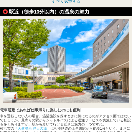
すべて表示する
駅近（徒歩10分以内）の温泉の魅力
電車通勤であれば仕事帰りに楽しむのにも便利
車を運転しない人の場合、温浴施設を探すときに気になるのがアクセス面ではない
でしょうか。最寄りの駅からシャトルバスによる送迎サービスを実施している施設
も多くありますが、駅から歩いて行ける近さは魅力の一つですね。
横浜市の
「天然温泉 満天の湯」
は相模鉄道の上星川駅から徒歩1分という、まさに