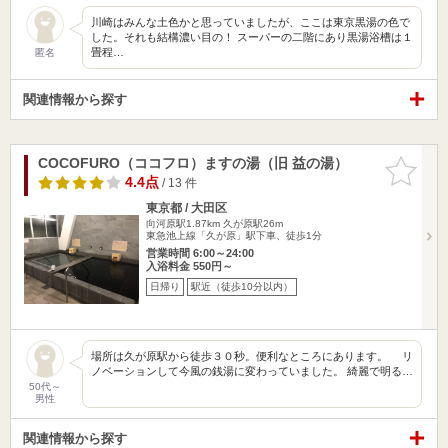
川崎はみんな土色かと思っていましたが、ここは東京黒湯の色で
した。それも結構濃い目の！ スーパーの二階にあり黒湯浴槽は１
畳程…
匿名
関連情報から探す
COCOFURO（ココフロ）ますの湯（旧 益の湯）
お気に入
りに追加
4.4点
/ 13 件
東京都 / 大田区
向河原駅1.87km
久が原駅26m
東急池上線「久が原」駅下車、徒歩1分
営業時間 6:00～24:00
入浴料金 550円～
日帰り
駅近（徒歩10分以内）
場所は久が原駅から徒歩３０秒。便利なところにあります。 リ
ノベーションして今風の銭湯に変わっていました。 綺麗で明る…
50代～
男性
関連情報から探す