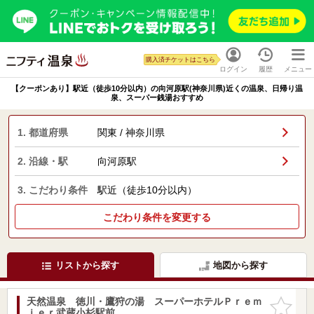
購入済チケットはこちら
ログイン
履歴
メニュー
【クーポンあり】駅近（徒歩10分以内）の向河原駅(神奈川県)近くの温泉、日帰り温
泉、スーパー銭湯おすすめ
1. 都道府県
関東 / 神奈川県
2. 沿線・駅
向河原駅
3. こだわり条件
駅近（徒歩10分以内）
こだわり条件を変更する
リストから探す
地図から探す
天然温泉 徳川・鷹狩の湯 スーパーホテルＰｒｅｍ
お気に入
ｉｅｒ武蔵小杉駅前
りに追加