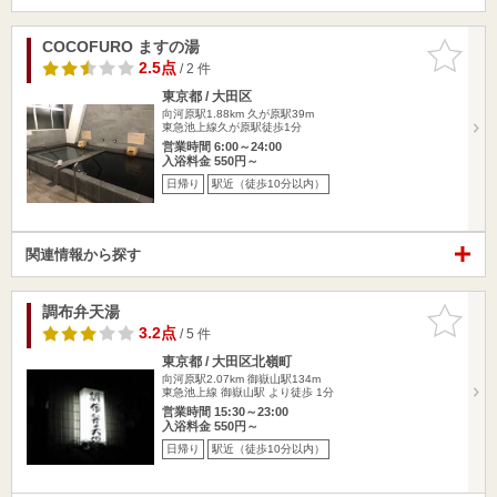
COCOFURO ますの湯
お気に入
りに追加
2.5点
/ 2 件
東京都 / 大田区
向河原駅1.88km
久が原駅39m
東急池上線久が原駅徒歩1分
営業時間 6:00～24:00
入浴料金 550円～
日帰り
駅近（徒歩10分以内）
関連情報から探す
調布弁天湯
お気に入
りに追加
3.2点
/ 5 件
東京都 / 大田区北嶺町
向河原駅2.07km
御嶽山駅134m
東急池上線 御嶽山駅 より徒歩 1分
営業時間 15:30～23:00
入浴料金 550円～
日帰り
駅近（徒歩10分以内）