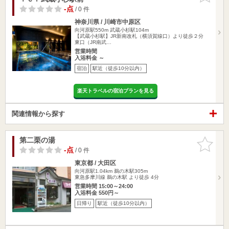
-点
/ 0 件
神奈川県 / 川崎市中原区
向河原駅550m
武蔵小杉駅104m
【武蔵小杉駅】JR新南改札（横須賀線口）より徒歩２分
東口（JR南武…
営業時間
入浴料金 ～
宿泊
駅近（徒歩10分以内）
楽天トラベルの宿泊プランを見る
関連情報から探す
第二栗の湯
お気に入
りに追加
-点
/ 0 件
東京都 / 大田区
向河原駅1.04km
鵜の木駅305m
東急多摩川線 鵜の木駅 より徒歩 4分
営業時間 15:00～24:00
入浴料金 550円～
日帰り
駅近（徒歩10分以内）