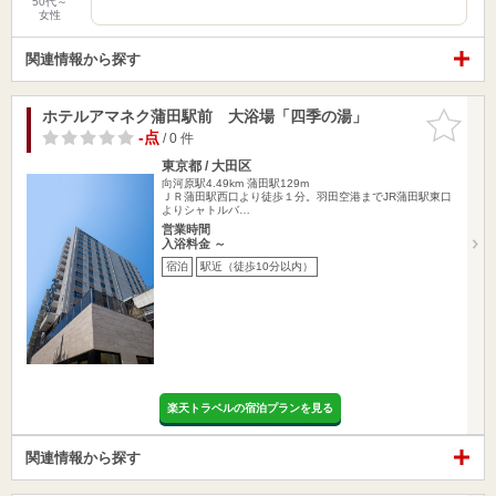
50代～
女性
関連情報から探す
ホテルアマネク蒲田駅前 大浴場「四季の湯」
お気に入
りに追加
-点
/ 0 件
東京都 / 大田区
向河原駅4.49km
蒲田駅129m
ＪＲ蒲田駅西口より徒歩１分。羽田空港までJR蒲田駅東口
よりシャトルバ…
営業時間
入浴料金 ～
宿泊
駅近（徒歩10分以内）
楽天トラベルの宿泊プランを見る
関連情報から探す