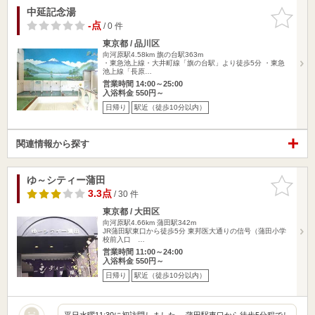
中延記念湯
お気に入
りに追加
-点
/ 0 件
東京都 / 品川区
向河原駅4.58km
旗の台駅363m
・東急池上線・大井町線「旗の台駅」より徒歩5分 ・東急
池上線「長原…
営業時間 14:00～25:00
入浴料金 550円～
日帰り
駅近（徒歩10分以内）
関連情報から探す
ゆ～シティー蒲田
お気に入
りに追加
3.3点
/ 30 件
東京都 / 大田区
向河原駅4.66km
蒲田駅342m
JR蒲田駅東口から徒歩5分 東邦医大通りの信号（蒲田小学
校前入口 …
営業時間 11:00～24:00
入浴料金 550円～
日帰り
駅近（徒歩10分以内）
平日水曜11:30に初訪問しました。 蒲田駅東口から徒歩5分程でし