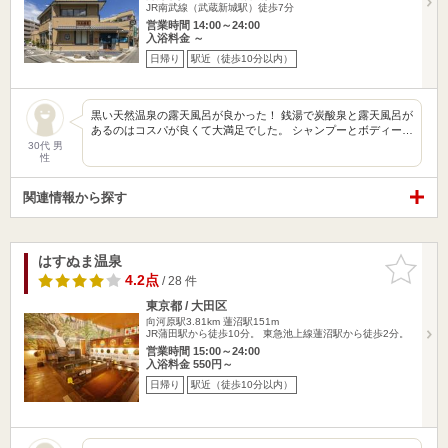
JR南武線（武蔵新城駅）徒歩7分
営業時間 14:00～24:00
入浴料金 ～
日帰り
駅近（徒歩10分以内）
黒い天然温泉の露天風呂が良かった！ 銭湯で炭酸泉と露天風呂が
あるのはコスパが良くて大満足でした。 シャンプーとボディー…
30代 男
性
関連情報から探す
はすぬま温泉
お気に入
りに追加
4.2点
/ 28 件
東京都 / 大田区
向河原駅3.81km
蓮沼駅151m
JR蒲田駅から徒歩10分。 東急池上線蓮沼駅から徒歩2分。
営業時間 15:00～24:00
入浴料金 550円～
日帰り
駅近（徒歩10分以内）