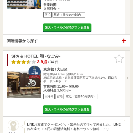
営業時間
入浴料金 ～
宿泊
駅近（徒歩10分以内）
楽天トラベルの宿泊プランを見る
関連情報から探す
SPA & HOTEL 和 -なごみ-
お気に入
りに追加
3.9点
/ 34 件
東京都 / 大田区
向河原駅4.46km
蒲田駅143m
JR京浜東北線・東急線蒲田駅西口下車徒歩1分。西口右
手、ドンキホーテ…
営業時間 11:00～翌9:00
入浴料金 1,580円～
日帰り
宿泊
駅近（徒歩10分以内）
楽天トラベルの宿泊プランを見る
LINEお友達でクーポンゲット出来たので行って来ました。 LINE
お友達で1100円の岩盤浴無料！有料ラウンジ無料！ドリ…