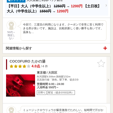
【平日】大人（中学生以上）
1250円
→
1200円
【土日祝】
大人（中学生以上）
1550円
→
1200円
今回で、三度目の利用になります。クーポンで非常に安く利用で
きる所が良いです。施設は、比較的新しく使い勝手も良いです。
温泉も…
50代～
指定し
ない
関連情報から探す
COCOFURO たかの湯
お気に入
りに追加
4.0点
/ 4 件
東京都 / 大田区
向河原駅4.84km
雑色駅152m
京浜急行線「雑色」駅下車、徒歩2分
営業時間 6:00～24:00
入浴料金 550円～
日帰り
駅近（徒歩10分以内）
ミュージックロウリュウが爆音激熱でたのしい。短時間で汗がか