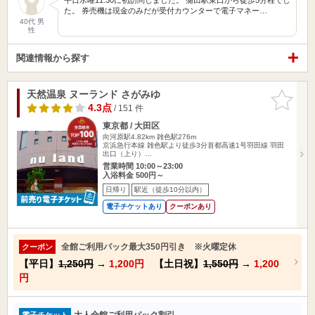
た。 券売機は現金のみだが受付カウンターで電子マネー…
40代 男
性
関連情報から探す
天然温泉 ヌーランド さがみゆ
お気に入
りに追加
4.3点
/ 151 件
東京都 / 大田区
向河原駅4.82km
雑色駅276m
京浜急行本線 雑色駅より徒歩3分首都高速1号羽田線 羽田
出口（上り）…
営業時間 10:00～23:00
入浴料金 500円～
日帰り
駅近（徒歩10分以内）
電子チケットあり
クーポンあり
全館ご利用パック最大350円引き ※火曜定休
クーポン
【平日】
1,250円
→
1,200円
【土日祝】
1,550円
→
1,200
円
大人全館ご利用パック割引
電子チケット