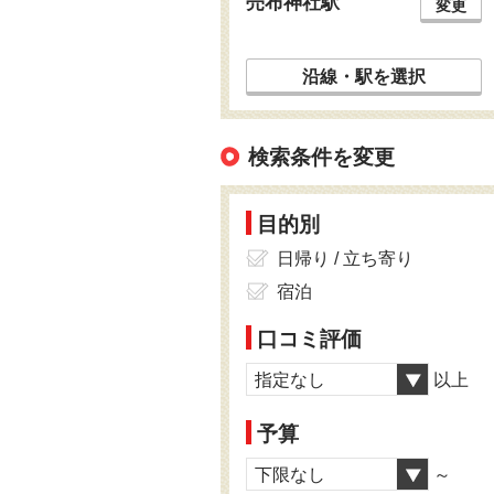
売布神社駅
変更
沿線・駅を選択
検索条件を変更
目的別
日帰り / 立ち寄り
宿泊
口コミ評価
指定なし
以上
予算
下限なし
～