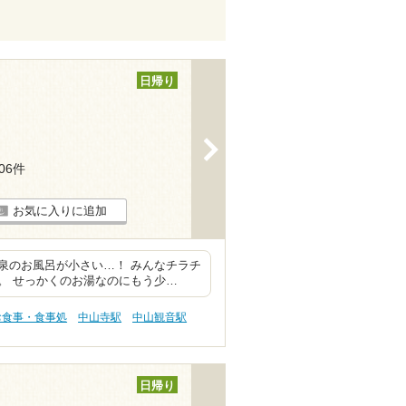
日帰り
>
106件
お気に入りに追加
泉のお風呂が小さい…！ みんなチラチ
。 せっかくのお湯なのにもう少…
お食事・食事処
中山寺駅
中山観音駅
日帰り