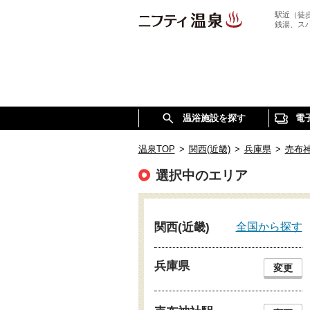
駅近（徒
銭湯、ス
温浴施設を探す
電
温泉TOP
>
関西(近畿)
>
兵庫県
>
売布
選択中のエリア
全国から探す
関西(近畿)
兵庫県
変更