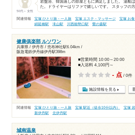
岩盤浴、韓国蒸しの部屋ともに満足しました。 湯船
た。ドライヤーはリファで嬉しいです。 スタッフの
50代～ 女性
関連情報
宝塚 ひとり旅・一人旅
宝塚 エステ・マッサージ
宝塚 お
絹延橋駅
滝山駅
川西能勢口駅
鶯の森駅
健康俱楽部 ルソワン
兵庫県 / 伊丹市 /
売布神社駅6.04km
/
阪急電鉄伊丹線伊丹駅398m
■営業時間 10:00～20:00
■入浴料 4,100円～
- 点
/ 0件
施設情報を見る
関連情報
宝塚 ひとり旅・一人旅
宝塚 駅近（徒歩10分以内）
宝塚 
新伊丹駅
北伊丹駅
城南温泉