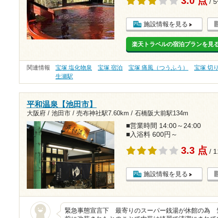
3.0 点
/ 
施設情報を見る
楽天トラベルの宿泊プランを見
関連情報
宝塚 塩化物泉
宝塚 宿泊
宝塚 痛風（つうふう）
宝塚 切
生瀬駅
平和温泉【池田市】
大阪府 / 池田市 /
売布神社駅7.60km
/
石橋阪大前駅134m
■営業時間 14:00～24:00
■入浴料 600円～
3.3 点
/ 
施設情報を見る
緊急事態宣言下 最寄りのスーパー銭湯が休館の為 