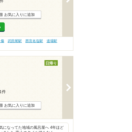
5件
お気に入りに追加
る
り傷
武田尾駅
西宮名塩駅
道場駅
日帰り
>
11件
お気に入りに追加
気になってた地域の風呂屋へ 4年ほど