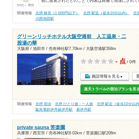
前に改装されたとのことで内装は綺麗で清潔にされて
50代～ 男性
関連情報
北摂 格安（1,000円以下）
北摂 駅近（徒歩10分以内）
北
川西池田駅
グリーンリッチホテル大阪空港前 人工温泉・二
股湯の華
大阪府 / 池田市 /
売布神社駅7.70km
/
大阪空港駅358m
- 点
/ 0件
施設情報を見る
楽天トラベルの宿泊プランを見
関連情報
北摂 宿泊
北摂 ひとり旅・一人旅
北摂 駅近（徒歩10分以
阪急電鉄伊丹線伊丹駅
新伊丹駅
private sauna 苦楽園
兵庫県 / 西宮市 /
売布神社駅8.02km
/
苦楽園口駅208m