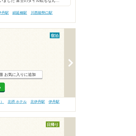
いました 富士のタイル絵もなん…
伊丹駅
絹延橋駅
川西能勢口駅
宿泊
>
お気に入りに追加
る
内）
北摂 ホテル
北伊丹駅
伊丹駅
日帰り