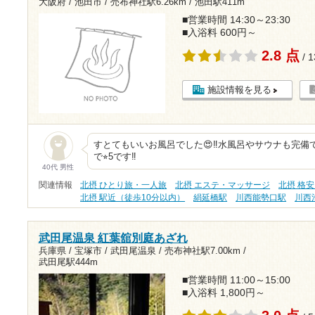
大阪府 / 池田市 /
売布神社駅6.26km
/
池田駅411m
■営業時間 14:30～23:30
■入浴料 600円～
2.8 点
/ 
施設情報を見る
すとてもいいお風呂でした😍‼️水風呂やサウナも完
で⭐︎5です‼️
40代 男性
関連情報
北摂 ひとり旅・一人旅
北摂 エステ・マッサージ
北摂 格安
北摂 駅近（徒歩10分以内）
絹延橋駅
川西能勢口駅
川西
武田尾温泉 紅葉舘別庭あざれ
兵庫県 / 宝塚市 / 武田尾温泉 /
売布神社駅7.00km
/
武田尾駅444m
■営業時間 11:00～15:00
■入浴料 1,800円～