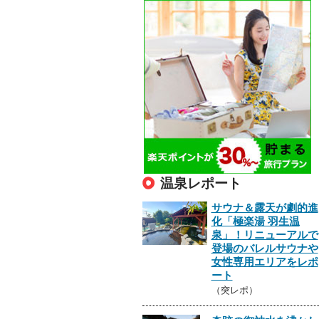
温泉レポート
サウナ＆露天が劇的進
化「極楽湯 羽生温
泉」！リニューアルで
登場のバレルサウナや
女性専用エリアをレポ
ート
（突レポ）