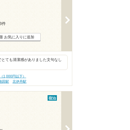
>
13件
お気に入りに追加
備でとても清潔感がありました文句なし
（1,000円以下）
池田駅
北伊丹駅
宿泊
>