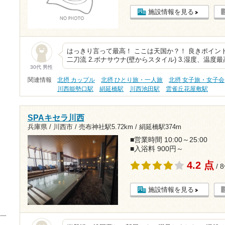
施設情報を見る
はっきり言って最高！ ここは天国か？！ 良きポイント
二刀流 2.ボナサウナ(壁からスタイル) 3.湿度、温度最
30代 男性
関連情報
北摂 カップル
北摂 ひとり旅・一人旅
北摂 女子旅・女子会
川西能勢口駅
絹延橋駅
川西池田駅
雲雀丘花屋敷駅
SPAキセラ川西
兵庫県 / 川西市 /
売布神社駅5.72km
/
絹延橋駅374m
■営業時間 10:00～25:00
■入浴料 900円～
4.2 点
/ 
施設情報を見る