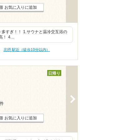
お気に入りに追加
多すぎ！！ 1.サウナと温冷交互浴の
高！ 4…
北摂 駅近（徒歩10分以内）
日帰り
>
8件
お気に入りに追加