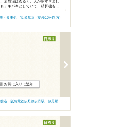
は、炭酸湯はぬるく、人が多すぎまし
方もテキパキとしていて、精算機も…
食事・食事処
宝塚 駅近（徒歩10分以内）
日帰り
>
お気に入りに追加
岩盤浴
阪急電鉄伊丹線伊丹駅
伊丹駅
日帰り