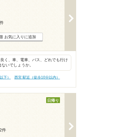
>
7件
お気に入りに追加
も良く、車、電車、バス、どれでも行け
はないでしょうか。
円以下）
西宮 駅近（徒歩10分以内）
日帰り
>
12件