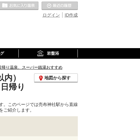
お気に入りの温泉
最近の履歴
ログイン
ID作成
グ
岩盤浴
日帰り温泉、スーパー銭湯おすすめ
以内）
地図から探す
、日帰り
す。このページでは売布神社駅から直線
をご紹介します。