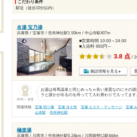
こだわり条件
駅近（徒歩10分以内）
名湯 宝乃湯
兵庫県 / 宝塚市 /
売布神社駅1.50km
/
中山寺駅407m
■営業時間 10:00～24:00
■入浴料 950円～
3.8 点
/ 
施設情報を見る
お湯は有馬温泉と同じめっちゃ良い泉質なのにその源
ラと誰かが出るのを待ってて入れ替わりで入ってます
50代～ 女性
関連情報
宝塚 切り傷
宝塚 冷え性
宝塚 エステ・マッサージ
宝塚 
山本駅
売布神社駅
極楽湯
兵庫県 / 川西市 /
売布神社駅5.24km
/
川西能勢口駅444m