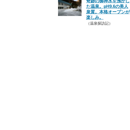
奇跡の御神水を沸かし
た温泉。pH9.6の美人
泉質。本格オープンが
楽しみ。
（温泉探訪記）