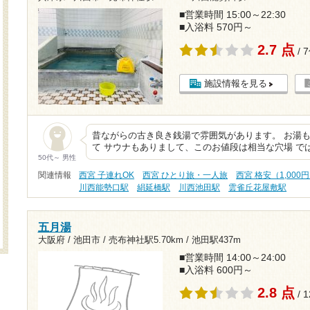
■営業時間 15:00～22:30
■入浴料 570円～
2.7 点
/ 
施設情報を見る
昔ながらの古き良き銭湯で雰囲気があります。 お湯
て サウナもありまして、このお値段は相当な穴場 で
50代～ 男性
関連情報
西宮 子連れOK
西宮 ひとり旅・一人旅
西宮 格安（1,000
川西能勢口駅
絹延橋駅
川西池田駅
雲雀丘花屋敷駅
五月湯
大阪府 / 池田市 /
売布神社駅5.70km
/
池田駅437m
■営業時間 14:00～24:00
■入浴料 600円～
2.8 点
/ 