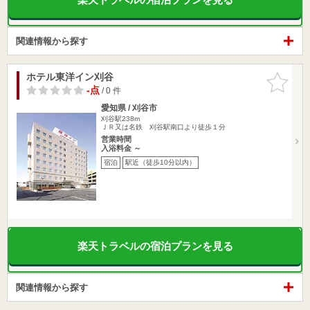
関連情報から探す
ホテル東洋イン刈谷
お気に入
りに追加
-点
/ 0 件
愛知県 / 刈谷市
刈谷駅238m
ＪＲ又は名鉄 刈谷駅南口より徒歩１分
営業時間
入浴料金 ～
宿泊
駅近（徒歩10分以内）
楽天トラベルの宿泊プランを見る
関連情報から探す