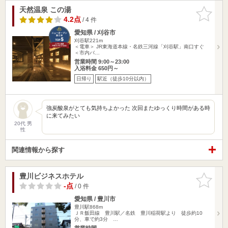
天然温泉 この湯
お気に入
りに追加
4.2点
/ 4 件
愛知県 / 刈谷市
刈谷駅221m
＜電車＞ JR東海道本線・名鉄三河線「刈谷駅」南口すぐ
＜市内バ…
営業時間 9:00～23:00
入浴料金 650円～
日帰り
駅近（徒歩10分以内）
強炭酸泉がとても気持ちよかった 次回またゆっくり時間がある時
に来てみたい
20代 男
性
関連情報から探す
豊川ビジネスホテル
お気に入
りに追加
-点
/ 0 件
愛知県 / 豊川市
豊川駅868m
ＪＲ飯田線 豊川駅／名鉄 豊川稲荷駅より 徒歩約10
分、車で約3分 …
営業時間