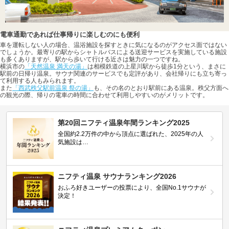
電車通勤であれば仕事帰りに楽しむのにも便利
車を運転しない人の場合、温浴施設を探すときに気になるのがアクセス面ではない
でしょうか。最寄りの駅からシャトルバスによる送迎サービスを実施している施設
も多くありますが、駅から歩いて行ける近さは魅力の一つですね。
横浜市の
「天然温泉 満天の湯」
は相模鉄道の上星川駅から徒歩1分という、まさに
駅前の日帰り温泉。サウナ関連のサービスでも定評があり、会社帰りにも立ち寄っ
て利用する人もみられます。
また
「西武秩父駅前温泉 祭の湯」
も、その名のとおり駅前にある温泉。秩父方面へ
の観光の際、帰りの電車の時間に合わせて利用しやすいのがメリットです。
第20回ニフティ温泉年間ランキング2025
全国約2.2万件の中から頂点に選ばれた、2025年の人
気施設は…
ニフティ温泉 サウナランキング2026
おふろ好きユーザーの投票により、全国No.1サウナが
決定！