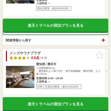
入浴料金 ～
宿泊
駅近（徒歩10分以内）
楽天トラベルの宿泊プランを見る
関連情報から探す
メンズサウナプラザ
お気に入
りに追加
4.0点
/ 4 件
愛知県 / 豊田市
三河豊田駅621m
・豊田東ICより車で5分 ・地下鉄鶴舞線「豊田市駅」より
車で約15…
営業時間 5:00～24:00
入浴料金 ～
日帰り
宿泊
駅近（徒歩10分以内）
楽天トラベルの宿泊プランを見る