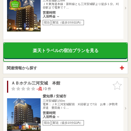
三河安城駅126m
ＪＲ東海道本線・新幹線とも三河安城駅より徒歩１分。刈
谷駅まで電車で７…
営業時間
入浴料金 ～
宿泊
駅近（徒歩10分以内）
楽天トラベルの宿泊プランを見る
関連情報から探す
ＡＢホテル三河安城 本館
お気に入
りに追加
-点
/ 0 件
愛知県 / 安城市
三河安城駅150m
電車：ＪＲ三河安城駅前 刈谷駅まで7分 お車：伊勢湾
岸道 豊田南ＩＣ…
営業時間
入浴料金 ～
宿泊
駅近（徒歩10分以内）