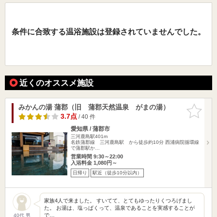
条件に合致する温浴施設は登録されていませんでした。
近くのオススメ施設
みかんの湯 蒲郡（旧 蒲郡天然温泉 がまの湯）
お気に入
りに追加
3.7点
/ 40 件
愛知県 / 蒲郡市
三河鹿島駅401m
名鉄蒲郡線 三河鹿島駅 から徒歩約10分 西浦病院循環線
で蒲郡駅か…
営業時間 9:30～22:00
入浴料金 1,080円～
日帰り
駅近（徒歩10分以内）
家族4人で来ました。 すいてて、とてもゆったりくつろげまし
た。 お湯は、塩っぱくって、温泉であることを実感することが
で…
40代 男