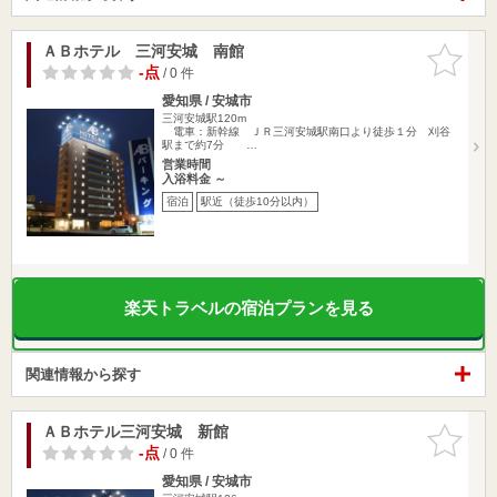
ＡＢホテル 三河安城 南館
お気に入
りに追加
-点
/ 0 件
愛知県 / 安城市
三河安城駅120m
電車：新幹線 ＪＲ三河安城駅南口より徒歩１分 刈谷
駅まで約7分 …
営業時間
入浴料金 ～
宿泊
駅近（徒歩10分以内）
楽天トラベルの宿泊プランを見る
関連情報から探す
ＡＢホテル三河安城 新館
お気に入
りに追加
-点
/ 0 件
愛知県 / 安城市