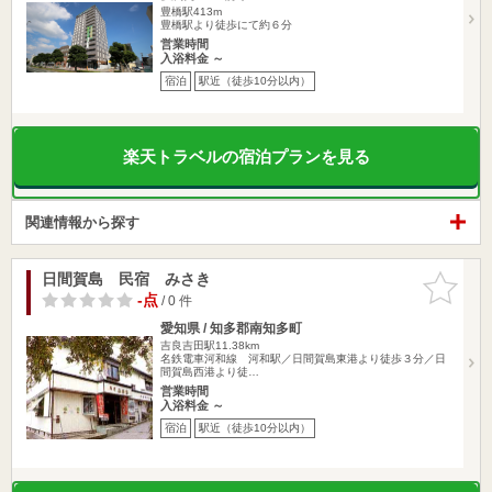
豊橋駅413m
豊橋駅より徒歩にて約６分
営業時間
入浴料金 ～
宿泊
駅近（徒歩10分以内）
楽天トラベルの宿泊プランを見る
関連情報から探す
日間賀島 民宿 みさき
お気に入
りに追加
-点
/ 0 件
愛知県 / 知多郡南知多町
吉良吉田駅11.38km
名鉄電車河和線 河和駅／日間賀島東港より徒歩３分／日
間賀島西港より徒…
営業時間
入浴料金 ～
宿泊
駅近（徒歩10分以内）