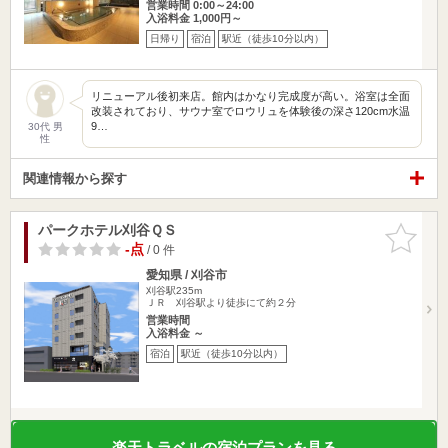
営業時間 0:00～24:00
入浴料金 1,000円～
日帰り
宿泊
駅近（徒歩10分以内）
リニューアル後初来店。館内はかなり完成度が高い。浴室は全面
改装されており、サウナ室でロウリュを体験後の深さ120cm水温
9…
30代 男
性
関連情報から探す
パークホテル刈谷ＱＳ
お気に入
りに追加
-点
/ 0 件
愛知県 / 刈谷市
刈谷駅235m
ＪＲ 刈谷駅より徒歩にて約２分
営業時間
入浴料金 ～
宿泊
駅近（徒歩10分以内）
楽天トラベルの宿泊プランを見る