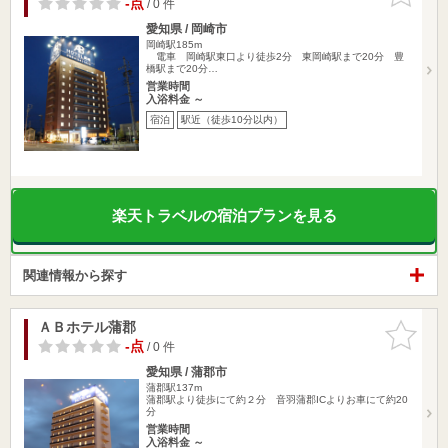
-点
/ 0 件
愛知県 / 岡崎市
岡崎駅185m
電車 岡崎駅東口より徒歩2分 東岡崎駅まで20分 豊
橋駅まで20分…
営業時間
入浴料金 ～
宿泊
駅近（徒歩10分以内）
楽天トラベルの宿泊プランを見る
関連情報から探す
ＡＢホテル蒲郡
お気に入
りに追加
-点
/ 0 件
愛知県 / 蒲郡市
蒲郡駅137m
蒲郡駅より徒歩にて約２分 音羽蒲郡ICよりお車にて約20
分
営業時間
入浴料金 ～