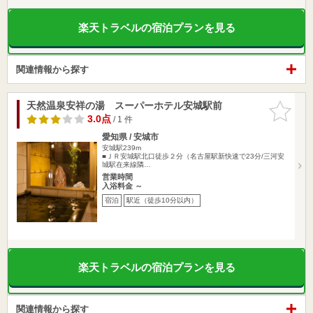
楽天トラベルの宿泊プランを見る
関連情報から探す
天然温泉安祥の湯 スーパーホテル安城駅前
お気に入
りに追加
3.0点
/ 1 件
愛知県 / 安城市
安城駅239m
■ＪＲ安城駅北口徒歩２分（名古屋駅新快速で23分/三河安
城駅在来線隣…
営業時間
入浴料金 ～
宿泊
駅近（徒歩10分以内）
楽天トラベルの宿泊プランを見る
関連情報から探す