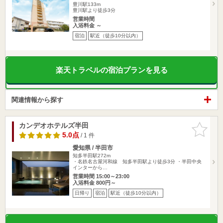
豊川駅133m
豊川駅より徒歩3分
営業時間
入浴料金 ～
宿泊
駅近（徒歩10分以内）
楽天トラベルの宿泊プランを見る
関連情報から探す
カンデオホテルズ半田
お気に入
りに追加
5.0点
/ 1 件
愛知県 / 半田市
知多半田駅272m
・名鉄名古屋河和線 知多半田駅より徒歩3分 ・半田中央
インターから…
営業時間 15:00～23:00
入浴料金 800円～
日帰り
宿泊
駅近（徒歩10分以内）