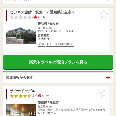
ビジネス旅館 双葉 ＜愛知県知立市＞
お気に入
りに追加
-点
/ 0 件
愛知県 / 知立市
知立駅247m
名鉄 知立駅南口より 徒歩4分
営業時間
入浴料金 ～
宿泊
駅近（徒歩10分以内）
楽天トラベルの宿泊プランを見る
関連情報から探す
サウナイーグル
お気に入
りに追加
4.6点
/ 8 件
愛知県 / 知立市
知立駅484m
名鉄知立駅から西へ徒歩5分名古屋方面から1号線で155号
線との立体交…