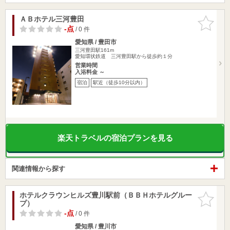
ＡＢホテル三河豊田
お気に入
りに追加
-点
/ 0 件
愛知県 / 豊田市
三河豊田駅161m
愛知環状鉄道 三河豊田駅から徒歩約１分
営業時間
入浴料金 ～
宿泊
駅近（徒歩10分以内）
楽天トラベルの宿泊プランを見る
関連情報から探す
ホテルクラウンヒルズ豊川駅前（ＢＢＨホテルグルー
お気に入
プ）
りに追加
-点
/ 0 件
愛知県 / 豊川市