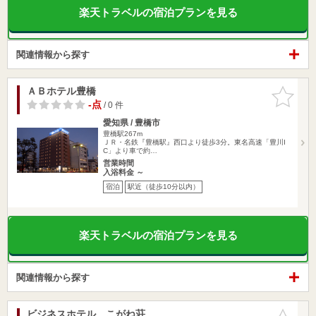
楽天トラベルの宿泊プランを見る
関連情報から探す
ＡＢホテル豊橋
お気に入
りに追加
-点
/ 0 件
愛知県 / 豊橋市
豊橋駅267m
ＪＲ・名鉄『豊橋駅』西口より徒歩3分。東名高速「豊川I
C」より車で約…
営業時間
入浴料金 ～
宿泊
駅近（徒歩10分以内）
楽天トラベルの宿泊プランを見る
関連情報から探す
ビジネスホテル こがね荘
お気に入