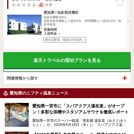
りに追加
-点
/ 0 件
愛知県 / 知多郡武豊町
知多武豊駅300m
名鉄知多武豊駅より徒歩5分 JR武豊駅より徒歩10分 / 知
多半島道…
営業時間
入浴料金 ～
宿泊
駅近（徒歩10分以内）
楽天トラベルの宿泊プランを見る
関連情報から探す
愛知県のニフティ温泉ニュース
愛知県一宮市に「スパアクアス湯友楽」がオープ
ン！多彩な浴槽やスタジアムサウナを徹底レポート
愛知県一宮市のスーパー銭湯「美彩都 湯友楽（みさとゆう
らく）」が、2026年6月18日（木）に「スパアクアス湯友
楽」としてリニューアルオープン！