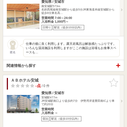
愛知県 / 安城市
南安城駅573m
名鉄西尾線南安城駅から徒歩5分JR東海道本線安城駅から
徒歩9分東名高…
営業時間 7:00～24:00
入浴料金 1,000円～
日帰り
駅近（徒歩10分以内）
仕事の後に良く利用します。露天岩風呂は解放感たっぷりです。
いろんな温浴施設を利用しますがここの施設は浴場もお食事スペ
ースも…
匿名
関連情報から探す
ＡＢホテル安城
お気に入
りに追加
-点
/ 0 件
愛知県 / 安城市
安城駅477m
JR安城駅南口より徒歩約7分 伊勢湾岸道豊田南ICより車
で約20分
営業時間
入浴料金 ～
宿泊
駅近（徒歩10分以内）