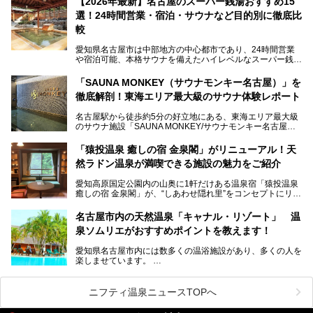
【2026年最新】名古屋のスーパー銭湯おすすめ15
この地で30年にわたり愛され続けてきた施設だからこそ、
選！24時間営業・宿泊・サウナなど目的別に徹底比
地元住民をはじめオープンを待ちわびている人も多いのでは
ないでしょうか。
較
老朽化した設備の補修を機に、2年前からじっくり構想を練
ってきたというだけあって、館内の充実度は想像以上。
愛知県名古屋市は中部地方の中心都市であり、24時間営業
以前の4倍に拡張したという露天エリアや10の浴槽、40人収
や宿泊可能、本格サウナを備えたハイレベルなスーパー銭湯
容の巨大なスタジアムサウナに、岩盤浴やリラクゼーション
が密集する激戦区です。
までまるごと楽しめる施設に生まれ変わりました。
「SAUNA MONKEY（サウナモンキー名古屋）」を
そのため、「日々の仕事の疲れを心身ともにリセットした
今回は、全面リニューアルして新しくなった「スパアクアス
徹底解剖！東海エリア最大級のサウナ体験レポート
い」「休日に時間を忘れて1日中ダラダラ過ごしたい」「コ
湯友楽」に一足早くお邪魔して取材してきました！
スパ良く非日常の極上体験を味わいたい」人向けの施設が多
名古屋駅から徒歩約5分の好立地にある、東海エリア最大級
くある点が魅力です！
のサウナ施設「SAUNA MONKEY/サウナモンキー名古屋」
をご存じですか？
今回は、名古屋市でおすすめのスーパー銭湯を紹介します。
「名古屋駅周辺ってサウナが少ないよね」という声をよく耳
お好みの温泉施設を見つけて楽しんでくださいね。
「猿投温泉 癒しの宿 金泉閣」がリニューアル！天
にするだけあり、アクセスの良さにも胸が高鳴ります。
然ラドン温泉が満喫できる施設の魅力をご紹介
今回は普段は男性専用となっているパブリックサウナが、女
性専用で公開される『レディースデー』が開催されたので、
愛知高原国定公園内の山奥に1軒だけある温泉宿「猿投温泉
さっそく取材してきました！
癒しの宿 金泉閣」が、“しあわせ隠れ里”をコンセプトにリニ
ューアルオープンします。
名古屋市内の天然温泉「キャナル・リゾート」 温
天然ラドン温泉が堪能できるお風呂や、新設・改装された客
泉ソムリエがおすすめポイントを教えます！
室、地元の食材と温泉水で作られたお料理……。
新しくなった「猿投温泉 癒しの宿 金泉閣」の魅力を丸ごと
愛知県名古屋市内には数多くの温浴施設があり、多くの人を
ご紹介します。
楽しませています。
その中でも今回は「キャナル・リゾート」について、温泉ソ
ムリエの目線で紹介していきます！
ニフティ温泉ニュースTOPへ
名古屋市内にはスーパー銭湯や日帰り温泉が多く、「どこに
行こうかな？」と悩んでしまう方も多いと思います。