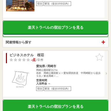
宿泊
駅近（徒歩10分以内）
楽天トラベルの宿泊プランを見る
関連情報から探す
ビジネスホテル 桜荘
お気に入
りに追加
-点
/ 0 件
愛知県 / 岡崎市
岡崎公園前駅317m
名鉄 岡崎公園前駅ｏｒ愛知環状鉄道 中岡崎駅から徒歩
５分／東名岡崎Ｉ…
営業時間
入浴料金 ～
宿泊
駅近（徒歩10分以内）
楽天トラベルの宿泊プランを見る