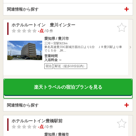
関連情報から探す
ホテルルートイン 豊川インター
お気に入
りに追加
-点
/ 0 件
愛知県 / 豊川市
三河一宮駅923m
東名高速豊川IC新城方面出口より1分 ＪＲ豊川駅より車
で１５分 JR…
営業時間
入浴料金 ～
宿泊
駅近（徒歩10分以内）
楽天トラベルの宿泊プランを見る
関連情報から探す
ホテルルートイン豊橋駅前
お気に入
りに追加
-点
/ 0 件
愛知県 / 豊橋市