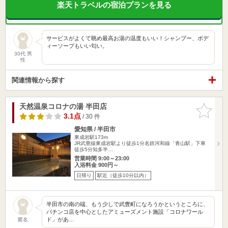
楽天トラベルの宿泊プランを見る
サービスがよくて眺め最高お湯の温度もいい！シャンプー、ボデ
ィーソープもいい匂い。
30代 男
性
関連情報から探す
天然温泉コロナの湯 半田店
お気に入
りに追加
3.1点
/ 30 件
愛知県 / 半田市
東成岩駅173m
JR武豊線東成岩駅より徒歩1分名鉄河和線「青山駅」下車
徒歩5分知多半…
営業時間 9:00～23:00
入浴料金 900円～
日帰り
駅近（徒歩10分以内）
半田市の南の端、もう少しで武豊町になろうかというところに、
パチンコ店を中心としたアミューズメント施設「コロナワール
ド」があ…
匿名