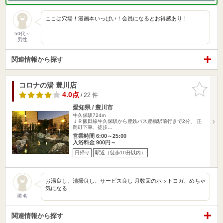
ここは穴場！漫画本いっぱい！会員になるとお得感あり！
50代～
男性
関連情報から探す
コロナの湯 豊川店
お気に入
りに追加
4.0点
/ 22 件
愛知県 / 豊川市
牛久保駅724m
ＪＲ飯田線牛久保駅から豊鉄バス豊橋駅前行きで2分、 正
岡町下車、徒歩…
営業時間 6:00～25:00
入浴料金 900円～
日帰り
駅近（徒歩10分以内）
お湯良し、清掃良し、サービス良し 月数回のホットヨガ、めちゃ
気になる
匿名
関連情報から探す