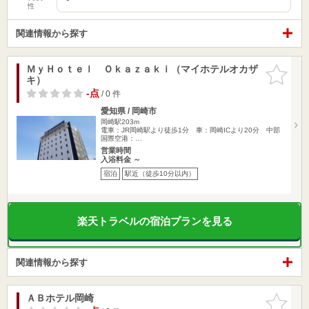
性
関連情報から探す
ＭｙＨｏｔｅｌ Ｏｋａｚａｋｉ（マイホテルオカザ
お気に入
キ）
りに追加
-点
/ 0 件
愛知県 / 岡崎市
岡崎駅203m
電車：JR岡崎駅より徒歩1分 車：岡崎ICより20分 中部
国際空港：…
営業時間
入浴料金 ～
宿泊
駅近（徒歩10分以内）
楽天トラベルの宿泊プランを見る
関連情報から探す
ＡＢホテル岡崎
お気に入
りに追加