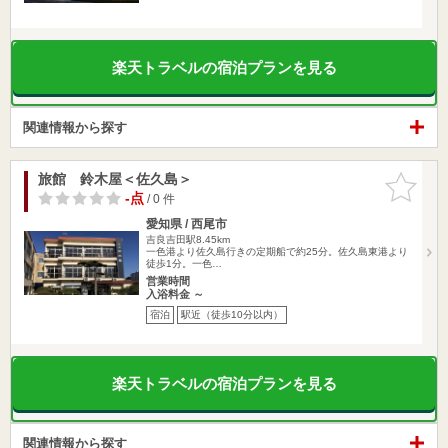
楽天トラベルの宿泊プランを見る
関連情報から探す
旅館 鈴木屋＜佐久島＞
お気に入
りに追加
-点
/ 0 件
愛知県 / 西尾市
吉良吉田駅8.45km
一色港より佐久島行きの定期船で約25分。佐久島東港より
徒歩1分。一色…
営業時間
入浴料金 ～
宿泊
駅近（徒歩10分以内）
楽天トラベルの宿泊プランを見る
関連情報から探す