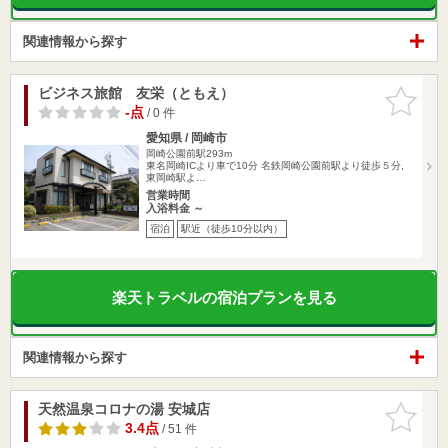
関連情報から探す
ビジネス旅館 友栄（ともえ）
お気に入
りに追加
-点
/ 0 件
愛知県 / 岡崎市
岡崎公園前駅293m
東名岡崎ICより車で10分 名鉄岡崎公園前駅より徒歩５分,
東岡崎駅よ…
営業時間
入浴料金 ～
宿泊
駅近（徒歩10分以内）
楽天トラベルの宿泊プランを見る
関連情報から探す
天然温泉コロナの湯 安城店
お気に入
りに追加
3.4点
/ 51 件