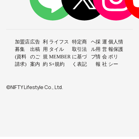
加盟店
広告
利
ライフス
特定商
ヘ
採
運
個人情
募集
出稿
用
タイル
取引法
ル
用
営
報保護
(資料
のご
規
MEMBER
に基づ
プ
情
会
ポリ
請求)
案内
約
S+規約
く表記
報
社
シー
©NIFTY Lifestyle Co., Ltd.