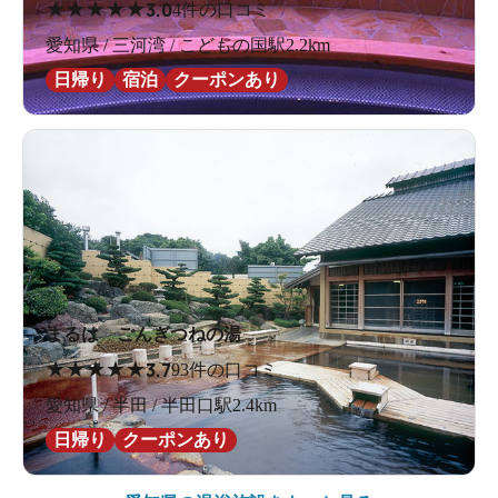
★
★
★
★
★
3.0
4件の口コミ
愛知県 / 三河湾 / こどもの国駅2.2km
日帰り
宿泊
クーポンあり
まるは ごんぎつねの湯
★
★
★
★
★
3.7
93件の口コミ
愛知県 / 半田 / 半田口駅2.4km
日帰り
クーポンあり