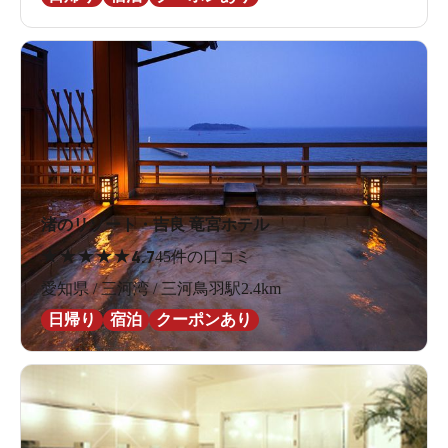
渚のリゾート・吉良 竜宮ホテル
★
★
★
★
★
4.7
45件の口コミ
愛知県 / 三河湾 / 三河鳥羽駅2.4km
日帰り
宿泊
クーポンあり