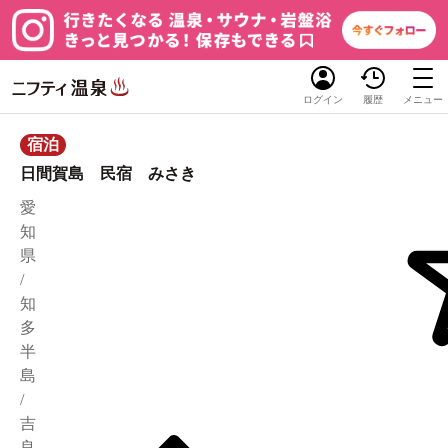
ログイン
履歴
メニュー
宿泊
日間賀島 民宿 みさき
愛
知
県
/
知
多
半
島
/
吉
良