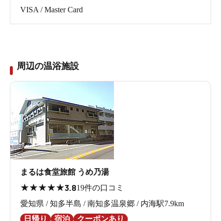
VISA / Master Card
周辺の温浴施設
まるは食堂旅館 うめ乃湯
★
★
★
★
★
3.8
19件の口コミ
愛知県 / 知多半島 / 南知多温泉郷 / 内海駅7.9km
日帰り
宿泊
クーポンあり