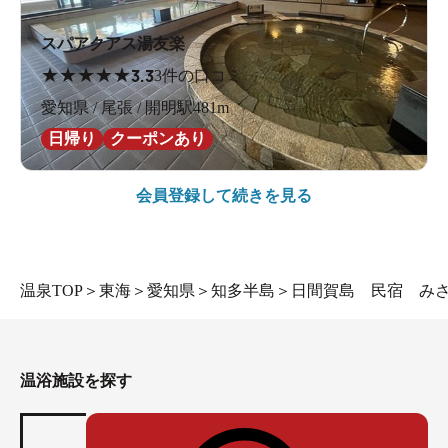
スパアクアス湯友楽
★
★
★
★
★
3.3
3件の口コミ
愛知県 / 尾張 / 開明駅481m
日帰り
クーポンあり
会員登録して続きを見る
温泉TOP
＞
東海
＞
愛知県
＞
知多半島
＞
日間賀島 民宿 み
温浴施設を探す