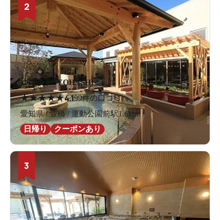
2
ゆのゆ TOYOHASHI
★
★
★
★
★
4.1
99件の口コミ
愛知県 / 豊橋 / 運動公園前駅1.6km
日帰り
クーポンあり
3