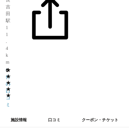
吉
田
駅
1
1
.
4
k
m
★
0
0
★
件
★
の
★
口
★
コ
ミ
施設情報
口コミ
クーポン・チケット