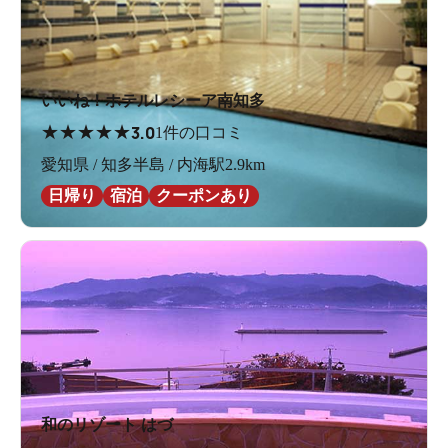
いいね！ホテルレシーア南知多
★
★
★
★
★
3.0
1件の口コミ
愛知県 / 知多半島 / 内海駅2.9km
日帰り
宿泊
クーポンあり
和のリゾート はづ