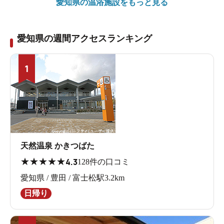
愛知県の
温浴施設をもっと見る
愛知県の週間アクセスランキング
1
天然温泉 かきつばた
★
★
★
★
★
4.3
128件の口コミ
愛知県 / 豊田 / 富士松駅3.2km
日帰り