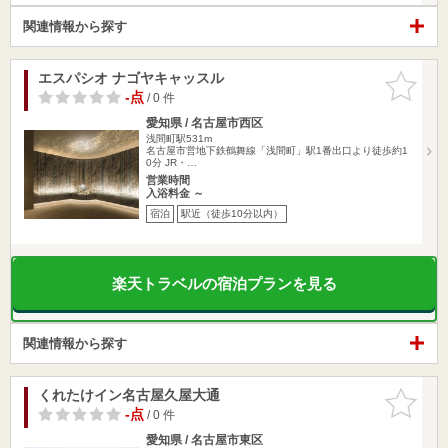
関連情報から探す
エスパシオ ナゴヤキャッスル
お気に入
りに追加
-点
/ 0 件
愛知県 / 名古屋市西区
浅間町駅531m
名古屋市営地下鉄鶴舞線「浅間町」駅1番出口より徒歩約1
0分 JR・…
営業時間
入浴料金 ～
宿泊
駅近（徒歩10分以内）
楽天トラベルの宿泊プランを見る
関連情報から探す
くれたけイン名古屋久屋大通
お気に入
りに追加
-点
/ 0 件
愛知県 / 名古屋市東区