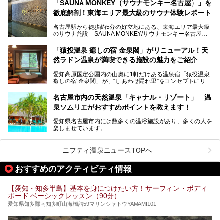
「SAUNA MONKEY（サウナモンキー名古屋）」を
そのため、「日々の仕事の疲れを心身ともにリセットした
今回は、全面リニューアルして新しくなった「スパアクアス
徹底解剖！東海エリア最大級のサウナ体験レポート
い」「休日に時間を忘れて1日中ダラダラ過ごしたい」「コ
湯友楽」に一足早くお邪魔して取材してきました！
スパ良く非日常の極上体験を味わいたい」人向けの施設が多
名古屋駅から徒歩約5分の好立地にある、東海エリア最大級
くある点が魅力です！
のサウナ施設「SAUNA MONKEY/サウナモンキー名古屋」
をご存じですか？
今回は、名古屋市でおすすめのスーパー銭湯を紹介します。
「名古屋駅周辺ってサウナが少ないよね」という声をよく耳
お好みの温泉施設を見つけて楽しんでくださいね。
「猿投温泉 癒しの宿 金泉閣」がリニューアル！天
にするだけあり、アクセスの良さにも胸が高鳴ります。
然ラドン温泉が満喫できる施設の魅力をご紹介
今回は普段は男性専用となっているパブリックサウナが、女
性専用で公開される『レディースデー』が開催されたので、
愛知高原国定公園内の山奥に1軒だけある温泉宿「猿投温泉
さっそく取材してきました！
癒しの宿 金泉閣」が、“しあわせ隠れ里”をコンセプトにリニ
ューアルオープンします。
名古屋市内の天然温泉「キャナル・リゾート」 温
天然ラドン温泉が堪能できるお風呂や、新設・改装された客
泉ソムリエがおすすめポイントを教えます！
室、地元の食材と温泉水で作られたお料理……。
新しくなった「猿投温泉 癒しの宿 金泉閣」の魅力を丸ごと
愛知県名古屋市内には数多くの温浴施設があり、多くの人を
ご紹介します。
楽しませています。
その中でも今回は「キャナル・リゾート」について、温泉ソ
ムリエの目線で紹介していきます！
ニフティ温泉ニュースTOPへ
名古屋市内にはスーパー銭湯や日帰り温泉が多く、「どこに
行こうかな？」と悩んでしまう方も多いと思います。
おすすめのアクティビティ情報
ぜひこの記事を参考にして「キャナル・リゾート」に出かけ
てみるのはいかがでしょうか？
【愛知・知多半島】基本を身につけたい方！サーフィン・ボディ
ボード ベーシックレッスン（90分）
愛知県知多郡南知多町山海橋詰59マリンシャトウYAMAMI101