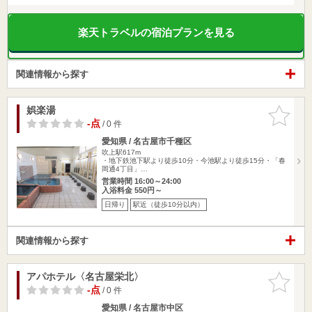
楽天トラベルの宿泊プランを見る
関連情報から探す
娯楽湯
お気に入
りに追加
-点
/ 0 件
愛知県 / 名古屋市千種区
吹上駅617m
・地下鉄池下駅より徒歩10分・今池駅より徒歩15分・「春
岡通4丁目」…
営業時間 16:00～24:00
入浴料金 550円～
日帰り
駅近（徒歩10分以内）
関連情報から探す
アパホテル〈名古屋栄北〉
お気に入
りに追加
-点
/ 0 件
愛知県 / 名古屋市中区