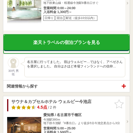
地下鉄東山線・桜通線今池駅8番出口すぐ
営業時間 0:00～24:00
入浴料金 1,300円～
日帰り
宿泊
駅近（徒歩10分以内）
楽天トラベルの宿泊プランを見る
名古屋に行ってました。 宿はウェルビー…ではなく、アペゼさん
を選択しました。 自分はさほど本場フィンランドへの信仰…
30代 男
性
関連情報から探す
サウナ＆カプセルホテル ウェルビー今池店
お気に入
りに追加
4.5点
/ 2 件
愛知県 / 名古屋市千種区
今池駅380m
地下鉄今池駅『8番出口』より徒歩5分今池交差点から3分
営業時間 5:00～25:00
入浴料金 1,500円～