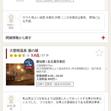
サウナ:程よい温度 水風呂:19度 ここの水風呂は最高。 聖地にな
る予感。
50代～
男性
関連情報から探す
大曽根温泉 湯の城
お気に入
りに追加
3.8点
/ 37 件
愛知県 / 名古屋市東区
大曽根駅375m
JR大曽根駅南口より徒歩約5分 JR大曽根駅北口・地下鉄名
城線大曽…
営業時間 6:00～25:00
入浴料金 800円～
日帰り
駅近（徒歩10分以内）
私は実はココを知るまでは銭湯に入ってゆっくりする事が出来な
い人でした。 ココを知り、仕事上介護福祉士である医療従事者…
40代 男
性