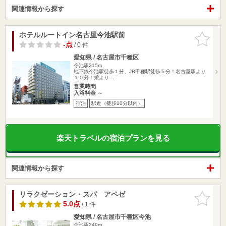
関連情報から探す
ホテルルートイン名古屋今池駅前
お気に入
りに追加
-点
/ 0 件
愛知県 / 名古屋市千種区
今池駅215m
地下鉄今池駅徒歩１分、JR千種駅徒歩５分！名古屋駅より
１０分！栄より…
営業時間
入浴料金 ～
宿泊
駅近（徒歩10分以内）
楽天トラベルの宿泊プランを見る
関連情報から探す
リラクゼーション・スパ アペゼ
お気に入
りに追加
5.0点
/ 1 件
愛知県 / 名古屋市千種区今池
今池駅249m