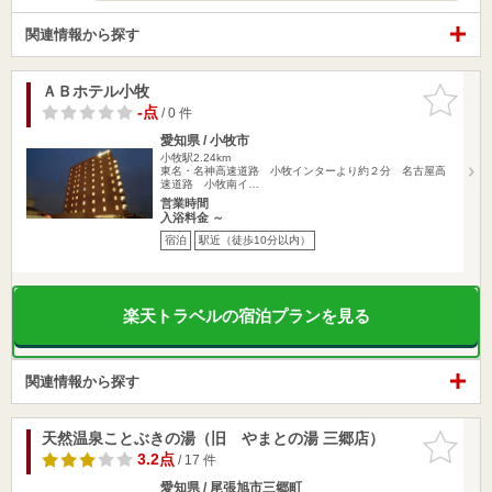
関連情報から探す
ＡＢホテル小牧
お気に入
りに追加
-点
/ 0 件
愛知県 / 小牧市
小牧駅2.24km
東名・名神高速道路 小牧インターより約２分 名古屋高
速道路 小牧南イ…
営業時間
入浴料金 ～
宿泊
駅近（徒歩10分以内）
楽天トラベルの宿泊プランを見る
関連情報から探す
天然温泉ことぶきの湯（旧 やまとの湯 三郷店）
お気に入
りに追加
3.2点
/ 17 件
愛知県 / 尾張旭市三郷町