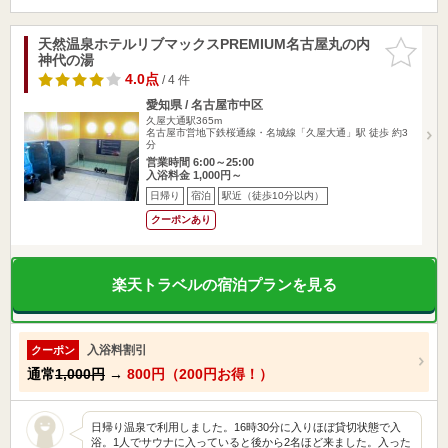
天然温泉ホテルリブマックスPREMIUM名古屋丸の内
お気に入
神代の湯
りに追加
4.0点
/ 4 件
愛知県 / 名古屋市中区
久屋大通駅365m
名古屋市営地下鉄桜通線・名城線「久屋大通」駅 徒歩 約3
分
営業時間 6:00～25:00
入浴料金 1,000円～
日帰り
宿泊
駅近（徒歩10分以内）
クーポンあり
楽天トラベルの宿泊プランを見る
入浴料割引
クーポン
通常
1,000円
→
800円（200円お得！）
日帰り温泉で利用しました。16時30分に入りほぼ貸切状態で入
浴。1人でサウナに入っていると後から2名ほど来ました。入った