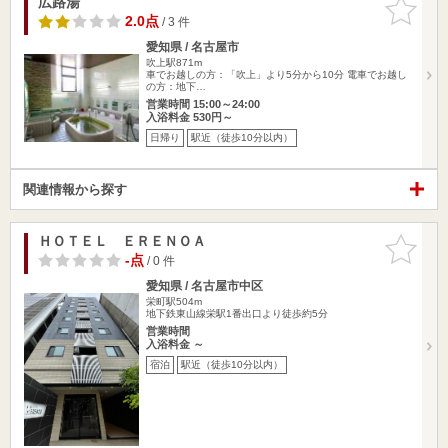
広路湯
お気に入
りに追加
2.0点
/ 3 件
愛知県 / 名古屋市
吹上駅871m
車でお越しの方：「吹上」より5分から10分 電車でお越し
の方：地下…
営業時間 15:00～24:00
入浴料金 530円～
日帰り
駅近（徒歩10分以内）
関連情報から探す
ＨＯＴＥＬ ＥＲＥＮＯＡ
お気に入
りに追加
-点
/ 0 件
愛知県 / 名古屋市中区
栄町駅504m
地下鉄東山線栄駅1番出口より徒歩約5分
営業時間
入浴料金 ～
宿泊
駅近（徒歩10分以内）