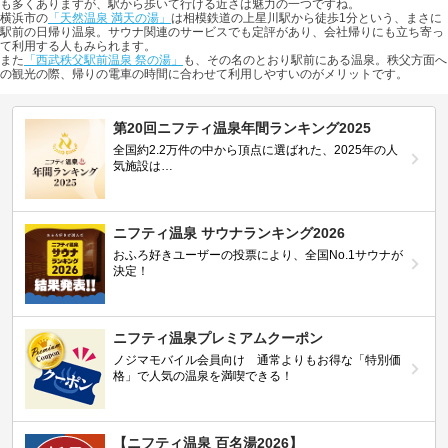
も多くありますが、駅から歩いて行ける近さは魅力の一つですね。
横浜市の
「天然温泉 満天の湯」
は相模鉄道の上星川駅から徒歩1分という、まさに
駅前の日帰り温泉。サウナ関連のサービスでも定評があり、会社帰りにも立ち寄っ
て利用する人もみられます。
また
「西武秩父駅前温泉 祭の湯」
も、その名のとおり駅前にある温泉。秩父方面へ
の観光の際、帰りの電車の時間に合わせて利用しやすいのがメリットです。
第20回ニフティ温泉年間ランキング2025
全国約2.2万件の中から頂点に選ばれた、2025年の人
気施設は…
ニフティ温泉 サウナランキング2026
おふろ好きユーザーの投票により、全国No.1サウナが
決定！
ニフティ温泉プレミアムクーポン
ノジマモバイル会員向け 通常よりもお得な「特別価
格」で人気の温泉を満喫できる！
【ニフティ温泉 百名湯2026】