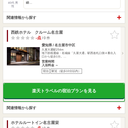
瞬…
40代 男
性
関連情報から探す
西鉄ホテル クルーム名古屋
お気に入
りに追加
-点
/ 0 件
愛知県 / 名古屋市中区
久屋大通駅254m
地下鉄桜通線・名城線「久屋大通」駅西改札口側４番出入
口から徒歩1分。…
営業時間
入浴料金 ～
宿泊
駅近（徒歩10分以内）
楽天トラベルの宿泊プランを見る
関連情報から探す
ホテルルートイン名古屋栄
お気に入
りに追加