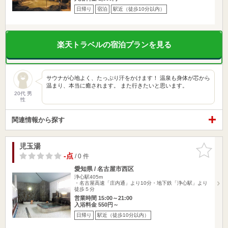
日帰り
宿泊
駅近（徒歩10分以内）
楽天トラベルの宿泊プランを見る
サウナが心地よく、たっぷり汗をかけます！ 温泉も身体が芯から
温まり、本当に癒されます。 また行きたいと思います。
20代 男
性
関連情報から探す
児玉湯
お気に入
りに追加
-点
/ 0 件
愛知県 / 名古屋市西区
浄心駅405m
・名古屋高速「庄内通」より10分・地下鉄「浄心駅」より
徒歩５分
営業時間 15:00～21:00
入浴料金 550円～
日帰り
駅近（徒歩10分以内）