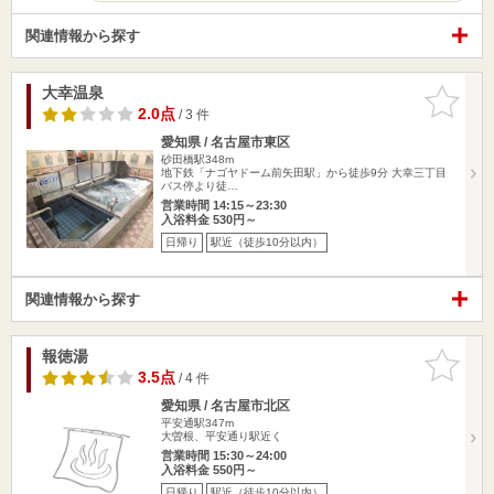
関連情報から探す
大幸温泉
お気に入
りに追加
2.0点
/ 3 件
愛知県 / 名古屋市東区
砂田橋駅348m
地下鉄「ナゴヤドーム前矢田駅」から徒歩9分 大幸三丁目
バス停より徒…
営業時間 14:15～23:30
入浴料金 530円～
日帰り
駅近（徒歩10分以内）
関連情報から探す
報徳湯
お気に入
りに追加
3.5点
/ 4 件
愛知県 / 名古屋市北区
平安通駅347m
大曽根、平安通り駅近く
営業時間 15:30～24:00
入浴料金 550円～
日帰り
駅近（徒歩10分以内）