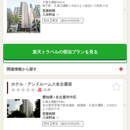
久屋大通駅341m
地下鉄 久屋大通駅１A出口より徒歩にて約約４分
営業時間
入浴料金 ～
宿泊
駅近（徒歩10分以内）
楽天トラベルの宿泊プランを見る
関連情報から探す
ホテル・アンドルームス名古屋栄
お気に入
りに追加
-点
/ 0 件
愛知県 / 名古屋市中区
久屋大通駅378m
名古屋市営地下鉄名城線・桜通線「久屋大通駅」２A出口
より徒歩５分
営業時間
入浴料金 ～
宿泊
駅近（徒歩10分以内）