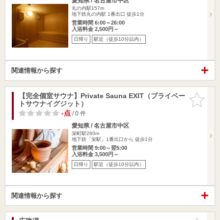
愛知県 / 名古屋市中区
丸の内駅157m
地下鉄丸の内駅 1番出口 徒歩1分
営業時間 6:00～26:00
入浴料金 2,500円～
日帰り
駅近（徒歩10分以内）
関連情報から探す
【完全個室サウナ】Private Sauna EXIT（プライベー
お気に入
トサウナイグジット）
りに追加
-点
/ 0 件
愛知県 / 名古屋市中区
栄町駅260m
地下鉄「栄駅」1番出口から 徒歩1分
営業時間 9:00～翌5:00
入浴料金 3,500円～
日帰り
駅近（徒歩10分以内）
関連情報から探す