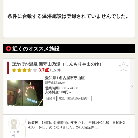
条件に合致する温浴施設は登録されていませんでした。
近くのオススメ施設
ぽかぽか温泉 新守山乃湯（しんもりやまのゆ）
お気に入
りに追加
3.7点
/ 15 件
愛知県 / 名古屋市守山区
新守山駅402m
営業時間 6:00～24:00
入浴料金 500円～
日帰り
駅近（徒歩10分以内）
改装後、1回目の営業時間の変更です。 平日14~24:30 日曜8~2
4:30 休日、火になりました。24:30完全閉…
30代 男
性