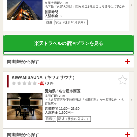
久屋大通駅238m
地下鉄「久屋大通駅」西改札口2番出口より徒歩にて約2分
営業時間
入浴料金 ～
宿泊
駅近（徒歩10分以内）
楽天トラベルの宿泊プランを見る
関連情報から探す
KIWAMISAUNA（キワミサウナ）
お気に入
りに追加
-点
/ 0 件
愛知県 / 名古屋市西区
浅間町駅170m
・名古屋市営地下鉄鶴舞線『浅間町駅』から徒歩1分 ・名
古屋駅か…
営業時間 11:30～23:30
入浴料金 1,600円～
日帰り
駅近（徒歩10分以内）
関連情報から探す