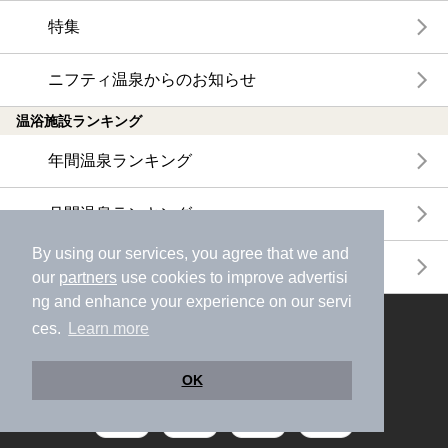
特集
ニフティ温泉からのお知らせ
温浴施設ランキング
年間温泉ランキング
月間温泉ランキング
By using our services, you agree that we and
サウナランキング
our
partners
use cookies to improve advertisi
ng and enhance your experience on our servi
ces.
Learn more
ニフティ温泉公式アカウントをフォローして
おトク情報やクーポン情報を受け取ろう
OK