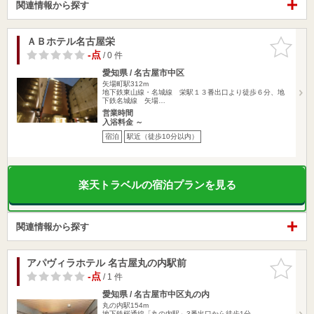
関連情報から探す
ＡＢホテル名古屋栄
お気に入
りに追加
-点
/ 0 件
愛知県 / 名古屋市中区
矢場町駅312m
地下鉄東山線・名城線 栄駅１３番出口より徒歩６分、地
下鉄名城線 矢場…
営業時間
入浴料金 ～
宿泊
駅近（徒歩10分以内）
楽天トラベルの宿泊プランを見る
関連情報から探す
アパヴィラホテル 名古屋丸の内駅前
お気に入
りに追加
-点
/ 1 件
愛知県 / 名古屋市中区丸の内
丸の内駅154m
地下鉄桜通線「丸の内駅」3番出口から徒歩1分