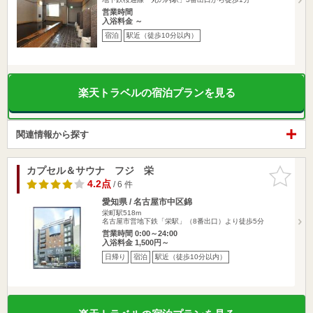
営業時間
入浴料金 ～
宿泊
駅近（徒歩10分以内）
楽天トラベルの宿泊プランを見る
関連情報から探す
カプセル＆サウナ フジ 栄
お気に入
りに追加
4.2点
/ 6 件
愛知県 / 名古屋市中区錦
栄町駅518m
名古屋市営地下鉄「栄駅」（8番出口）より徒歩5分
営業時間 0:00～24:00
入浴料金 1,500円～
日帰り
宿泊
駅近（徒歩10分以内）