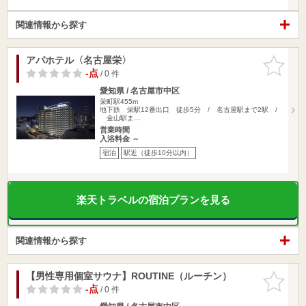
関連情報から探す
アパホテル〈名古屋栄〉
お気に入
りに追加
-点
/ 0 件
愛知県 / 名古屋市中区
栄町駅455m
地下鉄 栄駅12番出口 徒歩5分 / 名古屋駅まで2駅 /
金山駅ま…
営業時間
入浴料金 ～
宿泊
駅近（徒歩10分以内）
楽天トラベルの宿泊プランを見る
関連情報から探す
【男性専用個室サウナ】ROUTINE（ルーチン）
お気に入
りに追加
-点
/ 0 件