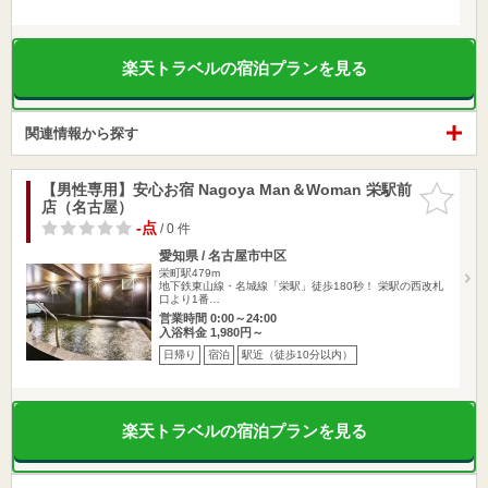
楽天トラベルの宿泊プランを見る
関連情報から探す
【男性専用】安心お宿 Nagoya Man＆Woman 栄駅前
お気に入
店（名古屋）
りに追加
-点
/ 0 件
愛知県 / 名古屋市中区
栄町駅479m
地下鉄東山線・名城線「栄駅」徒歩180秒！ 栄駅の西改札
口より1番…
営業時間 0:00～24:00
入浴料金 1,980円～
日帰り
宿泊
駅近（徒歩10分以内）
楽天トラベルの宿泊プランを見る