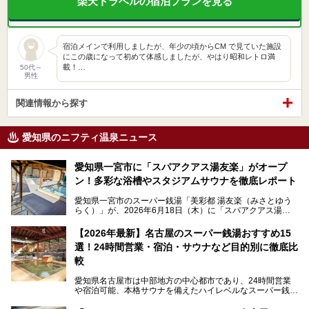
楽天トラベルの宿泊プランを見る
宿泊メインで利用しましたが、年少の頃からCM で見ていた施設
にこの歳になって初めて体感しましたが、やはり昭和レトロ満
載！…
50代～
男性
関連情報から探す
愛知県のニフティ温泉ニュース
愛知県一宮市に「スパアクアス湯友楽」がオープ
ン！多彩な浴槽やスタジアムサウナを徹底レポート
愛知県一宮市のスーパー銭湯「美彩都 湯友楽（みさとゆう
らく）」が、2026年6月18日（木）に「スパアクアス湯友
楽」としてリニューアルオープン！
【2026年最新】名古屋のスーパー銭湯おすすめ15
この地で30年にわたり愛され続けてきた施設だからこそ、
選！24時間営業・宿泊・サウナなど目的別に徹底比
地元住民をはじめオープンを待ちわびている人も多いのでは
ないでしょうか。
較
老朽化した設備の補修を機に、2年前からじっくり構想を練
ってきたというだけあって、館内の充実度は想像以上。
愛知県名古屋市は中部地方の中心都市であり、24時間営業
以前の4倍に拡張したという露天エリアや10の浴槽、40人収
や宿泊可能、本格サウナを備えたハイレベルなスーパー銭湯
容の巨大なスタジアムサウナに、岩盤浴やリラクゼーション
が密集する激戦区です。
までまるごと楽しめる施設に生まれ変わりました。