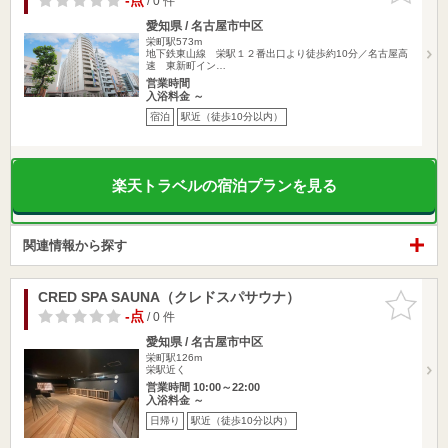
-点
/ 0 件
愛知県 / 名古屋市中区
栄町駅573m
地下鉄東山線 栄駅１２番出口より徒歩約10分／名古屋高
速 東新町イン…
営業時間
入浴料金 ～
宿泊
駅近（徒歩10分以内）
楽天トラベルの宿泊プランを見る
関連情報から探す
CRED SPA SAUNA（クレドスパサウナ）
お気に入
りに追加
-点
/ 0 件
愛知県 / 名古屋市中区
栄町駅126m
栄駅近く
営業時間 10:00～22:00
入浴料金 ～
日帰り
駅近（徒歩10分以内）