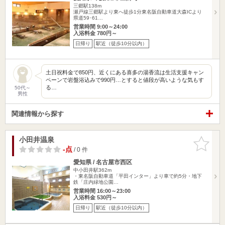
三郷駅138m
瀬戸線三郷駅より東へ徒歩1分東名阪自動車道大森ICより
県道59･61…
営業時間 9:00～24:00
入浴料金 780円～
日帰り
駅近（徒歩10分以内）
土日祝料金で850円、近くにある喜多の湯香流は生活支援キャン
ペーンで岩盤浴込みで990円…とすると値段が高いような気もす
る…
50代～
男性
関連情報から探す
小田井温泉
お気に入
りに追加
-点
/ 0 件
愛知県 / 名古屋市西区
中小田井駅362m
・東名阪自動車道「平田インター」より車で約5分・地下
鉄「庄内緑地公園…
営業時間 16:00～23:00
入浴料金 530円～
日帰り
駅近（徒歩10分以内）