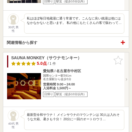
日帰り
駅近（徒歩10分以内）
私はほぼ毎日地蔵湯に通う常連です。こんなに良い銭湯は他には
なかなかないと思います。 私の他にもたくさんの客で賑わって…
30代 男
性
関連情報から探す
SAUNA MONKEY（サウナモンキー）
お気に入
りに追加
5.0点
/ 1 件
愛知県 / 名古屋市中村区
国際センター駅591m
名古屋駅から徒歩5分
営業時間 9:00～24:00
入浴料金 1,500円～
日帰り
駅近（徒歩10分以内）
最新型令和サウナ！ メインサウナのマウンテンは 30人は入れそ
うな大箱、暑さも十分！ 20分に一回のオートロウリ…
40代 男
性