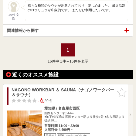
様々な種類のサウナが用意されており、楽しめました。 最近話題
のロウリュウが印象的です。 またぜひ利用したいです。
20代 女
性
関連情報から探す
1
16
件中 1件～16件を表示
近くのオススメ施設
NAGONO WORKBAR ＆ SAUNA（ナゴノワークバー
お気に入
＆サウナ）
りに追加
-点
/ 0 件
愛知県 / 名古屋市西区
国際センター駅544m
●地下鉄桜通線 国際センター駅より徒歩8分 ●名古屋駅より
徒歩10…
営業時間 11:00～22:00
入浴料金 4,400円～
日帰り
駅近（徒歩10分以内）