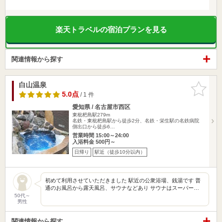
楽天トラベルの宿泊プランを見る
関連情報から探す
白山温泉
お気に入
りに追加
5.0点
/ 1 件
愛知県 / 名古屋市西区
東枇杷島駅279m
名鉄・東枇杷島駅から徒歩2分、名鉄・栄生駅の名鉄病院
側出口から徒歩6…
営業時間 15:00～24:00
入浴料金 500円～
日帰り
駅近（徒歩10分以内）
初めて利用させていただきました 駅近の公衆浴場、銭湯です 普
通のお風呂から露天風呂、サウナなどあり サウナはスーパー…
50代～
男性
関連情報から探す