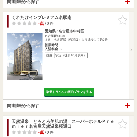
関連情報から探す
くれたけインプレミアム名駅南
お気に入
りに追加
-点
/ 0 件
愛知県 / 名古屋市中村区
名古屋駅649m
ＪＲ 名古屋駅（桜通口）より徒歩にて約9分
営業時間
入浴料金 ～
宿泊
駅近（徒歩10分以内）
楽天トラベルの宿泊プランを見る
関連情報から探す
天然温泉 とろとろ美肌の湯 スーパーホテルＰｒｅ
お気に入
ｍｉｅｒ名古屋天然温泉桜通口
りに追加
-点
/ 0 件