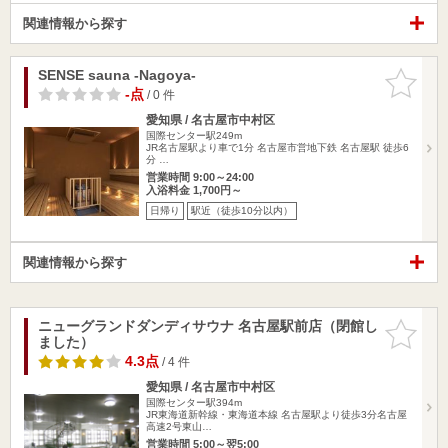
関連情報から探す
SENSE sauna -Nagoya-
お気に入
りに追加
-点
/ 0 件
愛知県 / 名古屋市中村区
国際センター駅249m
JR名古屋駅より車で1分 名古屋市営地下鉄 名古屋駅 徒歩6
分 …
営業時間 9:00～24:00
入浴料金 1,700円～
日帰り
駅近（徒歩10分以内）
関連情報から探す
ニューグランドダンディサウナ 名古屋駅前店（閉館し
お気に入
ました）
りに追加
4.3点
/ 4 件
愛知県 / 名古屋市中村区
国際センター駅394m
JR東海道新幹線・東海道本線 名古屋駅より徒歩3分名古屋
高速2号東山…
営業時間 5:00～翌5:00