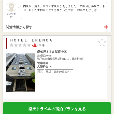
内風呂、露天、サウナ水風呂がありました。 内風呂は温泉で、ト
ロトロした手触りでとても良かったです。 お風呂あがりは…
30代 女
性
関連情報から探す
ＨＯＴＥＬ ＥＲＥＮＯＡ
お気に入
りに追加
-点
/ 0 件
愛知県 / 名古屋市中区
栄町駅504m
地下鉄東山線栄駅1番出口より徒歩約5分
営業時間
入浴料金 ～
宿泊
駅近（徒歩10分以内）
楽天トラベルの宿泊プランを見る