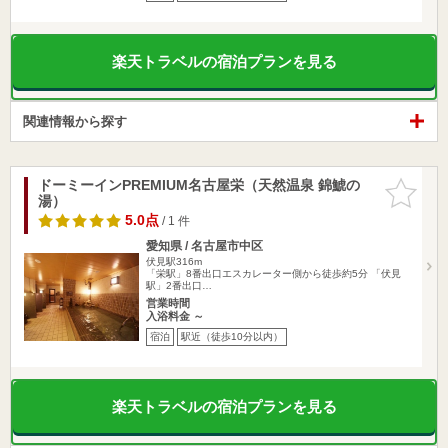
楽天トラベルの宿泊プランを見る
関連情報から探す
ドーミーインPREMIUM名古屋栄（天然温泉 錦鯱の
お気に入
湯）
りに追加
5.0点
/ 1 件
愛知県 / 名古屋市中区
伏見駅316m
「栄駅」8番出口エスカレーター側から徒歩約5分 「伏見
駅」2番出口…
営業時間
入浴料金 ～
宿泊
駅近（徒歩10分以内）
楽天トラベルの宿泊プランを見る