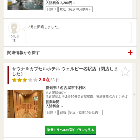
入浴料金 2,200円～
日帰り
駅近（徒歩10分以内）
3月に閉店しました。
40代 男
性
関連情報から探す
サウナ＆カプセルホテル ウェルビー名駅店（閉店しま
お気に入
した）
りに追加
3.0点
/ 3 件
愛知県 / 名古屋市中村区
名古屋駅467m
名古屋駅より徒歩10分名古屋駅南、笹島交差点のすぐそば
営業時間
入浴料金 ～
日帰り
宿泊
駅近（徒歩10分以内）
楽天トラベルの宿泊プランを見る