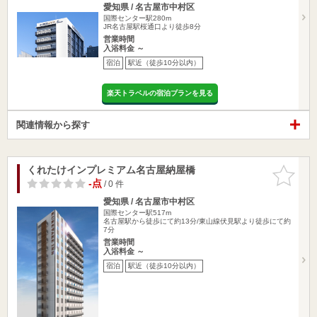
愛知県 / 名古屋市中村区
国際センター駅280m
JR名古屋駅桜通口より徒歩8分
営業時間
入浴料金 ～
宿泊
駅近（徒歩10分以内）
楽天トラベルの宿泊プランを見る
関連情報から探す
くれたけインプレミアム名古屋納屋橋
お気に入
りに追加
-点
/ 0 件
愛知県 / 名古屋市中村区
国際センター駅517m
名古屋駅から徒歩にて約13分/東山線伏見駅より徒歩にて約
7分
営業時間
入浴料金 ～
宿泊
駅近（徒歩10分以内）