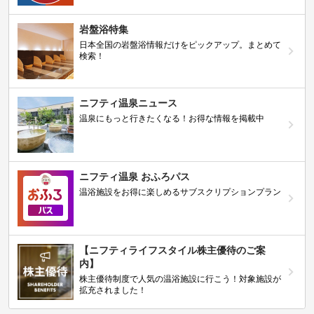
岩盤浴特集
日本全国の岩盤浴情報だけをピックアップ。まとめて
検索！
ニフティ温泉ニュース
温泉にもっと行きたくなる！お得な情報を掲載中
ニフティ温泉 おふろパス
温浴施設をお得に楽しめるサブスクリプションプラン
【ニフティライフスタイル株主優待のご案
内】
株主優待制度で人気の温浴施設に行こう！対象施設が
拡充されました！