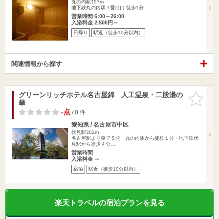
丸の内駅157m
地下鉄丸の内駅 1番出口 徒歩1分
営業時間 6:00～26:00
入浴料金 2,500円～
日帰り
駅近（徒歩10分以内）
関連情報から探す
グリーンリッチホテル名古屋錦 人工温泉・二股湯の
お気に入
華
りに追加
-点
/ 0 件
愛知県 / 名古屋市中区
伏見駅302m
名古屋駅より車で５分 丸の内駅から徒歩１分・地下鉄伏
見駅から徒歩４分…
営業時間
入浴料金 ～
宿泊
駅近（徒歩10分以内）
楽天トラベルの宿泊プランを見る