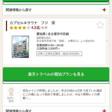
関連情報から探す
カプセル＆サウナ フジ 栄
お気に入
りに追加
4.2点
/ 6 件
愛知県 / 名古屋市中区錦
栄町駅518m
名古屋市営地下鉄「栄駅」（8番出口）より徒歩5分
営業時間 0:00～24:00
入浴料金 1,500円～
日帰り
宿泊
駅近（徒歩10分以内）
楽天トラベルの宿泊プランを見る
宿泊メインで利用しましたが、年少の頃からCM で見ていた施設
にこの歳になって初めて体感しましたが、やはり昭和レトロ満
載！…
50代～
男性
関連情報から探す