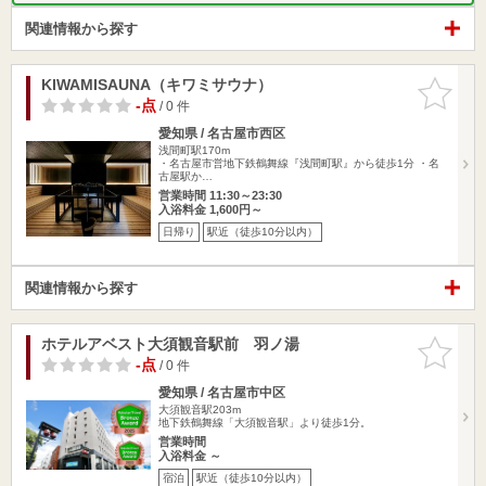
関連情報から探す
KIWAMISAUNA（キワミサウナ）
お気に入
りに追加
-点
/ 0 件
愛知県 / 名古屋市西区
浅間町駅170m
・名古屋市営地下鉄鶴舞線『浅間町駅』から徒歩1分 ・名
古屋駅か…
営業時間 11:30～23:30
入浴料金 1,600円～
日帰り
駅近（徒歩10分以内）
関連情報から探す
ホテルアベスト大須観音駅前 羽ノ湯
お気に入
りに追加
-点
/ 0 件
愛知県 / 名古屋市中区
大須観音駅203m
地下鉄鶴舞線「大須観音駅」より徒歩1分。
営業時間
入浴料金 ～
宿泊
駅近（徒歩10分以内）