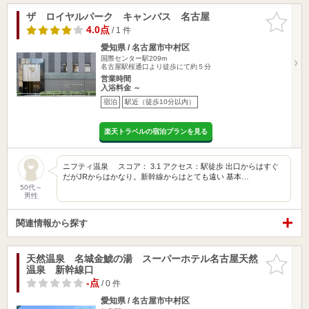
ザ ロイヤルパーク キャンバス 名古屋
お気に入
りに追加
4.0点
/ 1 件
愛知県 / 名古屋市中村区
国際センター駅209m
名古屋駅桜通口より徒歩にて約５分
営業時間
入浴料金 ～
宿泊
駅近（徒歩10分以内）
楽天トラベルの宿泊プランを見る
ニフティ温泉 スコア： 3.1 アクセス：駅徒歩 出口からはすぐ
だがJRからはかなり。新幹線からはとても遠い 基本…
50代～
男性
関連情報から探す
天然温泉 名城金鯱の湯 スーパーホテル名古屋天然
お気に入
温泉 新幹線口
りに追加
-点
/ 0 件
愛知県 / 名古屋市中村区