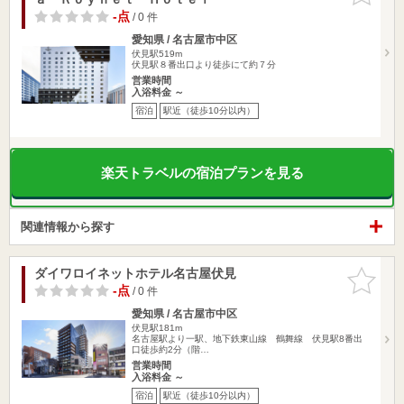
-点
/ 0 件
愛知県 / 名古屋市中区
伏見駅519m
伏見駅８番出口より徒歩にて約７分
営業時間
入浴料金 ～
宿泊
駅近（徒歩10分以内）
楽天トラベルの宿泊プランを見る
関連情報から探す
ダイワロイネットホテル名古屋伏見
お気に入
りに追加
-点
/ 0 件
愛知県 / 名古屋市中区
伏見駅181m
名古屋駅より一駅、地下鉄東山線 鶴舞線 伏見駅8番出
口徒歩約2分（階…
営業時間
入浴料金 ～
宿泊
駅近（徒歩10分以内）