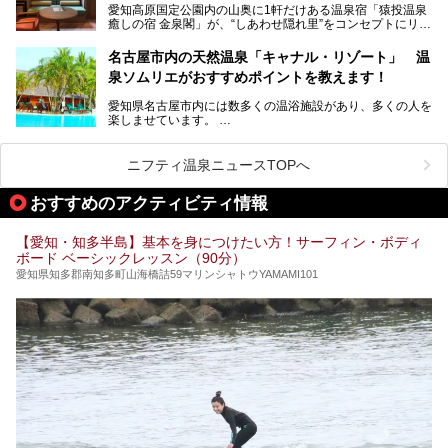
愛知高原国定公園内の山奥に1軒だけある温泉宿「猿投温泉
さっそく取材してきました！
癒しの宿 金泉閣」が、“しあわせ隠れ里”をコンセプトにリニ
ューアルオープンします。
名古屋市内の天然温泉「キャナル・リゾート」 温
天然ラドン温泉が堪能できるお風呂や、新設・改装された客
泉ソムリエがおすすめポイントを教えます！
室、地元の食材と温泉水で作られたお料理……。
新しくなった「猿投温泉 癒しの宿 金泉閣」の魅力を丸ごと
愛知県名古屋市内には数多くの温浴施設があり、多くの人を
ご紹介します。
楽しませています。
その中でも今回は「キャナル・リゾート」について、温泉ソ
ムリエの目線で紹介していきます！
ニフティ温泉ニュースTOPへ
名古屋市内にはスーパー銭湯や日帰り温泉が多く、「どこに
行こうかな？」と悩んでしまう方も多いと思います。
おすすめのアクティビティ情報
ぜひこの記事を参考にして「キャナル・リゾート」に出かけ
てみるのはいかがでしょうか？
【愛知・知多半島】基本を身につけたい方！サーフィン・ボディ
ボード ベーシックレッスン（90分）
愛知県知多郡南知多町山海橋詰59マリンシャトウYAMAMI101