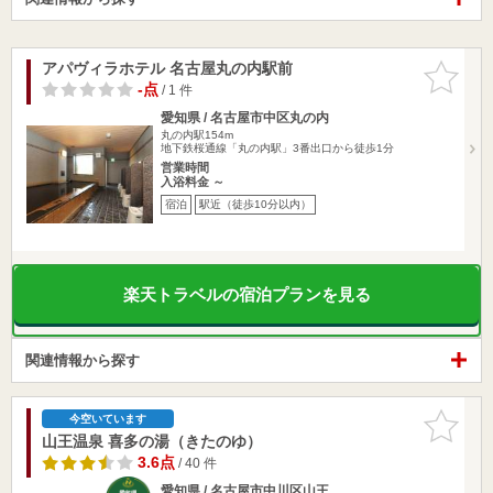
アパヴィラホテル 名古屋丸の内駅前
お気に入
りに追加
-点
/ 1 件
愛知県 / 名古屋市中区丸の内
丸の内駅154m
地下鉄桜通線「丸の内駅」3番出口から徒歩1分
営業時間
入浴料金 ～
宿泊
駅近（徒歩10分以内）
楽天トラベルの宿泊プランを見る
関連情報から探す
お気に入
今空いています
りに追加
山王温泉 喜多の湯（きたのゆ）
3.6点
/ 40 件
愛知県 / 名古屋市中川区山王