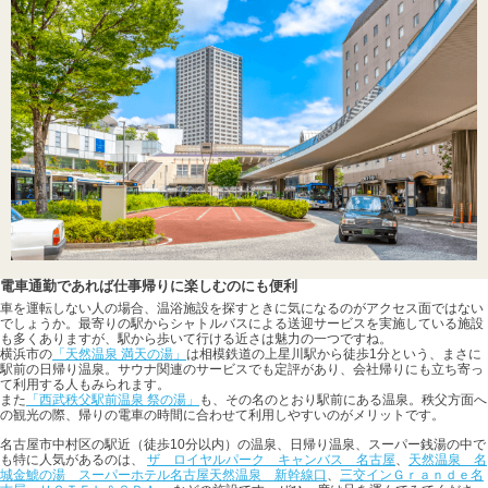
電車通勤であれば仕事帰りに楽しむのにも便利
車を運転しない人の場合、温浴施設を探すときに気になるのがアクセス面ではない
でしょうか。最寄りの駅からシャトルバスによる送迎サービスを実施している施設
も多くありますが、駅から歩いて行ける近さは魅力の一つですね。
横浜市の
「天然温泉 満天の湯」
は相模鉄道の上星川駅から徒歩1分という、まさに
駅前の日帰り温泉。サウナ関連のサービスでも定評があり、会社帰りにも立ち寄っ
て利用する人もみられます。
また
「西武秩父駅前温泉 祭の湯」
も、その名のとおり駅前にある温泉。秩父方面へ
の観光の際、帰りの電車の時間に合わせて利用しやすいのがメリットです。
名古屋市中村区の駅近（徒歩10分以内）の温泉、日帰り温泉、スーパー銭湯の中で
も特に人気があるのは、
ザ ロイヤルパーク キャンバス 名古屋
、
天然温泉 名
城金鯱の湯 スーパーホテル名古屋天然温泉 新幹線口
、
三交インＧｒａｎｄｅ名