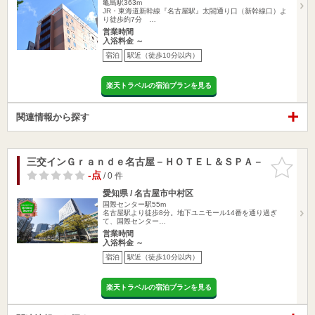
亀島駅363m
JR・東海道新幹線『名古屋駅』太閤通り口（新幹線口）よ
り徒歩約7分 …
営業時間
入浴料金 ～
宿泊
駅近（徒歩10分以内）
楽天トラベルの宿泊プランを見る
関連情報から探す
三交インＧｒａｎｄｅ名古屋－ＨＯＴＥＬ＆ＳＰＡ－
お気に入
りに追加
-点
/ 0 件
愛知県 / 名古屋市中村区
国際センター駅55m
名古屋駅より徒歩8分。地下ユニモール14番を通り過ぎ
て、国際センター…
営業時間
入浴料金 ～
宿泊
駅近（徒歩10分以内）
楽天トラベルの宿泊プランを見る