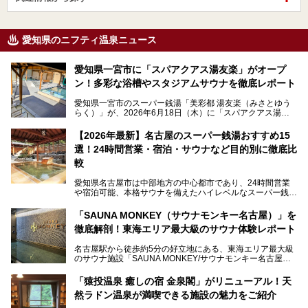
愛知県のニフティ温泉ニュース
愛知県一宮市に「スパアクアス湯友楽」がオープ
ン！多彩な浴槽やスタジアムサウナを徹底レポート
愛知県一宮市のスーパー銭湯「美彩都 湯友楽（みさとゆう
らく）」が、2026年6月18日（木）に「スパアクアス湯友
楽」としてリニューアルオープン！
【2026年最新】名古屋のスーパー銭湯おすすめ15
この地で30年にわたり愛され続けてきた施設だからこそ、
選！24時間営業・宿泊・サウナなど目的別に徹底比
地元住民をはじめオープンを待ちわびている人も多いのでは
ないでしょうか。
較
老朽化した設備の補修を機に、2年前からじっくり構想を練
ってきたというだけあって、館内の充実度は想像以上。
愛知県名古屋市は中部地方の中心都市であり、24時間営業
以前の4倍に拡張したという露天エリアや10の浴槽、40人収
や宿泊可能、本格サウナを備えたハイレベルなスーパー銭湯
容の巨大なスタジアムサウナに、岩盤浴やリラクゼーション
が密集する激戦区です。
までまるごと楽しめる施設に生まれ変わりました。
「SAUNA MONKEY（サウナモンキー名古屋）」を
そのため、「日々の仕事の疲れを心身ともにリセットした
今回は、全面リニューアルして新しくなった「スパアクアス
徹底解剖！東海エリア最大級のサウナ体験レポート
い」「休日に時間を忘れて1日中ダラダラ過ごしたい」「コ
湯友楽」に一足早くお邪魔して取材してきました！
スパ良く非日常の極上体験を味わいたい」人向けの施設が多
名古屋駅から徒歩約5分の好立地にある、東海エリア最大級
くある点が魅力です！
のサウナ施設「SAUNA MONKEY/サウナモンキー名古屋」
をご存じですか？
今回は、名古屋市でおすすめのスーパー銭湯を紹介します。
「名古屋駅周辺ってサウナが少ないよね」という声をよく耳
お好みの温泉施設を見つけて楽しんでくださいね。
「猿投温泉 癒しの宿 金泉閣」がリニューアル！天
にするだけあり、アクセスの良さにも胸が高鳴ります。
然ラドン温泉が満喫できる施設の魅力をご紹介
今回は普段は男性専用となっているパブリックサウナが、女
性専用で公開される『レディースデー』が開催されたので、