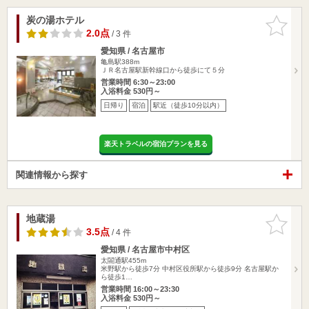
炭の湯ホテル
お気に入
りに追加
2.0点
/ 3 件
愛知県 / 名古屋市
亀島駅388m
ＪＲ名古屋駅新幹線口から徒歩にて５分
営業時間 6:30～23:00
入浴料金 530円～
日帰り
宿泊
駅近（徒歩10分以内）
楽天トラベルの宿泊プランを見る
関連情報から探す
地蔵湯
お気に入
りに追加
3.5点
/ 4 件
愛知県 / 名古屋市中村区
太閤通駅455m
米野駅から徒歩7分 中村区役所駅から徒歩9分 名古屋駅か
ら徒歩1…
営業時間 16:00～23:30
入浴料金 530円～