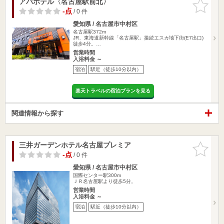
アパホテル〈名古屋駅前北〉
お気に入
りに追加
-点
/ 0 件
愛知県 / 名古屋市中村区
名古屋駅372m
JR、東海道新幹線「名古屋駅」接続エスカ地下街(E7出口)
徒歩4分。…
営業時間
入浴料金 ～
宿泊
駅近（徒歩10分以内）
楽天トラベルの宿泊プランを見る
関連情報から探す
三井ガーデンホテル名古屋プレミア
お気に入
りに追加
-点
/ 0 件
愛知県 / 名古屋市中村区
国際センター駅300m
ＪＲ名古屋駅より徒歩5分。
営業時間
入浴料金 ～
宿泊
駅近（徒歩10分以内）