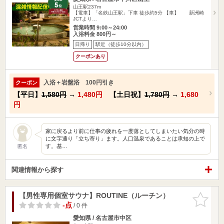
山王駅237m
【電車】「名鉄山王駅」下車 徒歩約5分 【車】 新洲崎
JCTより…
営業時間 9:00～24:00
入浴料金 800円～
日帰り
駅近（徒歩10分以内）
クーポンあり
入浴＋岩盤浴 100円引き
クーポン
【平日】
1,580円
→
1,480円
【土日祝】
1,780円
→
1,680
円
家に戻るより前に仕事の疲れを一度落としてしまいたい気分の時
に文字通り「立ち寄り」ます。人口温泉であることは承知の上で
す。基…
匿名
関連情報から探す
【男性専用個室サウナ】ROUTINE（ルーチン）
お気に入
りに追加
-点
/ 0 件
愛知県 / 名古屋市中区