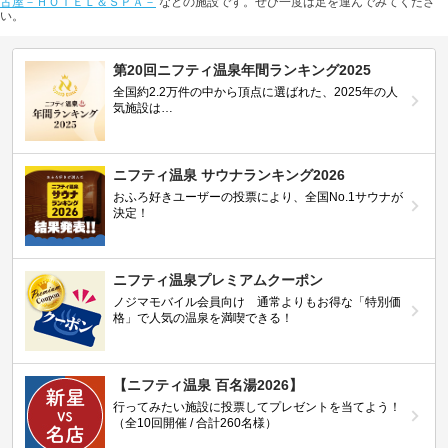
古屋－ＨＯＴＥＬ＆ＳＰＡ－
などの施設です。ぜひ一度は足を運んでみてくださ
い。
第20回ニフティ温泉年間ランキング2025
全国約2.2万件の中から頂点に選ばれた、2025年の人
気施設は…
ニフティ温泉 サウナランキング2026
おふろ好きユーザーの投票により、全国No.1サウナが
決定！
ニフティ温泉プレミアムクーポン
ノジマモバイル会員向け 通常よりもお得な「特別価
格」で人気の温泉を満喫できる！
【ニフティ温泉 百名湯2026】
行ってみたい施設に投票してプレゼントを当てよう！
（全10回開催 / 合計260名様）