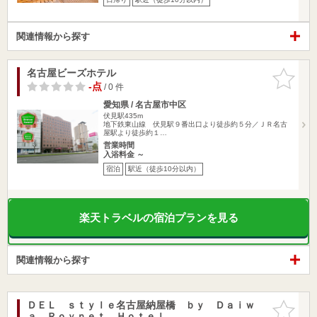
関連情報から探す
名古屋ビーズホテル
お気に入
りに追加
-点
/ 0 件
愛知県 / 名古屋市中区
伏見駅435m
地下鉄東山線 伏見駅９番出口より徒歩約５分／ＪＲ名古
屋駅より徒歩約１…
営業時間
入浴料金 ～
宿泊
駅近（徒歩10分以内）
楽天トラベルの宿泊プランを見る
関連情報から探す
ＤＥＬ ｓｔｙｌｅ名古屋納屋橋 ｂｙ Ｄａｉｗ
お気に入
ａ Ｒｏｙｎｅｔ Ｈｏｔｅｌ
りに追加