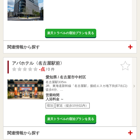
楽天トラベルの宿泊プランを見る
関連情報から探す
アパホテル〈名古屋駅前〉
お気に入
りに追加
-点
/ 0 件
愛知県 / 名古屋市中村区
名古屋駅335m
JR、東海道新幹線「名古屋駅」接続エスカ地下街(E7出口)
徒歩4分、…
営業時間
入浴料金 ～
宿泊
駅近（徒歩10分以内）
楽天トラベルの宿泊プランを見る
関連情報から探す