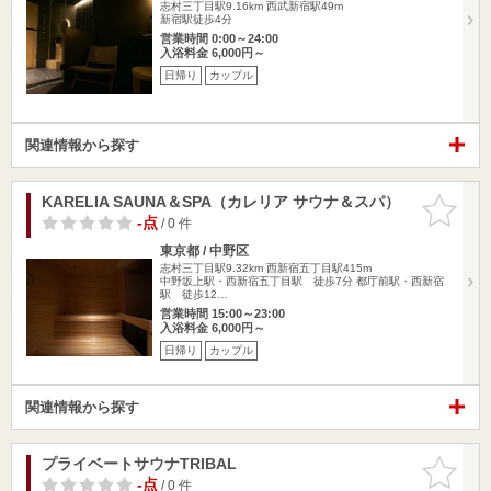
志村三丁目駅9.16km
西武新宿駅49m
新宿駅徒歩4分
営業時間 0:00～24:00
入浴料金 6,000円～
日帰り
カップル
関連情報から探す
KARELIA SAUNA＆SPA（カレリア サウナ＆スパ）
お気に入
りに追加
-点
/ 0 件
東京都 / 中野区
志村三丁目駅9.32km
西新宿五丁目駅415m
中野坂上駅・西新宿五丁目駅 徒歩7分 都庁前駅・西新宿
駅 徒歩12…
営業時間 15:00～23:00
入浴料金 6,000円～
日帰り
カップル
関連情報から探す
プライベートサウナTRIBAL
お気に入
りに追加
-点
/ 0 件