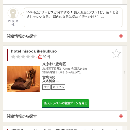
550円だがサービスが良すぎる！ 露天風呂はないけど、色々と普
通じゃない温泉。 都内の温泉は初めて行ったけど、…
20代 男
性
関連情報から探す
hotel hisoca ikebukuro
お気に入
りに追加
-点
/ 0 件
東京都 / 豊島区
志村三丁目駅5.73km
池袋駅247m
池袋駅西口（南）から徒歩2分
営業時間
入浴料金 ～
宿泊
カップル
楽天トラベルの宿泊プランを見る
関連情報から探す