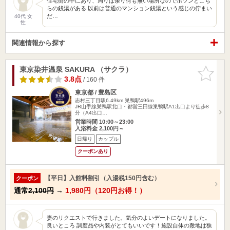
住宅街の中にあり、周りは余り何も無い場所なのでポツンとこち
らの銭湯がある 以前は普通のマンション銭湯という感じの佇まい
だ…
40代 女
性
関連情報から探す
東京染井温泉 SAKURA （サクラ）
お気に入
りに追加
3.8点
/ 160 件
東京都 / 豊島区
志村三丁目駅6.49km
巣鴨駅496m
JR山手線巣鴨駅北口・都営三田線巣鴨駅A1出口より徒歩8
分（A4出口…
営業時間 10:00～23:00
入浴料金 2,100円～
日帰り
カップル
クーポンあり
【平日】入館料割引（入湯税150円含む）
クーポン
通常
2,100円
→
1,980円（120円お得！）
妻のリクエストで行きました。気分のよいデートになりました。
良いところ 調度品や内装がとてもいいです！施設自体の敷地は狭