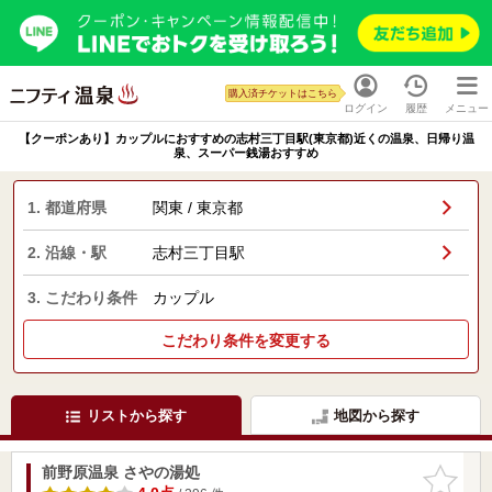
購入済チケットはこちら
ログイン
履歴
メニュー
【クーポンあり】カップルにおすすめの志村三丁目駅(東京都)近くの温泉、日帰り温
泉、スーパー銭湯おすすめ
1. 都道府県
関東 / 東京都
2. 沿線・駅
志村三丁目駅
3. こだわり条件
カップル
こだわり条件を変更する
リストから探す
地図から探す
前野原温泉 さやの湯処
お気に入
りに追加