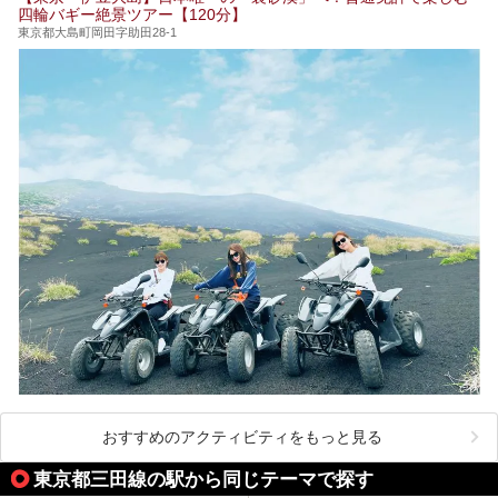
24時間営業で宿泊できる施設や、1,000円以下で楽しめる安
四輪バギー絶景ツアー【120分】
い施設、デートや休日レジャーにもぴったりなエンタメ要素
が充実した施設など、利用のシーンに合わせて参考にしてく
東京都大島町岡田字助田28-1
ださい。
おすすめのアクティビティをもっと見る
東京都三田線の駅から同じテーマで探す