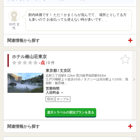
館内綺麗です！ ただ！かまくらが混んでて、 場所とりしてる方
も多いので お金払っても使えない時が多いです、、
30代 女
性
関連情報から探す
ホテル椿山荘東京
お気に入
りに追加
-点
/ 0 件
東京都 / 文京区
志村三丁目駅8.12km
荒川線早稲田駅643m
江戸川橋駅より徒歩10分／タクシーは目白駅より10分、池
袋駅・飯田橋…
営業時間
入浴料金 ～
宿泊
カップル
楽天トラベルの宿泊プランを見る
関連情報から探す