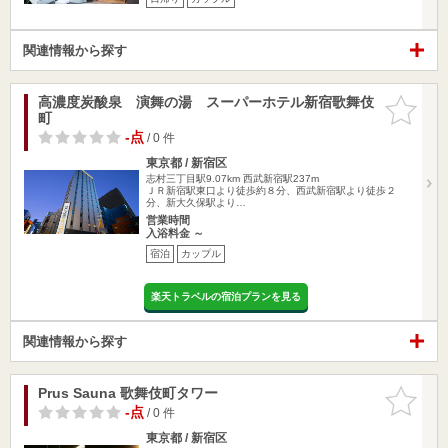
関連情報から探す
高濃度炭酸泉 演舞の湯 スーパーホテル新宿歌舞伎
お気に入
町
りに追加
-点
/ 0 件
東京都 / 新宿区
志村三丁目駅9.07km
西武新宿駅237m
ＪＲ新宿駅東口より徒歩約８分、西武新宿駅より徒歩２
分、新大久保駅より…
営業時間
入浴料金 ～
宿泊
カップル
楽天トラベルの宿泊プランを見る
関連情報から探す
Prus Sauna 歌舞伎町タワー
お気に入
りに追加
-点
/ 0 件
東京都 / 新宿区