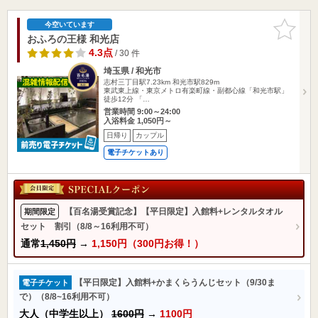
お気に入
今空いています
りに追加
おふろの王様 和光店
4.3点
/ 30 件
埼玉県 / 和光市
志村三丁目駅7.23km
和光市駅829m
東武東上線・東京メトロ有楽町線・副都心線「和光市駅」
徒歩12分 「…
営業時間 9:00～24:00
入浴料金 1,050円～
日帰り
カップル
電子チケットあり
【百名湯受賞記念】【平日限定】入館料+レンタルタオル
期間限定
セット 割引（8/8～16利用不可）
通常
1,450円
→
1,150円（300円お得！）
【平日限定】入館料+かまくらうんじセット（9/30ま
電子チケット
で）（8/8~16利用不可）
大人（中学生以上）
1600円
→
1100円