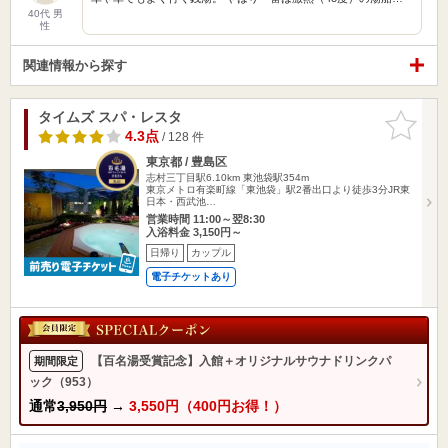
40代 男
性
関連情報から探す
タイムズ スパ・レスタ
お気に入
りに追加
4.3点
/ 128 件
東京都 / 豊島区
志村三丁目駅6.10km
東池袋駅354m
東京メトロ有楽町線「東池袋」駅2番出口より徒歩3分JR東
日本・西武池…
営業時間 11:00～翌8:30
入浴料金 3,150円～
日帰り
カップル
電子チケットあり
【百名湯受賞記念】入館＋オリジナルサウナドリンクパ
期間限定
ック（953）
通常
3,950円
→
3,550円（400円お得！）