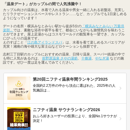
「温泉デート」がカップルの間で人気沸騰中！
カップル向けの温泉は、水着で入れる温泉や男女一緒に入れる岩盤浴、充実し
たリラクゼーションスペースやレストラン……など、カップルでも1日楽しめる
ようになっています！
デートの名所・横浜みなとみらい駅から徒歩5分の
「横浜みなとみらい 万葉倶
楽部」
では、素敵な浴衣や甚平を着て、都会にいながらも旅情気分を味わうこ
とができます。屋上足湯からはコスモワールドの観覧車を一望でき、カップル
にぴったりの温泉です。
えのすぱこと「
江の島アイランドスパ
」は、水着を着て楽しめるスパエリアが
充実！湘南の海や雄大な富士山などロケーションも抜群です。
志村三丁目駅のカップルにおすすめの温泉、日帰り温泉、スーパー銭湯の中で
も特に人気があるのは、
前野原温泉 さやの湯処
、
十條湯
、
やなぎ湯
などの施
設です。ぜひ一度は足を運んでみてください。
第20回ニフティ温泉年間ランキング2025
全国約2.2万件の中から頂点に選ばれた、2025年の人
気施設は…
ニフティ温泉 サウナランキング2026
おふろ好きユーザーの投票により、全国No.1サウナが
決定！