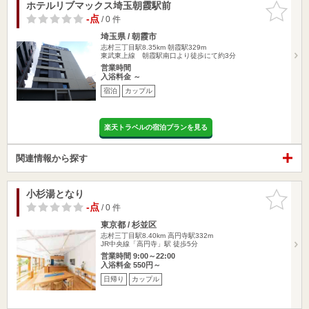
ホテルリブマックス埼玉朝霞駅前
お気に入
りに追加
-点
/ 0 件
埼玉県 / 朝霞市
志村三丁目駅8.35km
朝霞駅329m
東武東上線 朝霞駅南口より徒歩にて約3分
営業時間
入浴料金 ～
宿泊
カップル
楽天トラベルの宿泊プランを見る
関連情報から探す
小杉湯となり
お気に入
りに追加
-点
/ 0 件
東京都 / 杉並区
志村三丁目駅8.40km
高円寺駅332m
JR中央線「高円寺」駅 徒歩5分
営業時間 9:00～22:00
入浴料金 550円～
日帰り
カップル