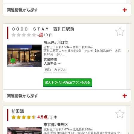
関連情報から探す
ＣＯＣＯ ＳＴＡＹ 西川口駅前
お気に入
りに追加
-点
/ 0 件
埼玉県 / 川口市
志村三丁目駅4.53km
西川口駅130m
西川口駅西口から徒歩約2分 その他【東京駅25分 大宮
駅18分 さい…
営業時間
入浴料金 ～
宿泊
カップル
楽天トラベルの宿泊プランを見る
関連情報から探す
前田湯
お気に入
りに追加
4.5点
/ 2 件
東京都 / 豊島区
志村三丁目駅4.67km
北池袋駅898m
JR山手線 池袋駅北口より徒歩15分首都高速5号池袋線 北