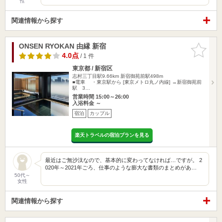
性
関連情報から探す
ONSEN RYOKAN 由縁 新宿
お気に入
りに追加
4.0点
/ 1 件
東京都 / 新宿区
志村三丁目駅9.66km
新宿御苑前駅498m
■電車 ・東京駅から [東京メトロ丸ノ内線] →新宿御苑前
駅 3…
営業時間 15:00～26:00
入浴料金 ～
宿泊
カップル
楽天トラベルの宿泊プランを見る
最近はご無沙汰なので、基本的に変わってなければ…ですが。 2
020年～2021年ごろ、仕事のような膨大な書類のまとめがあ…
50代～
女性
関連情報から探す