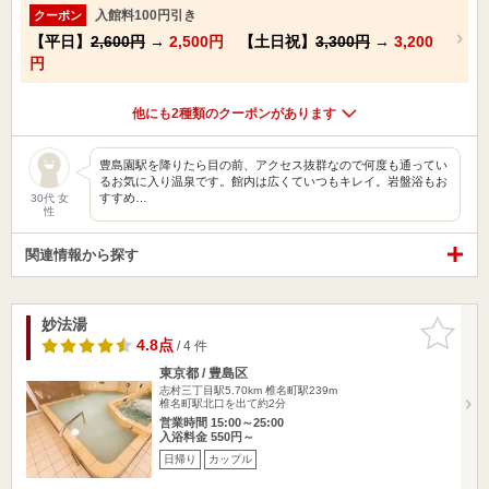
入館料100円引き
クーポン
【平日】
2,600円
→
2,500円
【土日祝】
3,300円
→
3,200
円
他にも2種類のクーポンがあります
豊島園駅を降りたら目の前、アクセス抜群なので何度も通ってい
るお気に入り温泉です。館内は広くていつもキレイ。岩盤浴もお
すすめ…
30代 女
性
関連情報から探す
妙法湯
お気に入
りに追加
4.8点
/ 4 件
東京都 / 豊島区
志村三丁目駅5.70km
椎名町駅239m
椎名町駅北口を出て約2分
営業時間 15:00～25:00
入浴料金 550円～
日帰り
カップル