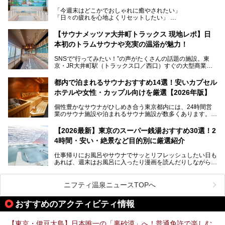
うなユニークなサウナ、自家醸造のクラフトビールが飲める
「今週末はどこかでおしゃれに癒やされたい」
ビアバーなど、新しく登場したスポットも併せて紹介しま
「日々の疲れを心地よくリセットしたい」
す。充実した設備があるのに、基本の入浴料が銭湯価格の5
──そんなときにおすすめなのが、今、都内で大きなブーム
50円というのも嬉しすぎます！
となっている新しいスタイルの銭湯です。
【サウナメッツァ大井町トラックス 現地レポ】日
本初のトラムサウナや充実の温浴が魅力！
最近、SNSやメディアで「デザイナーズ銭湯」や「ネオ銭
湯」という言葉をよく耳にしませんか？
SNSで“行ってみたい！”の声がたくさんの話題の施設。東
京・JR大井町駅（トラックス口／西口）すぐの大型商業施
本記事では、そもそもこれらがどんな銭湯なのか、その気に
設・大井町 トラックスに、2026年3月28日、「サウナメッ
なる違いを分かりやすく解説！さらに、都内で絶対に外せな
ツァ大井町トラックス」がニューオープン。施設の様子をレ
いおしゃれな名店15選を、おすすめの順番で一挙にご紹介
都内で泊まれるサウナおすすめ14選！安いカプセル
ポ―トします。
します。
ホテルや女性・カップル向けを厳選【2026年版】
個性豊かなサウナがひしめき合う東京都内には、24時間営
業のサウナ施設や泊まれるサウナ施設が数多くあります。
終電を逃した深夜の利用に限らず、時間を気にしないサウナ
を旅の目的とする「サ旅」や自分へのご褒美のための宿泊な
【2026最新】東京のスーパー銭湯おすすめ30選！2
ど、自分の好きなタイミングで好きなだけサ活ができるのが
4時間・安い・絶景など目的別に厳選紹介
魅力です。
仕事帰りにお風呂やサウナでサッとリフレッシュしたい日も
最近では、男性専用施設だけでなく、カップルや女性に嬉し
あれば、週末はお風呂に入ったり漫画を読んだりしながら一
い個室サウナも増えてきました。
日中ダラダラ過ごしたい日もあると思います。
この記事では、東京都内にある24時間営業のサウナの中か
また、終電を逃してしまい、「このまま朝までゆっくりでき
ら、特におすすめしたい施設14選をご紹介します。
ニフティ温泉ニュースTOPへ
る場所があれば」と探した経験がある人も多いのではないで
宿泊可能な施設もピックアップしているので、ぜひチェック
しょうか。
してみてください。
おすすめのアクティビティ情報
そこで本記事では、東京でおすすめのスーパー銭湯を、目的
別に厳選した30施設からご紹介します。
【東京・伊豆大島】日本唯一の「裏砂漠」へ！普通免許で楽しむ