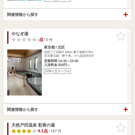
関連情報から探す
やなぎ湯
お気に入
りに追加
-点
/ 0 件
東京都 / 北区
志村三丁目駅4.28km
東十条駅378m
京浜東北線「東十条」から徒歩約5分
営業時間 14:30～23:00
入浴料金 550円～
日帰り
カップル
関連情報から探す
天然戸田温泉 彩香の湯
お気に入
りに追加
4.1点
/ 187 件