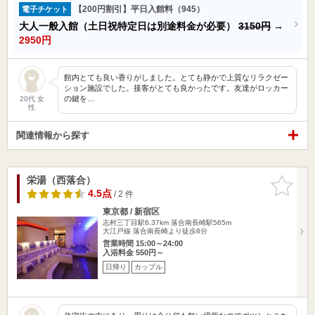
【200円割引】平日入館料（945）
電子チケット
大人一般入館（土日祝特定日は別途料金が必要）
3150円
→
2950円
館内とても良い香りがしました。とても静かで上質なリラクゼー
ション施設でした。接客がとても良かったです。友達がロッカー
の鍵を…
20代 女
性
関連情報から探す
栄湯（西落合）
お気に入
りに追加
4.5点
/ 2 件
東京都 / 新宿区
志村三丁目駅6.37km
落合南長崎駅565m
大江戸線 落合南長崎より徒歩8分
営業時間 15:00～24:00
入浴料金 550円～
日帰り
カップル