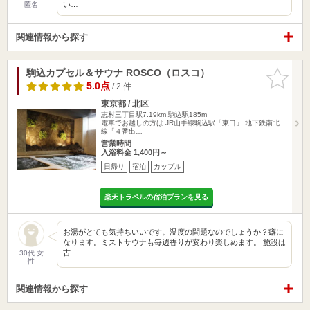
い…
匿名
関連情報から探す
駒込カプセル＆サウナ ROSCO（ロスコ）
お気に入
りに追加
5.0点
/ 2 件
東京都 / 北区
志村三丁目駅7.19km
駒込駅185m
電車でお越しの方は JR山手線駒込駅「東口」 地下鉄南北
線「４番出…
営業時間
入浴料金 1,400円～
日帰り
宿泊
カップル
楽天トラベルの宿泊プランを見る
お湯がとても気持ちいいです。温度の問題なのでしょうか？癖に
なります。ミストサウナも毎週香りが変わり楽しめます。 施設は
古…
30代 女
性
関連情報から探す