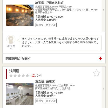
埼玉県 / 戸田市氷川町
志村三丁目駅4.36km
戸田駅946m
都営三田線高島平駅より無料送迎バスで約１５分、JR埼京
線戸田公園より…
営業時間 10:00～24:00
入浴料金 1,100円～
日帰り
カップル
寒くなってきたので、仕事帰りに温泉で温まりたいと思い行って
きました。女性一人でも気兼ねなく利用する事が出来る施設でし
たので…
20代 女
性
関連情報から探す
浅間湯
お気に入
りに追加
-点
/ 0 件
東京都 / 練馬区
志村三丁目駅4.46km
江古田駅178m
西武池袋線江古田駅より徒歩2分
営業時間 16:00～23:30
入浴料金 550円～
日帰り
カップル