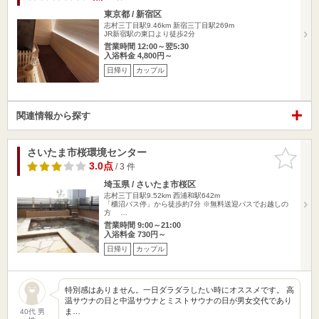
東京都 / 新宿区
志村三丁目駅9.46km
新宿三丁目駅269m
JR新宿駅の東口より徒歩2分
営業時間 12:00～翌5:30
入浴料金 4,800円～
日帰り
カップル
関連情報から探す
さいたま市桜環境センター
お気に入
りに追加
3.0点
/ 3 件
埼玉県 / さいたま市桜区
志村三丁目駅9.52km
西浦和駅642m
「櫃沼バス停」から徒歩約7分 ※無料送迎バスでお越しの
方 …
営業時間 9:00～21:00
入浴料金 730円～
日帰り
カップル
特別感はありません。一日ダラダラしたい時にオススメです。 高
温サウナの日と中温サウナとミストサウナの日が男女交代であり
ま…
40代 男