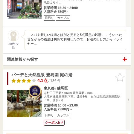
池袋よりす…
営業時間 15:30～24:00
入浴料金 550円～
日帰り
カップル
スパや新しい銭湯とは別と見ると5点満点の銭湯。 こういった
昔ながらの銭湯は初めて利用したので、お湯の出し方からドライ
ヤー…
20代 女
性
関連情報から探す
バーデと天然温泉 豊島園 庭の湯
お気に入
りに追加
4.1点
/ 186 件
東京都 / 練馬区
志村三丁目駅5.06km
豊島園駅216m
大江戸線豊島園駅下車、徒歩3分、または西武線豊島園駅
下車、徒歩2分
営業時間 10:00～23:00
入浴料金 2,600円～
日帰り
カップル
クーポンあり