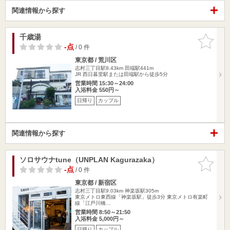
関連情報から探す
千歳湯
お気に入
りに追加
-点
/ 0 件
東京都 / 荒川区
志村三丁目駅8.43km
田端駅441m
JR 西日暮里駅または田端駅から徒歩5分
営業時間 15:30～24:00
入浴料金 550円～
日帰り
カップル
関連情報から探す
ソロサウナtune（UNPLAN Kagurazaka）
お気に入
りに追加
-点
/ 0 件
東京都 / 新宿区
志村三丁目駅9.03km
神楽坂駅305m
東京メトロ東⻄線「神楽坂駅」徒歩3分 東京メトロ有楽町
線「江⼾川橋…
営業時間 8:50～21:50
入浴料金 5,000円～
日帰り
カップル