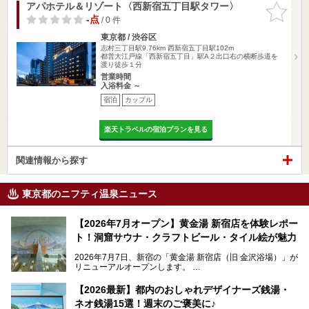
アパホテル＆リゾート〈西新宿五丁目駅タワー〉
お気に入
りに追加
-点
/ 0 件
東京都 / 渋谷区
志村三丁目駅9.76km
西新宿五丁目駅102m
都営大江戸線「西新宿五丁目」駅A２出口右の横断歩道を
渡り徒歩１分
営業時間
入浴料金 ～
宿泊
カップル
楽天トラベルの宿泊プランを見る
関連情報から探す
東京都のニフティ温泉ニュース
【2026年7月オープン】黄金湯 新宿店を体験レポー
ト！洞窟サウナ・クラフトビール・タイル絵が魅力
2026年7月7日、新宿の「黄金湯 新宿店（旧 金沢浴場）」が
リニューアルオープンします。
レトロでノスタルジックなタイル絵はそのまま、昔からここ
【2026最新】都内のおしゃれデザイナーズ銭湯・
を知る地元の人にも、新しく足を運んでくれる人にも愛され
ネオ銭湯15選！週末のご褒美に♪
る、今の時代の"銭湯"として生まれ変わりました。洞窟のよ