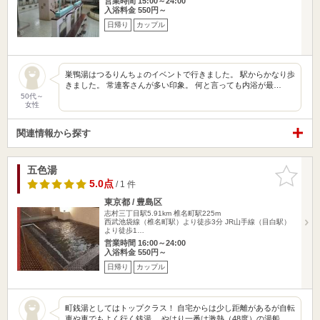
営業時間 15:00～24:00
入浴料金 550円～
日帰り
カップル
巣鴨湯はつるりんちょのイベントで行きました。 駅からかなり歩
きました。 常連客さんが多い印象。 何と言っても内浴が最…
50代～
女性
関連情報から探す
五色湯
お気に入
りに追加
5.0点
/ 1 件
東京都 / 豊島区
志村三丁目駅5.91km
椎名町駅225m
西武池袋線（椎名町駅）より徒歩3分 JR山手線（目白駅）
より徒歩1…
営業時間 16:00～24:00
入浴料金 550円～
日帰り
カップル
町銭湯としてはトップクラス！ 自宅からは少し距離があるが自転
車や車でもよく行く銭湯。 やはり一番は激熱（48度）の湯船…