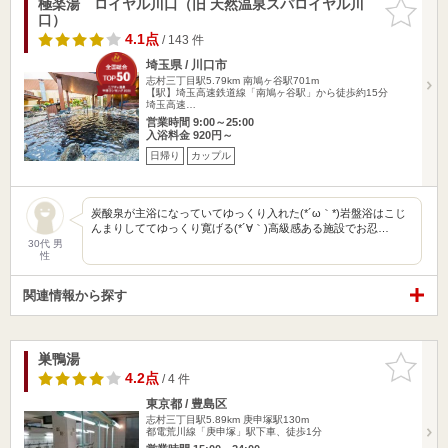
極楽湯 ロイヤル川口（旧 天然温泉スパロイヤル川
お気に入
口）
りに追加
4.1点
/ 143 件
埼玉県 / 川口市
志村三丁目駅5.79km
南鳩ヶ谷駅701m
【駅】埼玉高速鉄道線「南鳩ヶ谷駅」から徒歩約15分
埼玉高速…
営業時間 9:00～25:00
入浴料金 920円～
日帰り
カップル
炭酸泉が主浴になっていてゆっくり入れた(*´ω｀*)岩盤浴はこじ
んまりしててゆっくり寛げる(*´∀｀)高級感ある施設でお忍…
30代 男
性
関連情報から探す
巣鴨湯
お気に入
りに追加
4.2点
/ 4 件
東京都 / 豊島区
志村三丁目駅5.89km
庚申塚駅130m
都電荒川線「庚申塚」駅下車、徒歩1分