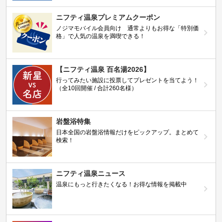
ニフティ温泉プレミアムクーポン
ノジマモバイル会員向け 通常よりもお得な「特別価
格」で人気の温泉を満喫できる！
【ニフティ温泉 百名湯2026】
行ってみたい施設に投票してプレゼントを当てよう！
（全10回開催 / 合計260名様）
岩盤浴特集
日本全国の岩盤浴情報だけをピックアップ。まとめて
検索！
ニフティ温泉ニュース
温泉にもっと行きたくなる！お得な情報を掲載中