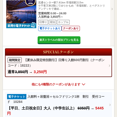
流通センター駅7.81km
市場前駅215m
※千客万来2階にてゆりかもめ「市場前駅」とペデストリ
アンデッキで連結…
営業時間 0:00～24:00
入浴料金 3,850円～
日帰り
宿泊
カップル
電子チケットあり
クーポンあり
楽天トラベルの宿泊プランを見る
【夏休み限定特別割引】日帰り入館600円割引（クーポン
期間限定
コード：18222）
通常
3,850円
→
3,250円
他にも4種類のクーポンがあります
入館料＋岩盤浴＋セルフドリンク1杯 割引 受付コー
電子チケット
ド 10284
【平日、土日祝全日】大人（中学生以上）
6050円
→
5445
円