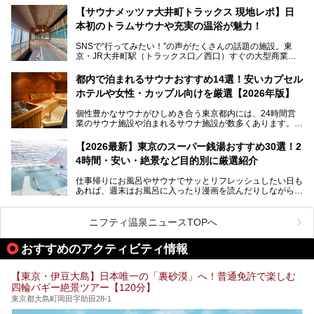
となっている新しいスタイルの銭湯です。
【サウナメッツァ大井町トラックス 現地レポ】日
本初のトラムサウナや充実の温浴が魅力！
最近、SNSやメディアで「デザイナーズ銭湯」や「ネオ銭
湯」という言葉をよく耳にしませんか？
SNSで“行ってみたい！”の声がたくさんの話題の施設。東
京・JR大井町駅（トラックス口／西口）すぐの大型商業施
本記事では、そもそもこれらがどんな銭湯なのか、その気に
設・大井町 トラックスに、2026年3月28日、「サウナメッ
なる違いを分かりやすく解説！さらに、都内で絶対に外せな
ツァ大井町トラックス」がニューオープン。施設の様子をレ
いおしゃれな名店15選を、おすすめの順番で一挙にご紹介
都内で泊まれるサウナおすすめ14選！安いカプセル
ポ―トします。
します。
ホテルや女性・カップル向けを厳選【2026年版】
個性豊かなサウナがひしめき合う東京都内には、24時間営
業のサウナ施設や泊まれるサウナ施設が数多くあります。
終電を逃した深夜の利用に限らず、時間を気にしないサウナ
を旅の目的とする「サ旅」や自分へのご褒美のための宿泊な
【2026最新】東京のスーパー銭湯おすすめ30選！2
ど、自分の好きなタイミングで好きなだけサ活ができるのが
4時間・安い・絶景など目的別に厳選紹介
魅力です。
仕事帰りにお風呂やサウナでサッとリフレッシュしたい日も
最近では、男性専用施設だけでなく、カップルや女性に嬉し
あれば、週末はお風呂に入ったり漫画を読んだりしながら一
い個室サウナも増えてきました。
日中ダラダラ過ごしたい日もあると思います。
この記事では、東京都内にある24時間営業のサウナの中か
また、終電を逃してしまい、「このまま朝までゆっくりでき
ら、特におすすめしたい施設14選をご紹介します。
ニフティ温泉ニュースTOPへ
る場所があれば」と探した経験がある人も多いのではないで
宿泊可能な施設もピックアップしているので、ぜひチェック
しょうか。
してみてください。
おすすめのアクティビティ情報
そこで本記事では、東京でおすすめのスーパー銭湯を、目的
別に厳選した30施設からご紹介します。
【東京・伊豆大島】日本唯一の「裏砂漠」へ！普通免許で楽しむ
24時間営業で宿泊できる施設や、1,000円以下で楽しめる安
四輪バギー絶景ツアー【120分】
い施設、デートや休日レジャーにもぴったりなエンタメ要素
が充実した施設など、利用のシーンに合わせて参考にしてく
東京都大島町岡田字助田28-1
ださい。