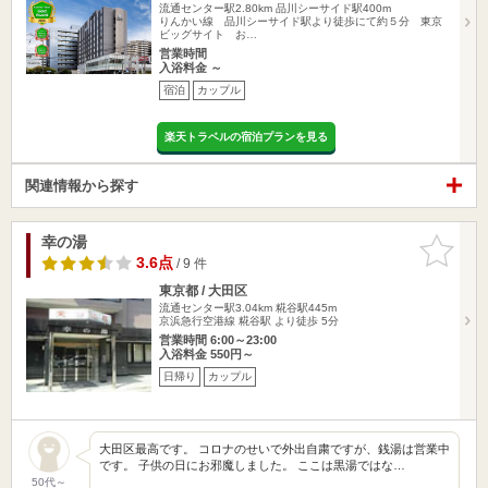
流通センター駅2.80km
品川シーサイド駅400m
りんかい線 品川シーサイド駅より徒歩にて約５分 東京
ビッグサイト お…
営業時間
入浴料金 ～
宿泊
カップル
楽天トラベルの宿泊プランを見る
関連情報から探す
幸の湯
お気に入
りに追加
3.6点
/ 9 件
東京都 / 大田区
流通センター駅3.04km
糀谷駅445m
京浜急行空港線 糀谷駅 より徒歩 5分
営業時間 6:00～23:00
入浴料金 550円～
日帰り
カップル
大田区最高です。 コロナのせいで外出自粛ですが、銭湯は営業中
です。 子供の日にお邪魔しました。 ここは黒湯ではな…
50代～