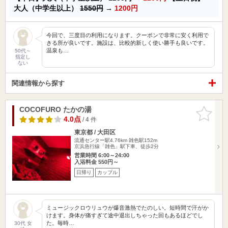
大人（中学生以上）
1550円
→
1200円
今回で、三度目の利用になります。クーポンで非常に安く利用で
きる所が良いです。施設は、比較的新しく使い勝手も良いです。
温泉も…
50代～
指定し
ない
関連情報から探す
COCOFURO たかの湯
お気に入
りに追加
4.0点
/ 4 件
東京都 / 大田区
流通センター駅4.76km
雑色駅152m
京浜急行線「雑色」駅下車、徒歩2分
営業時間 6:00～24:00
入浴料金 550円～
日帰り
カップル
ミュージックロウリュウが爆音激熱でたのしい。短時間で汗がか
けます。身体が痛すぎて途中退出しちゃった回もあるほどでし
た。毎時…
30代 女