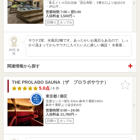
・東京メトロ日比谷線「恵比寿駅 」5番出口より徒歩2分
・JR山手…
営業時間 7:00～翌5:00
入浴料金 1,500円～
日帰り
カップル
サウナ2室、水風呂2種です。あったかいお風呂もあるので、しっ
かり温まってからサウナに入りたい人に嬉しい施設！ 水着着…
30代 女
性
関連情報から探す
THE PROLABO SAUNA（ザ プロラボサウナ）
お気に入
りに追加
5.0点
/ 4 件
東京都 / 港区
流通センター駅8.32km
麻布十番駅189m
麻布十番駅より徒歩約4分
営業時間 0:00～24:00
入浴料金 21,780円～
日帰り
カップル