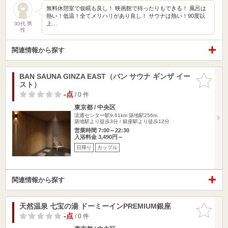
無料休憩室で仮眠も良し！ 映画館で待ったりもできる！ 風呂は
熱い！低温！全てメリハリがあり良し！ サウナは熱い！90度以
上…
30代 男
性
関連情報から探す
BAN SAUNA GINZA EAST（バン サウナ ギンザ イー
お気に入
スト）
りに追加
-点
/ 0 件
東京都 / 中央区
流通センター駅9.61km
築地駅256m
築地駅より徒歩3分 / 銀座駅より徒歩12分
営業時間 7:00～22:30
入浴料金 3,490円～
日帰り
カップル
関連情報から探す
天然温泉 七宝の湯 ドーミーインPREMIUM銀座
お気に入
りに追加
-点
/ 0 件