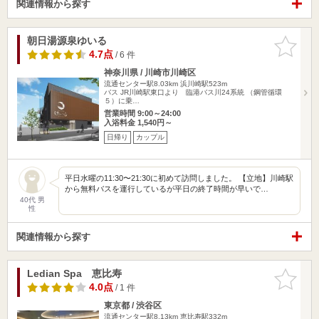
関連情報から探す
朝日湯源泉ゆいる
お気に入
りに追加
4.7点
/ 6 件
神奈川県 / 川崎市川崎区
流通センター駅8.03km
浜川崎駅523m
バス JR川崎駅東口より 臨港バス川24系統 （鋼管循環
５）に乗…
営業時間 9:00～24:00
入浴料金 1,540円～
日帰り
カップル
平日水曜の11:30〜21:30に初めて訪問しました。 【立地】川崎駅
から無料バスを運行しているが平日の終了時間が早いで…
40代 男
性
関連情報から探す
Ledian Spa 恵比寿
お気に入
りに追加
4.0点
/ 1 件
東京都 / 渋谷区
流通センター駅8.13km
恵比寿駅332m