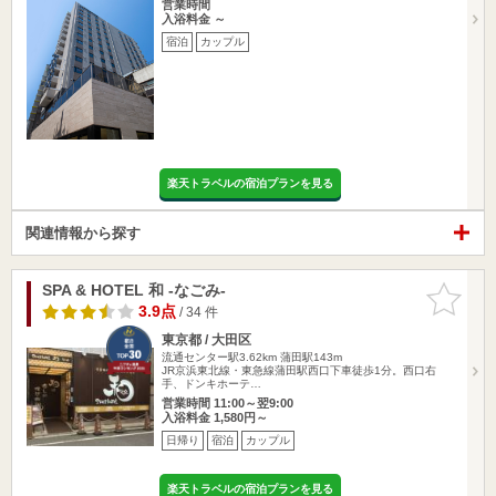
営業時間
入浴料金 ～
宿泊
カップル
楽天トラベルの宿泊プランを見る
関連情報から探す
SPA & HOTEL 和 -なごみ-
お気に入
りに追加
3.9点
/ 34 件
東京都 / 大田区
流通センター駅3.62km
蒲田駅143m
JR京浜東北線・東急線蒲田駅西口下車徒歩1分。西口右
手、ドンキホーテ…
営業時間 11:00～翌9:00
入浴料金 1,580円～
日帰り
宿泊
カップル
楽天トラベルの宿泊プランを見る