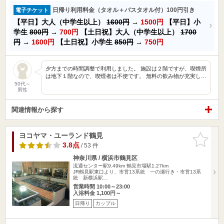
日帰り利用料金（タオル＋バスタオル付）100円引き
電子チケット
【平日】大人（中学生以上）
1600円
→
1500円
【平日】小
学生
800円
→
700円
【土日祝】大人（中学生以上）
1700
円
→
1600円
【土日祝】小学生
850円
→
750円
夕方までの時間調整で利用しました。 施設は２階ですが、喫煙所
は地下１階なので、喫煙者は不便です。 無料の飲み物が充実し…
50代～
男性
関連情報から探す
ヨコヤマ・ユーランド鶴見
お気に入
りに追加
3.8点
/ 53 件
神奈川県 / 横浜市鶴見区
流通センター駅9.49km
鶴見市場駅1.27km
JR鶴見駅東口より、市営13系統 一の瀬行き・市営13系
統 新横浜駅…
営業時間 10:00～23:00
入浴料金 1,100円～
日帰り
カップル