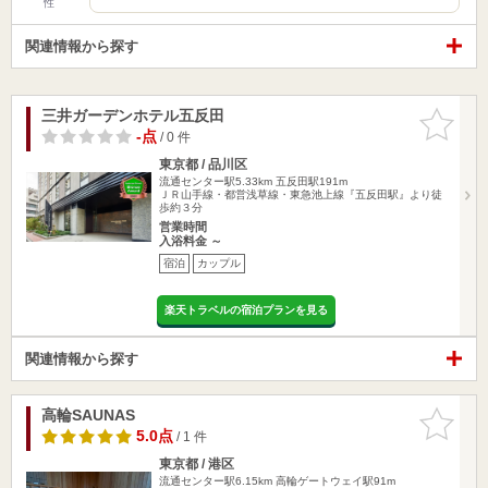
性
関連情報から探す
三井ガーデンホテル五反田
お気に入
りに追加
-点
/ 0 件
東京都 / 品川区
流通センター駅5.33km
五反田駅191m
ＪＲ山手線・都営浅草線・東急池上線『五反田駅』より徒
歩約３分
営業時間
入浴料金 ～
宿泊
カップル
楽天トラベルの宿泊プランを見る
関連情報から探す
高輪SAUNAS
お気に入
りに追加
5.0点
/ 1 件
東京都 / 港区
流通センター駅6.15km
高輪ゲートウェイ駅91m