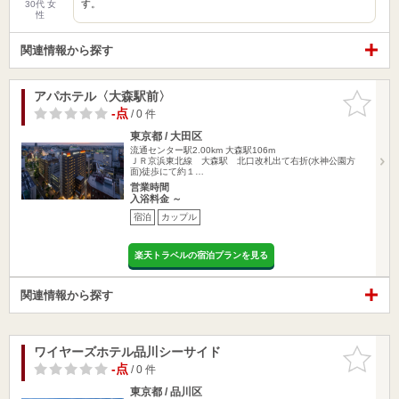
す。
30代 女
性
関連情報から探す
アパホテル〈大森駅前〉
お気に入
りに追加
-点
/ 0 件
東京都 / 大田区
流通センター駅2.00km
大森駅106m
ＪＲ京浜東北線 大森駅 北口改札出て右折(水神公園方
面)徒歩にて約１…
営業時間
入浴料金 ～
宿泊
カップル
楽天トラベルの宿泊プランを見る
関連情報から探す
ワイヤーズホテル品川シーサイド
お気に入
りに追加
-点
/ 0 件
東京都 / 品川区