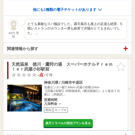
他にも1種類の電子チケットがあります
とても素敵なスパ施設でした。露天風呂も屋上の足湯も絶景、5
階レストランのカウンター席も絶景で夕陽がとてもきれいでし
た。 …
40代 男
性
関連情報から探す
天然温泉 徳川・鷹狩の湯 スーパーホテルＰｒｅｍ
お気に入
ｉｅｒ武蔵小杉駅前
りに追加
-点
/ 0 件
神奈川県 / 川崎市中原区
流通センター駅7.84km
武蔵小杉駅104m
【武蔵小杉駅】JR新南改札（横須賀線口）より徒歩２分
東口（JR南武…
営業時間
入浴料金 ～
宿泊
カップル
楽天トラベルの宿泊プランを見る