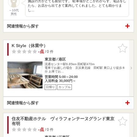
施設の方がとても親切です。 駐車場がどこかわからず、電話をし
たら、お店から出てきて案内してくれました。とても助かりま
し…
～10代
男性
関連情報から探す
K Style（休業中）
お気に入
りに追加
-点
/ 0 件
東京都 / 港区
流通センター駅6.85km
田町駅470m
電車でお越しの場合 京浜東北線 田町駅 東口より徒歩８
分 お車でお…
営業時間 5:00～24:00
入浴料金 30,000円～
日帰り
カップル
関連情報から探す
住友不動産ホテル ヴィラフォンテーヌグランド東京
お気に入
有明
りに追加
-点
/ 0 件