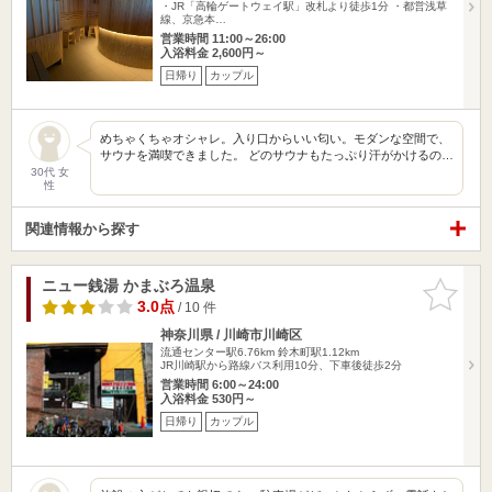
・JR「高輪ゲートウェイ駅」改札より徒歩1分 ・都営浅草
線、京急本…
営業時間 11:00～26:00
入浴料金 2,600円～
日帰り
カップル
めちゃくちゃオシャレ。入り口からいい匂い。モダンな空間で、
サウナを満喫できました。 どのサウナもたっぷり汗がかけるの…
30代 女
性
関連情報から探す
ニュー銭湯 かまぶろ温泉
お気に入
りに追加
3.0点
/ 10 件
神奈川県 / 川崎市川崎区
流通センター駅6.76km
鈴木町駅1.12km
JR川崎駅から路線バス利用10分、下車後徒歩2分
営業時間 6:00～24:00
入浴料金 530円～
日帰り
カップル