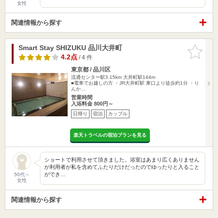
女性
関連情報から探す
Smart Stay SHIZUKU 品川大井町
お気に入
りに追加
4.2点
/ 4 件
東京都 / 品川区
流通センター駅3.15km
大井町駅144m
■電車でお越しの方 ・JR大井町駅 東口より徒歩約1分 ・り
んか…
営業時間
入浴料金 800円～
日帰り
宿泊
カップル
楽天トラベルの宿泊プランを見る
ショートで利用させて頂きました。浴室はあまり広くありません
が利用者が私を含めてふたりだけだったのでゆったりと入ること
ができ…
50代～
女性
関連情報から探す