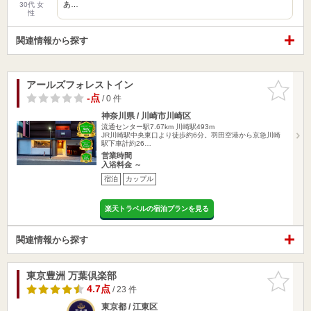
あ…
30代 女
性
関連情報から探す
アールズフォレストイン
お気に入
りに追加
-点
/ 0 件
神奈川県 / 川崎市川崎区
流通センター駅7.67km
川崎駅493m
JR川崎駅中央東口より徒歩約6分。羽田空港から京急川崎
駅下車計約26…
営業時間
入浴料金 ～
宿泊
カップル
楽天トラベルの宿泊プランを見る
関連情報から探す
東京豊洲 万葉倶楽部
お気に入
りに追加
4.7点
/ 23 件
東京都 / 江東区