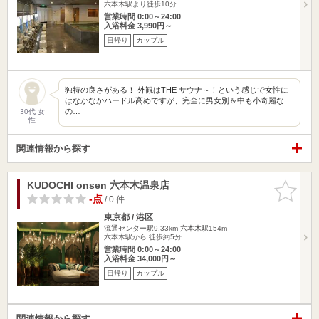
六本木駅より徒歩10分
営業時間 0:00～24:00
入浴料金 3,990円～
日帰り
カップル
独特の良さがある！ 外観はTHE サウナ～！という感じで女性に
はなかなかハードル高めですが、完全に男女別＆中も小奇麗な
の…
30代 女
性
関連情報から探す
KUDOCHI onsen 六本木温泉店
お気に入
りに追加
-点
/ 0 件
東京都 / 港区
流通センター駅9.33km
六本木駅154m
六本木駅から 徒歩約5分
営業時間 0:00～24:00
入浴料金 34,000円～
日帰り
カップル
関連情報から探す