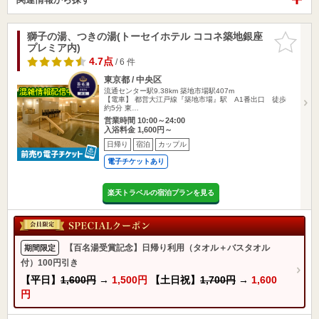
獅子の湯、つきの湯(トーセイホテル ココネ築地銀座
お気に入
プレミア内)
りに追加
4.7点
/ 6 件
東京都 / 中央区
流通センター駅9.38km
築地市場駅407m
【電車】 都営大江戸線『築地市場』駅 A1番出口 徒歩
約5分 東…
営業時間 10:00～24:00
入浴料金 1,600円～
日帰り
宿泊
カップル
電子チケットあり
楽天トラベルの宿泊プランを見る
【百名湯受賞記念】日帰り利用（タオル＋バスタオル
期間限定
付）100円引き
【平日】
1,600円
→
1,500円
【土日祝】
1,700円
→
1,600
円