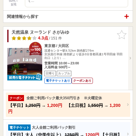
て…
50代～
女性
関連情報から探す
天然温泉 ヌーランド さがみゆ
お気に入
りに追加
4.3点
/ 151 件
東京都 / 大田区
流通センター駅4.52km
雑色駅276m
京浜急行本線 雑色駅より徒歩3分首都高速1号羽田線 羽田
出口（上り）…
営業時間 10:00～23:00
入浴料金 500円～
日帰り
カップル
電子チケットあり
クーポンあり
全館ご利用パック最大350円引き ※火曜定休
クーポン
【平日】
1,250円
→
1,200円
【土日祝】
1,550円
→
1,200
円
大人全館ご利用パック割引
電子チケット
【平日】大人（中学生以上）
1250円
→
1200円
【土日祝】