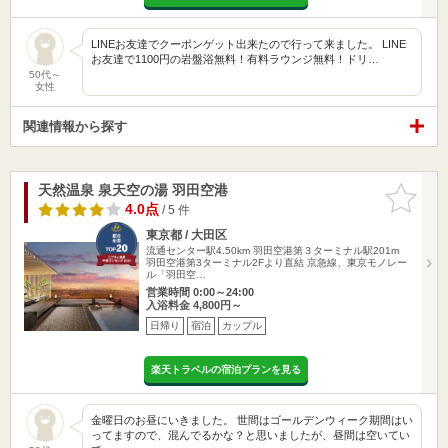
LINEお友達でクーポンゲット出来たので行って来ました。 LINE
お友達で1100円の岩盤浴無料！有料ラウンジ無料！ドリ…
50代～
女性
関連情報から探す
天然温泉 泉天空の湯 羽田空港
お気に入
りに追加
4.0点
/ 5 件
東京都 / 大田区
流通センター駅4.50km
羽田空港第３ターミナル駅201m
羽田空港第3ターミナル2Fより直結 京急線、東京モノレー
ル「羽田空…
営業時間 0:00～24:00
入浴料金 4,800円～
日帰り
宿泊
カップル
楽天トラベルの宿泊プランを見る
金曜日のお昼にいきました。 世間はゴールデンウィーク期間はい
ってますので、混んでるかな？と思いましたが、昼間は空いてい