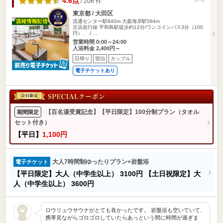
4.6点
/ 206 件
東京都 / 大田区
流通センター駅840m
大森海岸駅584m
京浜急行線 平和島駅徒歩約12分/ワンコインバス3分（100
円）、Ｊ…
営業時間 0:00～24:00
入浴料金 2,400円～
日帰り
宿泊
カップル
電子チケットあり
【百名湯受賞記念】【平日限定】100分制プラン（タオル
期間限定
セット付き）
【平日】
1,100円
大人7時間制ゆったりプラン+岩盤浴
電子チケット
【平日限定】大人（中学生以上）
3100円
【土日祝限定】大
人（中学生以上）
3600円
ロウリュウサウナがとても良かったです。 岩盤浴も空いていて、
携帯見ながらゴロゴロしていたらあっという間に時間が過ぎま