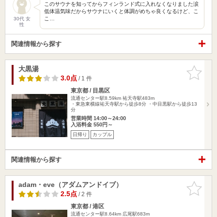
このサウナを知ってからフィンランド式に入れなくなりました涙
低体温気味だからサウナにいくと体調がめちゃ良くなるけど、こ
こ…
30代 女
性
関連情報から探す
大黒湯
お気に入
りに追加
3.0点
/ 1 件
東京都 / 目黒区
流通センター駅8.59km
祐天寺駅483m
・東急東横線祐天寺駅から徒歩8分 ・中目黒駅から徒歩13
分
営業時間 14:00～24:00
入浴料金 550円～
日帰り
カップル
関連情報から探す
adam・eve（アダムアンドイブ）
お気に入
りに追加
2.5点
/ 2 件
東京都 / 港区
流通センター駅8.64km
広尾駅683m