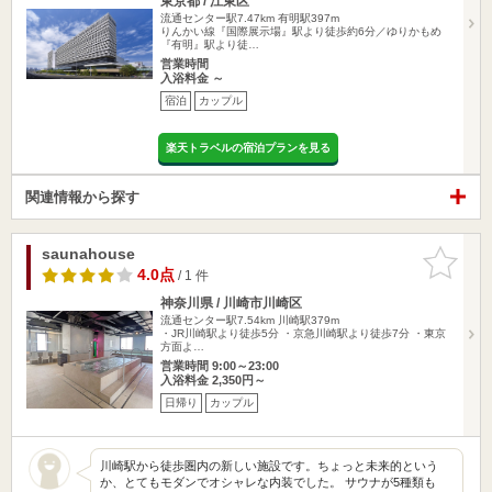
東京都 / 江東区
流通センター駅7.47km
有明駅397m
りんかい線『国際展示場』駅より徒歩約6分／ゆりかもめ
『有明』駅より徒…
営業時間
入浴料金 ～
宿泊
カップル
楽天トラベルの宿泊プランを見る
関連情報から探す
saunahouse
お気に入
りに追加
4.0点
/ 1 件
神奈川県 / 川崎市川崎区
流通センター駅7.54km
川崎駅379m
・JR川崎駅より徒歩5分 ・京急川崎駅より徒歩7分 ・東京
方面よ…
営業時間 9:00～23:00
入浴料金 2,350円～
日帰り
カップル
川崎駅から徒歩圏内の新しい施設です。ちょっと未来的という
か、とてもモダンでオシャレな内装でした。 サウナが5種類も