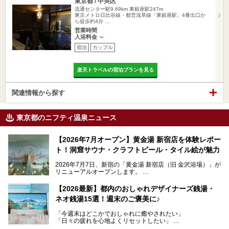
東京都 / 中央区
流通センター駅9.69km
東銀座駅247m
東京メトロ日比谷線・都営浅草線「東銀座駅」4番出口か
ら徒歩約4分 …
営業時間
入浴料金 ～
宿泊
カップル
楽天トラベルの宿泊プランを見る
関連情報から探す
東京都のニフティ温泉ニュース
【2026年7月オープン】黄金湯 新宿店を体験レポー
ト！洞窟サウナ・クラフトビール・タイル絵が魅力
2026年7月7日、新宿の「黄金湯 新宿店（旧 金沢浴場）」が
リニューアルオープンします。
レトロでノスタルジックなタイル絵はそのまま、昔からここ
【2026最新】都内のおしゃれデザイナーズ銭湯・
を知る地元の人にも、新しく足を運んでくれる人にも愛され
ネオ銭湯15選！週末のご褒美に♪
る、今の時代の"銭湯"として生まれ変わりました。洞窟のよ
うなユニークなサウナ、自家醸造のクラフトビールが飲める
「今週末はどこかでおしゃれに癒やされたい」
ビアバーなど、新しく登場したスポットも併せて紹介しま
「日々の疲れを心地よくリセットしたい」
す。充実した設備があるのに、基本の入浴料が銭湯価格の5
──そんなときにおすすめなのが、今、都内で大きなブーム
50円というのも嬉しすぎます！