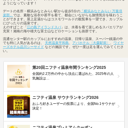
ようになっています！
デートの名所・横浜みなとみらい駅から徒歩5分の
「横浜みなとみらい 万葉倶
楽部」
では、素敵な浴衣や甚平を着て、都会にいながらも旅情気分を味わうこ
とができます。屋上足湯からはコスモワールドの観覧車を一望でき、カップル
にぴったりの温泉です。
えのすぱこと「
江の島アイランドスパ
」は、水着を着て楽しめるスパエリアが
充実！湘南の海や雄大な富士山などロケーションも抜群です。
流通センター駅のカップルにおすすめの温泉、日帰り温泉、スーパー銭湯の中
でも特に人気があるのは、
天然温泉平和島
、
アパホテル〈大森駅前〉
、
ワイヤ
ーズホテル品川シーサイド
などの施設です。ぜひ一度は足を運んでみてくださ
い。
第20回ニフティ温泉年間ランキング2025
全国約2.2万件の中から頂点に選ばれた、2025年の人
気施設は…
ニフティ温泉 サウナランキング2026
おふろ好きユーザーの投票により、全国No.1サウナが
決定！
ニフティ温泉プレミアムクーポン