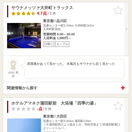
サウナメッツァ大井町トラックス
お気に入
りに追加
4.7点
/ 3 件
東京都 / 品川区
流通センター駅3.24km
大井町駅162m
大井町駅直結
営業時間 6:00～26:00
入浴料金 1,980円～
日帰り
カップル
清潔感があって良かった。 水風呂もサウナから近く良かった
40代 男
性
関連情報から探す
ホテルアマネク蒲田駅前 大浴場「四季の湯」
お気に入
りに追加
-点
/ 0 件
東京都 / 大田区
流通センター駅3.60km
蒲田駅129m
ＪＲ蒲田駅西口より徒歩１分。羽田空港までJR蒲田駅東口
よりシャトルバ…