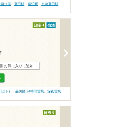
 切り傷
蒲田駅
蓮沼駅
京急蒲田駅
日帰り
宿泊
>
1件
お気に入りに追加
る
0円以下）
品川区 24時間営業、深夜営業
日帰り