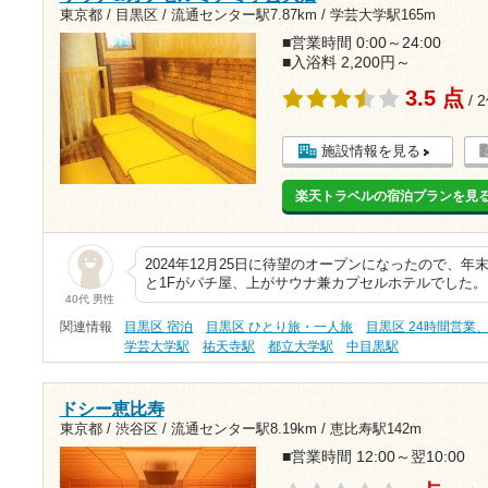
東京都 / 目黒区 /
流通センター駅7.87km
/
学芸大学駅165m
■営業時間 0:00～24:00
■入浴料 2,200円～
3.5 点
/ 
施設情報を見る
楽天トラベルの宿泊プランを見
2024年12月25日に待望のオープンになったので、年
と1Fがパチ屋、上がサウナ兼カプセルホテルでした。
40代 男性
関連情報
目黒区 宿泊
目黒区 ひとり旅・一人旅
目黒区 24時間営業
学芸大学駅
祐天寺駅
都立大学駅
中目黒駅
ドシー恵比寿
東京都 / 渋谷区 /
流通センター駅8.19km
/
恵比寿駅142m
■営業時間 12:00～翌10:00