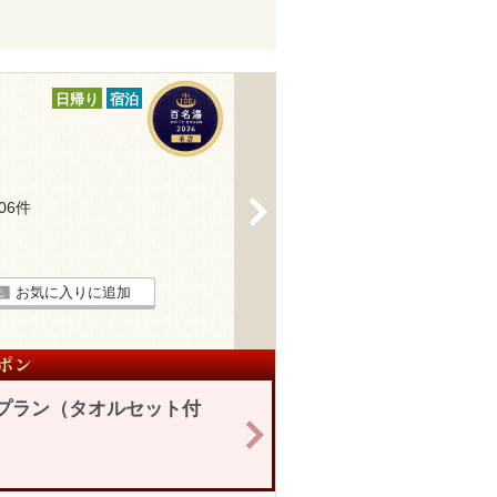
日帰り
宿泊
>
206件
お気に入りに追加
制プラン（タオルセット付
>