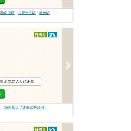
川崎 漫画
六郷土手駅
雑色駅
日帰り
宿泊
>
お気に入りに追加
る
業
川崎 駅近（徒歩10分以内）
日帰り
宿泊