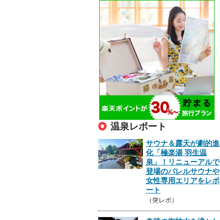
温泉レポート
サウナ＆露天が劇的進
化「極楽湯 羽生温
泉」！リニューアルで
登場のバレルサウナや
女性専用エリアをレポ
ート
（突レポ）