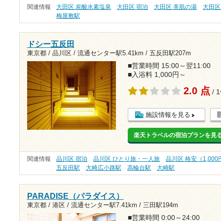
関連情報
大田区 炭酸水素塩泉
大田区 宿泊
大田区 美肌の湯
大田区
梅屋敷駅
ドシー五反田
東京都 / 品川区 /
流通センター駅5.41km
/
五反田駅207m
■営業時間 15:00～翌11:00
■入浴料 1,000円～
2.0 点
/ 
施設情報を見る
楽天トラベルの宿泊プランを見
関連情報
品川区 宿泊
品川区 ひとり旅・一人旅
品川区 格安（1,00
五反田駅
大崎広小路駅
高輪台駅
大崎駅
PARADISE（パラダイス）
東京都 / 港区 /
流通センター駅7.41km
/
三田駅194m
■営業時間 0:00～24:00