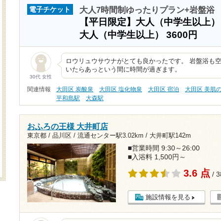
大人7時間制ゆったりプラン+岩盤浴
電子チケット
【平日限定】大人（中学生以上
大人（中学生以上）
3600円
ロウリュウサウナがとても良かったです。 岩盤浴も
いたらあっという間に時間が過ぎます。
30代 女性
関連情報
大田区 炭酸泉
大田区 塩化物泉
大田区 宿泊
大田区 美肌
平和島駅
大森駅
おふろの王様 大井町店
東京都 / 品川区 /
流通センター駅3.02km
/
大井町駅142m
■営業時間 9:30～26:00
■入浴料 1,500円～
3.6 点
/ 
施設情報を見る