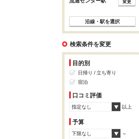
流通センター駅
変更
沿線・駅を選択
検索条件を変更
目的別
日帰り / 立ち寄り
宿泊
口コミ評価
指定なし
以上
予算
下限なし
～