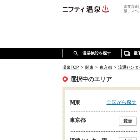
深夜営業
湯、スパ
温浴施設を探す
電
温泉TOP
>
関東
>
東京都
>
流通センタ
選択中のエリア
全国から探す
関東
東京都
変更