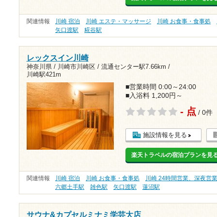
関連情報
川崎 宿泊
川崎 エステ・マッサージ
川崎 お食事・食事処
矢口渡駅
糀谷駅
レックスイン川崎
神奈川県 / 川崎市川崎区 /
流通センター駅7.66km
/
川崎駅421m
■営業時間 0:00～24:00
■入浴料 1,200円～
- 点
/ 0件
施設情報を見る
楽天トラベルの宿泊プランを見
関連情報
川崎 宿泊
川崎 お食事・食事処
川崎 24時間営業、深夜営
六郷土手駅
雑色駅
矢口渡駅
蓮沼駅
サウナ&カプセルミナミ学芸大店