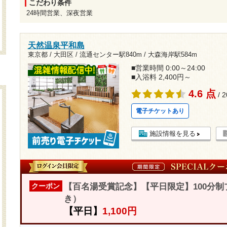
こだわり条件
24時間営業、深夜営業
天然温泉平和島
東京都 / 大田区 /
流通センター駅840m
/
大森海岸駅584m
■営業時間 0:00～24:00
■入浴料 2,400円～
4.6 点
/ 
電子チケットあり
施設情報を見る
【百名湯受賞記念】【平日限定】100分
クーポン
き）
【平日】
1,100円