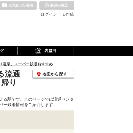
お気に入りの温泉
最近の履歴
ログイン
ID作成
グ
岩盤浴
り温泉、スーパー銭湯おすすめ
る流通
地図から探す
日帰り
走る駅です。このページでは流通センタ
パー銭湯情報をご紹介します。