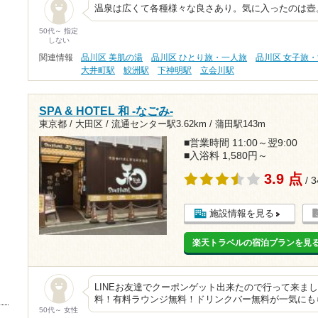
温泉は広くて各種様々な良さあり。気に入ったのは壺
50代～ 指定
しない
関連情報
品川区 美肌の湯
品川区 ひとり旅・一人旅
品川区 女子旅
大井町駅
鮫洲駅
下神明駅
立会川駅
SPA & HOTEL 和 -なごみ-
東京都 / 大田区 /
流通センター駅3.62km
/
蒲田駅143m
■営業時間 11:00～翌9:00
■入浴料 1,580円～
3.9 点
/ 
施設情報を見る
楽天トラベルの宿泊プランを見
LINEお友達でクーポンゲット出来たので行って来ました
料！有料ラウンジ無料！ドリンクバー無料が一気にも
50代～ 女性