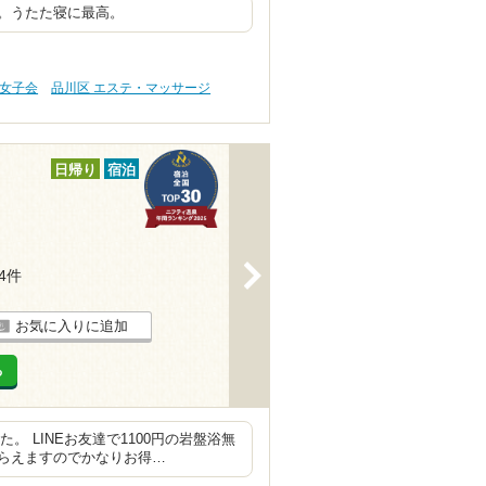
。うたた寝に最高。
・女子会
品川区 エステ・マッサージ
日帰り
宿泊
>
34件
お気に入りに追加
る
。 LINEお友達で1100円の岩盤浴無
らえますのでかなりお得…