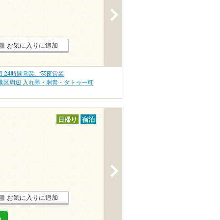
>
お気に入りに追加
 24時間営業、深夜営業
港区周辺 入れ墨・刺青・タトゥー可
日帰り
宿泊
>
お気に入りに追加
る