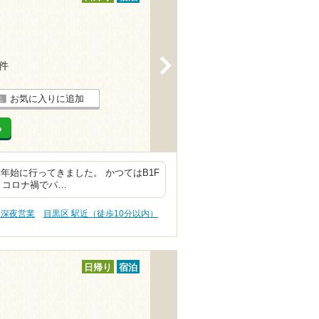
>
2件
お気に入りに追加
る
末年始に行ってきました。 かつてはB1F
 コロナ禍でパ…
、深夜営業
目黒区 駅近（徒歩10分以内）
日帰り
宿泊