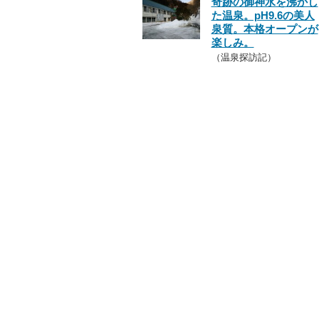
奇跡の御神水を沸かし
た温泉。pH9.6の美人
泉質。本格オープンが
楽しみ。
（温泉探訪記）