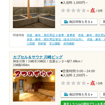
■入浴料 1,000円～
- 点
/ 0件
施設情報を見る
関連情報
赤坂・麻布・港区周辺 お食事・食事処
赤坂・麻布・港区周辺
赤坂・麻布・港区周辺 駅近（徒歩10分以内）
赤坂・麻布・
三田駅
田町駅
芝公園駅
赤羽橋駅
カプセル＆サウナ 川崎ビッグ
神奈川県 / 川崎市川崎区 /
流通センター駅7.48km
/
川崎駅494m
■営業時間 0:00～24:00
■入浴料 2,200円～
- 点
/ 0件
施設情報を見る
楽天トラベルの宿泊プランを見