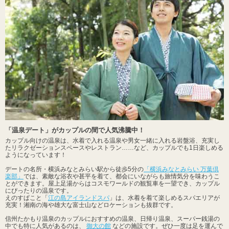
「温泉デート」がカップルの間で人気沸騰中！
カップル向けの温泉は、水着で入れる温泉や男女一緒に入れる岩盤浴、充実し
たリラクゼーションスペースやレストラン……など、カップルでも1日楽しめる
ようになっています！
デートの名所・横浜みなとみらい駅から徒歩5分の
「横浜みなとみらい 万葉倶
楽部」
では、素敵な浴衣や甚平を着て、都会にいながらも旅情気分を味わうこ
とができます。屋上足湯からはコスモワールドの観覧車を一望でき、カップル
にぴったりの温泉です。
えのすぱこと「
江の島アイランドスパ
」は、水着を着て楽しめるスパエリアが
充実！湘南の海や雄大な富士山などロケーションも抜群です。
信州たかもり温泉のカップルにおすすめの温泉、日帰り温泉、スーパー銭湯の
中でも特に人気があるのは、
御大の館
などの施設です。ぜひ一度は足を運んで