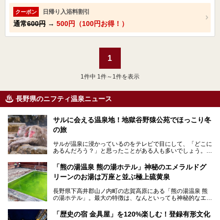
日帰り入浴料割引
クーポン
通常
600円
→
500円（100円お得！）
1
1
件中 1件～1件を表示
長野県のニフティ温泉ニュース
サルに会える温泉地！地獄谷野猿公苑でほっこり冬
の旅
サルが温泉に浸かっているのをテレビで目にして、「どこに
あるんだろう？」と思ったことがある人も多いでしょう。
この微笑ましい光景は、長野県にある「地獄谷野猿公苑」で
「熊の湯温泉 熊の湯ホテル」神秘のエメラルドグ
見られるもので、野生のサルが雪景色の中で温泉に浸かる姿
リーンのお湯は万座と並ぶ極上硫黄泉
を間近で観察できます。
長野県下高井郡山ノ内町の志賀高原にある「熊の湯温泉 熊
本記事では、地獄谷野猿公苑の魅力や見どころ、サルと温泉
の湯ホテル」。最大の特徴は、なんといっても神秘的なエメ
との関係性、地獄谷周辺の観光スポットについて紹介しま
ラルドグリーンのお湯。この美しいお湯に魅了され、何度も
す。サルを観察した後にほっこりと浸かれる温泉も紹介する
リピートするファンも多い温泉です。冬はスキーと一緒に楽
ので、野生のサルを観察する貴重な自然体験と温泉をあわせ
「歴史の宿 金具屋」を120%楽しむ！登録有形文化
しみたい極上の温泉を紹介します。
て楽しみたい人は、ぜひ参考にしてください。