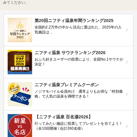
みてください。
第20回ニフティ温泉年間ランキング2025
全国約2.2万件の中から頂点に選ばれた、2025年の人
気施設は…
ニフティ温泉 サウナランキング2026
おふろ好きユーザーの投票により、全国No.1サウナが
決定！
ニフティ温泉プレミアムクーポン
ノジマモバイル会員向け 通常よりもお得な「特別価
格」で人気の温泉を満喫できる！
【ニフティ温泉 百名湯2026】
行ってみたい施設に投票してプレゼントを当てよう！
（全10回開催 / 合計260名様）