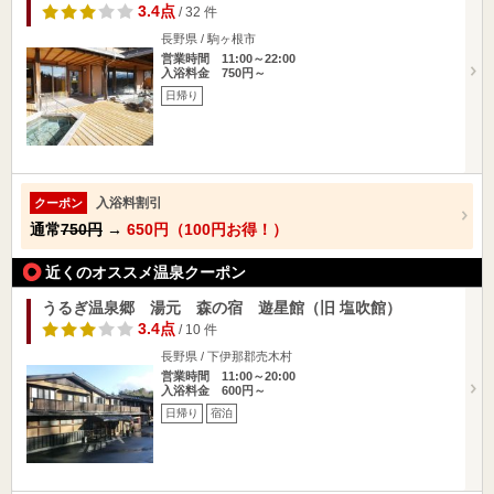
3.4点
/ 32 件
長野県 / 駒ヶ根市
営業時間 11:00～22:00
入浴料金 750円～
日帰り
入浴料割引
クーポン
通常
750円
→
650円（100円お得！）
近くのオススメ温泉クーポン
うるぎ温泉郷 湯元 森の宿 遊星館（旧 塩吹館）
3.4点
/ 10 件
長野県 / 下伊那郡売木村
営業時間 11:00～20:00
入浴料金 600円～
日帰り
宿泊