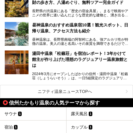
財の歩き方、八湯めぐり、無料ツアー完全ガイド
長野県の渋温泉にある「歴史の宿金具屋」。まるで映画やア
ニメの世界に迷い込んだような歴史的な建物と、湧き出る温
泉の恵みが魅力のお宿です。せっかく泊まるなら、その魅力
を隅々まで楽しみたいですよね。この記事では、金具屋での
昼神温泉のおすすめ温泉宿10選！観光スポット、日
滞在を最高の思い出にするための「楽しみ方」を徹底的にご
帰り温泉、アクセス方法も紹介
紹介します！
昼神温泉は、長野県南端の阿智村にある、強アルカリ性が特
徴の温泉。美人の湯と名高いその泉質を満喫できるだけでな
く、日本一の星空鑑賞ができる注目の温泉地です。
昼神温泉では、朝市などの観光スポットや、信州名物のおや
湯田中温泉「松籟荘」を宿泊レポート！3年かけて
きを楽しめるグルメスポットなど、観光を楽しむにはぴった
館主が作り上げた理想のラグジュアリー温泉旅館と
りの場所が豊富にあります。
この記事では、昼神温泉での滞在を充実させる宿泊施設や日
は
帰り温泉、見どころ満載の観光・グルメスポットに加え、ア
クセス方法も順に紹介します。
2024年3月にオープンしたばかりの信州・湯田中温泉「松籟
荘（しょうらいそう）」は、一日5組限定のラグジュアリー
温泉旅館。全室が源泉掛け流しの露天風呂、庭園付きで、プ
ライベートに楽しめる非日常感が味わえます。また宿泊者は
道向かいの「よろづや」の大浴場「桃山風呂」や共同浴場の
ニフティ温泉ニュースTOPへ
「湯田中大湯」も利用ができます。
信州たかもり温泉の人気テーマから探す
極上のお湯に浸り上質なお料理に舌鼓、特別な日に泊まりた
い湯田中温泉「松籟荘」を、実際に宿泊した目線で紹介しま
す。
サウナ
露天風呂
1
1
宿泊
カップル
1
1