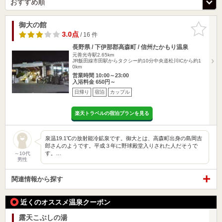
御大の館
お気に入
りに追加
3.0点
/ 16 件
長野県 / 下伊那郡高森町 / 信州たかもり温泉
元善光寺駅2.65km
JR飯田線市田駅からタクシー約10分中央道松川ICから約1
0km
営業時間 10:00～23:00
入浴料金 650円～
日帰り
宿泊
カップル
楽天トラベルの宿泊プランを見る
泉温19.1℃の放射能冷鉱泉です。御大とは、高森町出身の島岡吉
郎さんのようです。平成３年に野球殿堂入りされた人だそうで
す。…
～10代
男性
関連情報から探す
近くのオススメ温泉クーポン
露天こぶしの湯