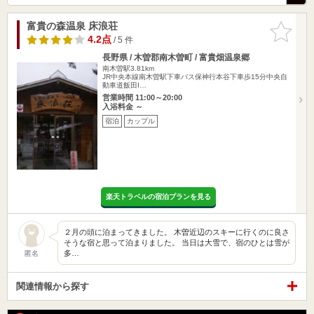
富貴の森温泉 床浪荘
お気に入
りに追加
4.2点
/ 5 件
長野県 / 木曽郡南木曽町 / 富貴畑温泉郷
南木曽駅3.81km
JR中央本線南木曽駅下車バス保神行本谷下車歩15分中央自
動車道飯田I…
営業時間 11:00～20:00
入浴料金 ～
宿泊
カップル
楽天トラベルの宿泊プランを見る
２月の頭に泊まってきました。 木曽近辺のスキーに行くのに良さ
そうな宿と思って泊まりました。 当日は大雪で、宿のひとは雪が
多…
匿名
関連情報から探す