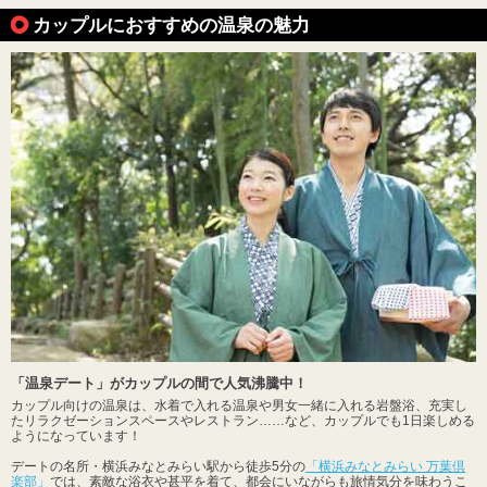
カップルにおすすめの温泉の魅力
「温泉デート」がカップルの間で人気沸騰中！
カップル向けの温泉は、水着で入れる温泉や男女一緒に入れる岩盤浴、充実し
たリラクゼーションスペースやレストラン……など、カップルでも1日楽しめる
ようになっています！
デートの名所・横浜みなとみらい駅から徒歩5分の
「横浜みなとみらい 万葉倶
楽部」
では、素敵な浴衣や甚平を着て、都会にいながらも旅情気分を味わうこ