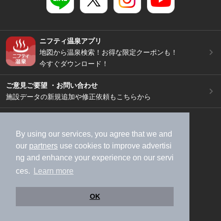
ニフティ温泉アプリ
地図から温泉検索！お得な限定クーポンも！
今すぐダウンロード！
ご意見ご要望 ・お問い合わせ
施設データの新規追加や修正依頼もこちらから
スマートフォン
/
PC
加盟店募集（資料請求）
広告出稿のご案内
By using our services, you agree that we and
our
partners
use cookies to improve advertisi
利用規約
ライフスタイルMEMBERS+規約
ng and enhance your experience on our servi
特定商取引法に基づく表記
ヘルプ
採用情報
ces.
Learn more
運営会社
個人情報保護ポリシー
©NIFTY Lifestyle Co., Ltd.
OK