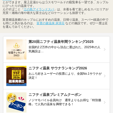
とができます。屋上足湯からはコスモワールドの観覧車を一望でき、カップル
にぴったりの温泉です。
えのすぱこと「
江の島アイランドスパ
」は、水着を着て楽しめるスパエリアが
充実！湘南の海や雄大な富士山などロケーションも抜群です。
富貴畑温泉郷のカップルにおすすめの温泉、日帰り温泉、スーパー銭湯の中で
も特に人気があるのは、
富貴の森温泉 床浪荘
などの施設です。ぜひ一度は足
を運んでみてください。
第20回ニフティ温泉年間ランキング2025
全国約2.2万件の中から頂点に選ばれた、2025年の人
気施設は…
ニフティ温泉 サウナランキング2026
おふろ好きユーザーの投票により、全国No.1サウナが
決定！
ニフティ温泉プレミアムクーポン
ノジマモバイル会員向け 通常よりもお得な「特別価
格」で人気の温泉を満喫できる！