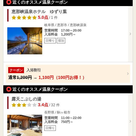
近くのオススメ温泉クーポン
恵那峡温泉ホテル ゆずり葉
5.0点
/ 1 件
岐阜県 / 恵那市 / 恵那峡源泉
営業時間 17:00～20:00
入浴料金 1,200円～
日帰り
宿泊
入浴割引
クーポン
通常
1,200円
→
1,100円（100円お得！）
近くのオススメ温泉クーポン
露天こぶしの湯
3.4点
/ 32 件
長野県 / 駒ヶ根市
営業時間 11:00～22:00
入浴料金 750円～
日帰り