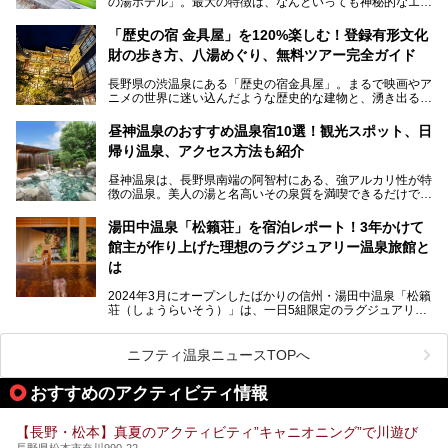
の湯ホテル」。最大の特徴は、なんといっても神秘的なエメ
との関係性、地獄谷周辺の観光スポットについて紹介しま
ラルドグリーンのお湯。この美しいお湯に魅了され、何度も
す。サルを観察した後にほっこりと浸かれる温泉も紹介する
リピートするファンも多い温泉です。冬はスキーと一緒に楽
ので、野生のサルを観察する貴重な自然体験と温泉をあわせ
「歴史の宿 金具屋」を120%楽しむ！登録有形文化
しみたい極上の温泉を紹介します。
て楽しみたい人は、ぜひ参考にしてください。
財の歩き方、八湯めぐり、無料ツアー完全ガイド
長野県の渋温泉にある「歴史の宿金具屋」。まるで映画やア
ニメの世界に迷い込んだような歴史的な建物と、湧き出る温
泉の恵みが魅力のお宿です。せっかく泊まるなら、その魅力
を隅々まで楽しみたいですよね。この記事では、金具屋での
昼神温泉のおすすめ温泉宿10選！観光スポット、日
滞在を最高の思い出にするための「楽しみ方」を徹底的にご
帰り温泉、アクセス方法も紹介
紹介します！
昼神温泉は、長野県南端の阿智村にある、強アルカリ性が特
徴の温泉。美人の湯と名高いその泉質を満喫できるだけでな
く、日本一の星空鑑賞ができる注目の温泉地です。
昼神温泉では、朝市などの観光スポットや、信州名物のおや
湯田中温泉「松籟荘」を宿泊レポート！3年かけて
きを楽しめるグルメスポットなど、観光を楽しむにはぴった
館主が作り上げた理想のラグジュアリー温泉旅館と
りの場所が豊富にあります。
この記事では、昼神温泉での滞在を充実させる宿泊施設や日
は
帰り温泉、見どころ満載の観光・グルメスポットに加え、ア
クセス方法も順に紹介します。
2024年3月にオープンしたばかりの信州・湯田中温泉「松籟
荘（しょうらいそう）」は、一日5組限定のラグジュアリー
温泉旅館。全室が源泉掛け流しの露天風呂、庭園付きで、プ
ライベートに楽しめる非日常感が味わえます。また宿泊者は
道向かいの「よろづや」の大浴場「桃山風呂」や共同浴場の
ニフティ温泉ニュースTOPへ
「湯田中大湯」も利用ができます。
おすすめのアクティビティ情報
極上のお湯に浸り上質なお料理に舌鼓、特別な日に泊まりた
い湯田中温泉「松籟荘」を、実際に宿泊した目線で紹介しま
す。
【長野・松本】真夏のアクティビティ”キャニオニング”で川遊び
長野県松本市奈川990-22