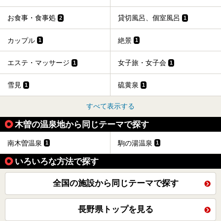
お食事・食事処
貸切風呂、個室風呂
2
1
カップル
絶景
1
1
エステ・マッサージ
女子旅・女子会
1
1
雪見
硫黄泉
1
1
すべて表示する
木曽の温泉地から同じテーマで探す
南木曽温泉
駒の湯温泉
1
1
いろいろな方法で探す
全国の施設から同じテーマで探す
長野県トップを見る