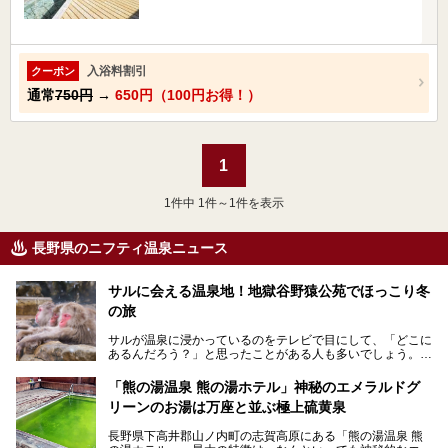
入浴料割引
クーポン
通常
750円
→
650円（100円お得！）
1
1
件中 1件～1件を表示
長野県のニフティ温泉ニュース
サルに会える温泉地！地獄谷野猿公苑でほっこり冬
の旅
サルが温泉に浸かっているのをテレビで目にして、「どこに
あるんだろう？」と思ったことがある人も多いでしょう。
この微笑ましい光景は、長野県にある「地獄谷野猿公苑」で
「熊の湯温泉 熊の湯ホテル」神秘のエメラルドグ
見られるもので、野生のサルが雪景色の中で温泉に浸かる姿
リーンのお湯は万座と並ぶ極上硫黄泉
を間近で観察できます。
長野県下高井郡山ノ内町の志賀高原にある「熊の湯温泉 熊
本記事では、地獄谷野猿公苑の魅力や見どころ、サルと温泉