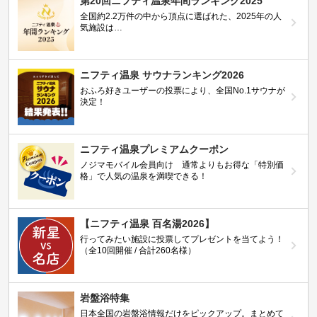
第20回ニフティ温泉年間ランキング2025
全国約2.2万件の中から頂点に選ばれた、2025年の人
気施設は…
ニフティ温泉 サウナランキング2026
おふろ好きユーザーの投票により、全国No.1サウナが
決定！
ニフティ温泉プレミアムクーポン
ノジマモバイル会員向け 通常よりもお得な「特別価
格」で人気の温泉を満喫できる！
【ニフティ温泉 百名湯2026】
行ってみたい施設に投票してプレゼントを当てよう！
（全10回開催 / 合計260名様）
岩盤浴特集
日本全国の岩盤浴情報だけをピックアップ。まとめて