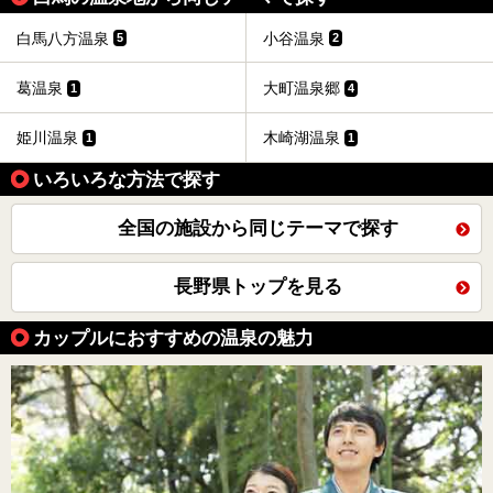
白馬八方温泉
小谷温泉
5
2
葛温泉
大町温泉郷
1
4
姫川温泉
木崎湖温泉
1
1
いろいろな方法で探す
全国の施設から同じテーマで探す
長野県トップを見る
カップルにおすすめの温泉の魅力