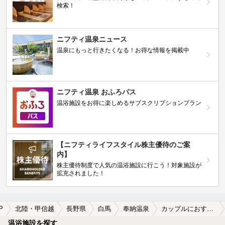
検索！
ニフティ温泉ニュース
温泉にもっと行きたくなる！お得な情報を掲載中
ニフティ温泉 おふろパス
温浴施設をお得に楽しめるサブスクリプションプラン
【ニフティライフスタイル株主優待のご案
内】
株主優待制度で人気の温浴施設に行こう！対象施設が
拡充されました！
P
北陸・甲信越
長野県
白馬
奉納温泉
カップルにおすすめの奉納温泉の温泉、日帰り温泉、スーパー銭湯おすすめ
温浴施設を探す