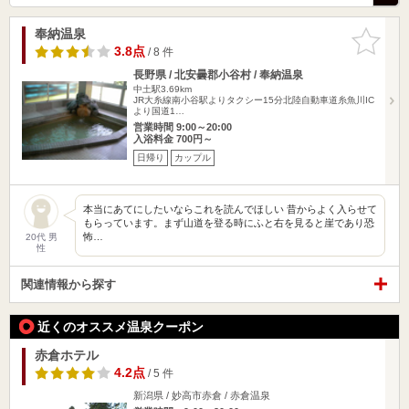
奉納温泉
お気に入
りに追加
3.8点
/ 8 件
長野県 / 北安曇郡小谷村 / 奉納温泉
中土駅3.69km
JR大糸線南小谷駅よりタクシー15分北陸自動車道糸魚川IC
より国道1…
営業時間 9:00～20:00
入浴料金 700円～
日帰り
カップル
本当にあてにしたいならこれを読んでほしい 昔からよく入らせて
もらっています。まず山道を登る時にふと右を見ると崖であり恐
怖…
20代 男
性
関連情報から探す
近くのオススメ温泉クーポン
赤倉ホテル
4.2点
/ 5 件
新潟県 / 妙高市赤倉 / 赤倉温泉