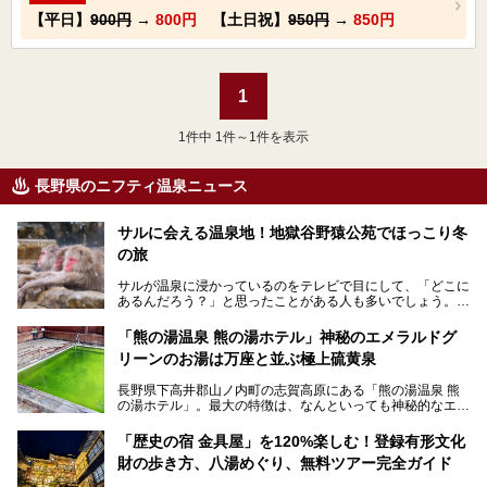
【平日】
900円
→
800円
【土日祝】
950円
→
850円
1
1
件中 1件～1件を表示
長野県のニフティ温泉ニュース
サルに会える温泉地！地獄谷野猿公苑でほっこり冬
の旅
サルが温泉に浸かっているのをテレビで目にして、「どこに
あるんだろう？」と思ったことがある人も多いでしょう。
この微笑ましい光景は、長野県にある「地獄谷野猿公苑」で
「熊の湯温泉 熊の湯ホテル」神秘のエメラルドグ
見られるもので、野生のサルが雪景色の中で温泉に浸かる姿
リーンのお湯は万座と並ぶ極上硫黄泉
を間近で観察できます。
長野県下高井郡山ノ内町の志賀高原にある「熊の湯温泉 熊
本記事では、地獄谷野猿公苑の魅力や見どころ、サルと温泉
の湯ホテル」。最大の特徴は、なんといっても神秘的なエメ
との関係性、地獄谷周辺の観光スポットについて紹介しま
ラルドグリーンのお湯。この美しいお湯に魅了され、何度も
す。サルを観察した後にほっこりと浸かれる温泉も紹介する
リピートするファンも多い温泉です。冬はスキーと一緒に楽
ので、野生のサルを観察する貴重な自然体験と温泉をあわせ
「歴史の宿 金具屋」を120%楽しむ！登録有形文化
しみたい極上の温泉を紹介します。
て楽しみたい人は、ぜひ参考にしてください。
財の歩き方、八湯めぐり、無料ツアー完全ガイド