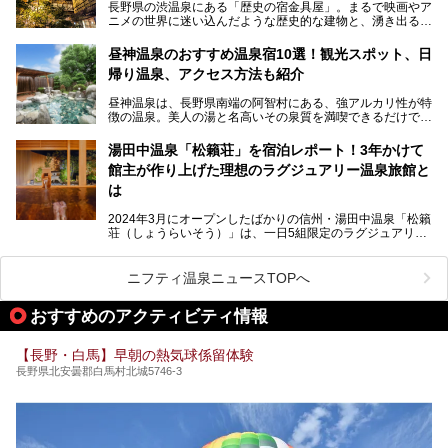
長野県の渋温泉にある「歴史の宿金具屋」。まるで映画やア
ニメの世界に迷い込んだような歴史的な建物と、湧き出る温
泉の恵みが魅力のお宿です。せっかく泊まるなら、その魅力
を隅々まで楽しみたいですよね。この記事では、金具屋での
昼神温泉のおすすめ温泉宿10選！観光スポット、日
滞在を最高の思い出にするための「楽しみ方」を徹底的にご
帰り温泉、アクセス方法も紹介
紹介します！
昼神温泉は、長野県南端の阿智村にある、強アルカリ性が特
徴の温泉。美人の湯と名高いその泉質を満喫できるだけでな
く、日本一の星空鑑賞ができる注目の温泉地です。
昼神温泉では、朝市などの観光スポットや、信州名物のおや
湯田中温泉「松籟荘」を宿泊レポート！3年かけて
きを楽しめるグルメスポットなど、観光を楽しむにはぴった
館主が作り上げた理想のラグジュアリー温泉旅館と
りの場所が豊富にあります。
この記事では、昼神温泉での滞在を充実させる宿泊施設や日
は
帰り温泉、見どころ満載の観光・グルメスポットに加え、ア
クセス方法も順に紹介します。
2024年3月にオープンしたばかりの信州・湯田中温泉「松籟
荘（しょうらいそう）」は、一日5組限定のラグジュアリー
温泉旅館。全室が源泉掛け流しの露天風呂、庭園付きで、プ
ライベートに楽しめる非日常感が味わえます。また宿泊者は
道向かいの「よろづや」の大浴場「桃山風呂」や共同浴場の
ニフティ温泉ニュースTOPへ
「湯田中大湯」も利用ができます。
おすすめのアクティビティ情報
極上のお湯に浸り上質なお料理に舌鼓、特別な日に泊まりた
い湯田中温泉「松籟荘」を、実際に宿泊した目線で紹介しま
す。
【長野・白馬】早朝の熱気球係留体験
長野県北安曇郡白馬村北城5746-3