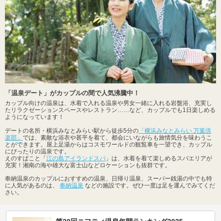
「温泉デート」がカップルの間で人気沸騰中！
カップル向けの温泉は、水着で入れる温泉や男女一緒に入れる岩盤浴、充実し
たリラクゼーションスペースやレストラン……など、カップルでも1日楽しめる
ようになっています！
デートの名所・横浜みなとみらい駅から徒歩5分の
「横浜みなとみらい 万葉倶
楽部」
では、素敵な浴衣や甚平を着て、都会にいながらも旅情気分を味わうこ
とができます。屋上足湯からはコスモワールドの観覧車を一望でき、カップル
にぴったりの温泉です。
えのすぱこと「
江の島アイランドスパ
」は、水着を着て楽しめるスパエリアが
充実！湘南の海や雄大な富士山などロケーションも抜群です。
奉納温泉のカップルにおすすめの温泉、日帰り温泉、スーパー銭湯の中でも特
に人気があるのは、
奉納温泉
などの施設です。ぜひ一度は足を運んでみてくだ
さい。