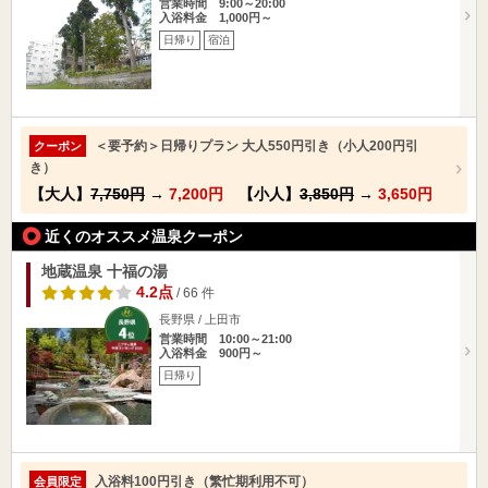
営業時間 9:00～20:00
入浴料金 1,000円～
日帰り
宿泊
＜要予約＞日帰りプラン 大人550円引き（小人200円引
クーポン
き）
【大人】
7,750円
→
7,200円
【小人】
3,850円
→
3,650円
近くのオススメ温泉クーポン
地蔵温泉 十福の湯
4.2点
/ 66 件
長野県 / 上田市
営業時間 10:00～21:00
入浴料金 900円～
日帰り
入浴料100円引き（繁忙期利用不可）
会員限定