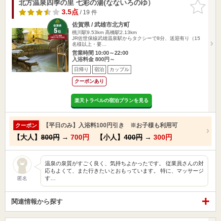
北方温泉四季の里 七彩の湯(なないろのゆ）
お気に入
りに追加
3.5点
/ 19 件
佐賀県 / 武雄市北方町
桃川駅9.53km
高橋駅2.13km
JR佐世保線武雄温泉駅からタクシーで8分、送迎有り（15
名様以上・要…
営業時間 10:00～22:00
入浴料金 800円～
日帰り
宿泊
カップル
クーポンあり
楽天トラベルの宿泊プランを見る
【平日のみ】入浴料100円引き ※お子様も利用可
クーポン
【大人】
800円
→
700円
【小人】
400円
→
300円
温泉の泉質がすごく良く、気持ちよかったです。 従業員さんの対
応もよくて、また行きたいとおもっています。 特に、マッサージ
す…
匿名
関連情報から探す