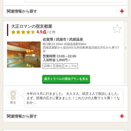
関連情報から探す
大正ロマンの宿京都屋
お気に入
りに追加
4.5点
/ 2 件
佐賀県 / 武雄市 / 武雄温泉
桃川駅10.26km
武雄温泉駅698m
武雄温泉駅から徒歩8分九州自動車道武雄北方ICから車で7
分
営業時間 13:00～22:00
入浴料金 1,000円～
日帰り
宿泊
カップル
楽天トラベルの宿泊プランを見る
今年の３月に行きました。 大人３人、幼児３人で宿泊しました。
まず、部屋の広さに驚きました！これだけの人数で１５畳！！な
おか…
匿名
関連情報から探す