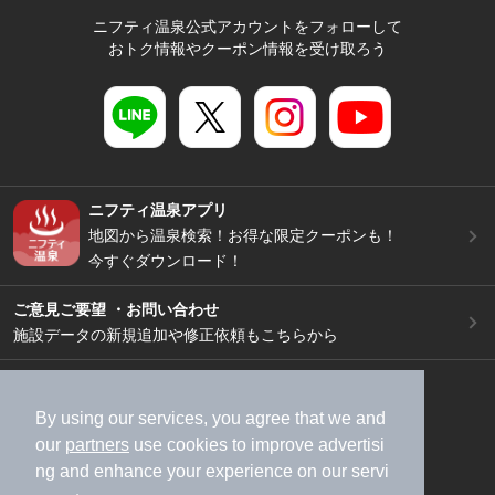
ニフティ温泉公式アカウントをフォローして
おトク情報やクーポン情報を受け取ろう
ニフティ温泉アプリ
地図から温泉検索！お得な限定クーポンも！
今すぐダウンロード！
ご意見ご要望 ・お問い合わせ
施設データの新規追加や修正依頼もこちらから
スマートフォン
/
PC
加盟店募集（資料請求）
広告出稿のご案内
By using our services, you agree that we and
our
partners
use cookies to improve advertisi
利用規約
ライフスタイルMEMBERS+規約
ng and enhance your experience on our servi
特定商取引法に基づく表記
ヘルプ
採用情報