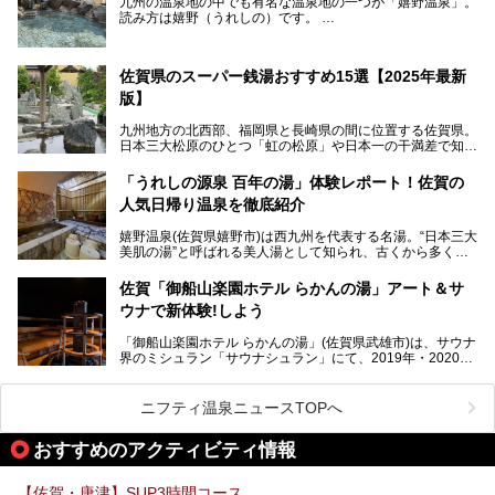
九州の温泉地の中でも有名な温泉地の一つが「嬉野温泉」。
読み方は嬉野（うれしの）です。
文化財のラグジュアリー名宿で、お得にプチ贅沢体験を。今
日本三大美肌の湯で、入ると肌がツルツルスベスベになりま
回は「旅館 綿屋」の日帰り温泉を中心にレビューします！
すよ。
温泉街には特産の嬉野茶がいただけるお茶屋さんがあった
佐賀県のスーパー銭湯おすすめ15選【2025年最新
り、「美肌祈願」ができる豊玉姫神社があったりと見どころ
満載。
版】
温泉も日帰り温泉施設から老舗の旅館までバラエティに富ん
でいて、老若男女、家族からカップルまで満喫できます。
九州地方の北西部、福岡県と長崎県の間に位置する佐賀県。
時間がゆっくりと流れ、観光も楽しめる嬉野温泉、その中で
日本三大松原のひとつ「虹の松原」や日本一の干満差で知ら
も人気の日帰り温泉を紹介します！
れる有明海の干潟、玄界灘に面した棚田などの美しい風景が
泉質はもちろん、施設も充実している所が多く、いくつも回
魅力です。有田焼や伊万里焼、唐津焼などのやきものが盛ん
「うれしの源泉 百年の湯」体験レポート！佐賀の
りたい場所ばかりですよ。
なことでも知られています。
人気日帰り温泉を徹底紹介
佐賀県にはまた、嬉野温泉や武雄温泉を筆頭に数多くの温泉
があります。泉質は多種多様で、「町の数ほど温泉がある」
嬉野温泉(佐賀県嬉野市)は西九州を代表する名湯。“日本三大
と言われるほど。今回は、そんな佐賀県で特におすすめのス
美肌の湯”と呼ばれる美人湯として知られ、古くから多くの
ーパー銭湯をピックアップしました。
人々に利用され続けてきました。
中でも「うれしの源泉 百年の湯」は、嬉野温泉では数少な
佐賀「御船山楽園ホテル らかんの湯」アート＆サ
い日帰り入浴専門施設のひとつ。多くの常連客や観光客に親
ウナで新体験!しよう
しまれています。
「御船山楽園ホテル らかんの湯」(佐賀県武雄市)は、サウナ
今回は、地元九州在住のニフティ温泉ライターである筆者が
界のミシュラン「サウナシュラン」にて、2019年・2020
「うれしの源泉 百年の湯」を現地体験。定番の大浴場をは
年・2021年の3年連続でグランプリを獲得。名実ともに日本
じめ、人気の家族湯や食事(ランチ)まで、それらの全貌を徹
一のサウナと言っても過言ではありません。
底紹介します！
ニフティ温泉ニュースTOPへ
今回は、その大注目のサウナと温泉入浴施設を、男女別浴室
───
ごとに現地取材してきました！ さらには、御船山楽園で同
提供元：うれしの源泉 百年の湯【PR】
おすすめのアクティビティ情報
時開催中のチームラボ作品展も併せてご紹介。アート＆サウ
この記事はうれしの源泉 百年の湯のPRレポート記事です。
ナというかつてどこにも無かった組み合わせで、新体験!し
てみましょう。
【佐賀・唐津】SUP3時間コース