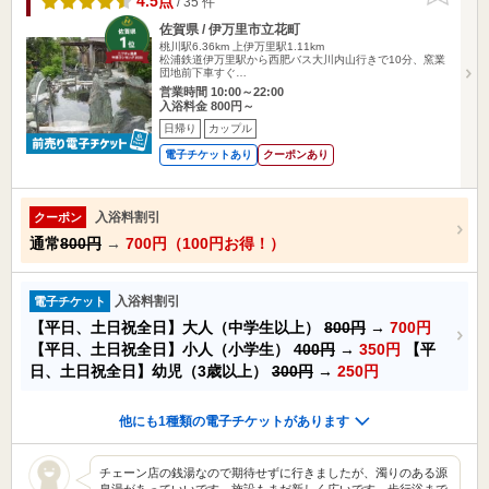
4.5点
/ 35 件
佐賀県 / 伊万里市立花町
桃川駅6.36km
上伊万里駅1.11km
松浦鉄道伊万里駅から西肥バス大川内山行きで10分、窯業
団地前下車すぐ…
営業時間 10:00～22:00
入浴料金 800円～
日帰り
カップル
電子チケットあり
クーポンあり
入浴料割引
クーポン
通常
800円
→
700円（100円お得！）
入浴料割引
電子チケット
【平日、土日祝全日】大人（中学生以上）
800円
→
700円
【平日、土日祝全日】小人（小学生）
400円
→
350円
【平
日、土日祝全日】幼児（3歳以上）
300円
→
250円
他にも1種類の電子チケットがあります
チェーン店の銭湯なので期待せずに行きましたが、濁りのある源
泉湯があっていいです。施設もまだ新しく広いです。歩行浴まで