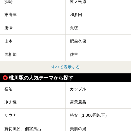
浜崎
虹ノ松原
東唐津
和多田
唐津
鬼塚
山本
肥前久保
西相知
佐里
すべて表示する
桃川駅の人気テーマから探す
宿泊
カップル
冷え性
露天風呂
サウナ
格安（1,000円以下）
貸切風呂、個室風呂
美肌の湯