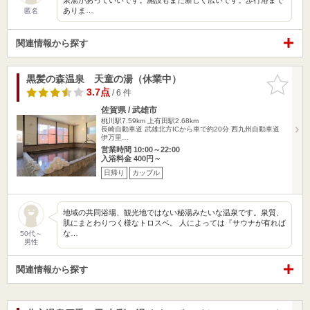
ありま…
匿名
関連情報から探す
黒髪の森温泉 天童の湯（休業中）
お気に入
りに追加
3.7点
/ 6 件
佐賀県 / 武雄市
桃川駅7.59km
上有田駅2.68km
長崎自動車道 武雄北方ICから車で約20分 西九州自動車道
伊万里…
営業時間 10:00～22:00
入浴料金 400円～
日帰り
カップル
地域の共同浴場、観光地ではない秘湯みたいな温泉です。泉質、
肌にまとわりつく様なトロスベ。 人によっては『サウナが有れば
な…
50代～
男性
関連情報から探す