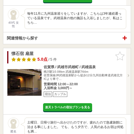
毎年11月に九州温泉巡りをしていますが、こちらは3年連続通っ
ている温泉です。武雄温泉の他の施設も入浴しましたが、私はこ
ちら…
40代 女
性
関連情報から探す
懐石宿 扇屋
お気に入
りに追加
5.0点
/ 5 件
佐賀県 / 武雄市武雄町 / 武雄温泉
桃川駅10.08km
武雄温泉駅764m
佐世保線JR武雄温泉駅から徒歩12分九州自動車道武雄北方
ICより車で…
営業時間 12:00～22:00
入浴料金 3,000円～
宿泊
カップル
楽天トラベルの宿泊プランを見る
土曜日、日帰り旅行へ出かけたのですが、疲れたので急慮旅館に
泊まる事にしました。 でも、もう夕方で、人気のあるお宿は何処
も満…
匿名