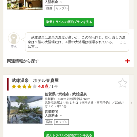
入浴料金 ～
宿泊
カップル
楽天トラベルの宿泊プランを見る
武雄温泉は源泉の温度が高いが、この宿も同じ。掛け流しの温
泉は１階の大浴場だけ。４階の大浴場は循環されている。 ここ
は宮…
匿名
関連情報から探す
武雄温泉 ホテル春慶屋
お気に入
りに追加
4.0点
/ 1 件
佐賀県 / 武雄市 / 武雄温泉
桃川駅10.03km
武雄温泉駅769m
武雄温泉駅より約１キロ（無料送迎・事前予約）／武雄北
方ＩＣ・車15分…
営業時間
入浴料金 ～
宿泊
カップル
楽天トラベルの宿泊プランを見る