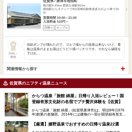
佐賀県 / 唐津市相知町
桃川駅9.45km
肥前久保駅903m
相知駅からタクシーで8分長崎自動車道多久ICより車で20
分
営業時間 10:00～21:00
入浴料金 510円～
日帰り
カップル
供給ポンプが壊れたので、ゴルフ場からの温泉は来ないけど、看
板は温泉のままお湯はピリピリ感バッチリです。それなら値段を
下げれ…
50代～
男性
関連情報から探す
佐賀県のニフティ温泉ニュース
からつ温泉「旅館 綿屋」日帰り入浴レビュー！国
登録有形文化財の名宿でプチ贅沢体験を【佐賀】
からつ温泉「旅館 綿屋」(佐賀県唐津市)は、明治9年(1876
年)創業の老舗宿。2014年には建物の一部が国登録有形文化
財に登録され、この地でもとりわけ格式高い宿の一つです。
しかし良質の自家源泉を所有し、日帰り入浴が可能な点はあ
【厳選】嬉野温泉でおすすめの日帰り温泉22選
まり知られていません。近寄りがたいほどの敷居の高いイメ
ージとは反して、実は温かみある接客が特徴の名宿です。