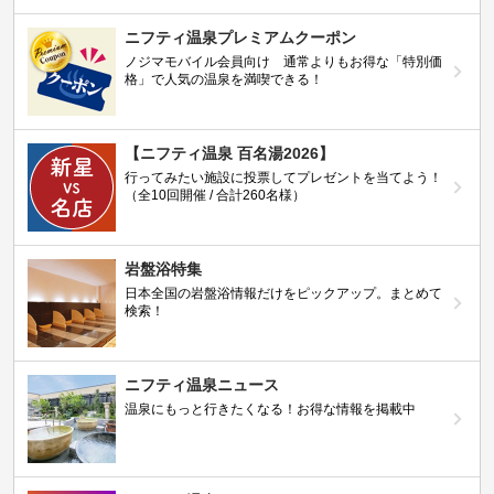
ニフティ温泉プレミアムクーポン
ノジマモバイル会員向け 通常よりもお得な「特別価
格」で人気の温泉を満喫できる！
【ニフティ温泉 百名湯2026】
行ってみたい施設に投票してプレゼントを当てよう！
（全10回開催 / 合計260名様）
岩盤浴特集
日本全国の岩盤浴情報だけをピックアップ。まとめて
検索！
ニフティ温泉ニュース
温泉にもっと行きたくなる！お得な情報を掲載中