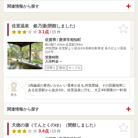
関連情報から探す
佐里温泉 銀乃湯(閉館しました)
お気に入
りに追加
3.1点
/ 15 件
佐賀県 / 唐津市相知町
桃川駅7.42km
佐里駅289m
JR筑肥線 佐里駅より徒歩3分長崎自動車道 多久ICより国道
203号…
営業時間
入浴料金 ～
日帰り
宿泊
カップル
1両編成の黄色いかわいい電車が走るJR筑肥線。その田園地帯に
ある佐里駅から徒歩3分。佐里温泉に佇む、大正4年開業の一軒宿
「…
匿名
関連情報から探す
天徳の湯（てんとくのゆ）（閉館しました）
お気に入
りに追加
3.4点
/ 10 件