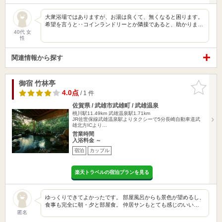
大衆浴場ではありますが、お湯は良くて、無くなると困ります。
希望を言うと‥コインランドリーとか隣接であると、助かりま…
40代 女
性
関連情報から探す
御宿 竹林亭
お気に入
りに追加
4.0点
/ 1 件
佐賀県 / 武雄市武雄町 / 武雄温泉
桃川駅11.49km
武雄温泉駅1.71km
JR佐世保線武雄温泉駅よりタクシーで5分長崎自動車道武
雄北方ICより…
営業時間
入浴料金 ～
宿泊
カップル
楽天トラベルの宿泊プランを見る
ゆっくりできてよかったです。 部屋風呂からも景色が望めるし、
食事も完全に朝・夕と部屋食。 仲居サンもとても感じのいい…
匿名