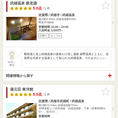
武雄温泉 家老湯
お気に入
りに追加
5.0点
/ 1 件
佐賀県 / 武雄市 / 武雄温泉
桃川駅9.95km
武雄温泉駅839m
県道253経由
営業時間 10:00～23:00
入浴料金 3,500円～
日帰り
カップル
殿様湯と並ぶ武雄温泉の源泉かけ流し湯処 嬉野温泉とともに、佐
賀県を代表する温泉として知られる武雄温泉。そのまさにシン…
50代～
男性
関連情報から探す
湯元荘 東洋館
お気に入
りに追加
5.0点
/ 1 件
佐賀県 / 武雄市武雄町 / 武雄温泉
桃川駅10.03km
武雄温泉駅754m
JR博多駅より佐世保線「武雄温泉駅」下車（所要時間63
分）、徒歩10…
営業時間