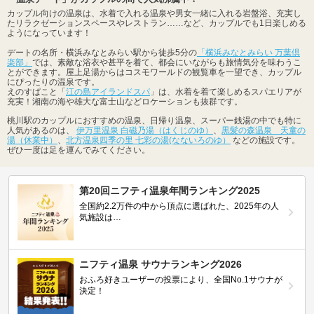
カップル向けの温泉は、水着で入れる温泉や男女一緒に入れる岩盤浴、充実し
たリラクゼーションスペースやレストラン……など、カップルでも1日楽しめる
ようになっています！
デートの名所・横浜みなとみらい駅から徒歩5分の
「横浜みなとみらい 万葉倶
楽部」
では、素敵な浴衣や甚平を着て、都会にいながらも旅情気分を味わうこ
とができます。屋上足湯からはコスモワールドの観覧車を一望でき、カップル
にぴったりの温泉です。
えのすぱこと「
江の島アイランドスパ
」は、水着を着て楽しめるスパエリアが
充実！湘南の海や雄大な富士山などロケーションも抜群です。
桃川駅のカップルにおすすめの温泉、日帰り温泉、スーパー銭湯の中でも特に
人気があるのは、
伊万里温泉 白磁乃湯（はくじのゆ）
、
黒髪の森温泉 天童の
湯（休業中）
、
北方温泉四季の里 七彩の湯(なないろのゆ）
などの施設です。
ぜひ一度は足を運んでみてください。
第20回ニフティ温泉年間ランキング2025
全国約2.2万件の中から頂点に選ばれた、2025年の人
気施設は…
ニフティ温泉 サウナランキング2026
おふろ好きユーザーの投票により、全国No.1サウナが
決定！