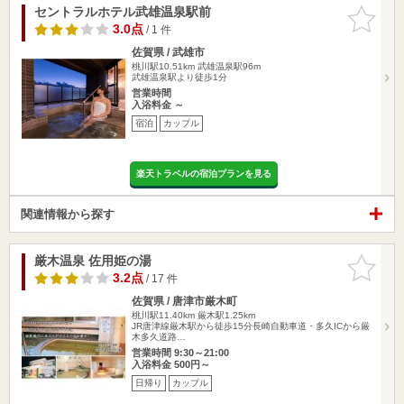
セントラルホテル武雄温泉駅前
お気に入
りに追加
3.0点
/ 1 件
佐賀県 / 武雄市
桃川駅10.51km
武雄温泉駅96m
武雄温泉駅より徒歩1分
営業時間
入浴料金 ～
宿泊
カップル
楽天トラベルの宿泊プランを見る
関連情報から探す
厳木温泉 佐用姫の湯
お気に入
りに追加
3.2点
/ 17 件
佐賀県 / 唐津市厳木町
桃川駅11.40km
厳木駅1.25km
JR唐津線厳木駅から徒歩15分長崎自動車道・多久ICから厳
木多久道路…
営業時間 9:30～21:00
入浴料金 500円～
日帰り
カップル