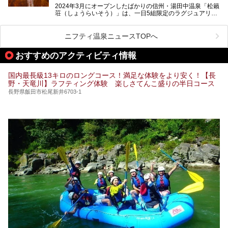
クセス方法も順に紹介します。
2024年3月にオープンしたばかりの信州・湯田中温泉「松籟
荘（しょうらいそう）」は、一日5組限定のラグジュアリー
温泉旅館。全室が源泉掛け流しの露天風呂、庭園付きで、プ
ライベートに楽しめる非日常感が味わえます。また宿泊者は
道向かいの「よろづや」の大浴場「桃山風呂」や共同浴場の
ニフティ温泉ニュースTOPへ
「湯田中大湯」も利用ができます。
おすすめのアクティビティ情報
極上のお湯に浸り上質なお料理に舌鼓、特別な日に泊まりた
い湯田中温泉「松籟荘」を、実際に宿泊した目線で紹介しま
す。
国内最長級13キロのロングコース！満足な体験をより安く！【長
野・天竜川】ラフティング体験 楽しさてんこ盛りの半日コース
長野県飯田市松尾新井6703-1