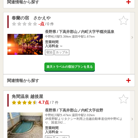
関連情報から探す
春蘭の宿 さかえや
お気に入
りに追加
-点
/ 0 件
長野県 / 下高井郡山ノ内町大字平穏渋温泉
中野松川駅5.39km
湯田中駅1.67km
営業時間
入浴料金 ～
宿泊
カップル
楽天トラベルの宿泊プランを見る
関連情報から探す
角間温泉 越後屋
お気に入
りに追加
4.7点
/ 7 件
長野県 / 下高井郡山ノ内町大字佐野
中野松川駅5.47km
湯田中駅2.02km
JR長野駅よりタクシー利用上信越自動車道信州中野ICよ
り、国道292…
営業時間
入浴料金 ～