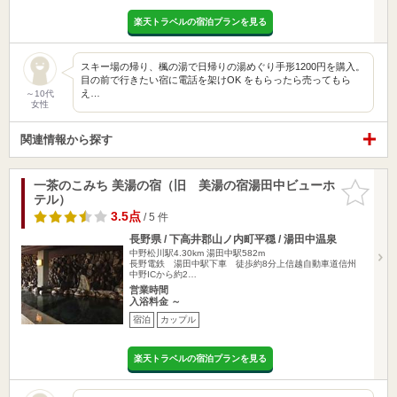
楽天トラベルの宿泊プランを見る
スキー場の帰り、楓の湯で日帰りの湯めぐり手形1200円を購入。
目の前で行きたい宿に電話を架けOK をもらったら売ってもら
え…
～10代
女性
関連情報から探す
一茶のこみち 美湯の宿（旧 美湯の宿湯田中ビューホ
お気に入
テル）
りに追加
3.5点
/ 5 件
長野県 / 下高井郡山ノ内町平穏 / 湯田中温泉
中野松川駅4.30km
湯田中駅582m
長野電鉄 湯田中駅下車 徒歩約8分上信越自動車道信州
中野ICから約2…
営業時間
入浴料金 ～
宿泊
カップル
楽天トラベルの宿泊プランを見る