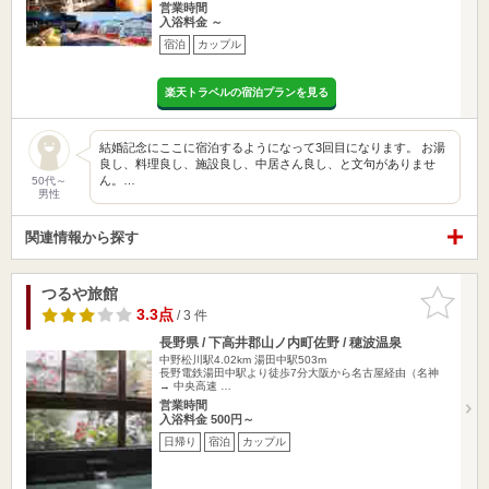
営業時間
入浴料金 ～
宿泊
カップル
楽天トラベルの宿泊プランを見る
結婚記念にここに宿泊するようになって3回目になります。 お湯
良し、料理良し、施設良し、中居さん良し、と文句がありませ
ん。…
50代～
男性
関連情報から探す
つるや旅館
お気に入
りに追加
3.3点
/ 3 件
長野県 / 下高井郡山ノ内町佐野 / 穂波温泉
中野松川駅4.02km
湯田中駅503m
長野電鉄湯田中駅より徒歩7分大阪から名古屋経由（名神
→ 中央高速 …
営業時間
入浴料金 500円～
日帰り
宿泊
カップル