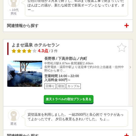
公社の管理が３月末で終了し、4/15まで改装工事で閉まっていた
ぽんぽこの湯が、新たな経営で新装オープンとなっています。オ
ー…
～10代
男性
関連情報から探す
よませ温泉 ホテルセラン
お気に入
りに追加
4.3点
/ 3 件
長野県 / 下高井郡山ノ内町
中野松川駅4.87km
夜間瀬駅2.46km
長野電鉄・湯田中駅より送迎車で約10分上信越道・信州中
野ICから車で…
営業時間 14:00～22:00
入浴料金 600円～
日帰り
宿泊
カップル
楽天トラベルの宿泊プランを見る
貸切温泉を利用しました。 一組2500円と良心的で サウナがあっ
てよかったです。 夕日も夜景もきれいでした。 ちょ…
匿名
関連情報から探す