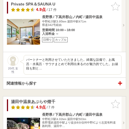
Private SPA＆SAUNA U
お気に入
りに追加
4.9点
/ 17 件
長野県 / 下高井郡山ノ内町 / 湯田中温泉
中野松川駅3.95km
湯田中駅471m
県道342号経由
営業時間 10:00～18:00
入浴料金 ～
日帰り
カップル
パートナーと利用させていただきました。綺麗な設備で、お風
呂・水風呂・サウナまとめて利用出来るのが魅力的でした。お値
段も割と…
20代 女
性
関連情報から探す
湯田中温泉あぶらや燈千
お気に入
りに追加
4.9点
/ 7 件
長野県 / 下高井郡山ノ内町 / 湯田中温泉
中野松川駅4.02km
湯田中駅503m
長野電鉄湯田中駅より徒歩8分信州中野ICより志賀有料道
路利用、湯田中…