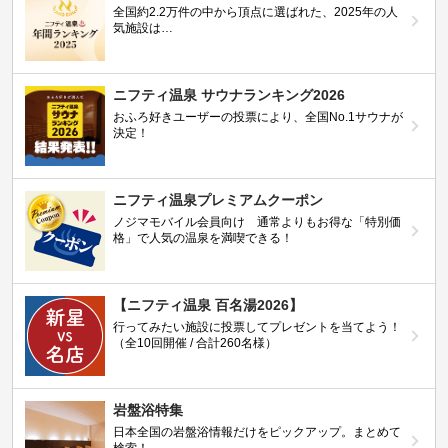
全国約2.2万件の中から頂点に選ばれた、2025年の人
気施設は…
ニフティ温泉 サウナランキング2026
おふろ好きユーザーの投票により、全国No.1サウナが
決定！
ニフティ温泉プレミアムクーポン
ノジマモバイル会員向け 通常よりもお得な「特別価
格」で人気の温泉を満喫できる！
【ニフティ温泉 百名湯2026】
行ってみたい施設に投票してプレゼントを当てよう！
（全10回開催 / 合計260名様）
岩盤浴特集
日本全国の岩盤浴情報だけをピックアップ。まとめて