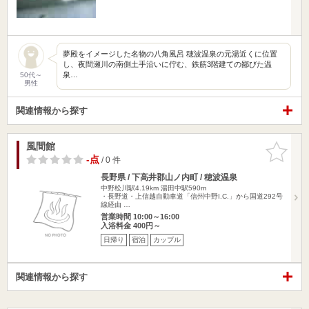
夢殿をイメージした名物の八角風呂 穂波温泉の元湯近くに位置
し、夜間瀬川の南側土手沿いに佇む、鉄筋3階建ての鄙びた温
泉…
50代～
男性
関連情報から探す
風間館
お気に入
りに追加
-点
/ 0 件
長野県 / 下高井郡山ノ内町 / 穂波温泉
中野松川駅4.19km
湯田中駅590m
・長野道・上信越自動車道「信州中野I.C.」から国道292号
線経由 …
営業時間 10:00～16:00
入浴料金 400円～
日帰り
宿泊
カップル
関連情報から探す