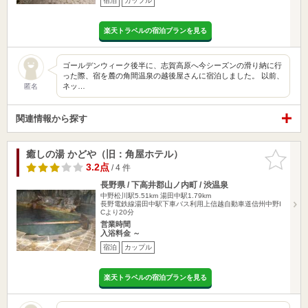
宿泊
カップル
楽天トラベルの宿泊プランを見る
ゴールデンウィーク後半に、志賀高原へ今シーズンの滑り納に行
った際、宿を麓の角間温泉の越後屋さんに宿泊しました。 以前、
ネッ…
匿名
関連情報から探す
癒しの湯 かどや（旧：角屋ホテル）
お気に入
りに追加
3.2点
/ 4 件
長野県 / 下高井郡山ノ内町 / 渋温泉
中野松川駅5.51km
湯田中駅1.79km
長野電鉄線湯田中駅下車バス利用上信越自動車道信州中野I
Cより20分
営業時間
入浴料金 ～
宿泊
カップル
楽天トラベルの宿泊プランを見る