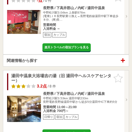
-点
/ 0 件
長野県 / 下高井郡山ノ内町 / 湯田中温泉
中野松川駅3.04km
上条駅676m
(電車)ＪＲ長野駅乗り換え→長野電鉄線湯田中駅下車徒歩
８分、(車)長…
営業時間
入浴料金 ～
宿泊
カップル
楽天トラベルの宿泊プランを見る
関連情報から探す
湯田中温泉大浴場吉の湯（旧 湯田中ヘルスケアセンタ
お気に入
ー）
りに追加
3.2点
/ 8 件
長野県 / 下高井郡山ノ内町 / 湯田中温泉
中野松川駅3.53km
湯田中駅233m
長野電鉄長野線湯田中駅から徒歩5分湯田中IC下車約5分
営業時間 11:00～21:00
入浴料金 700円～
日帰り
宿泊
カップル