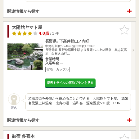
関連情報から探す
大陽館ヤマト屋
お気に入
りに追加
4.0点
/ 1 件
長野県 / 下高井郡山ノ内町
中野松川駅5.24km
湯田中駅1.53km
長野電鉄 長野線湯田中駅より長電バス上林温泉、奥志賀高
原、白根火山行…
営業時間
入浴料金 ～
宿泊
カップル
楽天トラベルの宿泊プランを見る
渋温泉街を外側から眺めることができる 大陽館ヤマト屋。 源泉
名元湯上林温泉・比良の湯・温和会 源泉温度59.0度 PH6…
匿名
関連情報から探す
御宿 多喜本
お気に入