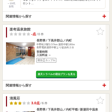
ロント…
～10代
女性
関連情報から探す
楽奇温泉旅館
お気に入
りに追加
-点
/ 0 件
長野県 / 下高井郡山ノ内町
中野松川駅3.57km
湯田中駅180m
長野電鉄湯田中駅より徒歩約２分
営業時間
入浴料金 ～
宿泊
カップル
楽天トラベルの宿泊プランを見る
関連情報から探す
清風荘
お気に入
りに追加
3.0点
/ 6 件
長野県 / 下高井郡山ノ内町平穏 / 新湯田中温泉