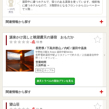
湯田中に建つホテルで、張りのある源泉を使っています。傾斜地
に建つホテルなので、３階部分となるフロントからエレベーター
で１階…
～10代
男性
関連情報から探す
源泉かけ流しと眺望露天の湯宿 おもだか
お気に入
りに追加
-点
/ 0 件
長野県 / 下高井郡山ノ内町 / 湯田中温泉
中野松川駅4.51km
湯田中駅943m
長野電鉄湯田中駅よりタクシーで約５分／上信越道信州中
野ＩＣ～オリンピ…
営業時間
入浴料金 ～
宿泊
カップル
楽天トラベルの宿泊プランを見る
関連情報から探す
望山荘
お気に入
りに追加