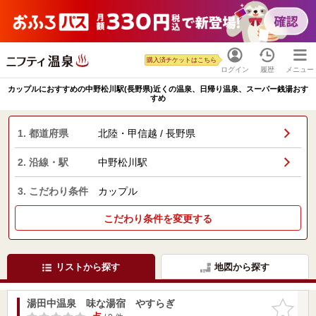
購入済チケットはこちら
ログイン
履歴
メニュー
カップルにおすすめの中野松川駅(長野県)近くの温泉、日帰り温泉、スーパー銭湯おす
すめ
1. 都道府県
北陸・甲信越 / 長野県
2. 沿線・駅
中野松川駅
3. こだわり条件
カップル
こだわり条件を変更する
リストから探す
地図から探す
湯田中温泉 味な湯宿 やすらぎ
お気に入
りに追加