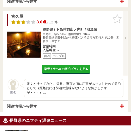
関連情報から探す
古久屋
お気に入
りに追加
3.0点
/ 12 件
長野県 / 下高井郡山ノ内町 / 渋温泉
中野松川駅5.51km
湯田中駅1.78km
長野電鉄湯田中駅から長電バス渋温泉方面行きで10分、和
合橋下車すぐ
営業時間
入浴料金 ～
宿泊
カップル
楽天トラベルの宿泊プランを見る
彼女と行ってみた。 翌日、東京方面に用事がありましたので前泊
として（距離的には前泊の意味がないような気がします
が・・・）…
匿名
関連情報から探す
長野県のニフティ温泉ニュース