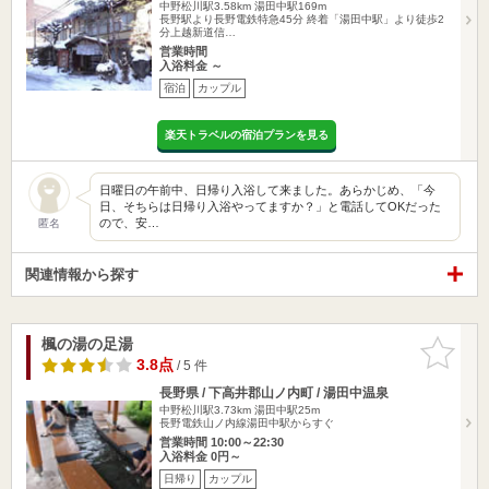
中野松川駅3.58km
湯田中駅169m
長野駅より長野電鉄特急45分 終着「湯田中駅」より徒歩2
分上越新道信…
営業時間
入浴料金 ～
宿泊
カップル
楽天トラベルの宿泊プランを見る
日曜日の午前中、日帰り入浴して来ました。あらかじめ、「今
日、そちらは日帰り入浴やってますか？」と電話してOKだった
ので、安…
匿名
関連情報から探す
楓の湯の足湯
お気に入
りに追加
3.8点
/ 5 件
長野県 / 下高井郡山ノ内町 / 湯田中温泉
中野松川駅3.73km
湯田中駅25m
長野電鉄山ノ内線湯田中駅からすぐ
営業時間 10:00～22:30
入浴料金 0円～
日帰り
カップル