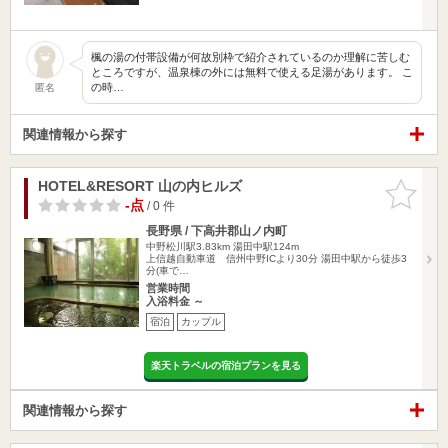
楓の湯の付帯設備が何故別枠で紹介されているのか理解に苦しむ
ところですが、温泉棟の外には無料で使える足湯があります。 こ
の時…
匿名
関連情報から探す
HOTEL&RESORT 山の内ヒルズ
お気に入
りに追加
-点
/ 0 件
長野県 / 下高井郡山ノ内町
中野松川駅3.83km
湯田中駅124m
上信越自動車道 信州中野ICより30分 湯田中駅から徒歩3
分(車で…
営業時間
入浴料金 ～
宿泊
カップル
楽天トラベルの宿泊プランを見る
関連情報から探す