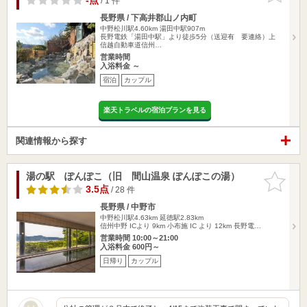
-点
/ 1 件
長野県 / 下高井郡山ノ内町
中野松川駅4.60km
湯田中駅907m
長野電鉄「湯田中駅」より徒歩5分（送迎有 要連絡）上
信越自動車道信州…
営業時間
入浴料金 ～
宿泊
カップル
楽天トラベルの宿泊プランを見る
関連情報から探す
湯の駅 ぽんぽこ（旧 間山温泉 ぽんぽこの湯）
お気に入
りに追加
3.5点
/ 28 件
長野県 / 中野市
中野松川駅4.63km
延徳駅2.83km
信州中野 ICより 9km 小布施 IC より 12km 長野電…
営業時間 10:00～21:00
入浴料金 600円～
日帰り
カップル