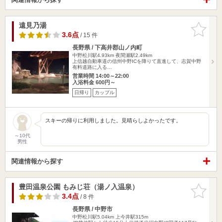
遠見乃湯
お気に入
りに追加
3.6点
/ 15 件
長野県 / 下高井郡山ノ内町
中野松川駅4.93km
夜間瀬駅2.49km
上信越自動車道の信州中野ICを降りて直進して、志賀中野
有料道路に入る…
営業時間 14:00～22:00
入浴料金 600円～
日帰り
カップル
スキーの帰りに利用しました。見晴らしよかったです。
～10代
男性
関連情報から探す
豊田温泉公園 もみじ荘（湯ノ入温泉）
お気に入
りに追加
3.4点
/ 8 件
長野県 / 中野市
中野松川駅5.04km
上今井駅315m