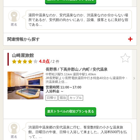
湯田中温泉なのか、安代温泉なのか、渋温泉なのか分からない場
所であるが、安代館の向かいにあり、設備、接客ともに良好な宿
である…
匿名
関連情報から探す
山崎屋旅館
お気に入
りに追加
4.0点
/ 2 件
長野県 / 下高井郡山ノ内町 / 安代温泉
中野松川駅5.11km
湯田中駅1.40km
JR長野駅より長野電鉄湯田中行き特急40分から湯湯田中・
渋温泉郷上信…
営業時間 11:00～17:00
入浴料金 ～
日帰り
宿泊
カップル
楽天トラベルの宿泊プランを見る
渋湯田中温泉郷の安代温泉に佇む、客室数8室の小さな温泉旅
館。日曜日の午後、日帰り入浴して来ました。入浴料500円を払
って、…
匿名