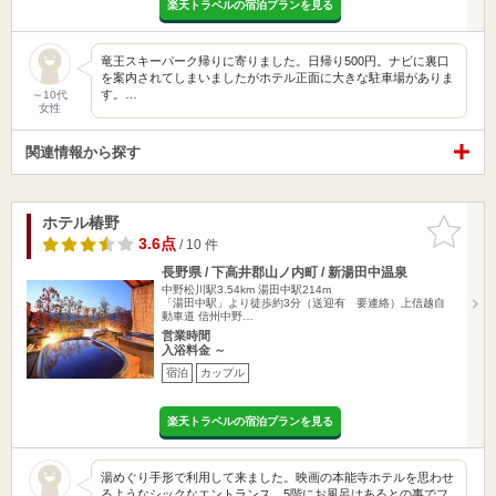
楽天トラベルの宿泊プランを見る
竜王スキーパーク帰りに寄りました。日帰り500円。ナビに裏口
を案内されてしまいましたがホテル正面に大きな駐車場がありま
す。…
～10代
女性
関連情報から探す
ホテル椿野
お気に入
りに追加
3.6点
/ 10 件
長野県 / 下高井郡山ノ内町 / 新湯田中温泉
中野松川駅3.54km
湯田中駅214m
「湯田中駅」より徒歩約3分（送迎有 要連絡）上信越自
動車道 信州中野…
営業時間
入浴料金 ～
宿泊
カップル
楽天トラベルの宿泊プランを見る
湯めぐり手形で利用して来ました。映画の本能寺ホテルを思わせ
るようなシックなエントランス。5階にお風呂はあるとの事でフ