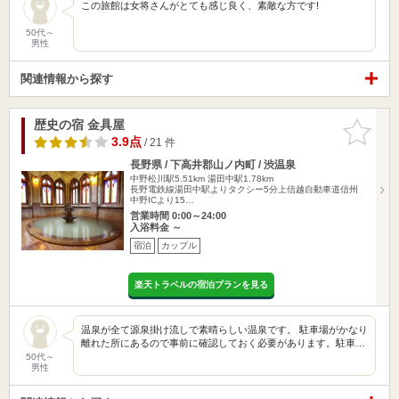
この旅館は女将さんがとても感じ良く、素敵な方です!
50代～
男性
関連情報から探す
歴史の宿 金具屋
お気に入
りに追加
3.9点
/ 21 件
長野県 / 下高井郡山ノ内町 / 渋温泉
中野松川駅5.51km
湯田中駅1.78km
長野電鉄線湯田中駅よりタクシー5分上信越自動車道信州
中野ICより15…
営業時間 0:00～24:00
入浴料金 ～
宿泊
カップル
楽天トラベルの宿泊プランを見る
温泉が全て源泉掛け流しで素晴らしい温泉です。 駐車場がかなり
離れた所にあるので事前に確認しておく必要があります。駐車…
50代～
男性