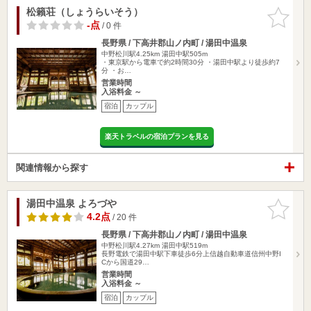
松籟荘（しょうらいそう）
お気に入
りに追加
-点
/ 0 件
長野県 / 下高井郡山ノ内町 / 湯田中温泉
中野松川駅4.25km
湯田中駅505m
・東京駅から電車で約2時間30分 ・湯田中駅より徒歩約7
分 ・お…
営業時間
入浴料金 ～
宿泊
カップル
楽天トラベルの宿泊プランを見る
関連情報から探す
湯田中温泉 よろづや
お気に入
りに追加
4.2点
/ 20 件
長野県 / 下高井郡山ノ内町 / 湯田中温泉
中野松川駅4.27km
湯田中駅519m
長野電鉄で湯田中駅下車徒歩6分上信越自動車道信州中野I
Cから国道29…
営業時間
入浴料金 ～
宿泊
カップル