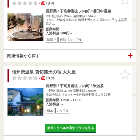
りに追加
-点
/ 0 件
長野県 / 下高井郡山ノ内町 / 湯田中温泉
中野松川駅5.28km
湯田中駅1.56km
＜車＞ 上信越自動車道信州中野ICから国道292号を志賀高
原方…
営業時間
入浴料金 500円～
日帰り
宿泊
カップル
関連情報から探す
信州渋温泉 貸切露天の宿 大丸屋
お気に入
りに追加
-点
/ 0 件
長野県 / 下高井郡山ノ内町 / 渋温泉
中野松川駅5.31km
湯田中駅1.59km
湯田中駅よりタクシー5分信州中野ICより20分
営業時間 11:00～17:00
入浴料金 ～
宿泊
カップル
楽天トラベルの宿泊プランを見る