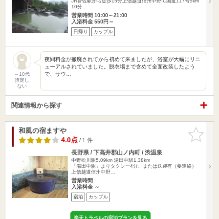
JR替佐駅から徒歩15分上信越道信州中野IC国道117号5km
10分…
営業時間 10:00～21:00
入浴料金 550円～
日帰り
カップル
夜間料金が撤廃されてから初めて来ましたが、浴室が大幅にリニ
ューアルされていました。脱衣場まで含めて全面改装したよう
で、サウ…
～10代
指定し
ない
関連情報から探す
和風の宿ますや
お気に入
りに追加
4.0点
/ 1 件
長野県 / 下高井郡山ノ内町 / 渋温泉
中野松川駅5.09km
湯田中駅1.38km
「湯田中駅」よりタクシー4分、または送迎有（要連絡）
上信越道信州中野…
営業時間
入浴料金 ～
宿泊
カップル
楽天トラベルの宿泊プランを見る