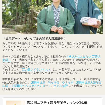
「温泉デート」がカップルの間で人気沸騰中！
カップル向けの温泉は、水着で入れる温泉や男女一緒に入れる岩盤浴、充実し
たリラクゼーションスペースやレストラン……など、カップルでも1日楽しめる
ようになっています！
デートの名所・横浜みなとみらい駅から徒歩5分の
「横浜みなとみらい 万葉倶
楽部」
では、素敵な浴衣や甚平を着て、都会にいながらも旅情気分を味わうこ
とができます。屋上足湯からはコスモワールドの観覧車を一望でき、カップル
にぴったりの温泉です。
えのすぱこと「
江の島アイランドスパ
」は、水着を着て楽しめるスパエリアが
充実！湘南の海や雄大な富士山などロケーションも抜群です。
中野松川駅のカップルにおすすめの温泉、日帰り温泉、スーパー銭湯の中でも
特に人気があるのは、
湯田中温泉 味な湯宿 やすらぎ
、
湯田中温泉大浴場吉
の湯（旧 湯田中ヘルスケアセンター）
、
ホテル椿野
などの施設です。ぜひ一度
は足を運んでみてください。
第20回ニフティ温泉年間ランキング2025