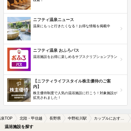
検索！
ニフティ温泉ニュース
温泉にもっと行きたくなる！お得な情報を掲載中
ニフティ温泉 おふろパス
温浴施設をお得に楽しめるサブスクリプションプラン
【ニフティライフスタイル株主優待のご案
内】
株主優待制度で人気の温浴施設に行こう！対象施設が
拡充されました！
温泉TOP
北陸・甲信越
長野県
中野松川駅
カップルにおすすめの中野松川駅近くの温泉、日帰り温泉、スーパー銭湯おすすめ
温浴施設を探す