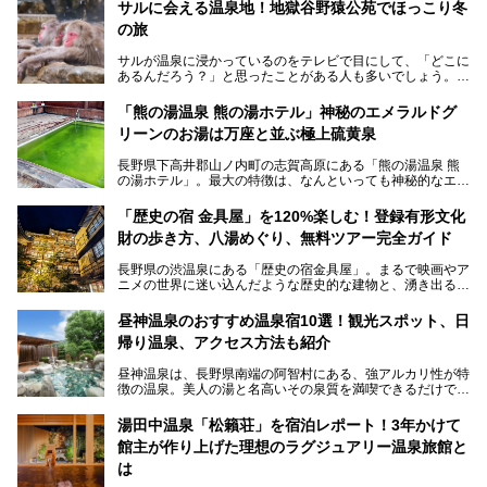
サルに会える温泉地！地獄谷野猿公苑でほっこり冬
の旅
サルが温泉に浸かっているのをテレビで目にして、「どこに
あるんだろう？」と思ったことがある人も多いでしょう。
この微笑ましい光景は、長野県にある「地獄谷野猿公苑」で
「熊の湯温泉 熊の湯ホテル」神秘のエメラルドグ
見られるもので、野生のサルが雪景色の中で温泉に浸かる姿
リーンのお湯は万座と並ぶ極上硫黄泉
を間近で観察できます。
長野県下高井郡山ノ内町の志賀高原にある「熊の湯温泉 熊
本記事では、地獄谷野猿公苑の魅力や見どころ、サルと温泉
の湯ホテル」。最大の特徴は、なんといっても神秘的なエメ
との関係性、地獄谷周辺の観光スポットについて紹介しま
ラルドグリーンのお湯。この美しいお湯に魅了され、何度も
す。サルを観察した後にほっこりと浸かれる温泉も紹介する
リピートするファンも多い温泉です。冬はスキーと一緒に楽
ので、野生のサルを観察する貴重な自然体験と温泉をあわせ
「歴史の宿 金具屋」を120%楽しむ！登録有形文化
しみたい極上の温泉を紹介します。
て楽しみたい人は、ぜひ参考にしてください。
財の歩き方、八湯めぐり、無料ツアー完全ガイド
長野県の渋温泉にある「歴史の宿金具屋」。まるで映画やア
ニメの世界に迷い込んだような歴史的な建物と、湧き出る温
泉の恵みが魅力のお宿です。せっかく泊まるなら、その魅力
を隅々まで楽しみたいですよね。この記事では、金具屋での
昼神温泉のおすすめ温泉宿10選！観光スポット、日
滞在を最高の思い出にするための「楽しみ方」を徹底的にご
帰り温泉、アクセス方法も紹介
紹介します！
昼神温泉は、長野県南端の阿智村にある、強アルカリ性が特
徴の温泉。美人の湯と名高いその泉質を満喫できるだけでな
く、日本一の星空鑑賞ができる注目の温泉地です。
昼神温泉では、朝市などの観光スポットや、信州名物のおや
湯田中温泉「松籟荘」を宿泊レポート！3年かけて
きを楽しめるグルメスポットなど、観光を楽しむにはぴった
館主が作り上げた理想のラグジュアリー温泉旅館と
りの場所が豊富にあります。
この記事では、昼神温泉での滞在を充実させる宿泊施設や日
は
帰り温泉、見どころ満載の観光・グルメスポットに加え、ア