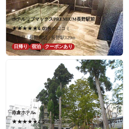
ホテルリブマックスPREMIUM長野駅前
★
★
★
★
★
4.0
1件の口コミ
長野県 / 長野周辺 / 長野駅129m
日帰り
宿泊
クーポンあり
赤倉ホテル
★
★
★
★
★
4.2
5件の口コミ