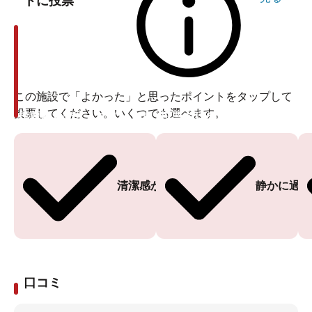
トに投票
この施設で「よかった」と思ったポイントをタップして
投票してください。いくつでも選べます。
投票ありがとうございます
投票ありがとうございます
清潔感がある
静かに過ご
口コミ