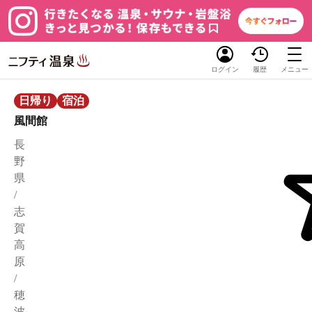
ログイン
履歴
メニュー
日帰り
宿泊
風間館
長
野
県
/
志
賀
高
原
/
穂
波