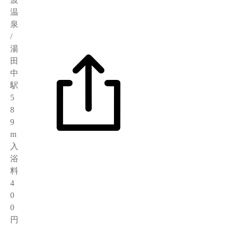
温
泉
/
湯
田
中
駅
5
8
9
m
入
浴
料
4
0
0
円