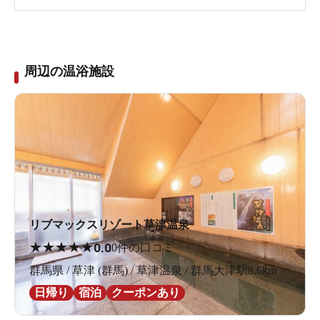
周辺の温浴施設
リブマックスリゾート草津温泉
★
★
★
★
★
0.0
0件の口コミ
群馬県 / 草津 (群馬) / 草津温泉 / 群馬大津駅8.6km
日帰り
宿泊
クーポンあり