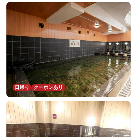
権堂温泉テルメDOME
★
★
★
★
★
4.8
21件の口コミ
長野県 / 長野周辺 / 権堂駅295m
日帰り
クーポンあり