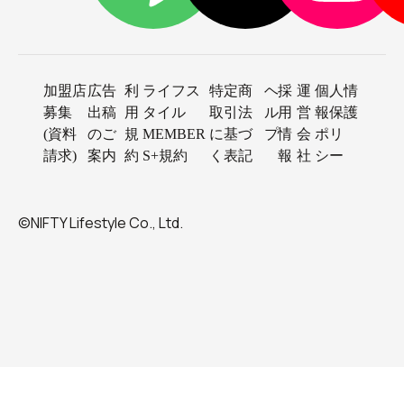
加盟店
広告
利
ライフス
特定商
ヘ
採
運
個人情
募集
出稿
用
タイル
取引法
ル
用
営
報保護
(資料
のご
規
MEMBER
に基づ
プ
情
会
ポリ
請求)
案内
約
S+規約
く表記
報
社
シー
©NIFTY Lifestyle Co., Ltd.