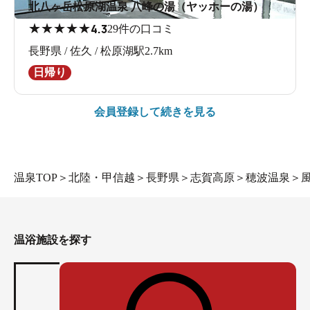
北八ヶ岳松原湖温泉 八峰の湯（ヤッホーの湯）
★
★
★
★
★
4.3
29件の口コミ
長野県 / 佐久 / 松原湖駅2.7km
日帰り
会員登録して続きを見る
温泉TOP
＞
北陸・甲信越
＞
長野県
＞
志賀高原
＞
穂波温泉
＞
温浴施設を探す