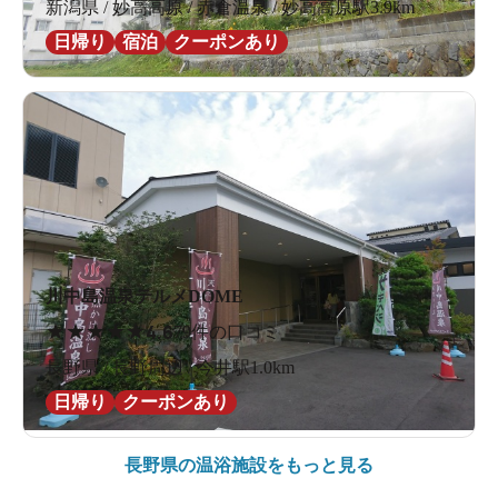
新潟県 / 妙高高原 / 赤倉温泉 / 妙高高原駅3.9km
日帰り
宿泊
クーポンあり
川中島温泉テルメDOME
★
★
★
★
★
4.6
79件の口コミ
長野県 / 長野周辺 / 今井駅1.0km
日帰り
クーポンあり
長野県の
温浴施設をもっと見る