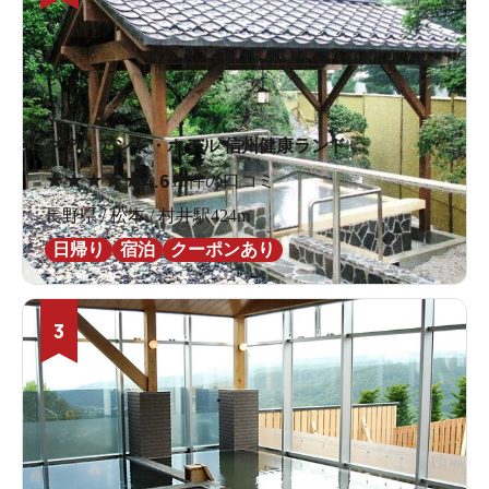
クア・アンド・ホテル 信州健康ランド
★
★
★
★
★
4.6
16件の口コミ
長野県 / 松本 / 村井駅424m
日帰り
宿泊
クーポンあり
3