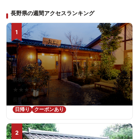
長野県の週間アクセスランキング
1
林檎の湯屋おぶ～
★
★
★
★
★
4.7
252件の口コミ
長野県 / 松本 / 平田駅1.9km
日帰り
クーポンあり
2