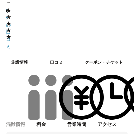
～
★
0
0
★
件
★
の
★
口
★
コ
ミ
施設情報
口コミ
クーポン・チケット
混雑情報
料金
営業時間
アクセス