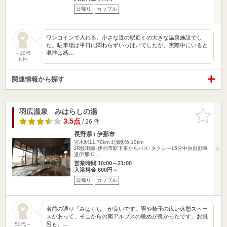
日帰り
カップル
ワンコインで入れる、小さな道の駅近くの大きな温泉施設でし
た。駐車場は平日に関わらずいっぱいでしたが、実際中にいると
混雑は感…
～10代
女性
関連情報から探す
羽広温泉 みはらしの湯
お気に入
りに追加
3.5点
/ 26 件
長野県 / 伊那市
宮木駅11.78km
北殿駅6.10km
JR飯田線･伊那市駅下車からバス･タクシー15分中央自動車
道伊那IC…
営業時間 10:00～21:00
入浴料金 600円～
日帰り
カップル
名前の通り「みはらし」が良いです。畳や椅子の広い休憩スペー
スがあって、そこからの南アルプスの眺めが良かったです。お風
呂も、…
50代～