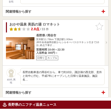
女性
関連情報から探す
おかや温泉 美肌の湯 ロマネット
お気に入
りに追加
2.8点
/ 33 件
長野県 / 岡谷市
宮木駅11.78km
下諏訪駅1.93km
JR中央本線岡谷駅からシルキーバスロマネット行きで10
分､終点下車す…
営業時間 10:00～22:30
入浴料金 300円～
日帰り
カップル
長野自動車道の岡谷ICから、車で約10分。諏訪湖の西北部、意外
と街中に佇む、平成7年にオープンした日帰り温泉施設。施設
名…
40代 男
性
関連情報から探す
長野県のニフティ温泉ニュース