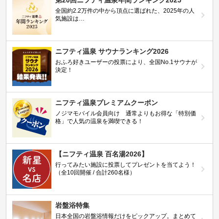
第20回ニフティ温泉年間ランキング2025
全国約2.2万件の中から頂点に選ばれた、2025年の人
気施設は…
ニフティ温泉 サウナランキング2026
おふろ好きユーザーの投票により、全国No.1サウナが
決定！
ニフティ温泉プレミアムクーポン
ノジマモバイル会員向け 通常よりもお得な「特別価
格」で人気の温泉を満喫できる！
【ニフティ温泉 百名湯2026】
行ってみたい施設に投票してプレゼントを当てよう！
（全10回開催 / 合計260名様）
岩盤浴特集
日本全国の岩盤浴情報だけをピックアップ。まとめて