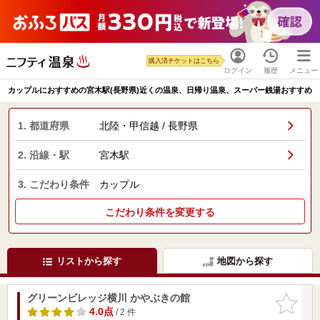
購入済チケットはこちら
ログイン
履歴
メニュー
カップルにおすすめの宮木駅(長野県)近くの温泉、日帰り温泉、スーパー銭湯おすすめ
1. 都道府県
北陸・甲信越 / 長野県
2. 沿線・駅
宮木駅
3. こだわり条件
カップル
こだわり条件を変更する
リストから探す
地図から探す
グリーンビレッジ横川 かやぶきの館
お気に入
りに追加
4.0点
/ 2 件