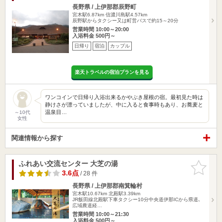
長野県 / 上伊那郡辰野町
宮木駅6.87km
信濃川島駅4.57km
辰野駅からタクシー又は町営バスで約15～20分
営業時間 10:00～20:00
入浴料金 500円～
日帰り
宿泊
カップル
楽天トラベルの宿泊プランを見る
ワンコインで日帰り入浴出来るかやぶき屋根の宿。最初見た時は
静けさが漂っていましたが、中に入ると食事時もあり、お蕎麦と
温泉目…
～10代
女性
関連情報から探す
ふれあい交流センター 大芝の湯
お気に入
りに追加
3.6点
/ 28 件
長野県 / 上伊那郡南箕輪村
宮木駅10.67km
北殿駅3.39km
JR飯田線北殿駅下車タクシー10分中央道伊那ICから県道､
広域農道経…
営業時間 10:00～21:30
入浴料金 500円～