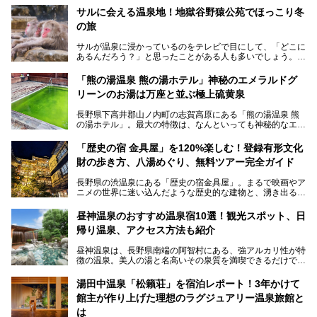
サルに会える温泉地！地獄谷野猿公苑でほっこり冬
の旅
サルが温泉に浸かっているのをテレビで目にして、「どこに
あるんだろう？」と思ったことがある人も多いでしょう。
この微笑ましい光景は、長野県にある「地獄谷野猿公苑」で
「熊の湯温泉 熊の湯ホテル」神秘のエメラルドグ
見られるもので、野生のサルが雪景色の中で温泉に浸かる姿
リーンのお湯は万座と並ぶ極上硫黄泉
を間近で観察できます。
長野県下高井郡山ノ内町の志賀高原にある「熊の湯温泉 熊
本記事では、地獄谷野猿公苑の魅力や見どころ、サルと温泉
の湯ホテル」。最大の特徴は、なんといっても神秘的なエメ
との関係性、地獄谷周辺の観光スポットについて紹介しま
ラルドグリーンのお湯。この美しいお湯に魅了され、何度も
す。サルを観察した後にほっこりと浸かれる温泉も紹介する
リピートするファンも多い温泉です。冬はスキーと一緒に楽
ので、野生のサルを観察する貴重な自然体験と温泉をあわせ
「歴史の宿 金具屋」を120%楽しむ！登録有形文化
しみたい極上の温泉を紹介します。
て楽しみたい人は、ぜひ参考にしてください。
財の歩き方、八湯めぐり、無料ツアー完全ガイド
長野県の渋温泉にある「歴史の宿金具屋」。まるで映画やア
ニメの世界に迷い込んだような歴史的な建物と、湧き出る温
泉の恵みが魅力のお宿です。せっかく泊まるなら、その魅力
を隅々まで楽しみたいですよね。この記事では、金具屋での
昼神温泉のおすすめ温泉宿10選！観光スポット、日
滞在を最高の思い出にするための「楽しみ方」を徹底的にご
帰り温泉、アクセス方法も紹介
紹介します！
昼神温泉は、長野県南端の阿智村にある、強アルカリ性が特
徴の温泉。美人の湯と名高いその泉質を満喫できるだけでな
く、日本一の星空鑑賞ができる注目の温泉地です。
昼神温泉では、朝市などの観光スポットや、信州名物のおや
湯田中温泉「松籟荘」を宿泊レポート！3年かけて
きを楽しめるグルメスポットなど、観光を楽しむにはぴった
館主が作り上げた理想のラグジュアリー温泉旅館と
りの場所が豊富にあります。
この記事では、昼神温泉での滞在を充実させる宿泊施設や日
は