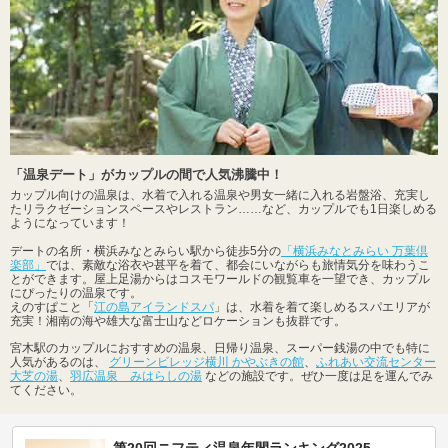
「温泉デート」がカップルの間で人気沸騰中！
カップル向けの温泉は、水着で入れる温泉や男女一緒に入れる岩盤浴、充実し
たリラクゼーションスペースやレストラン……など、カップルでも1日楽しめる
ようになっています！
デートの名所・横浜みなとみらい駅から徒歩5分の
「横浜みなとみらい 万葉倶
楽部」
では、素敵な浴衣や甚平を着て、都会にいながらも旅情気分を味わうこ
とができます。屋上足湯からはコスモワールドの観覧車を一望でき、カップル
にぴったりの温泉です。
えのすぱこと「
江の島アイランドスパ
」は、水着を着て楽しめるスパエリアが
充実！湘南の海や雄大な富士山などロケーションも抜群です。
宮木駅のカップルにおすすめの温泉、日帰り温泉、スーパー銭湯の中でも特に
人気があるのは、
グリーンビレッジ横川 かやぶきの館
、
ふれあい交流センター
大芝の湯
、
羽広温泉 みはらしの湯
などの施設です。ぜひ一度は足を運んでみ
てください。