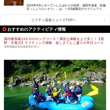
帰り温泉、見どころ満載の観光・グルメスポットに加え、ア
クセス方法も順に紹介します。
2024年3月にオープンしたばかりの信州・湯田中温泉「松籟
荘（しょうらいそう）」は、一日5組限定のラグジュアリー
温泉旅館。全室が源泉掛け流しの露天風呂、庭園付きで、プ
ライベートに楽しめる非日常感が味わえます。また宿泊者は
道向かいの「よろづや」の大浴場「桃山風呂」や共同浴場の
ニフティ温泉ニュースTOPへ
「湯田中大湯」も利用ができます。
おすすめのアクティビティ情報
極上のお湯に浸り上質なお料理に舌鼓、特別な日に泊まりた
い湯田中温泉「松籟荘」を、実際に宿泊した目線で紹介しま
す。
国内最長級13キロのロングコース！満足な体験をより安く！【長
野・天竜川】ラフティング体験 楽しさてんこ盛りの半日コース
長野県飯田市松尾新井6703-1