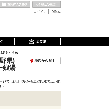
お気に入りの温泉
最近の履歴
ログイン
ID作成
グ
岩盤浴
銭湯おすすめ
野県)
地図から探す
ー銭湯
ージでは伊那北駅から直線距離で近い順
す。