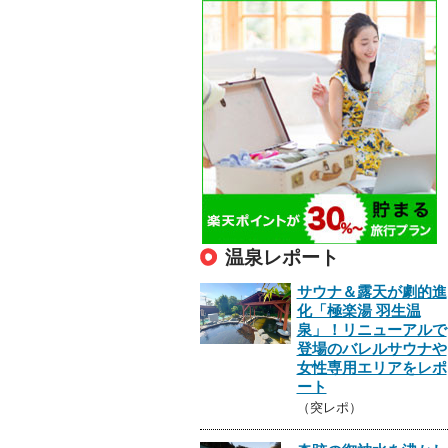
温泉レポート
サウナ＆露天が劇的進
化「極楽湯 羽生温
泉」！リニューアルで
登場のバレルサウナや
女性専用エリアをレポ
ート
（突レポ）