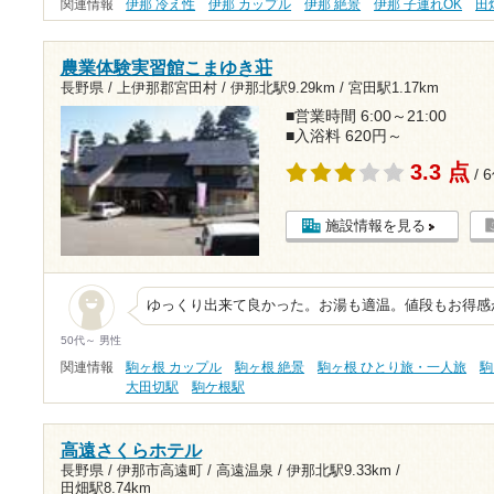
関連情報
伊那 冷え性
伊那 カップル
伊那 絶景
伊那 子連れOK
田
農業体験実習館こまゆき荘
長野県 / 上伊那郡宮田村 /
伊那北駅9.29km
/
宮田駅1.17km
■営業時間 6:00～21:00
■入浴料 620円～
3.3 点
/ 
施設情報を見る
ゆっくり出来て良かった。お湯も適温。値段もお得感
50代～ 男性
関連情報
駒ヶ根 カップル
駒ヶ根 絶景
駒ヶ根 ひとり旅・一人旅
駒
大田切駅
駒ケ根駅
高遠さくらホテル
長野県 / 伊那市高遠町 / 高遠温泉 /
伊那北駅9.33km
/
田畑駅8.74km