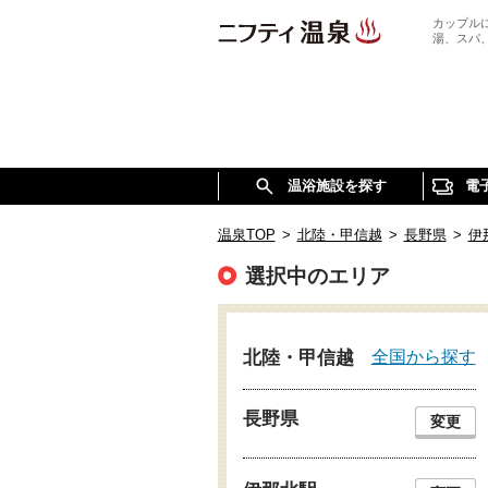
カップル
湯、スパ
温浴施設を探す
電
温泉TOP
>
北陸・甲信越
>
長野県
>
伊
選択中のエリア
全国から探す
北陸・甲信越
長野県
変更