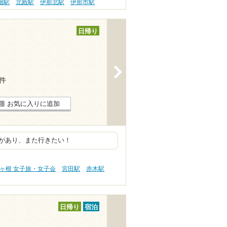
畑駅
北殿駅
伊那北駅
伊那市駅
日帰り
>
6件
お気に入りに追加
があり、また行きたい！
ヶ根 女子旅・女子会
宮田駅
赤木駅
日帰り
宿泊