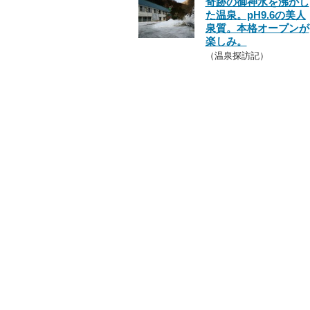
奇跡の御神水を沸かし
た温泉。pH9.6の美人
泉質。本格オープンが
楽しみ。
（温泉探訪記）