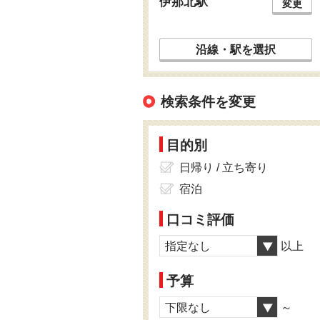
伊那北駅
変更
沿線・駅を選択
検索条件を変更
目的別
日帰り / 立ち寄り
宿泊
口コミ評価
指定なし
以上
予算
下限なし
～