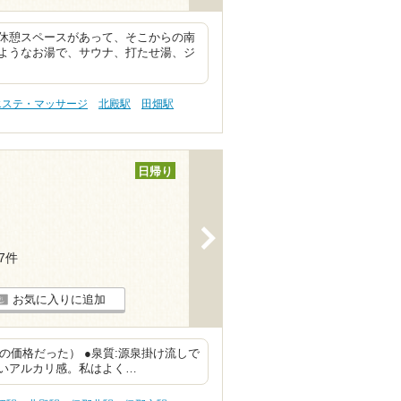
休憩スペースがあって、そこからの南
ようなお湯で、サウナ、打たせ湯、ジ
エステ・マッサージ
北殿駅
田畑駅
日帰り
>
17件
お気に入りに追加
この価格だった） ●泉質:源泉掛け流しで
いアルカリ感。私はよく…