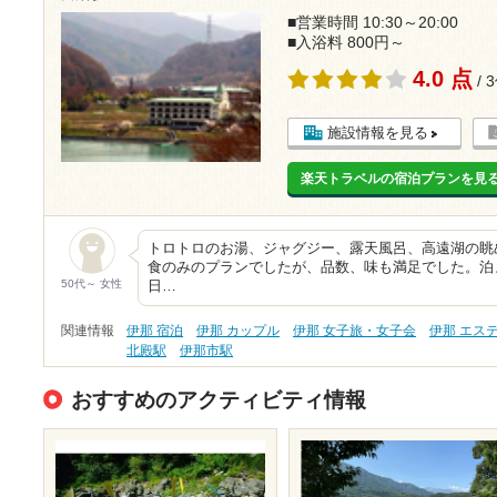
■営業時間 10:30～20:00
■入浴料 800円～
4.0 点
/ 
施設情報を見る
楽天トラベルの宿泊プランを見
トロトロのお湯、ジャグジー、露天風呂、高遠湖の眺
食のみのプランでしたが、品数、味も満足でした。泊
50代～ 女性
日…
関連情報
伊那 宿泊
伊那 カップル
伊那 女子旅・女子会
伊那 エス
北殿駅
伊那市駅
おすすめのアクティビティ情報