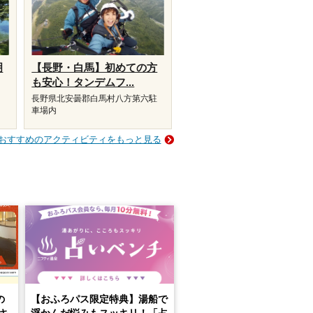
明
【長野・白馬】初めての方
も安心！タンデムフ...
長野県北安曇郡白馬村八方第六駐
車場内
おすすめのアクティビティをもっと見る
の
【おふろパス限定特典】湯船で
キ
浮かんだ悩みもスッキリ！「占