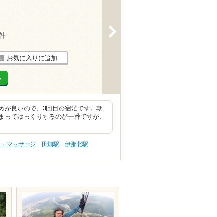
>
3件
お気に入りに追加
る
めが良いので、3回目の宿泊です。朝
まってゆっくりするのが一番ですが、
テ・マッサージ
田畑駅
伊那北駅