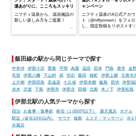
湯あがりに、こころもスッキリ
ャンペーン
ニフティ温泉から、温浴施設の
ニフティ温泉のX公式アカウ
新しい楽しみ方をご提案！
ト（@niftyonsen）をフォ
し、指定投稿をリポストす
温泉で体を癒したあとに、占い
と、抽選で各回26（ふろ）
でこころもスッキリ──そんな
様（合計260名様）に選べる
新体験が楽しめる「占いベン
GIFT500円分をプレゼント
チ」を展開中♨
たします。
飯田線の駅から同じテーマで探す
手相やタロットなど気軽に楽し
める占いで、“ととのう”おふろ
中井侍
伊那小沢
鶯巣
平岡
為栗
温田
田本
門島
唐笠
金
時間を、もっと特別に。
毛賀
伊那八幡
下山村
鼎
切石
飯田
桜町
伊那上郷
元善光
上片桐
伊那田島
高遠原
七久保
伊那本郷
飯島
田切
伊那福
赤木
沢渡
下島
伊那市
伊那北
田畑
北殿
木ノ下
伊那松島
伊那北駅の人気テーマから探す
宿泊
お食事・食事処
格安（1,000円以下）
露天風呂
ホテル
駅近（徒歩10分以内）
サウナ
旅館
エステ・マッサージ
冷え
水風呂