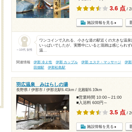
3.6 点
/ 
施設情報を見る
ワンコインで入れる、小さな道の駅近くの大きな温泉
いっぱいでしたが、実際中にいると混雑は感じられず
～10代 女性
温…
関連情報
伊那 冷え性
伊那 カップル
伊那 エステ・マッサージ
伊那
田畑駅
伊那松島駅
羽広温泉 みはらしの湯
長野県 / 伊那市 /
伊那北駅6.41km
/
北殿駅6.10km
■営業時間 10:00～21:00
■入浴料 600円～
3.5 点
/ 
施設情報を見る