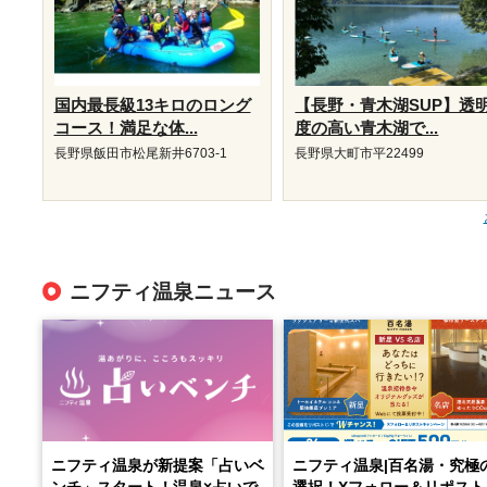
国内最長級13キロのロング
【長野・青木湖SUP】透
コース！満足な体...
度の高い青木湖で...
長野県飯田市松尾新井6703-1
長野県大町市平22499
ニフティ温泉ニュース
ニフティ温泉が新提案「占いベ
ニフティ温泉|百名湯・究極
ンチ」スタート！温泉×占いで
選択！Xフォロー＆リポスト