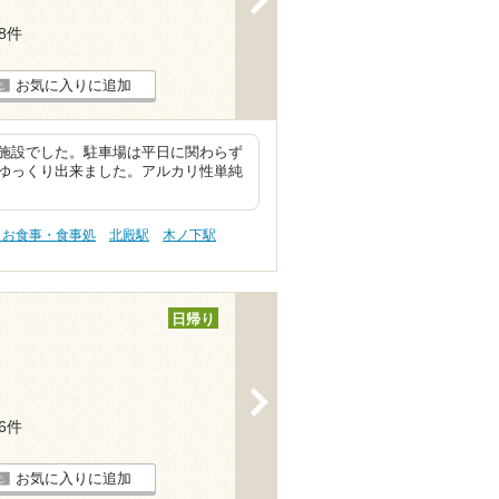
28件
お気に入りに追加
施設でした。駐車場は平日に関わらず
ゆっくり出来ました。アルカリ性単純
 お食事・食事処
北殿駅
木ノ下駅
日帰り
>
26件
お気に入りに追加