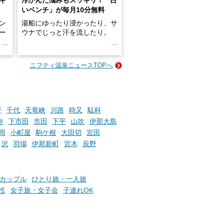
いベンチ」が毎月10分無料
ン
湯船にゆったり浸かったり、サ
ロー
ウナでじっと汗を流したり。
る
名
e-
ニフティ温泉ニュースTOPへ
い
そんな「一人でぼんやり過ごす
時間」、ふだん後回しにしてい
た「これからのこと」や「ちょ
っとした悩み」が、頭に浮かん
でくることはありませんか？
野
千代
天竜峡
川路
時又
駄科
寺
下市田
市田
下平
山吹
伊那大島
岡
小町屋
駒ケ根
大田切
宮田
お風呂でリラックスしているか
沢
羽場
伊那新町
宮木
辰野
らこそ向き合える、大切な自分
の本音。
カップル
ひとり旅・一人旅
そんな心のつぶやきを、湯あが
りの温まった心のまま相談でき
性
女子旅・女子会
子連れOK
たら素敵ですよね。