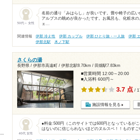
名前の通り「みはらし」が良いです。畳や椅子の広い
アルプスの眺めが良かったです。お風呂も、化粧水の
50代～ 女性
ェ…
関連情報
伊那 冷え性
伊那 カップル
伊那 ひとり旅・一人旅
伊那 
伊那北駅
木ノ下駅
さくらの湯
長野県 / 伊那市高遠町 /
伊那北駅8.70km
/
田畑駅7.83km
■営業時間 12:00～20:00
■入浴料 600円～
3.7 点
/ 
施設情報を見る
●料金:500円（このサイトでは600円となっているが
はないのに信じられないほどのヌルスベ！！ものすご
40代 女性