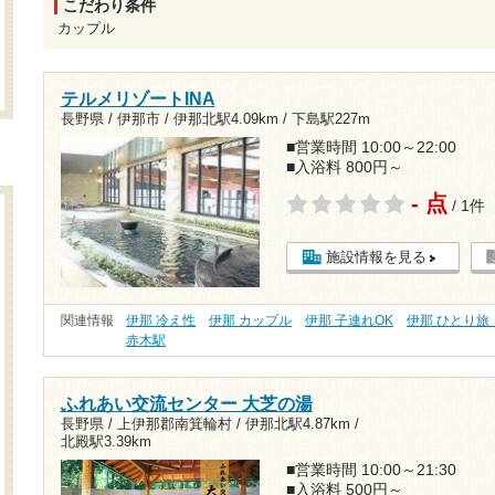
こだわり条件
カップル
テルメリゾートINA
長野県 / 伊那市 /
伊那北駅4.09km
/
下島駅227m
■営業時間 10:00～22:00
■入浴料 800円～
- 点
/ 1件
施設情報を見る
関連情報
伊那 冷え性
伊那 カップル
伊那 子連れOK
伊那 ひとり旅
赤木駅
ふれあい交流センター 大芝の湯
長野県 / 上伊那郡南箕輪村 /
伊那北駅4.87km
/
北殿駅3.39km
■営業時間 10:00～21:30
■入浴料 500円～