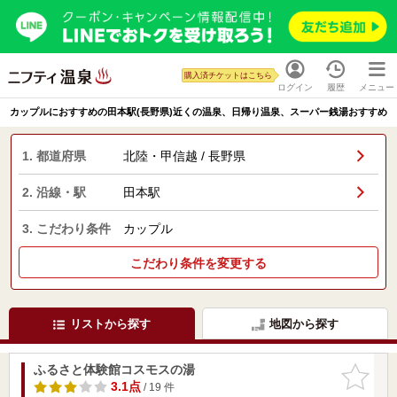
購入済チケットはこちら
ログイン
履歴
メニュー
カップルにおすすめの田本駅(長野県)近くの温泉、日帰り温泉、スーパー銭湯おすすめ
1. 都道府県
北陸・甲信越 / 長野県
2. 沿線・駅
田本駅
3. こだわり条件
カップル
こだわり条件を変更する
リストから探す
地図から探す
ふるさと体験館コスモスの湯
お気に入
りに追加
3.1点
/ 19 件