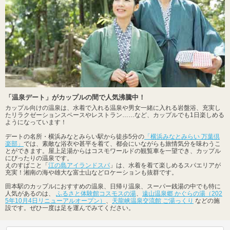
「温泉デート」がカップルの間で人気沸騰中！
カップル向けの温泉は、水着で入れる温泉や男女一緒に入れる岩盤浴、充実し
たリラクゼーションスペースやレストラン……など、カップルでも1日楽しめる
ようになっています！
デートの名所・横浜みなとみらい駅から徒歩5分の
「横浜みなとみらい 万葉倶
楽部」
では、素敵な浴衣や甚平を着て、都会にいながらも旅情気分を味わうこ
とができます。屋上足湯からはコスモワールドの観覧車を一望でき、カップル
にぴったりの温泉です。
えのすぱこと「
江の島アイランドスパ
」は、水着を着て楽しめるスパエリアが
充実！湘南の海や雄大な富士山などロケーションも抜群です。
田本駅のカップルにおすすめの温泉、日帰り温泉、スーパー銭湯の中でも特に
人気があるのは、
ふるさと体験館コスモスの湯
、
遠山温泉郷 かぐらの湯（202
5年10月4日リニューアルオープン）
、
天龍峡温泉交流館 ご湯っくり
などの施
設です。ぜひ一度は足を運んでみてください。