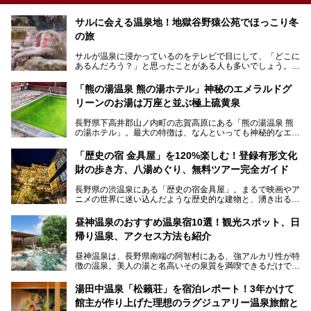
サルに会える温泉地！地獄谷野猿公苑でほっこり冬
の旅
サルが温泉に浸かっているのをテレビで目にして、「どこに
あるんだろう？」と思ったことがある人も多いでしょう。
この微笑ましい光景は、長野県にある「地獄谷野猿公苑」で
「熊の湯温泉 熊の湯ホテル」神秘のエメラルドグ
見られるもので、野生のサルが雪景色の中で温泉に浸かる姿
リーンのお湯は万座と並ぶ極上硫黄泉
を間近で観察できます。
長野県下高井郡山ノ内町の志賀高原にある「熊の湯温泉 熊
本記事では、地獄谷野猿公苑の魅力や見どころ、サルと温泉
の湯ホテル」。最大の特徴は、なんといっても神秘的なエメ
との関係性、地獄谷周辺の観光スポットについて紹介しま
ラルドグリーンのお湯。この美しいお湯に魅了され、何度も
す。サルを観察した後にほっこりと浸かれる温泉も紹介する
リピートするファンも多い温泉です。冬はスキーと一緒に楽
ので、野生のサルを観察する貴重な自然体験と温泉をあわせ
「歴史の宿 金具屋」を120%楽しむ！登録有形文化
しみたい極上の温泉を紹介します。
て楽しみたい人は、ぜひ参考にしてください。
財の歩き方、八湯めぐり、無料ツアー完全ガイド
長野県の渋温泉にある「歴史の宿金具屋」。まるで映画やア
ニメの世界に迷い込んだような歴史的な建物と、湧き出る温
泉の恵みが魅力のお宿です。せっかく泊まるなら、その魅力
を隅々まで楽しみたいですよね。この記事では、金具屋での
昼神温泉のおすすめ温泉宿10選！観光スポット、日
滞在を最高の思い出にするための「楽しみ方」を徹底的にご
帰り温泉、アクセス方法も紹介
紹介します！
昼神温泉は、長野県南端の阿智村にある、強アルカリ性が特
徴の温泉。美人の湯と名高いその泉質を満喫できるだけでな
く、日本一の星空鑑賞ができる注目の温泉地です。
昼神温泉では、朝市などの観光スポットや、信州名物のおや
湯田中温泉「松籟荘」を宿泊レポート！3年かけて
きを楽しめるグルメスポットなど、観光を楽しむにはぴった
館主が作り上げた理想のラグジュアリー温泉旅館と
りの場所が豊富にあります。