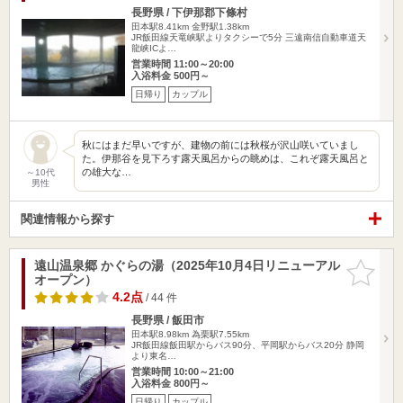
長野県 / 下伊那郡下條村
田本駅8.41km
金野駅1.38km
JR飯田線天竜峡駅よりタクシーで5分 三遠南信自動車道天
龍峡ICよ…
営業時間 11:00～20:00
入浴料金 500円～
日帰り
カップル
秋にはまだ早いですが、建物の前には秋桜が沢山咲いていまし
た。伊那谷を見下ろす露天風呂からの眺めは、これぞ露天風呂と
の雄大な…
～10代
男性
関連情報から探す
遠山温泉郷 かぐらの湯（2025年10月4日リニューアル
お気に入
オープン）
りに追加
4.2点
/ 44 件
長野県 / 飯田市
田本駅8.98km
為栗駅7.55km
JR飯田線飯田駅からバス90分、平岡駅からバス20分 静岡
より東名…
営業時間 10:00～21:00
入浴料金 800円～
日帰り
カップル