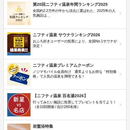
第20回ニフティ温泉年間ランキング2025
全国約2.2万件の中から頂点に選ばれた、2025年の人
気施設は…
ニフティ温泉 サウナランキング2026
おふろ好きユーザーの投票により、全国No.1サウナが
決定！
ニフティ温泉プレミアムクーポン
ノジマモバイル会員向け 通常よりもお得な「特別価
格」で人気の温泉を満喫できる！
【ニフティ温泉 百名湯2026】
行ってみたい施設に投票してプレゼントを当てよう！
（全10回開催 / 合計260名様）
岩盤浴特集