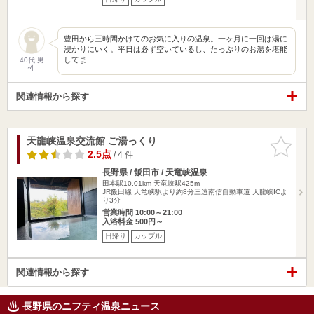
豊田から三時間かけてのお気に入りの温泉。一ヶ月に一回は湯に
浸かりにいく。平日は必ず空いているし、たっぷりのお湯を堪能
してま…
40代 男
性
関連情報から探す
天龍峡温泉交流館 ご湯っくり
お気に入
りに追加
2.5点
/ 4 件
長野県 / 飯田市 / 天竜峡温泉
田本駅10.01km
天竜峡駅425m
JR飯田線 天竜峡駅より約8分三遠南信自動車道 天龍峡ICよ
り3分
営業時間 10:00～21:00
入浴料金 500円～
日帰り
カップル
関連情報から探す
長野県のニフティ温泉ニュース