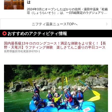
この記事では、昼神温泉での滞在を充実させる宿泊施設や日
は
帰り温泉、見どころ満載の観光・グルメスポットに加え、ア
クセス方法も順に紹介します。
2024年3月にオープンしたばかりの信州・湯田中温泉「松籟
荘（しょうらいそう）」は、一日5組限定のラグジュアリー
温泉旅館。全室が源泉掛け流しの露天風呂、庭園付きで、プ
ライベートに楽しめる非日常感が味わえます。また宿泊者は
道向かいの「よろづや」の大浴場「桃山風呂」や共同浴場の
ニフティ温泉ニュースTOPへ
「湯田中大湯」も利用ができます。
おすすめのアクティビティ情報
極上のお湯に浸り上質なお料理に舌鼓、特別な日に泊まりた
い湯田中温泉「松籟荘」を、実際に宿泊した目線で紹介しま
す。
国内最長級13キロのロングコース！満足な体験をより安く！【長
野・天竜川】ラフティング体験 楽しさてんこ盛りの半日コース
長野県飯田市松尾新井6703-1