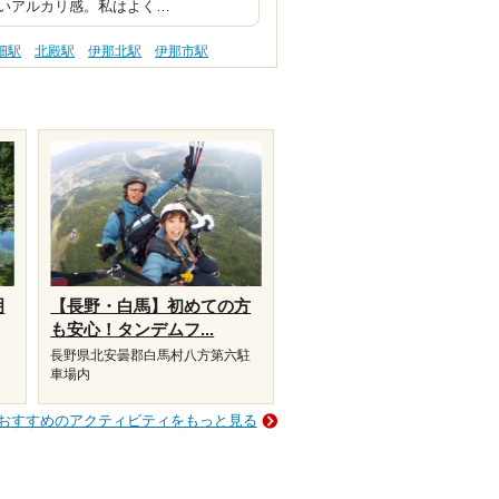
いアルカリ感。私はよく…
畑駅
北殿駅
伊那北駅
伊那市駅
明
【長野・白馬】初めての方
も安心！タンデムフ...
長野県北安曇郡白馬村八方第六駐
車場内
おすすめのアクティビティをもっと見る