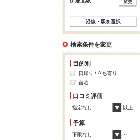
伊那北駅
変更
沿線・駅を選択
検索条件を変更
目的別
日帰り / 立ち寄り
宿泊
口コミ評価
指定なし
以上
予算
下限なし
～