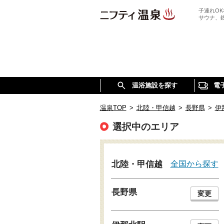
子連れO
サウナ、
温浴施設を探す
電
温泉TOP
>
北陸・甲信越
>
長野県
>
伊
選択中のエリア
全国から探す
北陸・甲信越
長野県
変更