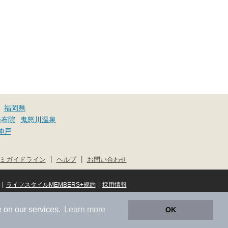
福岡県
湯布院
鬼怒川温泉
神戸
|
|
ミガイドライン
ヘルプ
お問い合わせ
|
|
ライフスタイルMEMBERS+規約
採用情報
© NIFTY Lifestyle Co., Ltd.
 on our services.
Learn more
OK