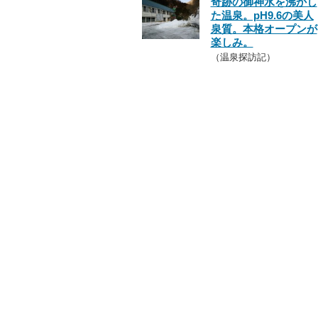
奇跡の御神水を沸かし
た温泉。pH9.6の美人
泉質。本格オープンが
楽しみ。
（温泉探訪記）