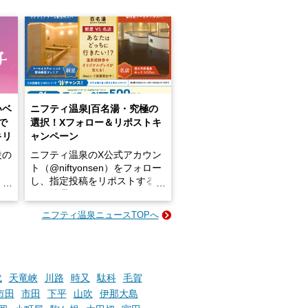
いベ
ニフティ温泉|百名湯・究極の
で
選択！Xフォロー＆リポストキ
キリ
ャンペーン
設の
ニフティ温泉のX公式アカウン
ト（@niftyonsen）をフォロー
し、指定投稿をリポストする
占い
と、抽選で各回26（ふろ）名
な
様（合計260名様）に選べるe-
ニフティ温泉ニュースTOPへ
ン
GIFT500円分をプレゼントい
たします。
楽し
ふろ
代
天竜峡
川路
時又
駄科
毛賀
市田
市田
下平
山吹
伊那大島