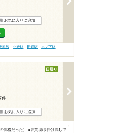
お気に入りに追加
る
天風呂
北殿駅
田畑駅
木ノ下駅
日帰り
>
17件
お気に入りに追加
この価格だった） ●泉質:源泉掛け流しで