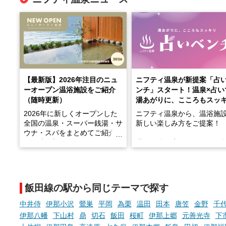
【最新版】2026年注目のニュ
ニフティ温泉が新提案「占
ーオープン温浴施設をご紹介
ンチ」スタート！温泉×占い
（随時更新）
湯あがりに、こころもスッ
2026年に新しくオープンした
ニフティ温泉から、温浴施
全国の温泉・スーパー銭湯・サ
新しい楽しみ方をご提案！
ウナ・スパをまとめてご紹介！
※随時更新しています
温泉で体を癒したあとに、
でこころもスッキリ──そん
天然温泉や露天風呂、注目のサ
新体験が楽しめる「占いベ
ウナなど、こだわりの魅力がつ
チ」を展開中♨
まったスポットが続々登場して
飯田線の駅から同じテーマで探す
います。
手相やタロットなど気軽に
現地取材記事もあわせて紹介し
める占いで、“ととのう”お
中井侍
伊那小沢
鶯巣
平岡
為栗
温田
田本
唐笠
金野
千
ていますので、気になる施設は
時間を、もっと特別に。
伊那八幡
下山村
鼎
切石
飯田
桜町
伊那上郷
元善光寺
下
ぜひチェックして次のおでかけ