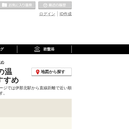
お気に入りの温泉
最近の履歴
ログイン
ID作成
グ
岩盤浴
すめ
の温
地図から探す
すすめ
ージでは伊那北駅から直線距離で近い順
す。