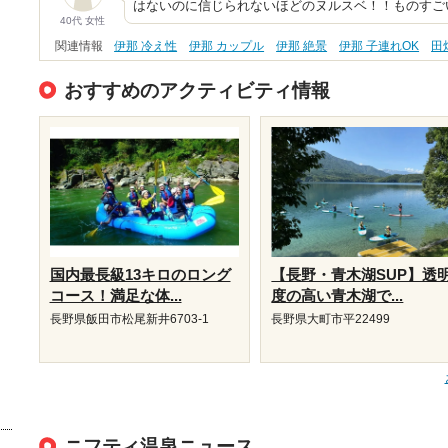
はないのに信じられないほどのヌルスベ！！ものすご
40代 女性
関連情報
伊那 冷え性
伊那 カップル
伊那 絶景
伊那 子連れOK
田
おすすめのアクティビティ情報
国内最長級13キロのロング
【長野・青木湖SUP】透
コース！満足な体...
度の高い青木湖で...
長野県飯田市松尾新井6703-1
長野県大町市平22499
ニフティ温泉ニュース