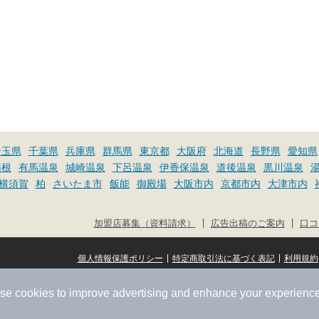
埼玉県
千葉県
兵庫県
群馬県
東京都
大阪府
北海道
長野県
愛知県
箱根
有馬温泉
城崎温泉
下呂温泉
伊香保温泉
道後温泉
黒川温泉
横須賀
柏
さいたま市
飯能
御殿場
大阪市内
京都市内
大津市内
|
|
加盟店募集（資料請求）
広告出稿のご案内
口コ
|
|
個人情報保護ポリシー
特定商取引法に基づく表記
利用規約
se cookies to improve advertising and enhance your experience