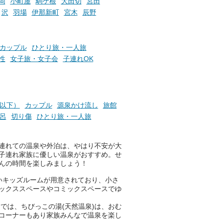
岡
小町屋
駒ケ根
大田切
宮田
沢
羽場
伊那新町
宮木
辰野
カップル
ひとり旅・一人旅
性
女子旅・女子会
子連れOK
円以下）
カップル
源泉かけ流し
旅館
呂
切り傷
ひとり旅・一人旅
連れての温泉や外泊は、やはり不安が大
子連れ家族に優しい温泉がおすすめ。せ
んの時間を楽しみましょう！
いキッズルームが用意されており、小さ
ックススペースやコミックスペースでゆ
では、ちびっこの湯(天然温泉)は、おむ
コーナーもあり家族みんなで温泉を楽し