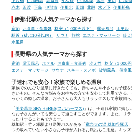
上片桐
伊那田島
高遠原
七久保
伊那本郷
飯島
田切
伊那福
先の参考にしてみてください
ね。
赤木
沢渡
下島
伊那市
伊那北
田畑
北殿
木ノ下
伊那松島
伊那北駅の人気テーマから探す
宿泊
お食事・食事処
格安（1,000円以下）
露天風呂
ホテル
駅近（徒歩10分以内）
サウナ
旅館
エステ・マッサージ
冷え
水風呂
長野県の人気テーマから探す
宿泊
露天風呂
ホテル
お食事・食事処
冷え性
格安（1,000
エステ・マッサージ
サウナ
スキー・スノボ
貸切風呂、個室風
子連れでも安心！家族で楽しめる温泉
家族でのんびり温泉に行きたくても、赤ちゃんや小さなお子様を
きいもの。そんなお悩みをお持ちの方でも安心して利用できる、
っかくの癒しの温泉、お子さんも大人もリラックスして家族団ら
「
美楽温泉 SPA-HERBS(スパハーブス)
」は、子連れ家族に嬉し
なお子さんがいても安心して過ごすことができます。また、リラ
ったりすることもできます。
草加駅・竹ノ塚駅より送迎バスがある「
竜泉寺の湯 草加谷塚店
」
つの取れていない小さなお子様が入れるお風呂もご用意。キッズ