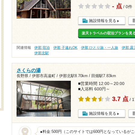
- 点
/ 0件
施設情報を見る
楽天トラベルの宿泊プランを見
関連情報
伊那 宿泊
伊那 子連れOK
伊那 ひとり旅・一人旅
伊那 露
伊那北駅
さくらの湯
長野県 / 伊那市高遠町 /
伊那北駅8.70km
/
田畑駅7.83km
■営業時間 12:00～20:00
■入浴料 600円～
3.7 点
/ 
施設情報を見る
●料金:500円（このサイトでは600円となっているが