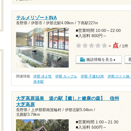
テルメリゾートINA
長野県 / 伊那市 /
伊那北駅4.09km
/
下島駅227m
■営業時間 10:00～22:00
■入浴料 800円～
- 点
/ 1件
施設情報を見る
関連情報
伊那 冷え性
伊那 カップル
伊那 子連れOK
伊那 ひとり旅
赤木駅
大芝高原温泉 道の駅【癒しと健康の森】 信州
大芝高原
長野県 / 上伊那郡南箕輪村 /
伊那北駅5.04km
/
北殿駅3.79km
■営業時間 1:00～21:30
■入浴料 500円～