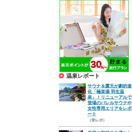
温泉レポート
サウナ＆露天が劇的進
化「極楽湯 羽生温
泉」！リニューアルで
登場のバレルサウナや
女性専用エリアをレポ
ート
（突レポ）