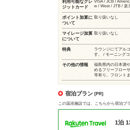
VISA / JCB / Americ
利用可能なクレ
w / West / JTB 
ジットカード
取り扱いなし
ポイント加算に
ついて
取り扱いなし
マイレージ加算
について
ラウンジにてアル
特典
す。 / モーニング
福島県内の日本酒
その他の情報
めるフリーフローサ
等有り。フロント
宿泊プラン
[PR]
この温浴施設では、こちらから宿泊プ
1泊 1