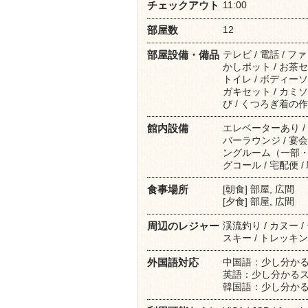
11:00
チェックアウト
12
部屋数
テレビ / 電話 / フ
部屋設備・備品
かしポット / お茶セッ
トイレ / ボディーソ
ガキセット / カミソリ
び / くつろぎ着の作
エレベーターあり /
館内設備
バーラウンジ / 宴会場
ングルーム（一部・要
グコール / 宅配便 
[朝食] 部屋, 広間
食事場所
[夕食] 部屋, 広間
渓流釣り / カヌー /
周辺のレジャー
スキー / トレッキン
中国語：少し分か
外国語対応
英語：少し分かる
韓国語：少し分か