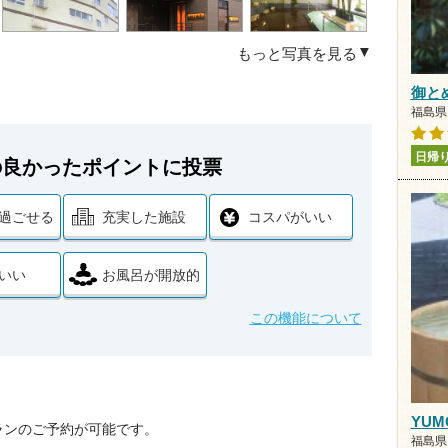
もっと写真を見る
御と
福島県 
日帰
の良かったポイントに投票
過ごせる
充実した施設
コスパがいい
いい
お風呂が開放的
この機能について
YUM
ランのご予約が可能です。
福島県 