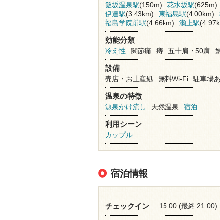
飯坂温泉駅
(150m)
花水坂駅
(625m)
伊達駅
(3.43km)
東福島駅
(4.00km)
福島学院前駅
(4.66km)
瀬上駅
(4.97
効能分類
冷え性
関節痛
痔
五十肩・50肩
設備
売店・お土産処
無料Wi-Fi
駐車場
温泉の特徴
源泉かけ流し
天然温泉
宿泊
利用シーン
カップル
宿泊情報
15:00 (最終 21:00)
チェックイン