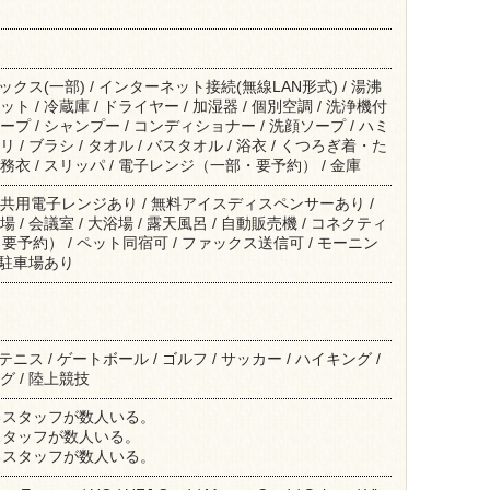
ァックス(一部) / インターネット接続(無線LAN形式) / 湯沸
ト / 冷蔵庫 / ドライヤー / 加湿器 / 個別空調 / 洗浄機付
ープ / シャンプー / コンディショナー / 洗顔ソープ / ハミ
 / ブラシ / タオル / バスタオル / 浴衣 / くつろぎ着・た
務衣 / スリッパ / 電子レンジ（一部・要予約） / 金庫
 共用電子レンジあり / 無料アイスディスペンサーあり /
 / 会議室 / 大浴場 / 露天風呂 / 自動販売機 / コネクティ
予約） / ペット同宿可 / ファックス送信可 / モーニン
/ 駐車場あり
 テニス / ゲートボール / ゴルフ / サッカー / ハイキング /
グ / 陸上競技
るスタッフが数人いる。
スタッフが数人いる。
るスタッフが数人いる。