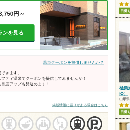
日帰
3,750円～
ランを見る
温泉クーポンを提供しませんか？
載できます。
ニフティ温泉でクーポンを提供してみませんか！
注目度アップも見込めます！
極楽
ゆ）
山形県 
掲載情報に誤りがある場合はこちら
日帰