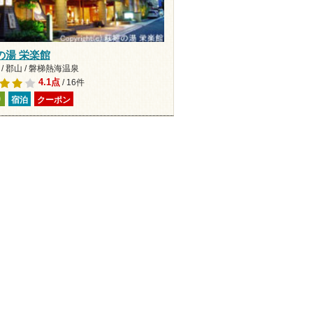
の湯 栄楽館
/ 郡山 / 磐梯熱海温泉
4.1点
/ 16件
り
宿泊
クーポン