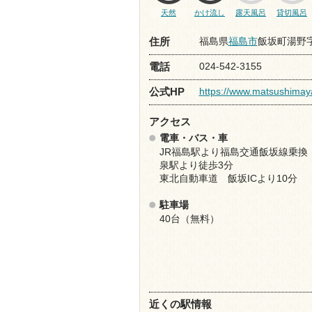
天然
かけ流し
露天風呂
貸切風呂
福島県
福島市
飯坂町湯野字
住所
024-542-3155
電話
https://www.matsushimaya
公式HP
アクセス
電車・バス・車
JR福島駅より福島交通飯坂線乗換
泉駅より徒歩3分
東北自動車道 飯坂ICより10分
駐車場
40台（無料）
近くの駅情報