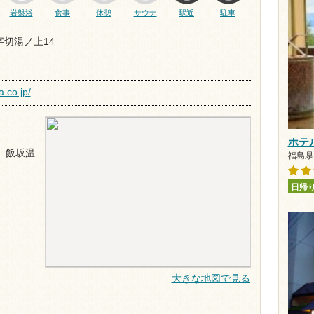
岩盤浴
食事
休憩
サウナ
駅近
駐車
切湯ノ上14
.co.jp/
ホテ
 飯坂温
福島県 
日帰
大きな地図で見る