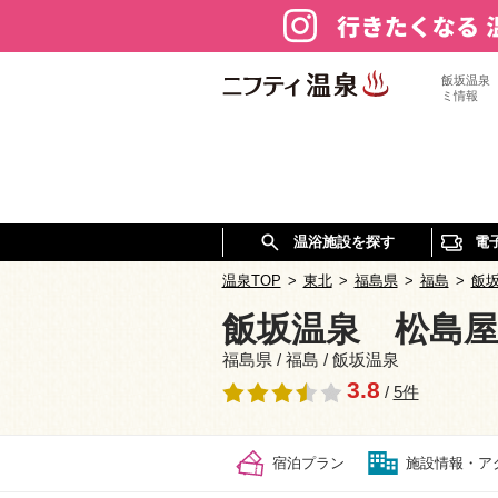
飯坂温泉
ミ情報
温浴施設を探す
電
温泉TOP
>
東北
>
福島県
>
福島
>
飯
飯坂温泉 松島屋
福島県 / 福島 / 飯坂温泉
3.8
/
5件
宿泊プラン
施設情報・ア