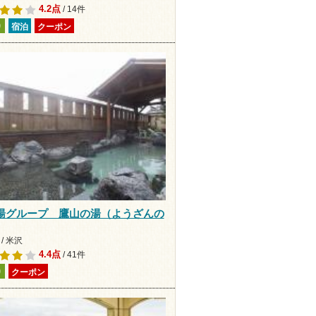
4.2点
/ 14件
り
宿泊
クーポン
湯グループ 鷹山の湯（ようざんの
/ 米沢
4.4点
/ 41件
り
クーポン