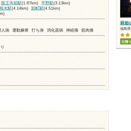
医王寺前駅
(1.87km)
平野駅
(3.13km)
桜水駅
(4.14km)
卸町駅
(4.51km)
km)
萩姫
福島県 
婦人病
運動麻痺
打ち身
消化器病
神経痛
筋肉痛
日帰
あり