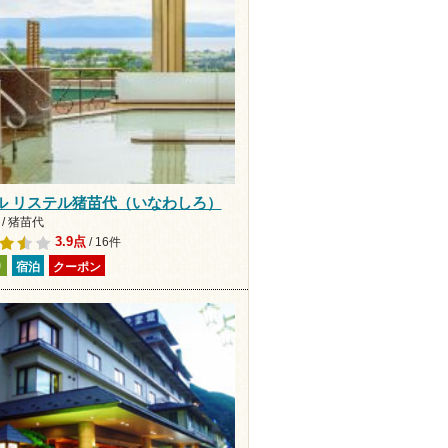
ル リステル猪苗代（いなわしろ）
/ 猪苗代
3.9点
/ 16件
り
宿泊
クーポン