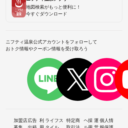
地図検索がもっと便利に！
今すぐダウンロード
ニフティ温泉公式アカウントをフォローして
おトク情報やクーポン情報を受け取ろう
加盟店
広告
利
ライフス
特定商
ヘ
採
運
個人情
募集
出稿
用
タイル
取引法
ル
用
営
報保護