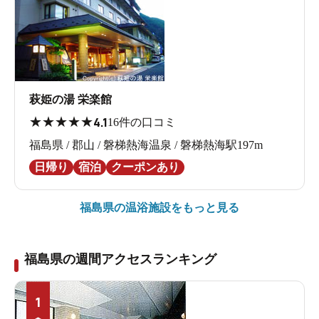
萩姫の湯 栄楽館
★
★
★
★
★
4.1
16件の口コミ
福島県 / 郡山 / 磐梯熱海温泉 / 磐梯熱海駅197m
日帰り
宿泊
クーポンあり
福島県の
温浴施設をもっと見る
福島県の週間アクセスランキング
1