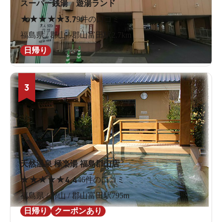
スーパー銭湯 遊湯ランド
★
★
★
★
★
3.7
9件の口コミ
福島県 / 郡山 / 郡山富田駅2.7km
日帰り
3
天然温泉 極楽湯 福島郡山店
★
★
★
★
★
4.4
46件の口コミ
福島県 / 郡山 / 郡山富田駅795m
日帰り
クーポンあり