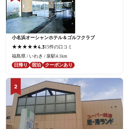
小名浜オーシャンホテル＆ゴルフクラブ
★
★
★
★
★
4.3
15件の口コミ
福島県 / いわき / 泉駅4.1km
日帰り
宿泊
クーポンあり
2