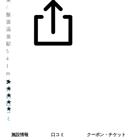
/
飯
坂
温
泉
駅
5
4
1
m
★
3
2
★
件
★
の
★
口
★
コ
ミ
施設情報
口コミ
クーポン・チケット