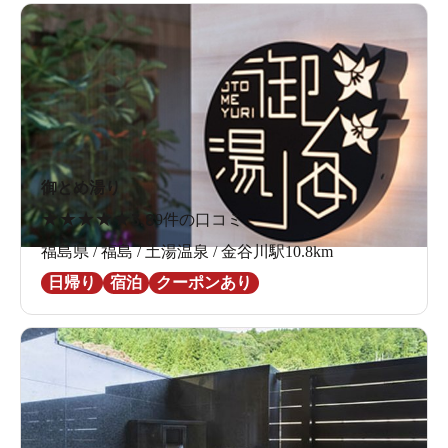
御とめ湯り
★
★
★
★
★
3.8
9件の口コミ
福島県 / 福島 / 土湯温泉 / 金谷川駅10.8km
日帰り
宿泊
クーポンあり