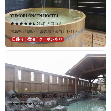
YUMORI ONSEN HOSTEL
★
★
★
★
★
4.2
14件の口コミ
福島県 / 福島 / 土湯温泉 / 金谷川駅11.3km
日帰り
宿泊
クーポンあり
極楽湯グループ 鷹山の湯（ようざんのゆ）
★
★
★
★
★
4.4
41件の口コミ