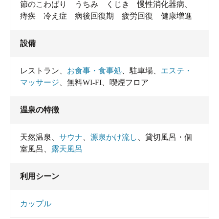
節のこわばり うちみ くじき 慢性消化器病、
痔疾 冷え症 病後回復期 疲労回復 健康増進
設備
レストラン
、
お食事・食事処
、
駐車場
、
エステ・
マッサージ
、
無料WI-FI
、
喫煙フロア
温泉の特徴
天然温泉
、
サウナ
、
源泉かけ流し
、
貸切風呂・個
室風呂
、
露天風呂
利用シーン
カップル