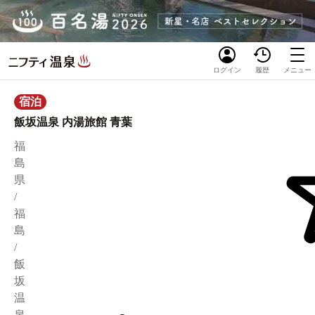
ログイン
履歴
メニュー
宿泊
飯坂温泉 内湯旅館 青葉
福
島
県
/
福
島
/
飯
坂
温
泉