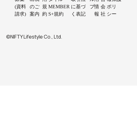
(資料
のご
規
MEMBER
に基づ
プ
情
会
ポリ
請求)
案内
約
S+規約
く表記
報
社
シー
©NIFTY Lifestyle Co., Ltd.