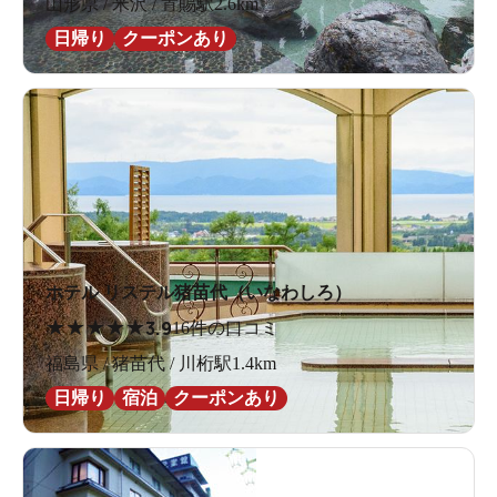
山形県 / 米沢 / 置賜駅2.6km
日帰り
クーポンあり
ホテル リステル猪苗代（いなわしろ）
★
★
★
★
★
3.9
16件の口コミ
福島県 / 猪苗代 / 川桁駅1.4km
日帰り
宿泊
クーポンあり