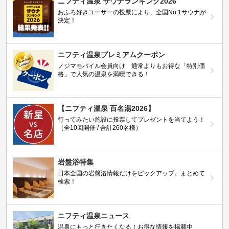
ニフティ温泉 サウナランキング2026
おふろ好きユーザーの投票により、全国No.1サウナが
決定！
ニフティ温泉プレミアムクーポン
ノジマモバイル会員向け 通常よりもお得な「特別価
格」で人気の温泉を満喫できる！
【ニフティ温泉 百名湯2026】
行ってみたい施設に投票してプレゼントを当てよう！
（全10回開催 / 合計260名様）
岩盤浴特集
日本全国の岩盤浴情報だけをピックアップ。まとめて
検索！
ニフティ温泉ニュース
温泉にもっと行きたくなる！お得な情報を掲載中