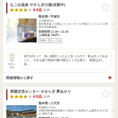
なごみ温泉 やすらぎの湯(休館中)
お気に入
りに追加
4.4点
/ 8 件
熊本県 / 宇城市
小川駅891m
鹿児島本線 小川駅よりイオンモール宇城のシャトルバス利
用九州自動車道…
営業時間 11:00～21:30
入浴料金 780円～
日帰り
カップル
息子が行って、良い泉質だったよと言ったので、私も行ってみま
した。 大きな梁で田舎の家の様なレトロな造り。 泉質は少し
塩…
50代～
女性
関連情報から探す
東陽交流センター せせらぎ 夢あかり
お気に入
りに追加
4.0点
/ 8 件
熊本県 / 八代市
有佐駅4.57km
JR鹿児島本線有佐駅から産交バス岩奥または粟木行きで10
分､陣内下車…