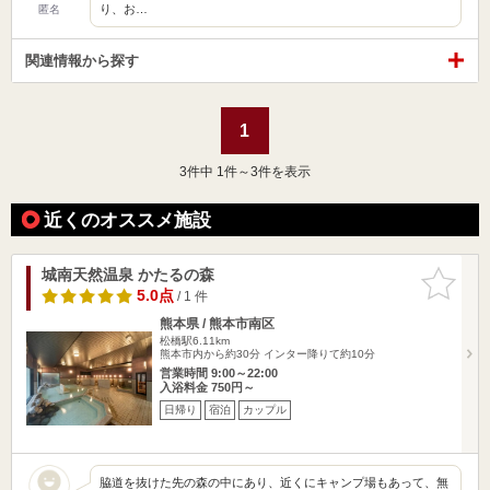
り、お…
匿名
関連情報から探す
1
3
件中 1件～3件を表示
近くのオススメ施設
城南天然温泉 かたるの森
お気に入
りに追加
5.0点
/ 1 件
熊本県 / 熊本市南区
松橋駅6.11km
熊本市内から約30分 インター降りて約10分
営業時間 9:00～22:00
入浴料金 750円～
日帰り
宿泊
カップル
脇道を抜けた先の森の中にあり、近くにキャンプ場もあって、無