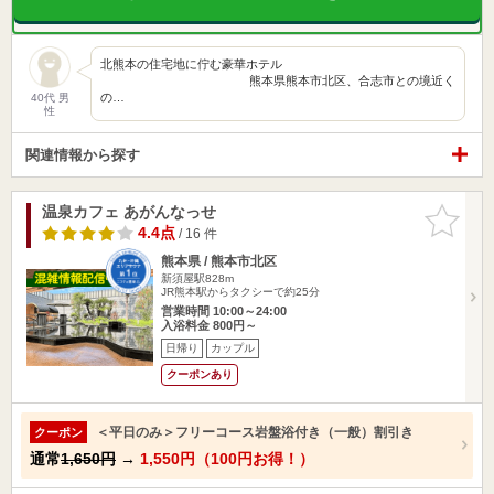
北熊本の住宅地に佇む豪華ホテル
熊本県熊本市北区、合志市との境近く
の…
40代 男
性
関連情報から探す
温泉カフェ あがんなっせ
お気に入
りに追加
4.4点
/ 16 件
熊本県 / 熊本市北区
新須屋駅828m
JR熊本駅からタクシーで約25分
営業時間 10:00～24:00
入浴料金 800円～
日帰り
カップル
クーポンあり
＜平日のみ＞フリーコース岩盤浴付き（一般）割引き
クーポン
通常
1,650円
→
1,550円（100円お得！）