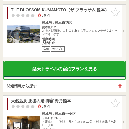
THE BLOSSOM KUMAMOTO（ザ ブラッサム 熊本）
お気に入
りに追加
-点
/ 0 件
熊本県 / 熊本市西区
熊本駅152m
JR熊本駅隣接。白川口を出て右手にアミュプラザくまもと
がございます。…
営業時間
入浴料金 ～
宿泊
カップル
楽天トラベルの宿泊プランを見る
関連情報から探す
天然温泉 肥後の湯 御宿 野乃熊本
お気に入
りに追加
-点
/ 0 件
熊本県 / 熊本市中央区
辛島町駅334m
＜電車＞ ・「熊本」駅から車で約10分 ・熊本市電「辛島
町」より…