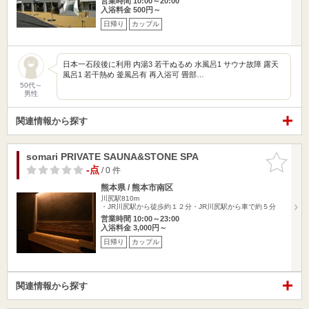
営業時間 10:00～20:00
入浴料金 500円～
日帰り
カップル
日本一石段後に利用 内湯3 若干ぬるめ 水風呂1 サウナ故障 露天
風呂1 若干熱め 釜風呂有 再入浴可 畳部…
50代～
男性
関連情報から探す
somari PRIVATE SAUNA&STONE SPA
お気に入
りに追加
-点
/ 0 件
熊本県 / 熊本市南区
川尻駅810m
・JR川尻駅から徒歩約１２分・JR川尻駅から車で約５分
営業時間 10:00～23:00
入浴料金 3,000円～
日帰り
カップル
関連情報から探す