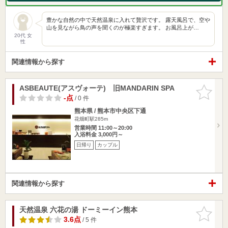
豊かな自然の中で天然温泉に入れて贅沢です。 露天風呂で、空や
山を見ながら鳥の声を聞くのが極楽すぎます。 お風呂上が…
20代 女
性
関連情報から探す
ASBEAUTE(アスヴォーテ) 旧MANDARIN SPA
お気に入
りに追加
-点
/ 0 件
熊本県 / 熊本市中央区下通
花畑町駅285m
営業時間 11:00～20:00
入浴料金 3,000円～
日帰り
カップル
関連情報から探す
天然温泉 六花の湯 ドーミーイン熊本
お気に入
りに追加
3.6点
/ 5 件