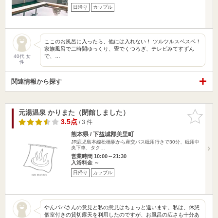
日帰り
カップル
ここのお風呂に入ったら、他には入れない！ ツルツルスベスベ！
家族風呂で二時間ゆっくり、畳でくつろぎ、テレビみてすずん
で、…
40代 女
性
関連情報から探す
元湯温泉 かりまた（閉館しました）
お気に入
りに追加
3.5点
/ 3 件
熊本県 / 下益城郡美里町
JR鹿児島本線松橋駅から産交バス砥用行きで30分、砥用中
央下車、タク…
営業時間 10:00～21:30
入浴料金 ～
日帰り
カップル
やんパパさんの意見と私の意見はちょっと違います。私は、休憩
個室付きの貸切露天を利用したのですが、お風呂の広さも十分あ