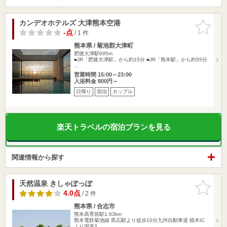
カンデオホテルズ 大津熊本空港
お気に入
りに追加
-点
/ 1 件
熊本県 / 菊池郡大津町
肥後大津駅695m
■JR「肥後大津駅」から約15分 ■JR「熊本駅」から約55分
…
営業時間 15:00～23:00
入浴料金 800円～
日帰り
宿泊
カップル
楽天トラベルの宿泊プランを見る
関連情報から探す
天然温泉 きしゃぽっぽ
お気に入
りに追加
4.0点
/ 2 件
熊本県 / 合志市
熊本高専前駅1.63km
熊本電鉄菊池線 黒石駅より徒歩10分九州自動車道 植木IC
より国道3…