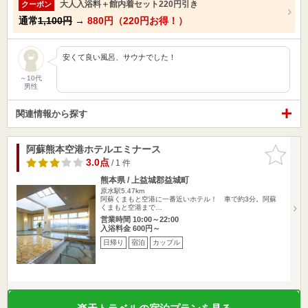
大人入浴料＋館内着セット220円引き
クーポン
通常
1,100円
→
880円（220円お得！）
安くて良い風呂、サウナでした！
～10代
男性
関連情報から探す
阿蘇熊本空港ホテルエミナース
お気に入
りに追加
3.0点
/ 1 件
熊本県 / 上益城郡益城町
原水駅5.47km
阿蘇くまもと空港に一番近いホテル！ 車で約3分。阿蘇
くまもと空港まで…
営業時間 10:00～22:00
入浴料金 600円～
日帰り
宿泊
カップル