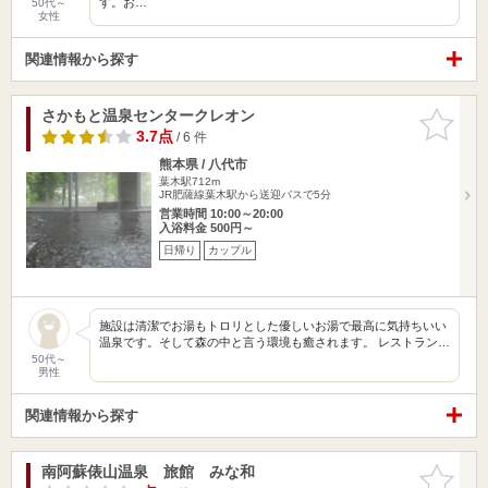
す。お…
50代～
女性
関連情報から探す
さかもと温泉センタークレオン
お気に入
りに追加
3.7点
/ 6 件
熊本県 / 八代市
葉木駅712m
JR肥薩線葉木駅から送迎バスで5分
営業時間 10:00～20:00
入浴料金 500円～
日帰り
カップル
施設は清潔でお湯もトロリとした優しいお湯で最高に気持ちいい
温泉です。そして森の中と言う環境も癒されます。 レストラン…
50代～
男性
関連情報から探す
南阿蘇俵山温泉 旅館 みな和
お気に入