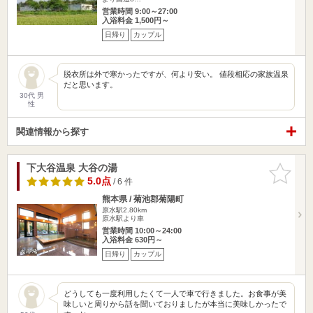
営業時間 9:00～27:00
入浴料金 1,500円～
日帰り
カップル
脱衣所は外で寒かったですが、何より安い。 値段相応の家族温泉
だと思います。
30代 男
性
関連情報から探す
下大谷温泉 大谷の湯
お気に入
りに追加
5.0点
/ 6 件
熊本県 / 菊池郡菊陽町
原水駅2.80km
原水駅より車
営業時間 10:00～24:00
入浴料金 630円～
日帰り
カップル
どうしても一度利用したくて一人で車で行きました。お食事が美
味しいと周りから話を聞いておりましたが本当に美味しかったで