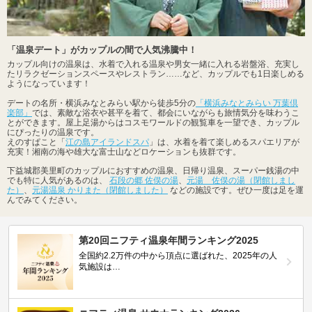
「温泉デート」がカップルの間で人気沸騰中！
カップル向けの温泉は、水着で入れる温泉や男女一緒に入れる岩盤浴、充実し
たリラクゼーションスペースやレストラン……など、カップルでも1日楽しめる
ようになっています！
デートの名所・横浜みなとみらい駅から徒歩5分の
「横浜みなとみらい 万葉倶
楽部」
では、素敵な浴衣や甚平を着て、都会にいながらも旅情気分を味わうこ
とができます。屋上足湯からはコスモワールドの観覧車を一望でき、カップル
にぴったりの温泉です。
えのすぱこと「
江の島アイランドスパ
」は、水着を着て楽しめるスパエリアが
充実！湘南の海や雄大な富士山などロケーションも抜群です。
下益城郡美里町のカップルにおすすめの温泉、日帰り温泉、スーパー銭湯の中
でも特に人気があるのは、
石段の郷 佐俣の湯
、
元湯 佐俣の湯（閉館しまし
た）
、
元湯温泉 かりまた（閉館しました）
などの施設です。ぜひ一度は足を運
んでみてください。
第20回ニフティ温泉年間ランキング2025
全国約2.2万件の中から頂点に選ばれた、2025年の人
気施設は…