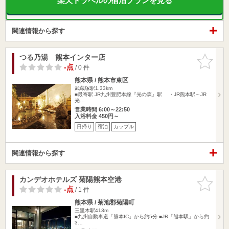
楽天トラベルの宿泊プランを見る
関連情報から探す
つる乃湯 熊本インター店
お気に入
りに追加
-点
/ 0 件
熊本県 / 熊本市東区
武蔵塚駅1.33km
■最寄駅 JR九州豊肥本線『光の森』駅 ・JR熊本駅～JR
光…
営業時間 6:00～22:50
入浴料金 450円～
日帰り
宿泊
カップル
関連情報から探す
カンデオホテルズ 菊陽熊本空港
お気に入
りに追加
-点
/ 1 件
熊本県 / 菊池郡菊陽町
三里木駅413m
■九州自動車道「熊本IC」から約5分 ■JR「熊本駅」から約
3…