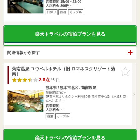
営業時間 15:00～23:00
入浴料金 800円～
日帰り
宿泊
カップル
楽天トラベルの宿泊プランを見る
関連情報から探す
菊南温泉 ユウベルホテル（旧 ロマネスクリゾート菊
お気に入
南）
りに追加
3.8点
/ 5 件
熊本県 / 熊本市北区 / 菊南温泉
新須屋駅767m
JR熊本駅よりタクシー利用30分 熊本市中心部（水道町交
差点）より…
営業時間
入浴料金 ～
宿泊
カップル
楽天トラベルの宿泊プランを見る