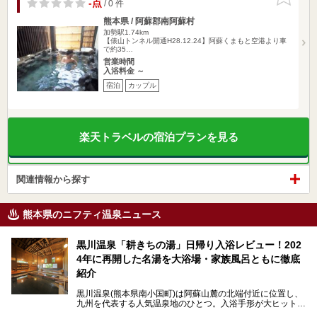
りに追加
-点
/ 0 件
熊本県 / 阿蘇郡南阿蘇村
加勢駅1.74km
【俵山トンネル開通H28.12.24】阿蘇くまもと空港より車
で約35…
営業時間
入浴料金 ～
宿泊
カップル
楽天トラベルの宿泊プランを見る
関連情報から探す
熊本県のニフティ温泉ニュース
黒川温泉「耕きちの湯」日帰り入浴レビュー！202
4年に再開した名湯を大浴場・家族風呂ともに徹底
紹介
黒川温泉(熊本県南小国町)は阿蘇山麓の北端付近に位置し、
九州を代表する人気温泉地のひとつ。入浴手形が大ヒット
し、各宿の趣の異なる露天風呂をめぐることで知られていま