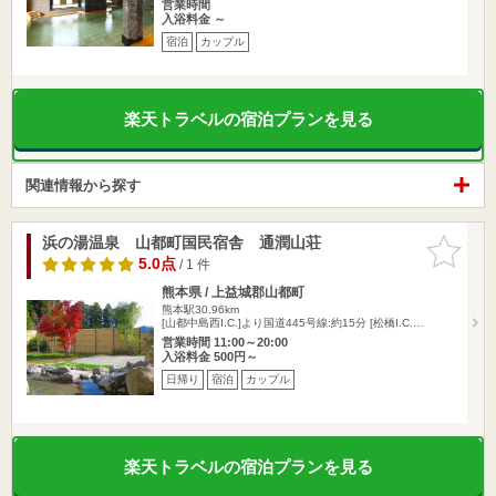
営業時間
入浴料金 ～
宿泊
カップル
楽天トラベルの宿泊プランを見る
関連情報から探す
浜の湯温泉 山都町国民宿舎 通潤山荘
お気に入
りに追加
5.0点
/ 1 件
熊本県 / 上益城郡山都町
熊本駅30.96km
[山都中島西I.C.]より国道445号線:約15分 [松橋I.C.…
営業時間 11:00～20:00
入浴料金 500円～
日帰り
宿泊
カップル
楽天トラベルの宿泊プランを見る