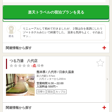
楽天トラベルの宿泊プランを見る
リニューアルして初めて行きましたが、２階は白を基調にしたリ
ゾートホテルみたいで綺麗でした。 温泉も気持ちよく、そのあと
マッ…
匿名
関連情報から探す
つる乃湯 八代店
お気に入
りに追加
-点
/ 0 件
熊本県 / 八代市 / 日奈久温泉
新八代駅1.57km
・八代インターから200ｍ
営業時間 6:30～22:00
入浴料金 550円～
日帰り
宿泊
カップル
関連情報から探す