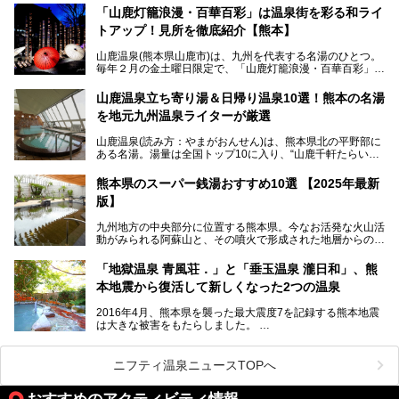
す。
「山鹿灯籠浪漫・百華百彩」は温泉街を彩る和ライ
トアップ！見所を徹底紹介【熊本】
中でも「耕きち(こうきち)の湯」は露天風呂を持たないもの
の、風情ある内湯を楽しめる日帰り温泉施設。自然災害によ
山鹿温泉(熊本県山鹿市)は、九州を代表する名湯のひとつ。
り一度廃業しましたが、2024年10月に営業再開。数多くの
毎年２月の金土曜日限定で、「山鹿灯籠浪漫・百華百彩」
温泉ファンに注目される名湯です。
（やまがとうろうろまん・ひゃっかひゃくさい）が開催され
ます。和傘や竹、ろうそくなどを用いて、和情緒たっぷりの
山鹿温泉立ち寄り湯＆日帰り温泉10選！熊本の名湯
ライトアップが無料で楽しめます。
を地元九州温泉ライターが厳選
今回は再開した耕きちの湯を訪問し、全浴室(男女別大浴
2025年は、2月7～8日・14～15日・21～22日・28～3月1
場・家族風呂)を徹底紹介します！
山鹿温泉(読み方：やまがおんせん)は、熊本県北の平野部に
日、の合計8日間開催。今回は地元九州在住の筆者が、その
ある名湯。湯量は全国トップ10に入り、“山鹿千軒たらいな
見所を徹底紹介。併せて、その他イベントや立ち寄り湯も併
し”と唄われる程。また、“乙女の柔肌”とも称される柔らかな
せてご紹介します。
泉質であり、お湯の良さにも定評があります。
熊本県のスーパー銭湯おすすめ10選 【2025年最新
版】
今回は地元九州の温泉ライターの私が実際に入浴した中か
ら、山鹿温泉の旅館やホテルの立ち寄り湯・日帰り入浴施
九州地方の中央部分に位置する熊本県。今なお活発な火山活
設・家族風呂の3パターンに分類し、合計10施設を厳選して
動がみられる阿蘇山と、その噴火で形成された地層からの湧
ご紹介。ぜひ、湯めぐりの参考にして下さいね！
水が多くあることから「火の国」「水の国」とも呼ばれま
す。
「地獄温泉 青風荘．」と「垂玉温泉 瀧日和」、熊
そんな熊本県は、県内の至るところから温泉が湧いている温
本地震から復活して新しくなった2つの温泉
泉県でもあります。山鹿温泉、玉名温泉、黒川温泉、人吉温
泉など有名な温泉地だけでなく、市街地にも天然温泉が湧き
2016年4月、熊本県を襲った最大震度7を記録する熊本地震
出すスーパー銭湯が豊富です。なかでも注目のスーパー銭湯
は大きな被害をもたらしました。
をピックアップしました。
阿蘇山麓の南阿蘇村の「地獄温泉 清風荘」、そして「清風
荘」から400mほど離れた「垂玉（たるたま）温泉 山口旅
ニフティ温泉ニュースTOPへ
館」の2軒は、この地震による土砂崩れなどのために、一時
期は孤立状態に。もしかしたらこの時のニュースで、「地獄
おすすめのアクティビティ情報