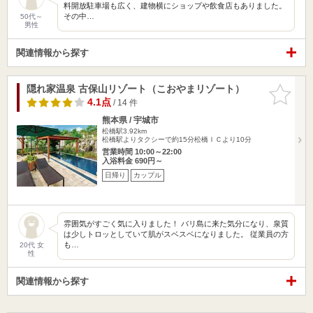
料開放駐車場も広く、建物横にショップや飲食店もありました。
その中…
50代～
男性
関連情報から探す
隠れ家温泉 古保山リゾート（こおやまリゾート）
お気に入
りに追加
4.1点
/ 14 件
熊本県 / 宇城市
松橋駅3.92km
松橋駅よりタクシーで約15分松橋ＩＣより10分
営業時間 10:00～22:00
入浴料金 690円～
日帰り
カップル
雰囲気がすごく気に入りました！ バリ島に来た気分になり、泉質
は少しトロッとしていて肌がスベスベになりました。 従業員の方
も…
20代 女
性
関連情報から探す