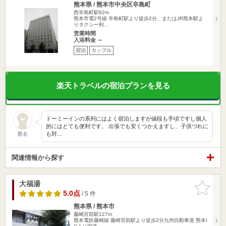
熊本県 / 熊本市中央区辛島町
西辛島町駅82m
熊本市電2号線 辛島町駅より徒歩2分、またはJR熊本駅よ
りタクシー利…
営業時間
入浴料金 ～
宿泊
カップル
楽天トラベルの宿泊プランを見る
ドーミーインの系列にはよく宿泊しますが値段も手頃ですし個人
的にはとても便利です。 出張でも安くつかえますし、子供づれに
も対…
匿名
関連情報から探す
大福湯
お気に入
りに追加
5.0点
/ 5 件
熊本県 / 熊本市
藤崎宮前駅127m
熊本電鉄藤崎線 藤崎宮前駅より徒歩2分九州自動車道 熊本I