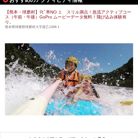
温泉」と「垂玉温泉」の名前を知った人もいるかもしれませ
ん。
【熊本・球磨村】ﾘﾋﾟ率NO.１ スリル満点！急流アクティブコー
この2軒は今どうなっているのでしょうか。実は現在は「地
ス（午前・午後）GoPro ムービーデータ無料！飛び込み体験有
獄温泉 青風荘．」「垂玉温泉 瀧日和」として営業を再開し
り。
ています。2021年に現地を訪問してきましたのでレポート
します。
熊本県球磨郡球磨村大字渡乙1498-1