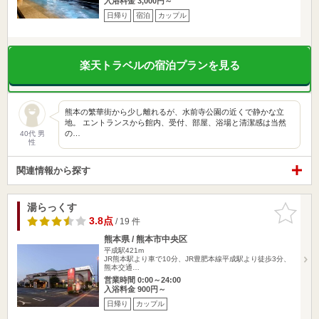
入浴料金 3,000円～
日帰り
宿泊
カップル
楽天トラベルの宿泊プランを見る
熊本の繁華街から少し離れるが、水前寺公園の近くで静かな立
地。 エントランスから館内、受付、部屋、浴場と清潔感は当然
の…
40代 男
性
関連情報から探す
湯らっくす
お気に入
りに追加
3.8点
/ 19 件
熊本県 / 熊本市中央区
平成駅421m
JR熊本駅より車で10分、JR豊肥本線平成駅より徒歩3分、
熊本交通…
営業時間 0:00～24:00
入浴料金 900円～
日帰り
カップル