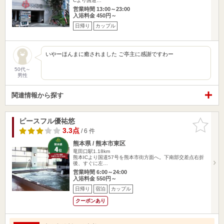
Cより国道…
営業時間 13:00～23:00
入浴料金 450円～
日帰り
カップル
いやーほんまに癒されました ご亭主に感謝ですわー
50代～
男性
関連情報から探す
ピースフル優祐悠
お気に入
りに追加
3.3点
/ 6 件
熊本県 / 熊本市東区
竜田口駅1.18km
熊本ICより国道57号を熊本市街方面へ。下南部交差点右折
後、すぐに左…
営業時間 6:00～24:00
入浴料金 550円～
日帰り
宿泊
カップル
クーポンあり