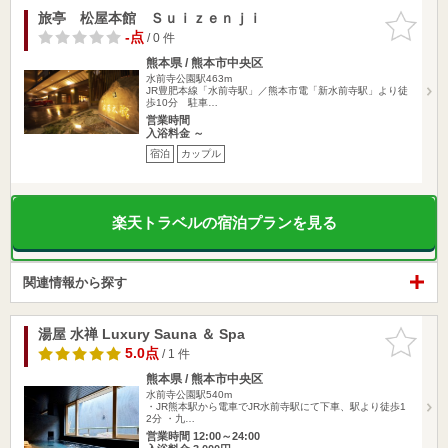
旅亭 松屋本館 Ｓｕｉｚｅｎｊｉ
お気に入
りに追加
-点
/ 0 件
熊本県 / 熊本市中央区
水前寺公園駅463m
JR豊肥本線「水前寺駅」／熊本市電「新水前寺駅」より徒
歩10分 駐車…
営業時間
入浴料金 ～
宿泊
カップル
楽天トラベルの宿泊プランを見る
関連情報から探す
湯屋 水禅 Luxury Sauna ＆ Spa
お気に入
りに追加
5.0点
/ 1 件
熊本県 / 熊本市中央区
水前寺公園駅540m
・JR熊本駅から電車でJR水前寺駅にて下車、駅より徒歩1
2分 ・九…
営業時間 12:00～24:00