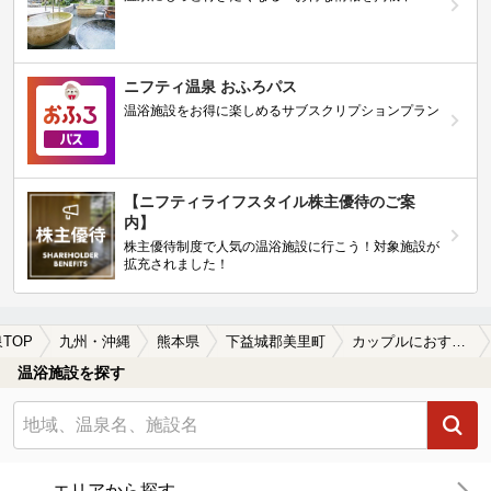
ニフティ温泉 おふろパス
温浴施設をお得に楽しめるサブスクリプションプラン
【ニフティライフスタイル株主優待のご案
内】
株主優待制度で人気の温浴施設に行こう！対象施設が
拡充されました！
TOP
九州・沖縄
熊本県
下益城郡美里町
カップルにおすすめの下益城郡美里町の温泉、日帰り温泉、スーパー銭湯おすすめ
温浴施設を探す
エリアから探す