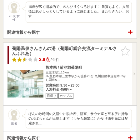
湯舟が広く開放的で、のんびりくつろげます！ 泉質もよく、入浴
後は肌がしっとりしているように感じました。 また行きたい、お
す…
20代 女
性
関連情報から探す
菊陽温泉さんさんの湯（菊陽町総合交流ターミナルさ
お気に入
んふれあ）
りに追加
2.8点
/ 6 件
熊本県 / 菊池郡菊陽町
三里木駅1.15km
JR豊肥本線三里木駅から徒歩20分 九州自動車道熊本ICか
ら国道5…
営業時間 9:30～23:00
入浴料金 450円～
日帰り
カップル
ほんの数時間の入浴中に脱衣所、浴室、サウナ室と至る所に掃除
のおばちゃんが出現します（しかも頻繁に）かなり衛生面には配
慮され…
匿名
関連情報から探す