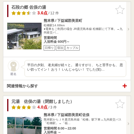
石段の郷 佐俣の湯
お気に入
りに追加
3.6点
/ 12 件
熊本県 / 下益城郡美里町
松橋駅14.68km
●電車をご利用の場合 JR鹿児島本線 松橋駅にて下車。→九
州産交バ…
営業時間
入浴料金 600円～
日帰り
宿泊
カップル
平日の夕刻、 老夫婦が続々と。 通りすがり、 ちと苦手かも、 思
い切ってイン！ おう！ いんじゃない！ でした(笑)…
匿名
関連情報から探す
元湯 佐俣の湯（閉館しました）
お気に入
りに追加
4.0点
/ 3 件
熊本県 / 下益城郡美里町佐俣
熊本駅からＪＲ鹿児島本線「松橋」駅下車→九州産交バス
「松橋駅」→「福…
営業時間 8:00～22:00
入浴料金 ～