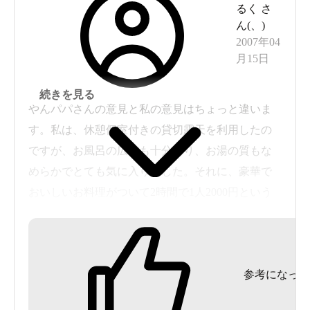
るく
さ
ん(
、
)
2007年04
月15日
続きを見る
やんパパさんの意見と私の意見はちょっと違いま
す。私は、休憩個室付きの貸切露天を利用したの
ですが、お風呂の広さも十分あり、お湯の質もな
めらかでとても気に入りました。それに、豪華で
おいしいお料理がついて2時間で1人2000円という
値段にもすごく感激しました。しかも、大浴場に
も入り放題で大満足の一日でした。また、スタッ
フの方たちの対応にも好感がもてました。みなさ
参考になった
んにもぜひお勧めしたいです。