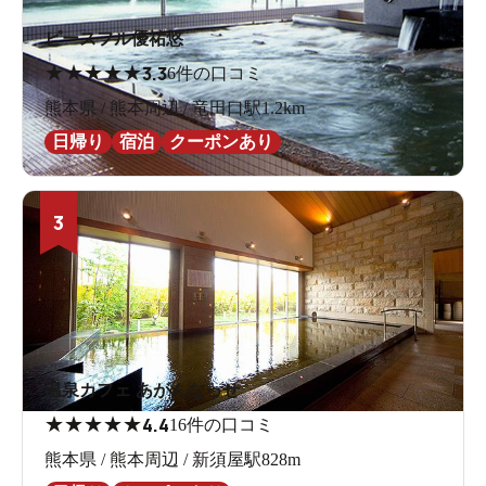
ピースフル優祐悠
★
★
★
★
★
3.3
6件の口コミ
熊本県 / 熊本周辺 / 竜田口駅1.2km
日帰り
宿泊
クーポンあり
3
温泉カフェ あがんなっせ
★
★
★
★
★
4.4
16件の口コミ
熊本県 / 熊本周辺 / 新須屋駅828m