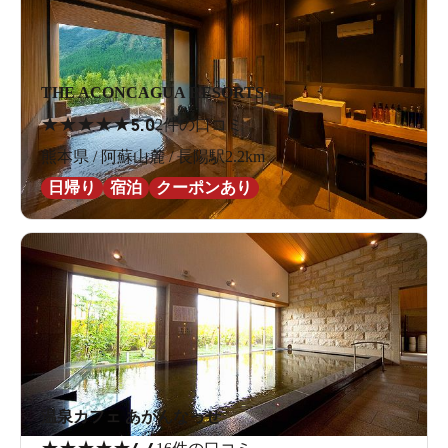
THE ACONCAGUA RESORTS
★
★
★
★
★
5.0
2件の口コミ
熊本県 / 阿蘇山麓 / 長陽駅2.2km
日帰り
宿泊
クーポンあり
温泉カフェ あがんなっせ
★
★
★
★
★