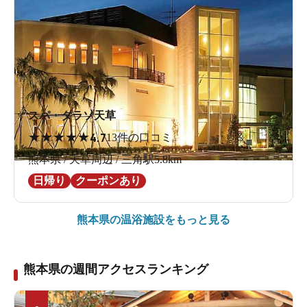
スパ・タラソ天草
★
★
★
★
★
4.7
13件の口コミ
熊本県 / 天草周辺 / 三角駅5.8km
日帰り
クーポンあり
熊本県の
温浴施設をもっと見る
熊本県の週間アクセスランキング