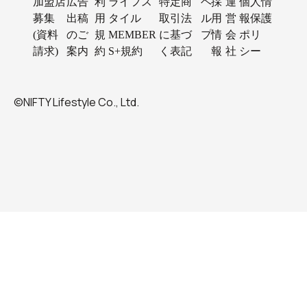
加盟店
広告
利
ライフス
特定商
ヘ
採
運
個人情
募集
出稿
用
タイル
取引法
ル
用
営
報保護
(資料
のご
規
MEMBER
に基づ
プ
情
会
ポリ
請求)
案内
約
S+規約
く表記
報
社
シー
©NIFTY Lifestyle Co., Ltd.