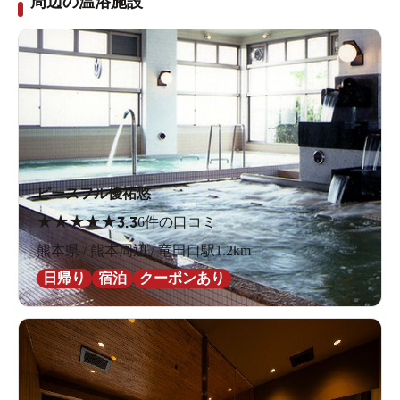
周辺の温浴施設
ピースフル優祐悠
★
★
★
★
★
3.3
6件の口コミ
熊本県 / 熊本周辺 / 竜田口駅1.2km
日帰り
宿泊
クーポンあり