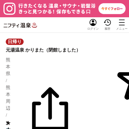
ログイン
履歴
メニュー
日帰り
元湯温泉 かりまた（閉館しました）
熊
本
県
/
熊
本
周
辺
/
★
3
3