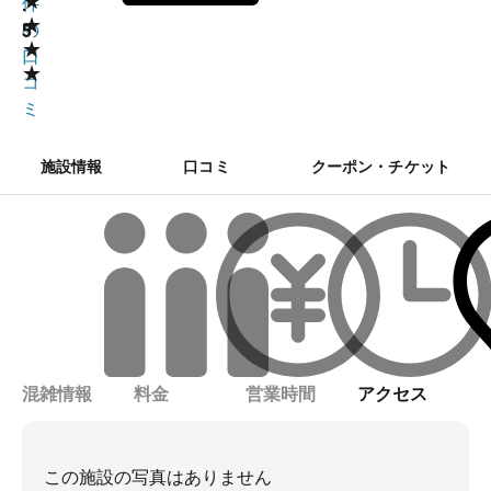
★
.
件
★
5
の
★
口
★
コ
ミ
施設情報
口コミ
クーポン・チケット
混雑情報
料金
営業時間
アクセス
この施設の写真はありません