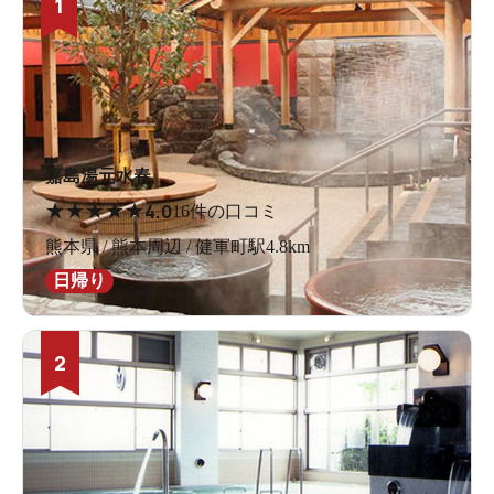
1
嘉島湯元水春
★
★
★
★
★
4.0
16件の口コミ
熊本県 / 熊本周辺 / 健軍町駅4.8km
日帰り
2