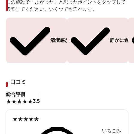
この施設で「よかった」と思ったポイントをタップして
投票してください。いくつでも選べます。
投票ありがとうございます
投票ありがとうございます
清潔感がある
静かに過ご
口コミ
総合評価
3.5
★
★
★
★
★
★
★
★
★
★
いちごみ