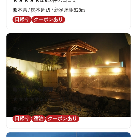
4.4
16件の口コミ
熊本県 / 熊本周辺 / 新須屋駅828m
日帰り
クーポンあり
亀の井ホテル 阿蘇
★
★
★
★
★
4.5
2件の口コミ
熊本県 / 阿蘇山麓 / 宮地駅1.4km
日帰り
宿泊
クーポンあり