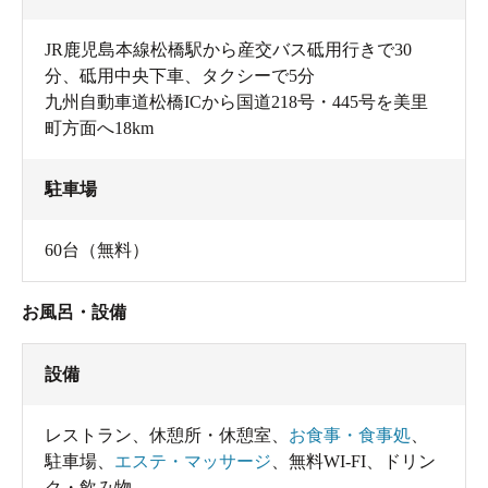
JR鹿児島本線松橋駅から産交バス砥用行きで30
分、砥用中央下車、タクシーで5分
九州自動車道松橋ICから国道218号・445号を美里
町方面へ18km
駐車場
60台（無料）
お風呂・設備
設備
レストラン
、
休憩所・休憩室
、
お食事・食事処
、
駐車場
、
エステ・マッサージ
、
無料WI-FI
、
ドリン
ク・飲み物