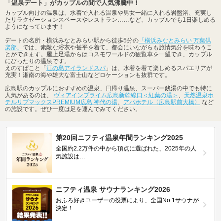
「温泉デート」がカップルの間で人気沸騰中！
カップル向けの温泉は、水着で入れる温泉や男女一緒に入れる岩盤浴、充実し
たリラクゼーションスペースやレストラン……など、カップルでも1日楽しめる
ようになっています！
デートの名所・横浜みなとみらい駅から徒歩5分の
「横浜みなとみらい 万葉倶
楽部」
では、素敵な浴衣や甚平を着て、都会にいながらも旅情気分を味わうこ
とができます。屋上足湯からはコスモワールドの観覧車を一望でき、カップル
にぴったりの温泉です。
えのすぱこと「
江の島アイランドスパ
」は、水着を着て楽しめるスパエリアが
充実！湘南の海や雄大な富士山などロケーションも抜群です。
広島駅のカップルにおすすめの温泉、日帰り温泉、スーパー銭湯の中でも特に
人気があるのは、
ヴィアインプライム広島新幹線口＜紅葉の湯＞
、
天然温泉ホ
テルリブマックスPREMIUM広島 神代の湯
、
アパホテル〈広島駅前大橋〉
など
の施設です。ぜひ一度は足を運んでみてください。
第20回ニフティ温泉年間ランキング2025
全国約2.2万件の中から頂点に選ばれた、2025年の人
気施設は…
ニフティ温泉 サウナランキング2026
おふろ好きユーザーの投票により、全国No.1サウナが
決定！