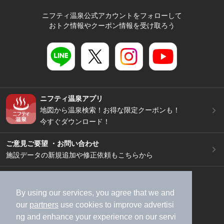
ニフティ温泉公式アカウントをフォローして
おトク情報やクーポン情報を受け取ろう
ニフティ温泉アプリ
地図から温泉検索！お得な限定クーポンも！
今すぐダウンロード！
ご意見ご要望 ・お問い合わせ
施設データの新規追加や修正依頼もこちらから
スマートフォン
/
PC
加盟店募集（資料請求）
広告出稿のご案内
By using our services, you agree that we and
our
partners
use cookies to improve advertisi
利用規約
ライフスタイルMEMBERS+規約
ng and enhance your experience on our servi
特定商取引法に基づく表記
ヘルプ
採用情報