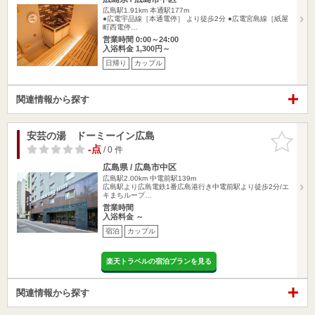
広島駅1.91km
本通駅177m
●広電宇品線［本通電停］ より徒歩2分 ●広電宮島線［紙屋
町西電停…
営業時間 0:00～24:00
入浴料金 1,300円～
日帰り
カップル
関連情報から探す
安芸の湯 ドーミーイン広島
お気に入
りに追加
-点
/ 0 件
広島県 / 広島市中区
広島駅2.00km
中電前駅139m
広島駅より広島電鉄1番広島港行き中電前駅より徒歩2分/エ
キまちループ…
営業時間
入浴料金 ～
宿泊
カップル
楽天トラベルの宿泊プランを見る
関連情報から探す