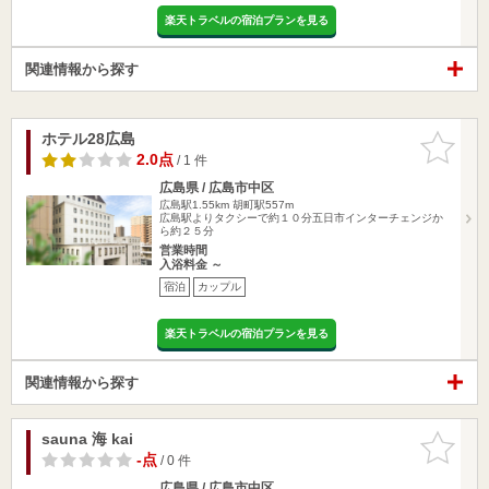
楽天トラベルの宿泊プランを見る
関連情報から探す
ホテル28広島
お気に入
りに追加
2.0点
/ 1 件
広島県 / 広島市中区
広島駅1.55km
胡町駅557m
広島駅よりタクシーで約１０分五日市インターチェンジか
ら約２５分
営業時間
入浴料金 ～
宿泊
カップル
楽天トラベルの宿泊プランを見る
関連情報から探す
sauna 海 kai
お気に入
りに追加
-点
/ 0 件
広島県 / 広島市中区