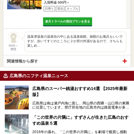
入浴料金 500円～
日帰り
宿泊
カップル
楽天トラベルの宿泊プランを見る
温泉津温泉の温泉街の中にある温泉旅館。旅館のお風呂もいいで
すが、歩いてすぐのところに２か所の外湯があるので、そちらも
楽しめ…
50代～
男性
関連情報から探す
広島県のニフティ温泉ニュース
広島県のスーパー銭湯おすすめ14選 【2025年最新
版】
広島県は南は瀬戸内海に面し、岡山県の西隣・山口県の東隣
に位置しています。県庁所在地の広島市内は路面電車が多数
走る風景でも知られています。
厳島神社と原爆ドームの2つの世界文化遺産があり、年間を
「この世界の片隅に」すずさんが生きた広島のおす
通して多数の観光客が訪れます。工業都市として栄えた呉市
すめ温泉５選
や、坂の町・尾道市など、ゆっくり訪れたい町や観光スポッ
トがいっぱいの魅力的な県です。全国生産量1位のかきやレ
2016年の暮れ、「この世界の片隅に」を劇場で鑑賞し感動
モン、全国にファンが多い広島風お好み焼きなどのグルメも