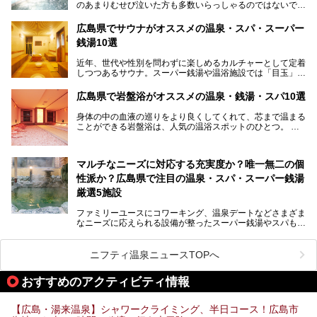
のあまりむせび泣いた方も多数いらっしゃるのではないでし
充実。
ょうか。
温泉施設も多彩です。今回は、広島県でおすすめのスーパー
あの夏のヒロシマを生きた主人公すずさんの笑顔が、今もど
銭湯をご紹介します。
広島県でサウナがオススメの温泉・スパ・スーパー
こかに輝きつづけていることをふと思い浮かべます。
銭湯10選
そんな映画の舞台となった広島県呉市を中心に、広島のおす
すめ温泉施設をご紹介します！
近年、世代や性別を問わずに楽しめるカルチャーとして定着
しつつあるサウナ。スーパー銭湯や温浴施設では「目玉」と
して積極的にアピールしているお店も数多くあります。じん
わりと身体の内部を温めて発汗を促すサウナは、リフレッシ
広島県で岩盤浴がオススメの温泉・銭湯・スパ10選
ュ効果はもちろん、代謝が高まり健康や美容にも良い影響が
期待されます。今回はそんなサウナにこだわった、広島県内
身体の中の血液の巡りをより良くしてくれて、芯まで温まる
のオススメ温泉・銭湯・スパ10ヶ所を紹介させていただき
ことができる岩盤浴は、人気の温浴スポットのひとつ。
ます。
いつもよりも疲れた時や、心身共に癒されたい時にはおすす
めの場所です。
ここでは、温泉や銭湯と一緒に岩盤浴が楽しむことができ
マルチなニーズに対応する充実度か？唯一無二の個
る、広島県でオススメの温泉・銭湯・スパをご紹介していき
ます！
性派か？広島県で注目の温泉・スパ・スーパー銭湯
厳選5施設
ファミリーユースにコワーキング、温泉デートなどさまざま
なニーズに応えられる設備が整ったスーパー銭湯やスパも、
テーマに沿った世界観や息をのむようなオーシャンビューと
いった個性が魅力の温泉も、どちらも充実している広島県。
今回は、そんな広島県にある温浴施設のなかから、筆者が
ニフティ温泉ニュースTOPへ
「一度訪ねてみたい」と気になっている魅力的な施設を5件
ピックアップして紹介します。
おすすめのアクティビティ情報
※2021/07/30時点の情報です。
【広島・湯来温泉】シャワークライミング、半日コース！広島市