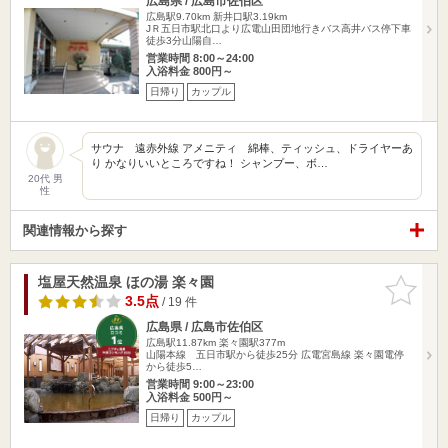
広島県 / 広島市佐伯区
広島駅9.70km
新井口駅3.19km
JＲ五日市駅北口より広電山田団地行きバス高井バス停下車
徒歩3分山陽自…
営業時間 8:00～24:00
入浴料金 800円～
日帰り
カップル
サウナ 遠赤外線 アメニティ 綿棒、ティッシュ、ドライヤーあ
り かなりいいところですね！ シャンプー、ボ…
20代 男
性
関連情報から探す
塩屋天然温泉 ほの湯 楽々園
お気に入
りに追加
3.5点
/ 19 件
広島県 / 広島市佐伯区
広島駅11.87km
楽々園駅377m
山陽本線 五日市駅から徒歩25分 広電宮島線 楽々園電停
から徒歩5…
営業時間 9:00～23:00
入浴料金 500円～
日帰り
カップル