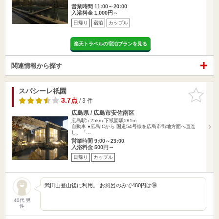
営業時間 11:00～20:00
入浴料金 1,000円～
日帰り
宿泊
カップル
楽天トラベルの宿泊プランを見る
関連情報から探す
スパシーレ祇園
お気に入
りに追加
3.7点
/ 3 件
広島県 / 広島市安佐南区
広島駅5.25km
下祇園駅581m
自動車 ●広島ICから 国道54号線を広島市街地方面へ直進
し、「…
営業時間 9:00～23:00
入浴料金 500円～
日帰り
カップル
武田山登山後に利用。 お風呂のみで480円は🉐
40代 男
性