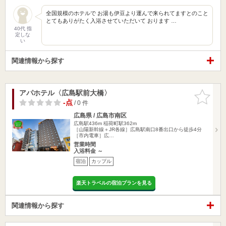
全国規模のホテルで お湯も伊豆より運んで来られてますとのこと
とてもありがたく入浴させていただいて おります …
40代 指
定しな
い
関連情報から探す
アパホテル〈広島駅前大橋〉
お気に入
りに追加
-点
/ 0 件
広島県 / 広島市南区
広島駅436m
稲荷町駅362m
［山陽新幹線＋JR各線］広島駅南口8番出口から徒歩4分
［市内電車］広…
営業時間
入浴料金 ～
宿泊
カップル
楽天トラベルの宿泊プランを見る
関連情報から探す