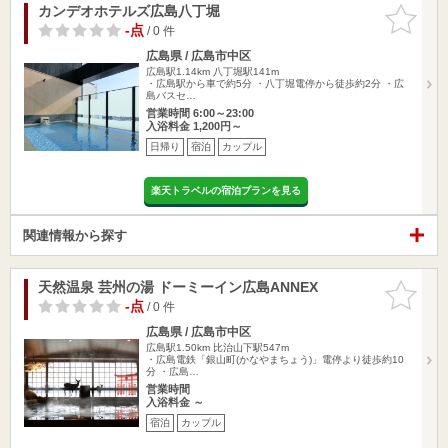
カンデオホテルズ広島八丁堀
お気に入
りに追加
-点
/ 0 件
広島県 / 広島市中区
広島駅1.14km
八丁堀駅141m
・広島駅から車で約5分 ・八丁堀電停から徒歩約2分 ・広
島バスセ…
営業時間 6:00～23:00
入浴料金 1,200円～
日帰り
宿泊
カップル
楽天トラベルの宿泊プランを見る
関連情報から探す
天然温泉 芸州の湯 ドーミーイン広島ANNEX
お気に入
りに追加
-点
/ 0 件
広島県 / 広島市中区
広島駅1.50km
比治山下駅547m
・広島電鉄「銀山町(かなやまちょう)」電停より徒歩約10
分 ・広島…
営業時間
入浴料金 ～
宿泊
カップル