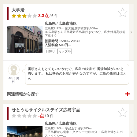
大学湯
お気に入
りに追加
3.3点
/ 6 件
広島県 / 広島市南区
広島駅2.95km
広大附属学校前駅408m
JR広島駅から広島電鉄広島港行きで15分、広大付属高校前
下車すぐ
営業時間 15:00～20:30
入浴料金 500円～
日帰り
カップル
番頭さんもとてもいいかたで、広島の銭湯で1番湯加減がいいと
思います。 私は熱めのお湯が好きなのですが。広島の銭湯はほと
ん…
40代 男
性
関連情報から探す
せとうちサイクルステイズ広島宇品
お気に入
りに追加
-点
/ 0 件
広島県 / 広島市南区
広島駅4.70km
宇品五丁目駅385m
・広島駅から電車・タクシーで約25分 ・広島空港からバ
ス・タクシー…