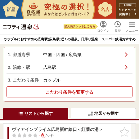
購入済チケットはこちら
ログイン
履歴
メニュー
カップルにおすすめの広島駅(広島県)近くの温泉、日帰り温泉、スーパー銭湯おすすめ
1. 都道府県
中国・四国 / 広島県
2. 沿線・駅
広島駅
3. こだわり条件
カップル
こだわり条件を変更する
リストから探す
地図から探す
ヴィアインプライム広島新幹線口＜紅葉の湯＞
お気に入
りに追加
-点
/ 0 件