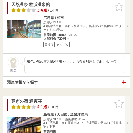
天然温泉 桂浜温泉館
お気に入
りに追加
3.4点
/ 14 件
広島県 / 呉市
広島駅33.11km
JR呉線広島駅～呉駅（快速25分）呉市営バス呉駅前バスタ
ーミナル3番…
営業時間 10:00～21:00
入浴料金 720円～
日帰り
カップル
茶色い湯の露天風呂が良い。ここも数回利用してます!(b^ー°)
匿名
関連情報から探す
寛ぎの宿 輝雲荘
お気に入
りに追加
4.1点
/ 10 件
島根県 / 大田市 / 温泉津温泉
広島駅78.47km
温泉津駅615m
JR「広島駅」から高速バスで、「浜田駅」乗換JR「温泉津
駅」下車 …
営業時間