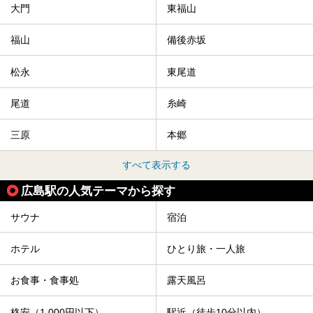
大門
東福山
福山
備後赤坂
松永
東尾道
尾道
糸崎
三原
本郷
すべて表示する
広島駅の人気テーマから探す
サウナ
宿泊
ホテル
ひとり旅・一人旅
お食事・食事処
露天風呂
格安（1,000円以下）
駅近（徒歩10分以内）