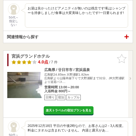
お湯は良かったけどアメニティが無いのは残念です!私はシャンプ
ーを持参しました!食事は大変美味しかったです!一日要られます!
50代～
指定し
ない
関連情報から探す
宮浜グランドホテル
お気に入
りに追加
4.0点
/ 7 件
広島県 / 廿日市市 / 宮浜温泉
広島駅24.85km
大野浦駅1.82km
広島駅より山陽本線下りで大野浦駅まで32分、JR大野浦駅
より送迎バス…
営業時間 13:00～20:00
入浴料金 800円～
日帰り
宿泊
カップル
楽天トラベルの宿泊プランを見る
2025年12月18日 平日の午後2時なので、お客さんは2－3人程度。
料金にタオルは含まれていません。 内湯と露天があ…
50代～