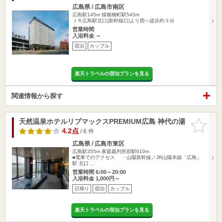
広島県 / 広島市南区
広島駅145m
猿猴橋町駅545m
ＪＲ広島駅北口(新幹線口)より西へ徒歩約３分
営業時間
入浴料金 ～
宿泊
カップル
楽天トラベルの宿泊プランを見る
関連情報から探す
天然温泉ホテルリブマックスPREMIUM広島 神代の湯
お気に入
りに追加
4.2点
/ 6 件
広島県 / 広島市東区
広島駅355m
家庭裁判所前駅610m
■電車でのアクセス ・山陽新幹線／JR山陽本線「広島」
駅 北口 …
営業時間 6:00～20:00
入浴料金 1,000円～
日帰り
宿泊
カップル
楽天トラベルの宿泊プランを見る