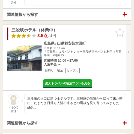
男性
関連情報から探す
三段峡ホテル（休業中）
お気に入
りに追加
3.5点
/ 4 件
広島県 / 山県郡安芸太田町
広島駅33.11km
「広島駅」よりバスセンター三段峡行きバスを利用（所要
時間：2時間15…
営業時間 10:00～17:00
入浴料金 ～
日帰り
宿泊
カップル
楽天トラベルの宿泊プランを見る
三段峡の入口に建つホテルです。三段峡の散策から戻って来た時
に、たまたま日帰り入浴出来るとの看板を見て寄ってみました。
ph6…
～10代
男性
関連情報から探す