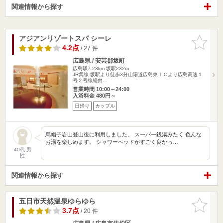
関連情報から探す
アジアンリゾートスパ シーレ
お気に入
りに追加
4.2点
/ 27 件
広島県 / 安芸郡坂町
広島駅7.23km
坂駅232m
JR呉線 坂駅より徒歩3分山陽道広島東ＩＣより広島高速１
号２号線経由…
営業時間 10:00～24:00
入浴料金 480円～
日帰り
カップル
烏帽子岩山登山後に利用しました。 スーパー銭湯みたく 色んな
お湯を楽しめます。 シャワーヘッドがすごく良かっ…
40代 男
性
関連情報から探す
五日市天然温泉ゆらゆら
お気に入
りに追加
3.7点
/ 20 件