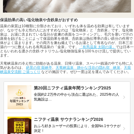
保温効果の高い塩化物泉や含鉄泉がおすすめ
温泉の泉質は10種類に分類されており、いずれも体を温める効果は有しています
が、なかでも冷え性の人におすすめなのは「塩化物泉」と「含鉄泉」です。塩化物
泉は、お湯に含まれている塩分が皮膚の表面をコーティングし、毛穴を塞いで汗の
蒸発を妨げることによって保温効果を発揮。含鉄泉は熱伝導率の良い鉄分の作用で
体がよく温まります。その両方を兼ね備えているお湯として有名なのが、日本三古
湯の一つに数えられる有馬温泉の「金泉」です。
「有馬温泉 太閤の湯」
では日本一
ともいわれる濃さの含鉄-ナトリウム-塩化物強塩泉を100％かけ流しで提供してい
ます。
天竜峡温泉の冷え性に効能がある温泉、日帰り温泉、スーパー銭湯の中でも特に人
気があるのは、
絶景の宿 龍峡亭
、
天竜峡温泉 静かな渓谷の隠れ宿 峡泉
、
天龍
峡温泉交流館 ご湯っくり
などの施設です。ぜひ一度は足を運んでみてください。
第20回ニフティ温泉年間ランキング2025
全国約2.2万件の中から頂点に選ばれた、2025年の人
気施設は…
ニフティ温泉 サウナランキング2026
おふろ好きユーザーの投票により、全国No.1サウナが
決定！