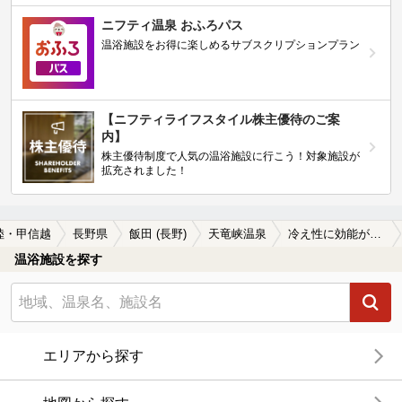
ニフティ温泉 おふろパス
温浴施設をお得に楽しめるサブスクリプションプラン
【ニフティライフスタイル株主優待のご案
内】
株主優待制度で人気の温浴施設に行こう！対象施設が
拡充されました！
陸・甲信越
長野県
飯田 (長野)
天竜峡温泉
冷え性に効能がある天竜峡温泉の温泉、日帰り温泉、スーパー銭湯おすすめ
温浴施設を探す
エリアから探す