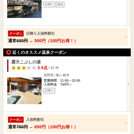
日帰り
宿泊
日帰り入浴料割引
クーポン
通常
600円
→
500円（100円お得！）
近くのオススメ温泉クーポン
露天こぶしの湯
3.4点
/ 32 件
長野県 / 駒ヶ根市
営業時間 11:00～22:00
入浴料金 750円～
日帰り
入浴料割引
クーポン
通常
750円
→
650円（100円お得！）