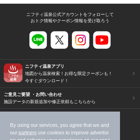
ニフティ温泉公式アカウントをフォローして
おトク情報やクーポン情報を受け取ろう
ニフティ温泉アプリ
地図から温泉検索！お得な限定クーポンも！
今すぐダウンロード！
ご意見ご要望 ・お問い合わせ
施設データの新規追加や修正依頼もこちらから
スマートフォン
/
PC
加盟店募集（資料請求）
広告出稿のご案内
By using our services, you agree that we and
our
partners
use cookies to improve advertisi
利用規約
ライフスタイルMEMBERS+規約