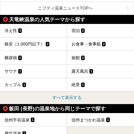
ライベートに楽しめる非日常感が味わえます。また宿泊者は
道向かいの「よろづや」の大浴場「桃山風呂」や共同浴場の
ニフティ温泉ニュースTOPへ
「湯田中大湯」も利用ができます。
天竜峡温泉の人気テーマから探す
極上のお湯に浸り上質なお料理に舌鼓、特別な日に泊まりた
い湯田中温泉「松籟荘」を、実際に宿泊した目線で紹介しま
す。
冷え性
宿泊
3
2
格安（1,000円以下）
お食事・食事処
2
2
糖尿病
旅館
2
2
サウナ
露天風呂
1
1
カップル
絶景
1
1
すべて表示する
飯田 (長野)の温泉地から同じテーマで探す
信州平谷温泉
信州まつかわ温泉
1
1
鹿塩温泉
1