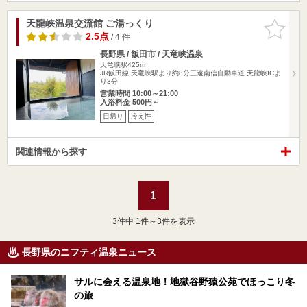
天龍峡温泉交流館 ご湯っくり
お気に入
りに追加
2.5点
/ 4 件
長野県 / 飯田市 / 天竜峡温泉
天竜峡駅425m
JR飯田線 天竜峡駅より約8分三遠南信自動車道 天龍峡ICよ
り3分
営業時間 10:00～21:00
入浴料金 500円～
日帰り
冷え性
関連情報から探す
1
3
件中 1件～3件を表示
長野県のニフティ温泉ニュース
サルに会える温泉地！地獄谷野猿公苑でほっこり冬
の旅