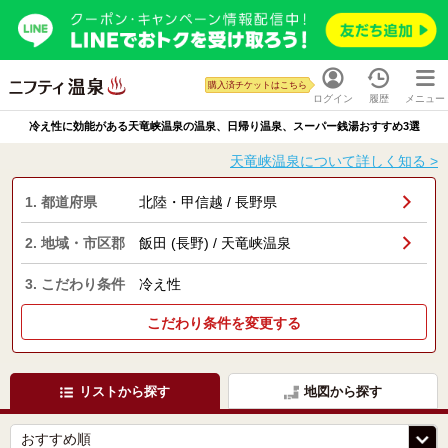
購入済チケットはこちら
ログイン
履歴
メニュー
冷え性に効能がある天竜峡温泉の温泉、日帰り温泉、スーパー銭湯おすすめ3選
天竜峡温泉について詳しく知る >
1. 都道府県
北陸・甲信越 / 長野県
2. 地域・市区郡
飯田 (長野) / 天竜峡温泉
3. こだわり条件
冷え性
こだわり条件を変更する
リストから探す
地図から探す