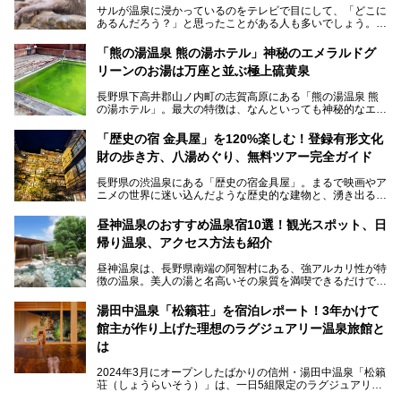
サルが温泉に浸かっているのをテレビで目にして、「どこに
あるんだろう？」と思ったことがある人も多いでしょう。
この微笑ましい光景は、長野県にある「地獄谷野猿公苑」で
「熊の湯温泉 熊の湯ホテル」神秘のエメラルドグ
見られるもので、野生のサルが雪景色の中で温泉に浸かる姿
リーンのお湯は万座と並ぶ極上硫黄泉
を間近で観察できます。
長野県下高井郡山ノ内町の志賀高原にある「熊の湯温泉 熊
本記事では、地獄谷野猿公苑の魅力や見どころ、サルと温泉
の湯ホテル」。最大の特徴は、なんといっても神秘的なエメ
との関係性、地獄谷周辺の観光スポットについて紹介しま
ラルドグリーンのお湯。この美しいお湯に魅了され、何度も
す。サルを観察した後にほっこりと浸かれる温泉も紹介する
リピートするファンも多い温泉です。冬はスキーと一緒に楽
ので、野生のサルを観察する貴重な自然体験と温泉をあわせ
「歴史の宿 金具屋」を120%楽しむ！登録有形文化
しみたい極上の温泉を紹介します。
て楽しみたい人は、ぜひ参考にしてください。
財の歩き方、八湯めぐり、無料ツアー完全ガイド
長野県の渋温泉にある「歴史の宿金具屋」。まるで映画やア
ニメの世界に迷い込んだような歴史的な建物と、湧き出る温
泉の恵みが魅力のお宿です。せっかく泊まるなら、その魅力
を隅々まで楽しみたいですよね。この記事では、金具屋での
昼神温泉のおすすめ温泉宿10選！観光スポット、日
滞在を最高の思い出にするための「楽しみ方」を徹底的にご
帰り温泉、アクセス方法も紹介
紹介します！
昼神温泉は、長野県南端の阿智村にある、強アルカリ性が特
徴の温泉。美人の湯と名高いその泉質を満喫できるだけでな
く、日本一の星空鑑賞ができる注目の温泉地です。
昼神温泉では、朝市などの観光スポットや、信州名物のおや
湯田中温泉「松籟荘」を宿泊レポート！3年かけて
きを楽しめるグルメスポットなど、観光を楽しむにはぴった
館主が作り上げた理想のラグジュアリー温泉旅館と
りの場所が豊富にあります。
この記事では、昼神温泉での滞在を充実させる宿泊施設や日
は
帰り温泉、見どころ満載の観光・グルメスポットに加え、ア
クセス方法も順に紹介します。
2024年3月にオープンしたばかりの信州・湯田中温泉「松籟
荘（しょうらいそう）」は、一日5組限定のラグジュアリー
温泉旅館。全室が源泉掛け流しの露天風呂、庭園付きで、プ