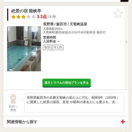
絶景の宿 龍峡亭
お気に入
りに追加
3.3点
/ 4 件
長野県 / 飯田市 / 天竜峡温泉
天竜峡駅285m
天竜峡駅(飯田線)徒歩10分中央自動車道･飯田IC
営業時間
入浴料金 ～
宿泊
冷え性
楽天トラベルの宿泊プランを見る
長野県飯田市の名勝天竜峡の崖の上に佇む、昭和8年（1933年）
に開業した絶景の湯宿。皇室 や昭和の著名人にも愛され、吉…
50代～
男性
関連情報から探す