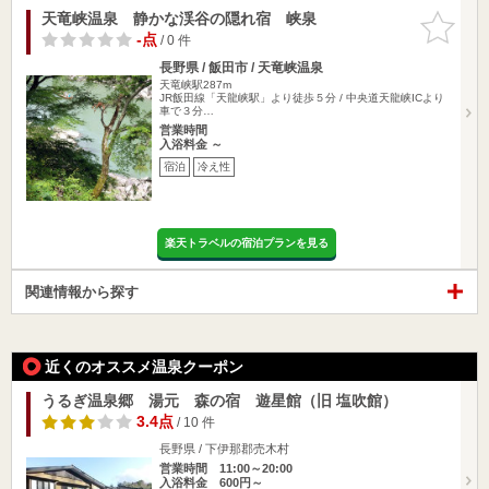
天竜峡温泉 静かな渓谷の隠れ宿 峡泉
お気に入
りに追加
-点
/ 0 件
長野県 / 飯田市 / 天竜峡温泉
天竜峡駅287m
JR飯田線「天龍峡駅」より徒歩５分 / 中央道天龍峡ICより
車で３分…
営業時間
入浴料金 ～
宿泊
冷え性
楽天トラベルの宿泊プランを見る
関連情報から探す
近くのオススメ温泉クーポン
うるぎ温泉郷 湯元 森の宿 遊星館（旧 塩吹館）
3.4点
/ 10 件
長野県 / 下伊那郡売木村
営業時間 11:00～20:00
入浴料金 600円～