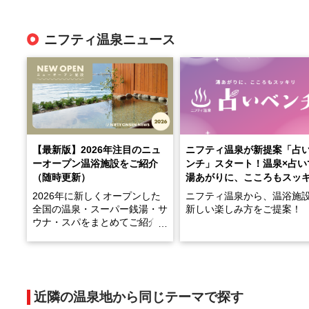
ニフティ温泉ニュース
【最新版】2026年注目のニュ
ニフティ温泉が新提案「占
ーオープン温浴施設をご紹介
ンチ」スタート！温泉×占い
（随時更新）
湯あがりに、こころもスッ
2026年に新しくオープンした
ニフティ温泉から、温浴施
全国の温泉・スーパー銭湯・サ
新しい楽しみ方をご提案！
ウナ・スパをまとめてご紹介！
※随時更新しています
温泉で体を癒したあとに、
でこころもスッキリ──そん
天然温泉や露天風呂、注目のサ
新体験が楽しめる「占いベ
ウナなど、こだわりの魅力がつ
チ」を展開中♨
まったスポットが続々登場して
近隣の温泉地から同じテーマで探す
います。
手相やタロットなど気軽に