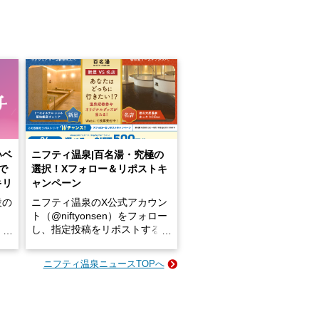
いベ
ニフティ温泉|百名湯・究極の
で
選択！Xフォロー＆リポストキ
キリ
ャンペーン
設の
ニフティ温泉のX公式アカウン
ト（@niftyonsen）をフォロー
し、指定投稿をリポストする
占い
と、抽選で各回26（ふろ）名
な
様（合計260名様）に選べるe-
ニフティ温泉ニュースTOPへ
ン
GIFT500円分をプレゼントい
たします。
楽し