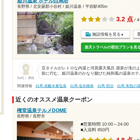
姫川温泉 ホテル白馬荘
長野県 / 北安曇郡小谷村 / 姫川温泉 /
平岩駅405m
3.2 点
/ 
施設情報を見る
楽天トラベルの宿泊プランを見
豆タイルがレトロな内湯と河原露天風呂 源泉が滝の
前に佇む、姫川温泉のかなり鄙びた純和風の温泉ホテ
50代～ 男性
関連情報
白馬 炭酸水素塩泉
白馬 塩化物泉
白馬 宿泊
白馬 美肌の
近くのオススメ温泉クーポン
権堂温泉テルメDOME
長野県 / 長野市
■営業時間 10:00～24:00
■入浴料 850円
4.8 点