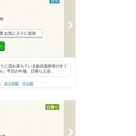
宿泊
4件
>
お気に入りに追加
る
ように流れ落ちている姫岩薬師堂のすぐ
ル。平日の午後、日帰り入浴…
湯
北小谷駅
中土駅
日帰り
>