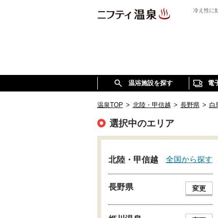
冷え性に
温浴施設を探す
電
温泉TOP
>
北陸・甲信越
>
長野県
>
白
選択中のエリア
全国から探す
北陸・甲信越
長野県
変更