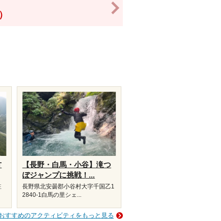
>
！）
方
【長野・白馬・小谷】滝つ
ぼジャンプに挑戦！...
駐
長野県北安曇郡小谷村大字千国乙1
2840-1白馬の里シェ...
おすすめのアクティビティをもっと見る