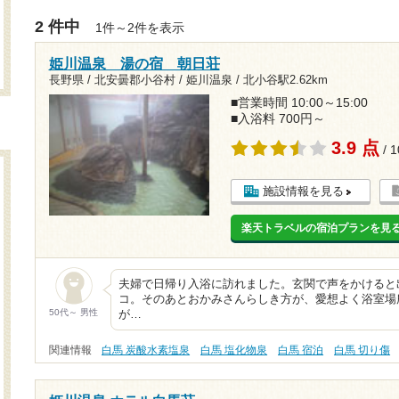
2 件中
1件～2件を表示
姫川温泉 湯の宿 朝日荘
長野県 / 北安曇郡小谷村 / 姫川温泉 /
北小谷駅2.62km
■営業時間 10:00～15:00
■入浴料 700円～
3.9 点
/ 
施設情報を見る
楽天トラベルの宿泊プランを見
夫婦で日帰り入浴に訪れました。玄関で声をかけると
コ。そのあとおかみさんらしき方が、愛想よく浴室場
50代～ 男性
が…
関連情報
白馬 炭酸水素塩泉
白馬 塩化物泉
白馬 宿泊
白馬 切り傷