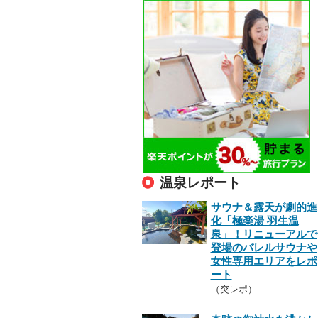
温泉レポート
サウナ＆露天が劇的進
化「極楽湯 羽生温
泉」！リニューアルで
登場のバレルサウナや
女性専用エリアをレポ
ート
（突レポ）