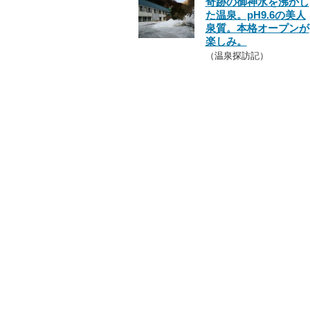
奇跡の御神水を沸かし
た温泉。pH9.6の美人
泉質。本格オープンが
楽しみ。
（温泉探訪記）