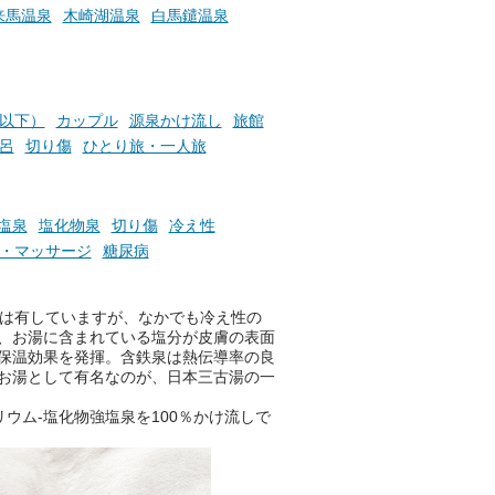
ふろ
来馬温泉
木崎湖温泉
白馬鑓温泉
円以下）
カップル
源泉かけ流し
旅館
呂
切り傷
ひとり旅・一人旅
塩泉
塩化物泉
切り傷
冷え性
・マッサージ
糖尿病
果は有していますが、なかでも冷え性の
、お湯に含まれている塩分が皮膚の表面
保温効果を発揮。含鉄泉は熱伝導率の良
お湯として有名なのが、日本三古湯の一
ウム-塩化物強塩泉を100％かけ流しで