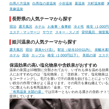
現地取材記事もあわせて紹介し
める占いで、“ととのう”お
白馬八方温泉
白馬塩の道温泉
小谷温泉
葛温泉
大町温泉郷
ていますので、気になる施設は
時間を、もっと特別に。
美麻温泉
ぜひチェックして次のおでかけ
先の参考にしてみてください
長野県の人気テーマから探す
ね。
宿泊
露天風呂
ホテル
お食事・食事処
冷え性
格安（1,000
エステ・マッサージ
サウナ
スキー・スノボ
貸切風呂、個室風
姫川温泉の人気テーマから探す
露天風呂
宿泊
源泉かけ流し
駅近（徒歩10分以内）
炭酸水素
ホテル
混浴
カップル
格安（1,000円以下）
美肌の湯
エステ
保温効果の高い塩化物泉や含鉄泉がおすすめ
温泉の泉質は10種類に分類されており、いずれも体を温める効
人におすすめなのは「塩化物泉」と「含鉄泉」です。塩化物泉は
をコーティングし、毛穴を塞いで汗の蒸発を妨げることによって
い鉄分の作用で体がよく温まります。その両方を兼ね備えている
つに数えられる有馬温泉の「金泉」です。
「有馬温泉 太閤の湯」
では日本一ともいわれる濃さの含鉄-ナトリ
提供しています。