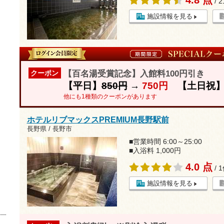
/ 
施設情報を見る
【百名湯受賞記念】入館料100円引き
クーポン
【平日】
850円
→
750円
【土日祝
他にも1種類のクーポンがあります
ホテルリブマックスPREMIUM長野駅前
長野県 / 長野市
■営業時間 6:00～25:00
■入浴料 1,000円
4.0 点
/ 
施設情報を見る