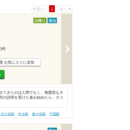
前へ
1
次へ
日帰り
宿泊
>
10件
お気に入りに追加
る
出てきたのは人間でなく、無愛想なネ
所の説明を受けた進み始めたら、ネコ
北小谷駅
中土駅
南小谷駅
千国駅