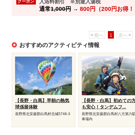
入浴料割引 ※別途入湯税
クーポン
通常
1,000円
→
800円（200円お得
前へ
1
次へ
おすすめのアクティビティ情報
【長野・白馬】早朝の熱気
【長野・白馬】初めての
球係留体験
も安心！タンデムフ...
長野県北安曇郡白馬村北城5746-3
長野県北安曇郡白馬村八方第六
車場内