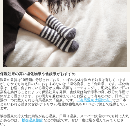
保温効果の高い塩化物泉や含鉄泉がおすすめ
温泉の泉質は10種類に分類されており、いずれも体を温める効果は有しています
が、なかでも冷え性の人におすすめなのは「塩化物泉」と「含鉄泉」です。塩化物
泉は、お湯に含まれている塩分が皮膚の表面をコーティングし、毛穴を塞いで汗の
蒸発を妨げることによって保温効果を発揮。含鉄泉は熱伝導率の良い鉄分の作用で
体がよく温まります。その両方を兼ね備えているお湯として有名なのが、日本三古
湯の一つに数えられる有馬温泉の「金泉」です。
「有馬温泉 太閤の湯」
では日本一
ともいわれる濃さの含鉄-ナトリウム-塩化物強塩泉を100％かけ流しで提供してい
ます。
坂巻温泉の冷え性に効能がある温泉、日帰り温泉、スーパー銭湯の中でも特に人気
があるのは、
坂巻温泉旅館
などの施設です。ぜひ一度は足を運んでみてくださ
い。