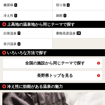
糖尿病
切り傷
1
1
冷え性
旅館
1
1
上高地の温泉地から同じテーマで探す
白骨温泉
乗鞍高原温泉
7
16
奈川温泉
1
いろいろな方法で探す
全国の施設から同じテーマで探す
長野県トップを見る
冷え性に効能がある温泉の魅力