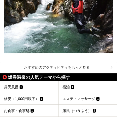
おすすめのアクティビティをもっと見る
坂巻温泉の人気テーマから探す
露天風呂
宿泊
1
1
格安（1,000円以下）
エステ・マッサージ
1
1
お食事・食事処
痛風（つうふう）
1
1