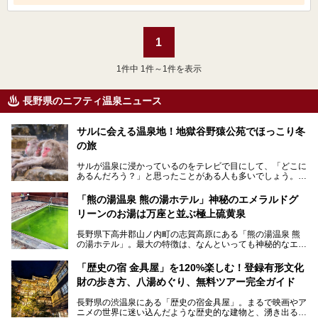
1
1
件中 1件～1件を表示
長野県のニフティ温泉ニュース
サルに会える温泉地！地獄谷野猿公苑でほっこり冬
の旅
サルが温泉に浸かっているのをテレビで目にして、「どこに
あるんだろう？」と思ったことがある人も多いでしょう。
この微笑ましい光景は、長野県にある「地獄谷野猿公苑」で
「熊の湯温泉 熊の湯ホテル」神秘のエメラルドグ
見られるもので、野生のサルが雪景色の中で温泉に浸かる姿
リーンのお湯は万座と並ぶ極上硫黄泉
を間近で観察できます。
長野県下高井郡山ノ内町の志賀高原にある「熊の湯温泉 熊
本記事では、地獄谷野猿公苑の魅力や見どころ、サルと温泉
の湯ホテル」。最大の特徴は、なんといっても神秘的なエメ
との関係性、地獄谷周辺の観光スポットについて紹介しま
ラルドグリーンのお湯。この美しいお湯に魅了され、何度も
す。サルを観察した後にほっこりと浸かれる温泉も紹介する
リピートするファンも多い温泉です。冬はスキーと一緒に楽
ので、野生のサルを観察する貴重な自然体験と温泉をあわせ
「歴史の宿 金具屋」を120%楽しむ！登録有形文化
しみたい極上の温泉を紹介します。
て楽しみたい人は、ぜひ参考にしてください。
財の歩き方、八湯めぐり、無料ツアー完全ガイド
長野県の渋温泉にある「歴史の宿金具屋」。まるで映画やア
ニメの世界に迷い込んだような歴史的な建物と、湧き出る温