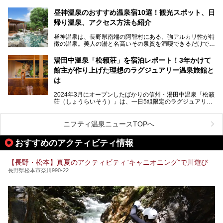
泉の恵みが魅力のお宿です。せっかく泊まるなら、その魅力
を隅々まで楽しみたいですよね。この記事では、金具屋での
昼神温泉のおすすめ温泉宿10選！観光スポット、日
滞在を最高の思い出にするための「楽しみ方」を徹底的にご
帰り温泉、アクセス方法も紹介
紹介します！
昼神温泉は、長野県南端の阿智村にある、強アルカリ性が特
徴の温泉。美人の湯と名高いその泉質を満喫できるだけでな
く、日本一の星空鑑賞ができる注目の温泉地です。
昼神温泉では、朝市などの観光スポットや、信州名物のおや
湯田中温泉「松籟荘」を宿泊レポート！3年かけて
きを楽しめるグルメスポットなど、観光を楽しむにはぴった
館主が作り上げた理想のラグジュアリー温泉旅館と
りの場所が豊富にあります。
この記事では、昼神温泉での滞在を充実させる宿泊施設や日
は
帰り温泉、見どころ満載の観光・グルメスポットに加え、ア
クセス方法も順に紹介します。
2024年3月にオープンしたばかりの信州・湯田中温泉「松籟
荘（しょうらいそう）」は、一日5組限定のラグジュアリー
温泉旅館。全室が源泉掛け流しの露天風呂、庭園付きで、プ
ライベートに楽しめる非日常感が味わえます。また宿泊者は
道向かいの「よろづや」の大浴場「桃山風呂」や共同浴場の
ニフティ温泉ニュースTOPへ
「湯田中大湯」も利用ができます。
おすすめのアクティビティ情報
極上のお湯に浸り上質なお料理に舌鼓、特別な日に泊まりた
い湯田中温泉「松籟荘」を、実際に宿泊した目線で紹介しま
す。
【長野・松本】真夏のアクティビティ”キャニオニング”で川遊び
長野県松本市奈川990-22