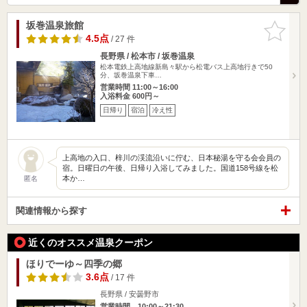
坂巻温泉旅館
お気に入
りに追加
4.5点
/ 27 件
長野県 / 松本市 / 坂巻温泉
松本電鉄上高地線新島々駅から松電バス上高地行きで50
分、坂巻温泉下車…
営業時間 11:00～16:00
入浴料金 600円～
日帰り
宿泊
冷え性
上高地の入口、梓川の渓流沿いに佇む、日本秘湯を守る会会員の
宿。日曜日の午後、日帰り入浴してみました。国道158号線を松
本か…
匿名
関連情報から探す
近くのオススメ温泉クーポン
ほりでーゆ～四季の郷
3.6点
/ 17 件
長野県 / 安曇野市
営業時間 10:00～21:30