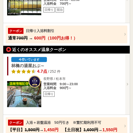
入浴料金 700円～
日帰り
宿泊
日帰り入浴料割引
クーポン
通常
700円
→
600円（100円お得！）
近くのオススメ温泉クーポン
今空いています
林檎の湯屋おぶ～
4.7点
/ 252 件
長野県 / 松本市
営業時間 9:00～23:00
入浴料金 900円～
日帰り
入浴＋岩盤温浴 50円引き ※繁忙期利用不可
クーポン
【平日】
1,500円
→
1,450円
【土日祝】
1,600円
→
1,550円