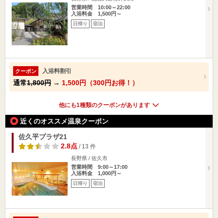
営業時間 10:00～22:00
入浴料金 1,500円～
日帰り
宿泊
入浴料割引
クーポン
通常
1,800円
→
1,500円（300円お得！）
他にも1種類のクーポンがあります
近くのオススメ温泉クーポン
佐久平プラザ21
2.8点
/ 13 件
長野県 / 佐久市
営業時間 9:00～17:00
入浴料金 1,000円～
日帰り
宿泊