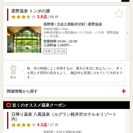
星野温泉 トンボの湯
お気に入
りに追加
3.8点
/ 86 件
長野県 / 北佐久郡軽井沢町 / 星野温泉
中軽井沢駅1.72km
JR軽井沢駅から西武観光バスで20分、バス停「星野温泉
トンボの湯」…
営業時間 10:00～22:00
入浴料金 1,350円～
日帰り
冷え性
秋、冬の時期によく利用するが、露天が本当に気もちいい。 木々
を照らす照明の具合もよく、 施設内も清潔にされていて大好きで
す…
匿名
関連情報から探す
近くのオススメ温泉クーポン
日帰り温泉 八風温泉（ルグラン軽井沢ホテル＆リゾート
内）
4.3点
/ 27 件
長野県 / 北佐久郡軽井沢町