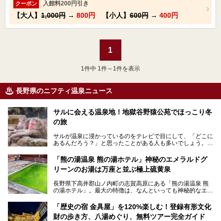
入館料200円引き
クーポン
【大人】
1,000円
→
800円
【小人】
600円
→
400円
1
1
件中 1件～1件を表示
長野県のニフティ温泉ニュース
サルに会える温泉地！地獄谷野猿公苑でほっこり冬
の旅
サルが温泉に浸かっているのをテレビで目にして、「どこに
あるんだろう？」と思ったことがある人も多いでしょう。
この微笑ましい光景は、長野県にある「地獄谷野猿公苑」で
「熊の湯温泉 熊の湯ホテル」神秘のエメラルドグ
見られるもので、野生のサルが雪景色の中で温泉に浸かる姿
リーンのお湯は万座と並ぶ極上硫黄泉
を間近で観察できます。
長野県下高井郡山ノ内町の志賀高原にある「熊の湯温泉 熊
本記事では、地獄谷野猿公苑の魅力や見どころ、サルと温泉
の湯ホテル」。最大の特徴は、なんといっても神秘的なエメ
との関係性、地獄谷周辺の観光スポットについて紹介しま
ラルドグリーンのお湯。この美しいお湯に魅了され、何度も
す。サルを観察した後にほっこりと浸かれる温泉も紹介する
リピートするファンも多い温泉です。冬はスキーと一緒に楽
ので、野生のサルを観察する貴重な自然体験と温泉をあわせ
「歴史の宿 金具屋」を120%楽しむ！登録有形文化
しみたい極上の温泉を紹介します。
て楽しみたい人は、ぜひ参考にしてください。
財の歩き方、八湯めぐり、無料ツアー完全ガイド