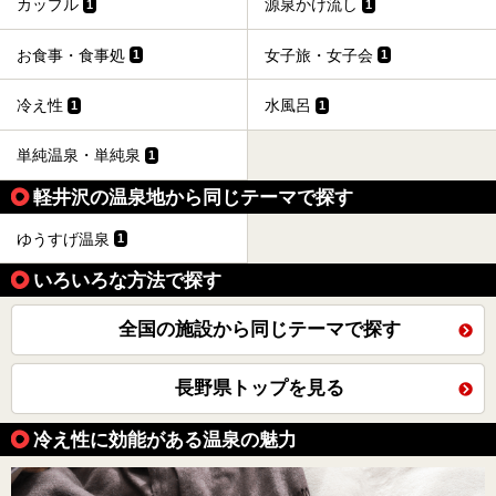
カップル
源泉かけ流し
1
1
お食事・食事処
女子旅・女子会
1
1
冷え性
水風呂
1
1
単純温泉・単純泉
1
軽井沢の温泉地から同じテーマで探す
ゆうすげ温泉
1
いろいろな方法で探す
全国の施設から同じテーマで探す
長野県トップを見る
冷え性に効能がある温泉の魅力