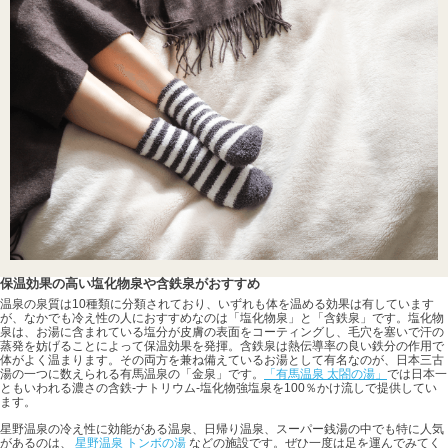
保温効果の高い塩化物泉や含鉄泉がおすすめ
温泉の泉質は10種類に分類されており、いずれも体を温める効果は有しています
が、なかでも冷え性の人におすすめなのは「塩化物泉」と「含鉄泉」です。塩化物
泉は、お湯に含まれている塩分が皮膚の表面をコーティングし、毛穴を塞いで汗の
蒸発を妨げることによって保温効果を発揮。含鉄泉は熱伝導率の良い鉄分の作用で
体がよく温まります。その両方を兼ね備えているお湯として有名なのが、日本三古
湯の一つに数えられる有馬温泉の「金泉」です。
「有馬温泉 太閤の湯」
では日本一
ともいわれる濃さの含鉄-ナトリウム-塩化物強塩泉を100％かけ流しで提供してい
ます。
星野温泉の冷え性に効能がある温泉、日帰り温泉、スーパー銭湯の中でも特に人気
があるのは、
星野温泉 トンボの湯
などの施設です。ぜひ一度は足を運んでみてく