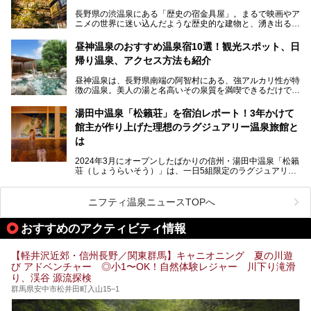
長野県の渋温泉にある「歴史の宿金具屋」。まるで映画やア
ニメの世界に迷い込んだような歴史的な建物と、湧き出る温
泉の恵みが魅力のお宿です。せっかく泊まるなら、その魅力
を隅々まで楽しみたいですよね。この記事では、金具屋での
昼神温泉のおすすめ温泉宿10選！観光スポット、日
滞在を最高の思い出にするための「楽しみ方」を徹底的にご
帰り温泉、アクセス方法も紹介
紹介します！
昼神温泉は、長野県南端の阿智村にある、強アルカリ性が特
徴の温泉。美人の湯と名高いその泉質を満喫できるだけでな
く、日本一の星空鑑賞ができる注目の温泉地です。
昼神温泉では、朝市などの観光スポットや、信州名物のおや
湯田中温泉「松籟荘」を宿泊レポート！3年かけて
きを楽しめるグルメスポットなど、観光を楽しむにはぴった
館主が作り上げた理想のラグジュアリー温泉旅館と
りの場所が豊富にあります。
この記事では、昼神温泉での滞在を充実させる宿泊施設や日
は
帰り温泉、見どころ満載の観光・グルメスポットに加え、ア
クセス方法も順に紹介します。
2024年3月にオープンしたばかりの信州・湯田中温泉「松籟
荘（しょうらいそう）」は、一日5組限定のラグジュアリー
温泉旅館。全室が源泉掛け流しの露天風呂、庭園付きで、プ
ライベートに楽しめる非日常感が味わえます。また宿泊者は
道向かいの「よろづや」の大浴場「桃山風呂」や共同浴場の
ニフティ温泉ニュースTOPへ
「湯田中大湯」も利用ができます。
おすすめのアクティビティ情報
極上のお湯に浸り上質なお料理に舌鼓、特別な日に泊まりた
い湯田中温泉「松籟荘」を、実際に宿泊した目線で紹介しま
す。
【軽井沢近郊・信州長野／関東群馬】キャニオニング 夏の川遊
び アドベンチャー ◎小1〜OK！自然体験レジャー 川下り滝滑
り、渓谷 源流探検
群馬県安中市松井田町入山15−1