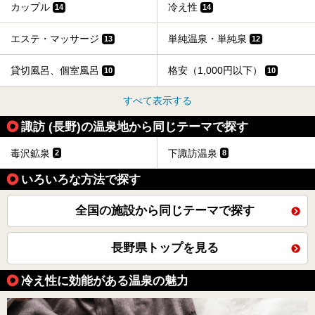
カップル
冷え性
14
14
エステ・マッサージ
単純温泉・単純泉
13
12
貸切風呂、個室風呂
格安（1,000円以下）
10
10
すべて表示する
諏訪 (長野)の温泉地から同じテーマで探す
毒沢鉱泉
下諏訪温泉
2
8
いろいろな方法で探す
全国の施設から同じテーマで探す
長野県トップを見る
冷え性に効能がある温泉の魅力