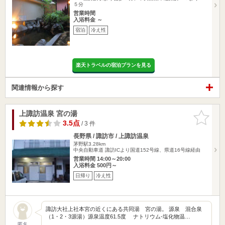
５分
営業時間
入浴料金 ～
宿泊
冷え性
楽天トラベルの宿泊プランを見る
関連情報から探す
上諏訪温泉 宮の湯
お気に入
りに追加
3.5点
/ 3 件
長野県 / 諏訪市 / 上諏訪温泉
茅野駅3.28km
中央自動車道 諏訪ICより国道152号線、県道16号線経由
営業時間 14:00～20:00
入浴料金 500円～
日帰り
冷え性
諏訪大社上社本宮の近くにある共同湯 宮の湯。 源泉 混合泉
（1・2・3源湯）源泉温度61.5度 ナトリウム-塩化物温…
匿名