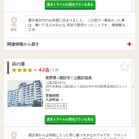
楽天トラベルの宿泊プランを見る
露天風呂付のお部屋に泊まりました。 この宿で一番良かった事
は、働いてる人がみんな 笑顔で親切だったことです。 晩御飯も
工夫…
匿名
関連情報から探す
浜の湯
お気に入
りに追加
4.2点
/ 7 件
長野県 / 諏訪市 / 上諏訪温泉
上諏訪駅267m
JR中央東線上諏訪駅より徒歩6分中央自動車道諏訪ICより1
5分
営業時間
入浴料金 ～
宿泊
冷え性
楽天トラベルの宿泊プランを見る
諏訪湖からは内陸に入った所に建つ大きなホテルです。フロント