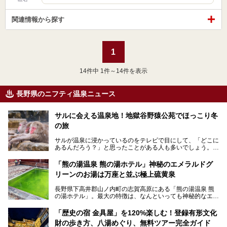
関連情報から探す
1
14
件中 1件～14件を表示
長野県のニフティ温泉ニュース
サルに会える温泉地！地獄谷野猿公苑でほっこり冬
の旅
サルが温泉に浸かっているのをテレビで目にして、「どこに
あるんだろう？」と思ったことがある人も多いでしょう。
この微笑ましい光景は、長野県にある「地獄谷野猿公苑」で
「熊の湯温泉 熊の湯ホテル」神秘のエメラルドグ
見られるもので、野生のサルが雪景色の中で温泉に浸かる姿
リーンのお湯は万座と並ぶ極上硫黄泉
を間近で観察できます。
長野県下高井郡山ノ内町の志賀高原にある「熊の湯温泉 熊
本記事では、地獄谷野猿公苑の魅力や見どころ、サルと温泉
の湯ホテル」。最大の特徴は、なんといっても神秘的なエメ
との関係性、地獄谷周辺の観光スポットについて紹介しま
ラルドグリーンのお湯。この美しいお湯に魅了され、何度も
す。サルを観察した後にほっこりと浸かれる温泉も紹介する
リピートするファンも多い温泉です。冬はスキーと一緒に楽
ので、野生のサルを観察する貴重な自然体験と温泉をあわせ
「歴史の宿 金具屋」を120%楽しむ！登録有形文化
しみたい極上の温泉を紹介します。
て楽しみたい人は、ぜひ参考にしてください。
財の歩き方、八湯めぐり、無料ツアー完全ガイド