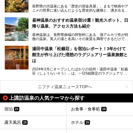
長野県の渋温泉にある「歴史の宿金具屋」。まるで映画やア
ニメの世界に迷い込んだような歴史的な建物と、湧き出る温
泉の恵みが魅力のお宿です。せっかく泊まるなら、その魅力
を隅々まで楽しみたいですよね。この記事では、金具屋での
昼神温泉のおすすめ温泉宿10選！観光スポット、日
滞在を最高の思い出にするための「楽しみ方」を徹底的にご
帰り温泉、アクセス方法も紹介
紹介します！
昼神温泉は、長野県南端の阿智村にある、強アルカリ性が特
徴の温泉。美人の湯と名高いその泉質を満喫できるだけでな
く、日本一の星空鑑賞ができる注目の温泉地です。
昼神温泉では、朝市などの観光スポットや、信州名物のおや
湯田中温泉「松籟荘」を宿泊レポート！3年かけて
きを楽しめるグルメスポットなど、観光を楽しむにはぴった
館主が作り上げた理想のラグジュアリー温泉旅館と
りの場所が豊富にあります。
この記事では、昼神温泉での滞在を充実させる宿泊施設や日
は
帰り温泉、見どころ満載の観光・グルメスポットに加え、ア
クセス方法も順に紹介します。
2024年3月にオープンしたばかりの信州・湯田中温泉「松籟
荘（しょうらいそう）」は、一日5組限定のラグジュアリー
温泉旅館。全室が源泉掛け流しの露天風呂、庭園付きで、プ
ライベートに楽しめる非日常感が味わえます。また宿泊者は
道向かいの「よろづや」の大浴場「桃山風呂」や共同浴場の
ニフティ温泉ニュースTOPへ
「湯田中大湯」も利用ができます。
上諏訪温泉の人気テーマから探す
極上のお湯に浸り上質なお料理に舌鼓、特別な日に泊まりた
い湯田中温泉「松籟荘」を、実際に宿泊した目線で紹介しま
す。
宿泊
お食事・食事処
21
16
露天風呂
ホテル
15
15