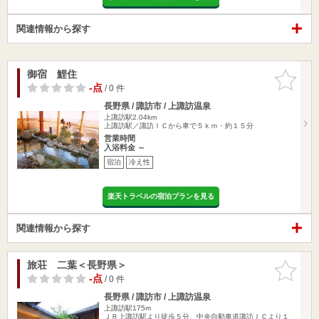
関連情報から探す
御宿 鯉住
お気に入
りに追加
-点
/ 0 件
長野県 / 諏訪市 / 上諏訪温泉
上諏訪駅2.04km
上諏訪駅／諏訪ＩＣから車で５ｋｍ・約１５分
営業時間
入浴料金 ～
宿泊
冷え性
楽天トラベルの宿泊プランを見る
関連情報から探す
旅荘 二葉＜長野県＞
お気に入
りに追加
-点
/ 0 件
長野県 / 諏訪市 / 上諏訪温泉
上諏訪駅175m
ＪＲ上諏訪駅より徒歩５分、中央自動車道諏訪ＩＣより１