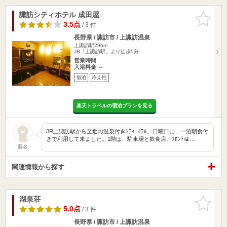
諏訪シティホテル 成田屋
お気に入
りに追加
3.5点
/ 3 件
長野県 / 諏訪市 / 上諏訪温泉
上諏訪駅296m
JR「上諏訪駅」より徒歩5分
営業時間
入浴料金 ～
宿泊
冷え性
楽天トラベルの宿泊プランを見る
JR上諏訪駅から至近の温泉付きｼﾃｨｰﾎﾃﾙ。日曜日に、一泊朝食付
きで利用して来ました。1階は、駐車場と飲食店。ﾌﾛﾝﾄは…
匿名
関連情報から探す
湖泉荘
お気に入
りに追加
5.0点
/ 3 件
長野県 / 諏訪市 / 上諏訪温泉