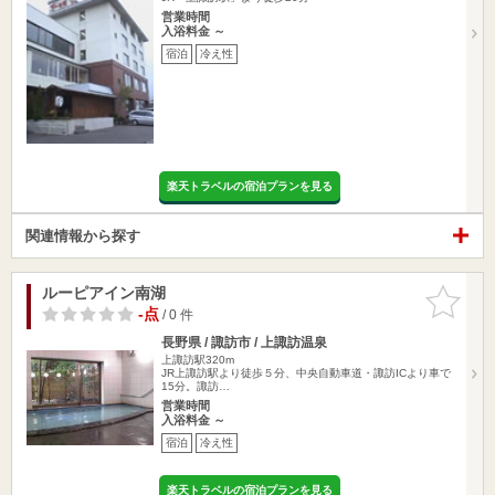
営業時間
入浴料金 ～
宿泊
冷え性
楽天トラベルの宿泊プランを見る
関連情報から探す
ルーピアイン南湖
お気に入
りに追加
-点
/ 0 件
長野県 / 諏訪市 / 上諏訪温泉
上諏訪駅320m
JR上諏訪駅より徒歩５分、中央自動車道・諏訪ICより車で
15分。諏訪…
営業時間
入浴料金 ～
宿泊
冷え性
楽天トラベルの宿泊プランを見る