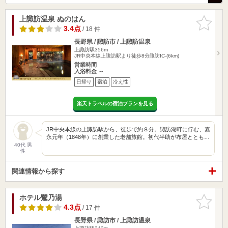
上諏訪温泉 ぬのはん
お気に入
りに追加
3.4点
/ 18 件
長野県 / 諏訪市 / 上諏訪温泉
上諏訪駅356m
JR中央本線上諏訪駅より徒歩8分諏訪IC-(6km)
営業時間
入浴料金 ～
日帰り
宿泊
冷え性
楽天トラベルの宿泊プランを見る
JR中央本線の上諏訪駅から、徒歩で約８分。諏訪湖畔に佇む、嘉
永元年（1848年）に創業した老舗旅館。初代半助が布屋ととも…
40代 男
性
関連情報から探す
ホテル鷺乃湯
お気に入
りに追加
4.3点
/ 17 件
長野県 / 諏訪市 / 上諏訪温泉