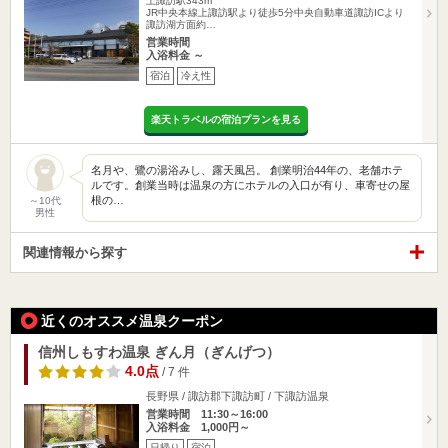
上諏訪駅343m
JR中央本線上諏訪駅より徒歩5分中央自動車道諏訪ICより
諏訪湖方面約…
営業時間
入浴料金 ～
宿泊
冷え性
楽天トラベルの宿泊プランを見る
名月や、鷺の湯浴みし、露天風呂。 創業明治44年の、老舗ホテ
ルです。創業当時は温泉の方にホテルの入口が有り、車寄せの屋
根の…
～10代
男性
関連情報から探す
近くのオススメ温泉クーポン
信州しもすわ温泉 ぎん月（ぎんげつ）
4.0点
/ 7 件
長野県 / 諏訪郡下諏訪町 / 下諏訪温泉
営業時間 11:30～16:00
入浴料金 1,000円～
日帰り
宿泊