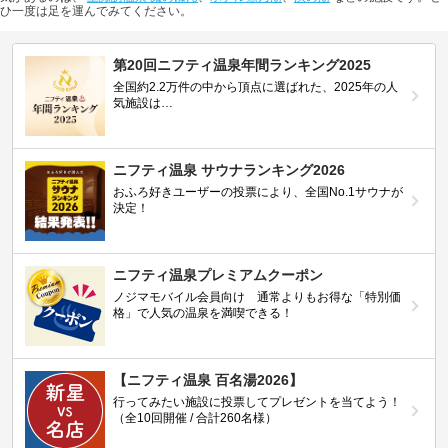
ひ一度は足を運んでみてください。
第20回ニフティ温泉年間ランキング2025
全国約2.2万件の中から頂点に選ばれた、2025年の人
気施設は…
ニフティ温泉 サウナランキング2026
おふろ好きユーザーの投票により、全国No.1サウナが
決定！
ニフティ温泉プレミアムクーポン
ノジマモバイル会員向け 通常よりもお得な「特別価
格」で人気の温泉を満喫できる！
【ニフティ温泉 百名湯2026】
行ってみたい施設に投票してプレゼントを当てよう！
（全10回開催 / 合計260名様）