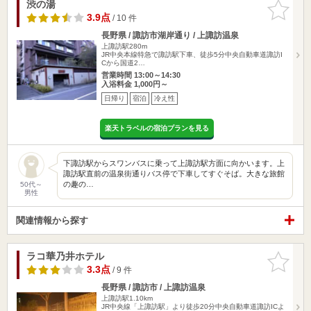
渋の湯
お気に入
りに追加
3.9点
/ 10 件
長野県 / 諏訪市湖岸通り / 上諏訪温泉
上諏訪駅280m
JR中央本線特急で諏訪駅下車、徒歩5分中央自動車道諏訪I
Cから国道2…
営業時間 13:00～14:30
入浴料金 1,000円～
日帰り
宿泊
冷え性
楽天トラベルの宿泊プランを見る
下諏訪駅からスワンバスに乗って上諏訪駅方面に向かいます。上
諏訪駅直前の温泉街通りバス停で下車してすぐそば。大きな旅館
の趣の…
50代～
男性
関連情報から探す
ラコ華乃井ホテル
お気に入
りに追加
3.3点
/ 9 件
長野県 / 諏訪市 / 上諏訪温泉
上諏訪駅1.10km
JR中央線「上諏訪駅」より徒歩20分中央自動車道諏訪ICよ