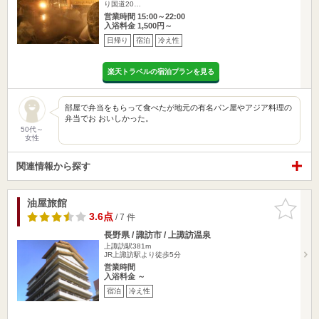
り国道20…
営業時間 15:00～22:00
入浴料金 1,500円～
日帰り
宿泊
冷え性
楽天トラベルの宿泊プランを見る
部屋で弁当をもらって食べたが地元の有名パン屋やアジア料理の
弁当でお おいしかった。
50代～
女性
関連情報から探す
油屋旅館
お気に入
りに追加
3.6点
/ 7 件
長野県 / 諏訪市 / 上諏訪温泉
上諏訪駅381m
JR上諏訪駅より徒歩5分
営業時間
入浴料金 ～
宿泊
冷え性