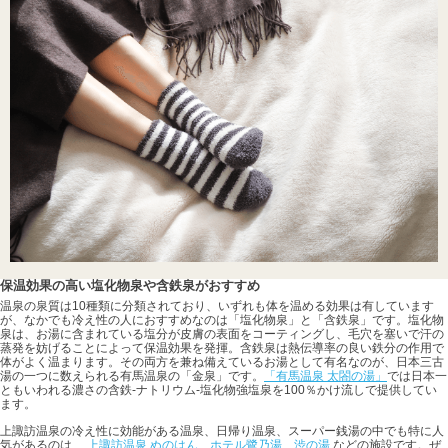
保温効果の高い塩化物泉や含鉄泉がおすすめ
温泉の泉質は10種類に分類されており、いずれも体を温める効果は有しています
が、なかでも冷え性の人におすすめなのは「塩化物泉」と「含鉄泉」です。塩化物
泉は、お湯に含まれている塩分が皮膚の表面をコーティングし、毛穴を塞いで汗の
蒸発を妨げることによって保温効果を発揮。含鉄泉は熱伝導率の良い鉄分の作用で
体がよく温まります。その両方を兼ね備えているお湯として有名なのが、日本三古
湯の一つに数えられる有馬温泉の「金泉」です。
「有馬温泉 太閤の湯」
では日本一
ともいわれる濃さの含鉄-ナトリウム-塩化物強塩泉を100％かけ流しで提供してい
ます。
上諏訪温泉の冷え性に効能がある温泉、日帰り温泉、スーパー銭湯の中でも特に人
気があるのは、
上諏訪温泉 ぬのはん
、
ホテル鷺乃湯
、
渋の湯
などの施設です。ぜ