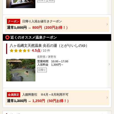
日帰り入浴お値引きクーポン
クーポン
通常
1,000円
→
800円（200円お得！）
近くのオススメ温泉クーポン
八ヶ岳縄文天然温泉 尖石の湯（とがりいしのゆ）
4.5点
/ 10 件
長野県 / 茅野市
営業時間 10:00～17:00
入浴料金 1,300円～
日帰り
入館料割引 ※4月～8月利用不可
会員限定
通常
1,300円
→
1,250円（50円お得！）