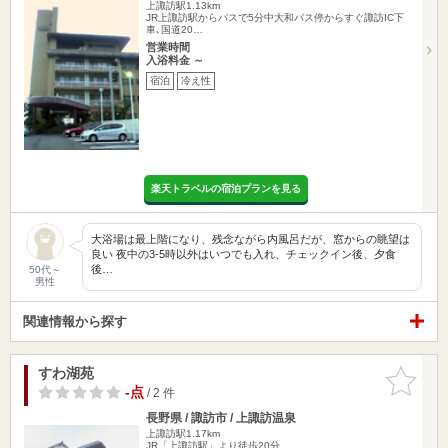
上諏訪駅1.13km
JR上諏訪駅からバスで5分中大和バス停からすぐ諏訪IC下
車､国道20…
営業時間
入浴料金 ～
宿泊
冷え性
楽天トラベルの宿泊プランを見る
大浴場は最上階になり、残念ながら内風呂だが、窓からの眺望は
良い 夜中の3-5時以外はいつでも入れ、チェックイン後、夕食
後…
50代～
男性
関連情報から探す
すわ湖苑
お気に入
りに追加
-点
/ 2 件
長野県 / 諏訪市 / 上諏訪温泉
上諏訪駅1.17km
JR「上諏訪駅」より徒歩20分