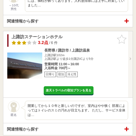
には、御柱が飾ってあります。入れ墨排除には上手に対策してい
ました…
～10代
男性
関連情報から探す
上諏訪ステーションホテル
お気に入
りに追加
3.2点
/ 6 件
長野県 / 諏訪市 / 上諏訪温泉
上諏訪駅102m
上諏訪駅より徒歩1分諏訪ICより5分
営業時間 11:00～16:00
入浴料金 700円～
日帰り
宿泊
冷え性
楽天トラベルの宿泊プランを見る
開業してから１０年と新しいのですが、室内はやや狭く 部屋によ
ってはトイレのスミの汚れが目立ちます。 ただし、サービス全体
は…
匿名
関連情報から探す