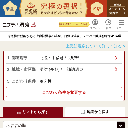
購入済チケットはこちら
ログイン
履歴
メニュー
冷え性に効能がある上諏訪温泉の温泉、日帰り温泉、スーパー銭湯おすすめ14選
上諏訪温泉について詳しく知る >
1. 都道府県
北陸・甲信越 / 長野県
2. 地域・市区郡
諏訪 (長野) / 上諏訪温泉
3. こだわり条件
冷え性
こだわり条件を変更する
リストから探す
地図から探す