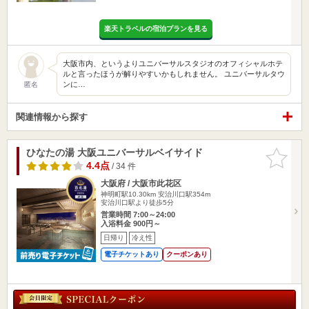
楽天トラベルの宿泊プランを見る
大阪市内、というよりユニバーサルスタジオのオフィシャルホテ
ルと言ったほうが解りやすいかもしれません。 ユニバーサルタウ
ンに…
匿名
関連情報から探す
ひなたの湯 大阪ユニバーサルベイサイド
お気に入
りに追加
4.4点
/ 34 件
大阪府 / 大阪市此花区
神明町駅10.30km
安治川口駅354m
安治川口駅より徒歩5分
営業時間 7:00～24:00
入浴料金 900円～
日帰り
冷え性
電子チケットあり
クーポンあり