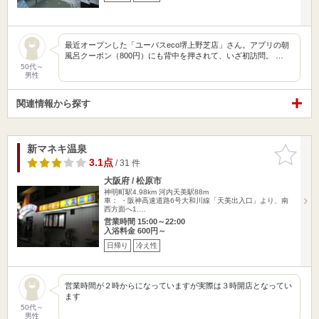
最近オープンした「ユーバスeco堺上野芝店」さん。アプリの朝
風呂クーポン（800円）にも背中を押されて、いざ初訪問。 …
50代～
男性
関連情報から探す
新マネキ温泉
お気に入
りに追加
3.1点
/ 31 件
大阪府 / 松原市
神明町駅4.98km
河内天美駅88m
車： ・阪神高速道路6号大和川線「天美出入口」より、南
西方面へ1.…
営業時間 15:00～22:00
入浴料金 600円～
日帰り
冷え性
営業時間が２時からになっていますが実際は３時開店となってい
ます
50代～
男性