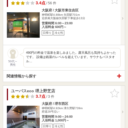
りに追加
3.4点
/ 56 件
大阪府 / 大阪市東住吉区
神明町駅4.88km
矢田駅701m
近鉄南大阪線矢田駅下車徒歩13分
営業時間 6:00～23:00
入浴料金 600円～
日帰り
冷え性
490円の料金で温泉を楽しみました。露天風呂も気持ちよかった
です。 設備は銭湯のレベルを超えています。サウナもバスタオ
ル…
50代～
男性
関連情報から探す
ユーバスeco 堺上野芝店
お気に入
りに追加
3.7点
/ 3 件
大阪府 / 堺市西区
神明町駅4.92km
津久野駅739m
府道28号沿い
営業時間 9:00～24:00
入浴料金 1,000円～
日帰り
冷え性