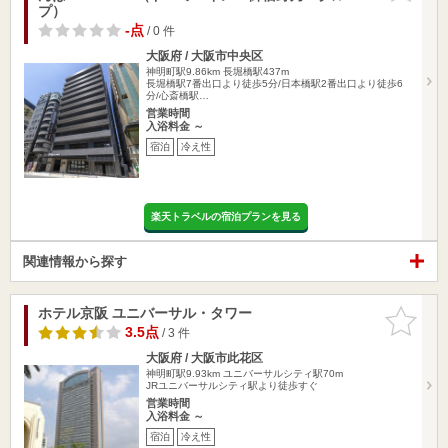
プ）
-点
/ 0 件
大阪府 / 大阪市中央区
神明町駅9.86km
長堀橋駅437m
長堀橋駅7番出口より徒歩5分/日本橋駅2番出口より徒歩6
分/心斎橋駅…
営業時間
入浴料金 ～
宿泊
冷え性
楽天トラベルの宿泊プランを見る
関連情報から探す
ホテル京阪 ユニバーサル・タワー
お気に入
りに追加
3.5点
/ 3 件
大阪府 / 大阪市此花区
神明町駅9.93km
ユニバーサルシティ駅70m
JRユニバーサルシティ駅より徒歩すぐ
営業時間
入浴料金 ～
宿泊
冷え性