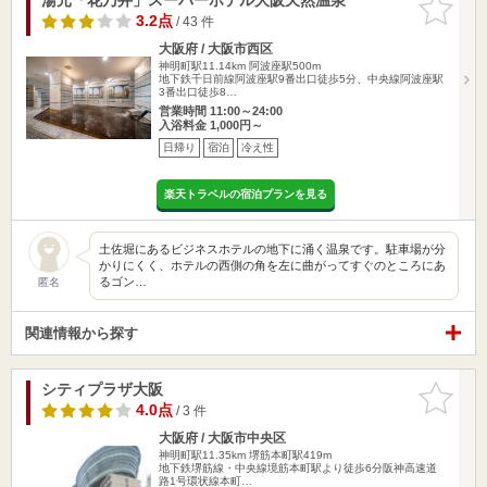
りに追加
3.2点
/ 43 件
大阪府 / 大阪市西区
神明町駅11.14km
阿波座駅500m
地下鉄千日前線阿波座駅9番出口徒歩5分、中央線阿波座駅
3番出口徒歩8…
営業時間 11:00～24:00
入浴料金 1,000円～
日帰り
宿泊
冷え性
楽天トラベルの宿泊プランを見る
土佐堀にあるビジネスホテルの地下に涌く温泉です。駐車場が分
かりにくく、ホテルの西側の角を左に曲がってすぐのところにあ
るゴン…
匿名
関連情報から探す
シティプラザ大阪
お気に入
りに追加
4.0点
/ 3 件
大阪府 / 大阪市中央区
神明町駅11.35km
堺筋本町駅419m
地下鉄堺筋線・中央線境筋本町駅より徒歩6分阪神高速道
路1号環状線本町…