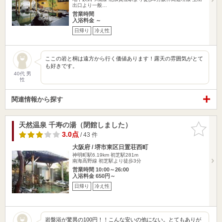
出口より一般…
営業時間
入浴料金 ～
日帰り
冷え性
ここの岩と桐は遠方から行く価値あります！露天の雰囲気がとて
も好きです。
40代 男
性
関連情報から探す
天然温泉 千寿の湯（閉館しました）
お気に入
りに追加
3.0点
/ 43 件
大阪府 / 堺市東区日置荘西町
神明町駅6.19km
初芝駅281m
南海高野線 初芝駅より徒歩3分
営業時間 10:00～26:00
入浴料金 650円～
日帰り
冷え性
岩盤浴が驚異の100円！！こんな安いの他にない。とてもありが