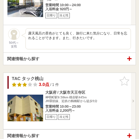
営業時間 10:00～24:00
入浴料金 920円～
日帰り
冷え性
露天風呂の景色がとても良く、旅行に来た気分になり、日常を忘
れることができます。また、行きたいです。
50代～
女性
関連情報から探す
TAC タック桃山
お気に入
りに追加
3.0点
/ 1 件
大阪府 / 大阪市天王寺区
神明町駅9.58km
桃谷駅445m
JR環状線、近鉄の鶴橋駅から徒歩5分
営業時間 10:00～23:00
入浴料金 2,200円～
日帰り
冷え性
関連情報から探す