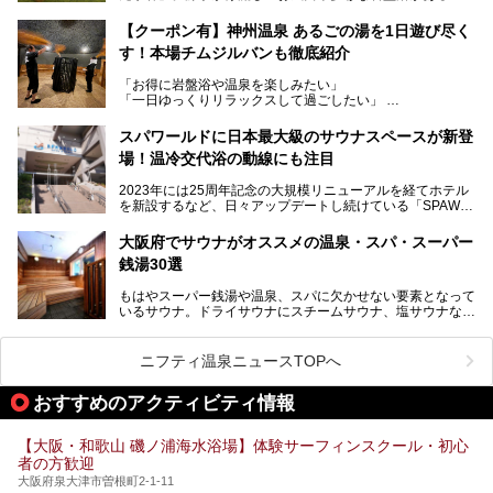
で人気の施設ですが、リニューアルを経てこれまで以上
トを徹底取材してきました。
に“一日中くつろげる場所”としてパワーアップしています。
サウナー注目の3種のサウナや160cmの深水風呂、没入感の
【クーポン有】神州温泉 あるごの湯を1日遊び尽く
高い岩盤浴エリア、日本最大の台数を誇る最新AIフィットネ
す！本場チムジルバンも徹底紹介
今回のリニューアルでは、新たに登場した瞑想サウナをはじ
スマシンなど、見どころ満載の館内を詳しくご紹介します。
め、岩盤浴エリアや休憩スペースの充実、レストランなど、
「お得に岩盤浴や温泉を楽しみたい」
見どころが盛りだくさん。日常の疲れを癒やしたい方はもち
「一日ゆっくりリラックスして過ごしたい」
ろん、休日にゆったり過ごしたい方にもぴったりの内容とな
そんな方におすすめなのが、クーポンを使ってお得に長時間
っています。
利用できる「神州温泉 あるごの湯」です。
スパワールドに日本最大級のサウナスペースが新登
本記事では、そんなリニューアル後の注目ポイントを詳しく
場！温冷交代浴の動線にも注目
あるごの湯は、大阪府豊中市にある日帰り温浴施設で、阪急
紹介します。これから「鶴見緑地湯元水春」に訪れる方や、
宝塚線「三国駅」から徒歩約10分とアクセスも良好です。
より満足度の高い過ごし方をしたい方はぜひお読みくださ
2023年には25周年記念の大規模リニューアルを経てホテル
チムジルバン（岩盤浴）を中心に、発汗・リラックス・漫画
い。
を新設するなど、日々アップデートし続けている「SPAWO
タイムまで満喫できる長時間滞在型の施設なので、一日中ゆ
RLD HOTEL＆RESORT」（以下スパワールド）。
ったりと過ごしたいときにおすすめ。大うちわやタオルによ
そんなスパワールドが2025年11月15日（土）に、新たな浴
る迫力ある熱波パフォーマンスも毎日行われており、“とと
大阪府でサウナがオススメの温泉・スパ・スーパー
室や日本最大級140人収容の大規模サウナを携えてリニュー
のう”体験をしっかり楽しめるのもポイントです。
銭湯30選
アルオープン！浴室である4F・6Fそれぞれにリニューアル
が施されており、その総工費はなんと13.5億円！
さらに館内でくつろぐだけでなく、隣接するビルにはカラオ
もはやスーパー銭湯や温泉、スパに欠かせない要素となって
大規模リニューアルの全容を確認すべく、リニューアルプレ
ケやボウリングといった遊び場もあり、友人同士やカップル
いるサウナ。ドライサウナにスチームサウナ、塩サウナな
オープンイベントに行ってきました！今回はそのリニューア
で“遊び+癒し”の一日を過ごすのにもぴったり。
ど、いくつか異なるタイプが楽しめたり、水風呂や外気浴ス
ル部分の概要をお届けします。
ペース、ロウリュウなど、心ゆくまで楽しむためのサービス
今回は、あるごの湯を訪問し、チムジルバンやお風呂、食事
が充実した施設も多くみられます。
ニフティ温泉ニュースTOPへ
処にいたるまで魅力をたっぷり堪能してきたので、その全容
を詳しく紹介します！
今回はそんなサウナにこだわった、大阪府内のオススメ温
おすすめのアクティビティ情報
泉・銭湯・スパを30件紹介したいと思います！
【大阪・和歌山 磯ノ浦海水浴場】体験サーフィンスクール・初心
者の方歓迎
大阪府泉大津市曽根町2-1-11