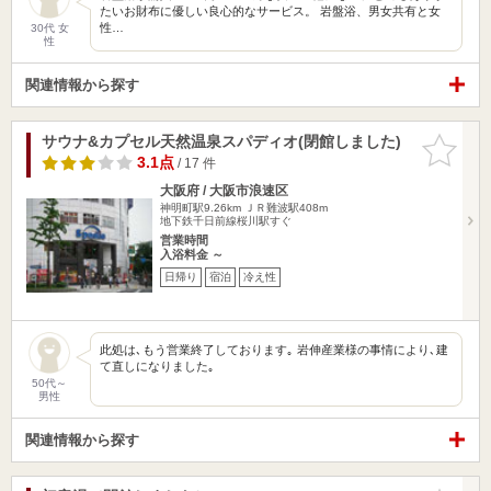
たいお財布に優しい良心的なサービス。 岩盤浴、男女共有と女
性…
30代 女
性
関連情報から探す
サウナ&カプセル天然温泉スパディオ(閉館しました)
お気に入
りに追加
3.1点
/ 17 件
大阪府 / 大阪市浪速区
神明町駅9.26km
ＪＲ難波駅408m
地下鉄千日前線桜川駅すぐ
営業時間
入浴料金 ～
日帰り
宿泊
冷え性
此処は､もう営業終了しております｡ 岩伸産業様の事情により､建
て直しになりました｡
50代～
男性
関連情報から探す