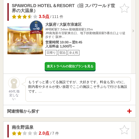
SPAWORLD HOTEL＆RESORT（旧 スパワールド世
お気に入
界の大温泉）
りに追加
3.5点
/ 111 件
大阪府 / 大阪市浪速区
神明町駅7.54km
動物園前駅135m
JR南海新今宮駅東出口、地下鉄動物園前駅5番出口より徒
歩すぐ 阪神…
営業時間 10:00～翌8:45
入浴料金 1,500円～
日帰り
宿泊
冷え性
楽天トラベルの宿泊プランを見る
もうずっと通ってる施設ですが、大好きです。料金も安いのに、
館内着やタオルが使い放題でここの施設こそ手ぶらで行ける施設
です。…
40代 指
定しな
い
関連情報から探す
南生野温泉
お気に入
りに追加
2.0点
/ 7 件