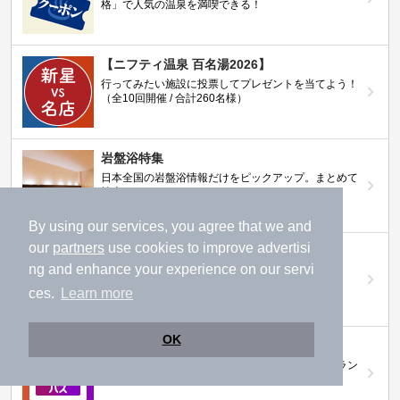
格」で人気の温泉を満喫できる！
【ニフティ温泉 百名湯2026】
行ってみたい施設に投票してプレゼントを当てよう！
（全10回開催 / 合計260名様）
岩盤浴特集
日本全国の岩盤浴情報だけをピックアップ。まとめて
検索！
By using our services, you agree that we and
our
partners
use cookies to improve advertisi
ニフティ温泉ニュース
ng and enhance your experience on our servi
温泉にもっと行きたくなる！お得な情報を掲載中
ces.
Learn more
OK
ニフティ温泉 おふろパス
温浴施設をお得に楽しめるサブスクリプションプラン