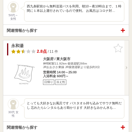
西九条駅前から無料送迎バスを利用。朝10～夜10時台まで、１時
間に１本以上運行されているので便利。 お風呂はコロナ対…
50代～
女性
関連情報から探す
永和湯
お気に入
りに追加
2.8点
/ 11 件
大阪府 / 東大阪市
神明町駅11.92km
俊徳道駅266m
JRおおさか東線 JR俊徳道駅より徒歩約3分
営業時間 14:00～25:00
入浴料金 600円～
日帰り
冷え性
とっても大好きなお風呂です バスタオル持ち込みでサウナ無料だ
し 忘れたらレンタルもあり助かります 大好きなみかん水も…
30代 女
性
関連情報から探す