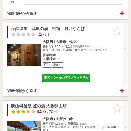
男性
関連情報から探す
天然温泉 花風の湯 御宿 野乃なんば
お気に入
りに追加
-点
/ 0 件
大阪府 / 大阪市中央区
神明町駅9.50km
近鉄日本橋駅114m
近鉄・地下鉄「日本橋」駅６番出口より徒歩1分
営業時間
入浴料金 ～
宿泊
冷え性
楽天トラベルの宿泊プランを見る
関連情報から探す
狭山郷温泉 虹の湯 大阪狭山店
お気に入
りに追加
3.5点
/ 70 件
大阪府 / 大阪狭山市
神明町駅9.57km
北野田駅1.18km
車： ◾️ 阪和自動車道・美原北＆美原南各出口より国道309
号線・…