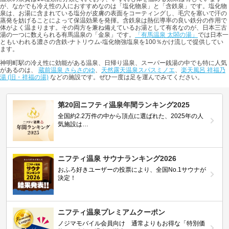
が、なかでも冷え性の人におすすめなのは「塩化物泉」と「含鉄泉」です。塩化物
泉は、お湯に含まれている塩分が皮膚の表面をコーティングし、毛穴を塞いで汗の
蒸発を妨げることによって保温効果を発揮。含鉄泉は熱伝導率の良い鉄分の作用で
体がよく温まります。その両方を兼ね備えているお湯として有名なのが、日本三古
湯の一つに数えられる有馬温泉の「金泉」です。
「有馬温泉 太閤の湯」
では日本一
ともいわれる濃さの含鉄-ナトリウム-塩化物強塩泉を100％かけ流しで提供してい
ます。
神明町駅の冷え性に効能がある温泉、日帰り温泉、スーパー銭湯の中でも特に人気
があるのは、
蔵前温泉 さらさのゆ
、
天然露天温泉スパスミノエ
、
楽天風呂 祥福乃
湯 (旧・祥福の湯)
などの施設です。ぜひ一度は足を運んでみてください。
第20回ニフティ温泉年間ランキング2025
全国約2.2万件の中から頂点に選ばれた、2025年の人
気施設は…
ニフティ温泉 サウナランキング2026
おふろ好きユーザーの投票により、全国No.1サウナが
決定！
ニフティ温泉プレミアムクーポン
ノジマモバイル会員向け 通常よりもお得な「特別価