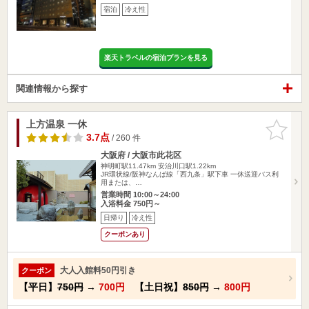
宿泊
冷え性
楽天トラベルの宿泊プランを見る
関連情報から探す
上方温泉 一休
お気に入
りに追加
3.7点
/ 260 件
大阪府 / 大阪市此花区
神明町駅11.47km
安治川口駅1.22km
JR環状線/阪神なんば線「西九条」駅下車 一休送迎バス利
用または、…
営業時間 10:00～24:00
入浴料金 750円～
日帰り
冷え性
クーポンあり
大人入館料50円引き
クーポン
【平日】
750円
→
700円
【土日祝】
850円
→
800円