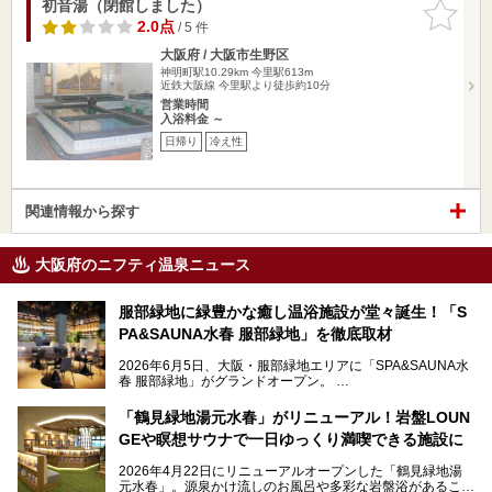
初音湯（閉館しました）
お気に入
りに追加
2.0点
/ 5 件
大阪府 / 大阪市生野区
神明町駅10.29km
今里駅613m
近鉄大阪線 今里駅より徒歩約10分
営業時間
入浴料金 ～
日帰り
冷え性
関連情報から探す
大阪府のニフティ温泉ニュース
服部緑地に緑豊かな癒し温浴施設が堂々誕生！「S
PA&SAUNA水春 服部緑地」を徹底取材
2026年6月5日、大阪・服部緑地エリアに「SPA&SAUNA水
春 服部緑地」がグランドオープン。
当初の計画から約5年の時を経て誕生した本施設は、温泉・
「鶴見緑地湯元水春」がリニューアル！岩盤LOUN
サウナ・岩盤浴・フィットネス・ラウンジ・レストランなど
GEや瞑想サウナで一日ゆっくり満喫できる施設に
を融合した、これまでの“水春”のイメージをさらに進化させ
た大型ウェルネス施設です。
2026年4月22日にリニューアルオープンした「鶴見緑地湯
元水春」。源泉かけ流しのお風呂や多彩な岩盤浴があること
今回はオープン前の内覧会に参加し、館内のこだわりポイン