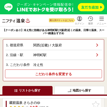
購入済チケットはこちら
ログイン
履歴
メニュー
【クーポンあり】冷え性に効能がある神明町駅(大阪府)近くの温泉、日帰り温泉、スー
パー銭湯おすすめ
1. 都道府県
関西(近畿) / 大阪府
2. 沿線・駅
神明町駅
3. こだわり条件
冷え性
こだわり条件を変更する
リストから探す
地図から探す
蔵前温泉 さらさのゆ
お気に入
りに追加