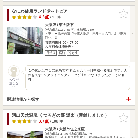
なにわ健康ランド湯～トピア
お気に入
りに追加
4.3点
/ 41 件
大阪府 / 東大阪市
神明町駅11.99km
河内永和駅376m
・車： ■ 阪神高速13号東大阪線「高井田出入口」より東方
向へ、信…
営業時間 6:00～27:00
入浴料金 1,500円～
日帰り
宿泊
冷え性
この施設は本当に最高です!料金も安く一日中遊べる場所です。大
好きです‼︎リクライニングチェアが有料になりましたが、その有
料…
40代 指
定しな
い
関連情報から探す
湧出天然温泉 くつろぎの郷 湯楽（閉館しました）
お気に入
りに追加
3.7点
/ 188 件
大阪府 / 大阪市住之江区
神明町駅4.37km
北加賀屋駅420m
地下鉄四つ橋線 北加賀屋駅より徒歩6分阪神高速堺線 玉出