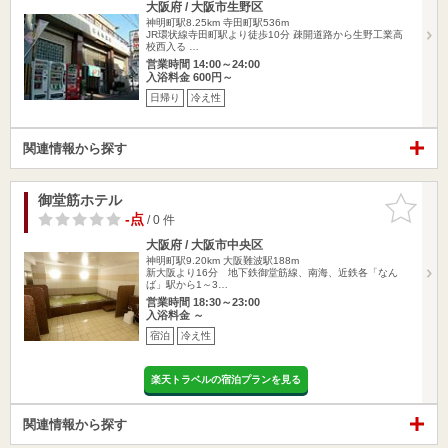
大阪府 / 大阪市生野区
神明町駅8.25km
寺田町駅536m
JR環状線寺田町駅より徒歩10分 疎開道路から生野工業高
校西入る …
営業時間 14:00～24:00
入浴料金 600円～
日帰り
冷え性
関連情報から探す
御堂筋ホテル
お気に入
りに追加
-点
/ 0 件
大阪府 / 大阪市中央区
神明町駅9.20km
大阪難波駅188m
新大阪より16分 地下鉄御堂筋線、南海、近鉄各「なん
ば」駅から1～3…
営業時間 18:30～23:00
入浴料金 ～
宿泊
冷え性
楽天トラベルの宿泊プランを見る
関連情報から探す