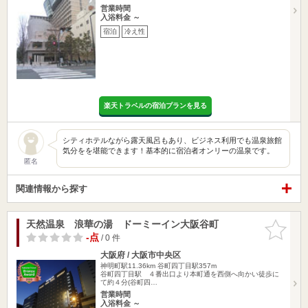
営業時間
入浴料金 ～
宿泊
冷え性
楽天トラベルの宿泊プランを見る
シティホテルながら露天風呂もあり、ビジネス利用でも温泉旅館
気分をを堪能できます！基本的に宿泊者オンリーの温泉です。
匿名
関連情報から探す
天然温泉 浪華の湯 ドーミーイン大阪谷町
お気に入
りに追加
-点
/ 0 件
大阪府 / 大阪市中央区
神明町駅11.36km
谷町四丁目駅357m
谷町四丁目駅 ４番出口より本町通を西側へ向かい徒歩に
て約４分(谷町四…
営業時間
入浴料金 ～