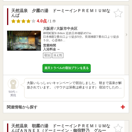
天然温泉 夕霧の湯 ドーミーインＰＲＥＭＩＵＭな
お気に入
んば
りに追加
4.0点
/ 1 件
大阪府 / 大阪市中央区
神明町駅9.84km
近鉄日本橋駅457m
日本橋駅2番出口より徒歩5分。長堀橋駅7番出口より徒歩
５分。心斎橋6…
営業時間
入浴料金 ～
宿泊
冷え性
楽天トラベルの宿泊プランを見る
大阪いらっしゃいキャンペーンで宿泊しました。 朝まで温泉が解
放されています。（サウナは深夜は締まります） 宿泊でしたの…
50代～
男性
関連情報から探す
天然温泉 朝霧の湯 ドーミーインＰＲＥＭＩＵＭな
お気に入
んばＡＮＮＥＸ（ドーミーイン・御宿野乃 グルー
りに追加