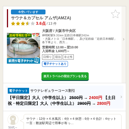
お気に入
今空いています
りに追加
サウナ＆カプセル アムザ(AMZA)
3.6点
/ 13 件
大阪府 / 大阪市中央区
神明町駅9.31km
近鉄日本橋駅242m
・大阪メトロ「日本橋駅」、及び近鉄線「近鉄日本橋駅」
各下車より、西方…
営業時間 12:00～翌10:00
入浴料金 1,600円～
日帰り
宿泊
冷え性
電子チケットあり
楽天トラベルの宿泊プランを見る
サウナレギュラーコース割引
電子チケット
【平日限定】大人（中学生以上）
2500円
→
2400円
【土日
祝・特定日限定】大人（中学生以上）
2900円
→
2800円
サウナ：12分 × 4 水風呂：4分 × 4 休憩：6分 × 4 合計：4セット
一言：難波駅周辺で用事が有っ…
50代～