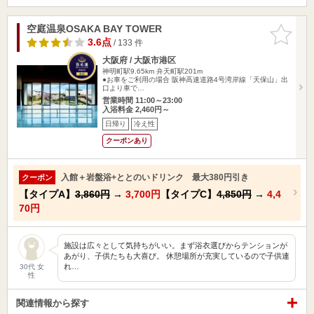
空庭温泉OSAKA BAY TOWER
お気に入
りに追加
3.6点
/ 133 件
大阪府 / 大阪市港区
神明町駅9.65km
弁天町駅201m
●お車をご利用の場合 阪神高速道路4号湾岸線「天保山」出
口より車で…
営業時間 11:00～23:00
入浴料金 2,460円～
日帰り
冷え性
クーポンあり
入館＋岩盤浴+ととのいドリンク 最大380円引き
クーポン
【タイプA】
3,860円
→
3,700円
【タイプC】
4,850円
→
4,4
70円
施設は広々として気持ちがいい。まず浴衣選びからテンションが
あがり、子供たちも大喜び。 休憩場所が充実しているので子供連
れ…
30代 女
性
関連情報から探す