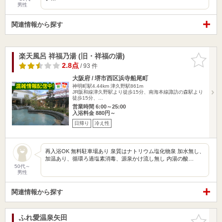
男性
関連情報から探す
楽天風呂 祥福乃湯 (旧・祥福の湯)
お気に入
りに追加
2.8点
/ 93 件
大阪府 / 堺市西区浜寺船尾町
神明町駅4.44km
津久野駅861m
JR阪和線津久野駅より徒歩15分、南海本線諏訪の森駅より
徒歩15分、…
営業時間 6:00～25:00
入浴料金 880円～
日帰り
冷え性
再入浴OK 無料駐車場あり 泉質はナトリウム塩化物泉 加水無し、
加温あり、循環ろ過塩素消毒、源泉かけ流し無し 内湯の酸…
50代～
男性
関連情報から探す
ふれ愛温泉矢田
お気に入