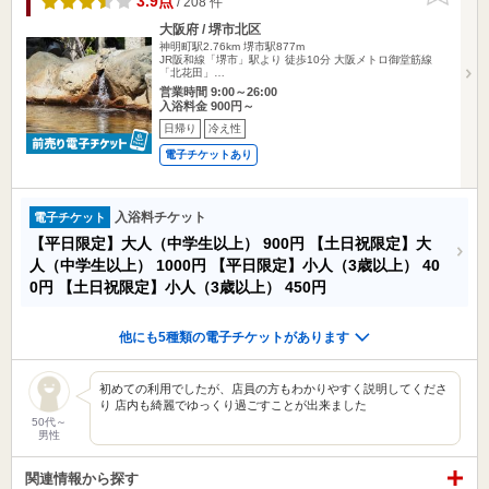
3.9点
/ 208 件
大阪府 / 堺市北区
神明町駅2.76km
堺市駅877m
JR阪和線「堺市」駅より 徒歩10分 大阪メトロ御堂筋線
「北花田」…
営業時間 9:00～26:00
入浴料金 900円～
日帰り
冷え性
電子チケットあり
入浴料チケット
電子チケット
【平日限定】大人（中学生以上）
900円
【土日祝限定】大
人（中学生以上）
1000円
【平日限定】小人（3歳以上）
40
0円
【土日祝限定】小人（3歳以上）
450円
他にも5種類の電子チケットがあります
初めての利用でしたが、店員の方もわかりやすく説明してくださ
り 店内も綺麗でゆっくり過ごすことが出来ました
50代～
男性
関連情報から探す