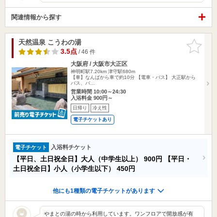
関連情報から探す
天然温泉 こうわの湯
お気に入
りに追加
3.5点
/ 46 件
大阪府 / 大阪市大正区
神明町駅7.20km
津守駅680m
【車】なんばから車で約10分 【電車・バス】 大正駅から
バス、バ…
営業時間 10:00～24:30
入浴料金 900円～
日帰り
冷え性
電子チケットあり
入浴料チケット
電子チケット
【平日、土日祝全日】大人（中学生以上）
900円
【平日・
土日祝全日】小人（小学生以下）
450円
他にも1種類の電子チケットがあります
やまとの湯の時から利用しています。ワンフロアで開放感が有