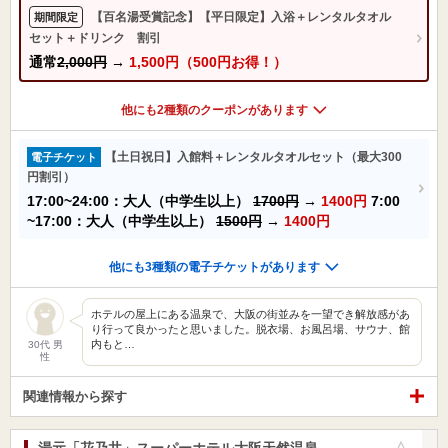
【百名湯受賞記念】【平日限定】入浴＋レンタルタオル
期間限定
セット＋ドリンク 割引
通常
2,000円
→
1,500円（500円お得！）
他にも2種類のクーポンがあります
【土日祝日】入館料＋レンタルタオルセット（最大300
電子チケット
円割引）
17:00~24:00：大人（中学生以上）
1700円
→
1400円
7:00
~17:00：大人（中学生以上）
1500円
→
1400円
他にも3種類の電子チケットがあります
ホテルの屋上にある温泉で、大阪の街並みを一望でき解放感があ
り行って良かったと思いました。脱衣場、お風呂場、サウナ、館
内もと…
30代 男
性
関連情報から探す
湯元「花乃井」スーパーホテル大阪天然温泉
お気に入