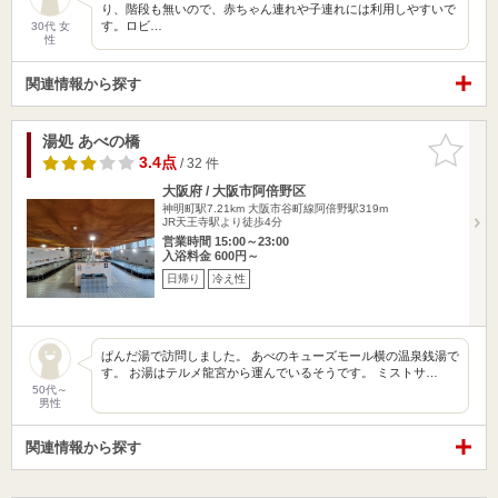
り、階段も無いので、赤ちゃん連れや子連れには利用しやすいで
す。ロビ…
30代 女
性
関連情報から探す
湯処 あべの橋
お気に入
りに追加
3.4点
/ 32 件
大阪府 / 大阪市阿倍野区
神明町駅7.21km
大阪市谷町線阿倍野駅319m
JR天王寺駅より徒歩4分
営業時間 15:00～23:00
入浴料金 600円～
日帰り
冷え性
ぱんだ湯で訪問しました。 あべのキューズモール横の温泉銭湯で
す。 お湯はテルメ龍宮から運んでいるそうです。 ミストサ…
50代～
男性
関連情報から探す