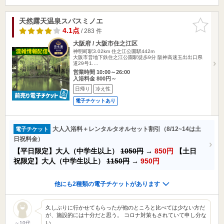
天然露天温泉スパスミノエ
お気に入
りに追加
4.1点
/ 283 件
大阪府 / 大阪市住之江区
神明町駅3.02km
住之江公園駅442m
大阪市営地下鉄住之江公園駅徒歩9分 阪神高速玉出出口県
道29号1.…
営業時間 10:00～26:00
入浴料金 800円～
日帰り
冷え性
電子チケットあり
大人入浴料＋レンタルタオルセット割引（8/12~14は土
電子チケット
日祝料金）
【平日限定】大人（中学生以上）
1050円
→
850円
【土日
祝限定】大人（中学生以上）
1150円
→
950円
他にも2種類の電子チケットがあります
久しぶりに行かせてもらったが他のところと比べては少ない方だ
が、施設的には十分だと思う。 コロナ対策もされていて申し分な
い…
～10代