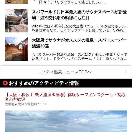
「一日ゆっくりリラックスして過ごしたい」
ろん、休日にゆったり過ごしたい方にもぴったりの内容とな
そんな方におすすめなのが、クーポンを使ってお得に長時間
っています。
利用できる「神州温泉 あるごの湯」です。
スパワールドに日本最大級のサウナスペースが新登
本記事では、そんなリニューアル後の注目ポイントを詳しく
場！温冷交代浴の動線にも注目
あるごの湯は、大阪府豊中市にある日帰り温浴施設で、阪急
紹介します。これから「鶴見緑地湯元水春」に訪れる方や、
宝塚線「三国駅」から徒歩約10分とアクセスも良好です。
より満足度の高い過ごし方をしたい方はぜひお読みくださ
2023年には25周年記念の大規模リニューアルを経てホテル
チムジルバン（岩盤浴）を中心に、発汗・リラックス・漫画
い。
を新設するなど、日々アップデートし続けている「SPAWO
タイムまで満喫できる長時間滞在型の施設なので、一日中ゆ
RLD HOTEL＆RESORT」（以下スパワールド）。
ったりと過ごしたいときにおすすめ。大うちわやタオルによ
そんなスパワールドが2025年11月15日（土）に、新たな浴
る迫力ある熱波パフォーマンスも毎日行われており、“とと
大阪府でサウナがオススメの温泉・スパ・スーパー
室や日本最大級140人収容の大規模サウナを携えてリニュー
のう”体験をしっかり楽しめるのもポイントです。
銭湯30選
アルオープン！浴室である4F・6Fそれぞれにリニューアル
が施されており、その総工費はなんと13.5億円！
さらに館内でくつろぐだけでなく、隣接するビルにはカラオ
もはやスーパー銭湯や温泉、スパに欠かせない要素となって
大規模リニューアルの全容を確認すべく、リニューアルプレ
ケやボウリングといった遊び場もあり、友人同士やカップル
いるサウナ。ドライサウナにスチームサウナ、塩サウナな
オープンイベントに行ってきました！今回はそのリニューア
で“遊び+癒し”の一日を過ごすのにもぴったり。
ど、いくつか異なるタイプが楽しめたり、水風呂や外気浴ス
ル部分の概要をお届けします。
ペース、ロウリュウなど、心ゆくまで楽しむためのサービス
今回は、あるごの湯を訪問し、チムジルバンやお風呂、食事
が充実した施設も多くみられます。
ニフティ温泉ニュースTOPへ
処にいたるまで魅力をたっぷり堪能してきたので、その全容
を詳しく紹介します！
今回はそんなサウナにこだわった、大阪府内のオススメ温
おすすめのアクティビティ情報
泉・銭湯・スパを30件紹介したいと思います！
【大阪・和歌山 磯ノ浦海水浴場】体験サーフィンスクール・初心
者の方歓迎
大阪府泉大津市曽根町2-1-11