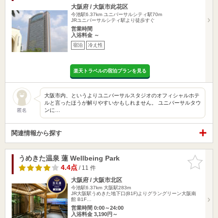
大阪府 / 大阪市此花区
今池駅6.37km
ユニバーサルシティ駅70m
JRユニバーサルシティ駅より徒歩すぐ
営業時間
入浴料金 ～
宿泊
冷え性
楽天トラベルの宿泊プランを見る
大阪市内、というよりユニバーサルスタジオのオフィシャルホテ
ルと言ったほうが解りやすいかもしれません。 ユニバーサルタウ
ンに…
匿名
関連情報から探す
うめきた温泉 蓮 Wellbeing Park
お気に入
りに追加
4.4点
/ 11 件
大阪府 / 大阪市北区
今池駅6.37km
大阪駅283m
JR大阪駅うめきた地下口(B1F)よりグラングリーン大阪南
館 B1F…
営業時間 0:00～24:00
入浴料金 3,190円～