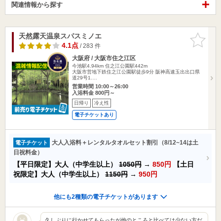
関連情報から探す
天然露天温泉スパスミノエ
お気に入
りに追加
4.1点
/ 283 件
大阪府 / 大阪市住之江区
今池駅4.94km
住之江公園駅442m
大阪市営地下鉄住之江公園駅徒歩9分 阪神高速玉出出口県
道29号1.…
営業時間 10:00～26:00
入浴料金 800円～
日帰り
冷え性
電子チケットあり
大人入浴料＋レンタルタオルセット割引（8/12~14は土
電子チケット
日祝料金）
【平日限定】大人（中学生以上）
1050円
→
850円
【土日
祝限定】大人（中学生以上）
1150円
→
950円
他にも2種類の電子チケットがあります
久しぶりに行かせてもらったが他のところと比べては少ない方だ