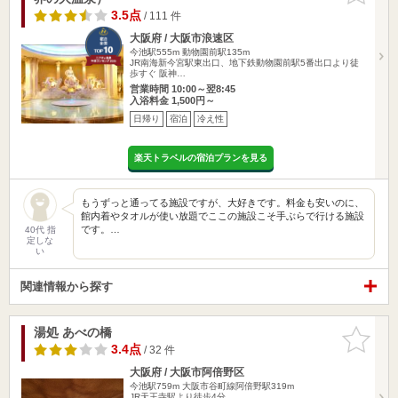
3.5点
/ 111 件
大阪府 / 大阪市浪速区
今池駅555m
動物園前駅135m
JR南海新今宮駅東出口、地下鉄動物園前駅5番出口より徒
歩すぐ 阪神…
営業時間 10:00～翌8:45
入浴料金 1,500円～
日帰り
宿泊
冷え性
楽天トラベルの宿泊プランを見る
もうずっと通ってる施設ですが、大好きです。料金も安いのに、
館内着やタオルが使い放題でここの施設こそ手ぶらで行ける施設
です。…
40代 指
定しな
い
関連情報から探す
湯処 あべの橋
お気に入
りに追加
3.4点
/ 32 件
大阪府 / 大阪市阿倍野区
今池駅759m
大阪市谷町線阿倍野駅319m
JR天王寺駅より徒歩4分