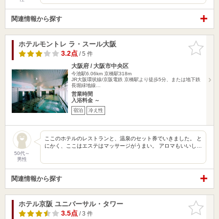
関連情報から探す
ホテルモントレ ラ・スール大阪
お気に入
りに追加
3.2点
/ 5 件
大阪府 / 大阪市中央区
今池駅6.06km
京橋駅318m
JR大阪環状線/京阪電鉄 京橋駅より徒歩5分、または地下鉄
長堀緑地線…
営業時間
入浴料金 ～
宿泊
冷え性
ここのホテルのレストランと、温泉のセット券でいきました。 と
にかく、ここはエステはマッサージがうまい。 アロマもいいし…
50代～
男性
関連情報から探す
ホテル京阪 ユニバーサル・タワー
お気に入
りに追加
3.5点
/ 3 件