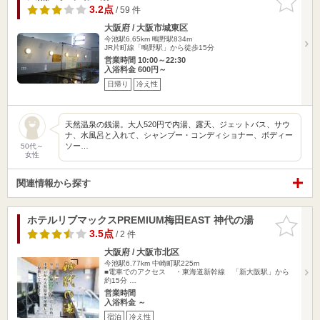
りに追加
3.2点
/ 59 件
大阪府 / 大阪市城東区
今池駅6.65km
鴫野駅834m
JR片町線「鴫野駅」から徒歩15分
営業時間 10:00～22:30
入浴料金 600円～
日帰り
冷え性
天然温泉の銭湯。大人520円で内湯、露天、ジェットバス、サウ
ナ、水風呂と入れて、シャンプー・コンディショナー、ボディー
ソー…
50代～
女性
関連情報から探す
ホテルリブマックスPREMIUM梅田EAST 神代の湯
お気に入
りに追加
3.5点
/ 2 件
大阪府 / 大阪市北区
今池駅6.77km
中崎町駅225m
■電車でのアクセス ・東海道新幹線 「新大阪駅」から
約15分 …
営業時間
入浴料金 ～
宿泊
冷え性