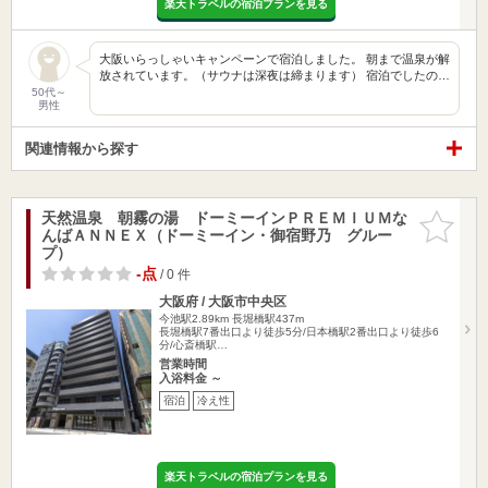
楽天トラベルの宿泊プランを見る
大阪いらっしゃいキャンペーンで宿泊しました。 朝まで温泉が解
放されています。（サウナは深夜は締まります） 宿泊でしたの…
50代～
男性
関連情報から探す
天然温泉 朝霧の湯 ドーミーインＰＲＥＭＩＵＭな
お気に入
んばＡＮＮＥＸ（ドーミーイン・御宿野乃 グルー
りに追加
プ）
-点
/ 0 件
大阪府 / 大阪市中央区
今池駅2.89km
長堀橋駅437m
長堀橋駅7番出口より徒歩5分/日本橋駅2番出口より徒歩6
分/心斎橋駅…
営業時間
入浴料金 ～
宿泊
冷え性
楽天トラベルの宿泊プランを見る