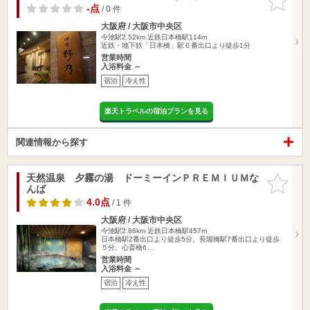
りに追加
-点
/ 0 件
大阪府 / 大阪市中央区
今池駅2.52km
近鉄日本橋駅114m
近鉄・地下鉄「日本橋」駅６番出口より徒歩1分
営業時間
入浴料金 ～
宿泊
冷え性
楽天トラベルの宿泊プランを見る
関連情報から探す
天然温泉 夕霧の湯 ドーミーインＰＲＥＭＩＵＭな
お気に入
んば
りに追加
4.0点
/ 1 件
大阪府 / 大阪市中央区
今池駅2.86km
近鉄日本橋駅457m
日本橋駅2番出口より徒歩5分。長堀橋駅7番出口より徒歩
５分。心斎橋6…
営業時間
入浴料金 ～
宿泊
冷え性