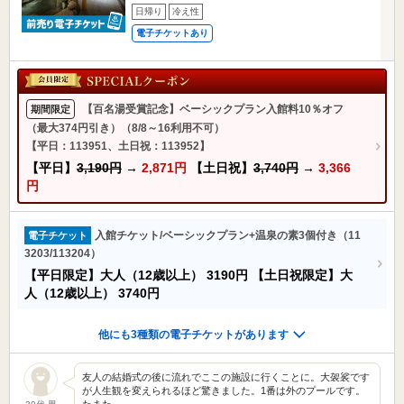
日帰り
冷え性
電子チケットあり
【百名湯受賞記念】ベーシックプラン入館料10％オフ
期間限定
（最大374円引き）（8/8～16利用不可）
【平日：113951、土日祝：113952】
【平日】
3,190円
→
2,871円
【土日祝】
3,740円
→
3,366
円
入館チケット/ベーシックプラン+温泉の素3個付き（11
電子チケット
3203/113204）
【平日限定】大人（12歳以上）
3190円
【土日祝限定】大
人（12歳以上）
3740円
他にも3種類の電子チケットがあります
友人の結婚式の後に流れでここの施設に行くことに。大袈裟です
が人生観を変えられるほど驚きました。1番は外のプールです。
たまた…