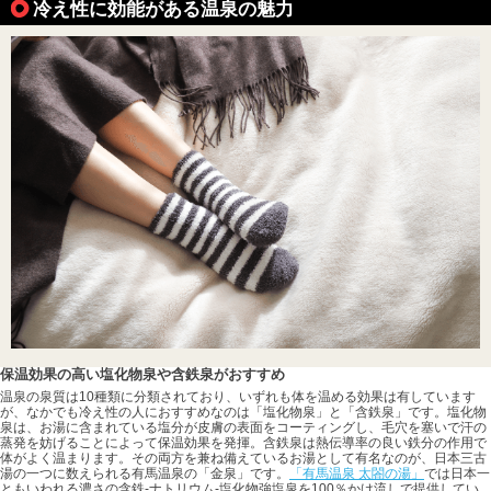
冷え性に効能がある温泉の魅力
保温効果の高い塩化物泉や含鉄泉がおすすめ
温泉の泉質は10種類に分類されており、いずれも体を温める効果は有しています
が、なかでも冷え性の人におすすめなのは「塩化物泉」と「含鉄泉」です。塩化物
泉は、お湯に含まれている塩分が皮膚の表面をコーティングし、毛穴を塞いで汗の
蒸発を妨げることによって保温効果を発揮。含鉄泉は熱伝導率の良い鉄分の作用で
体がよく温まります。その両方を兼ね備えているお湯として有名なのが、日本三古
湯の一つに数えられる有馬温泉の「金泉」です。
「有馬温泉 太閤の湯」
では日本一
ともいわれる濃さの含鉄-ナトリウム-塩化物強塩泉を100％かけ流しで提供してい