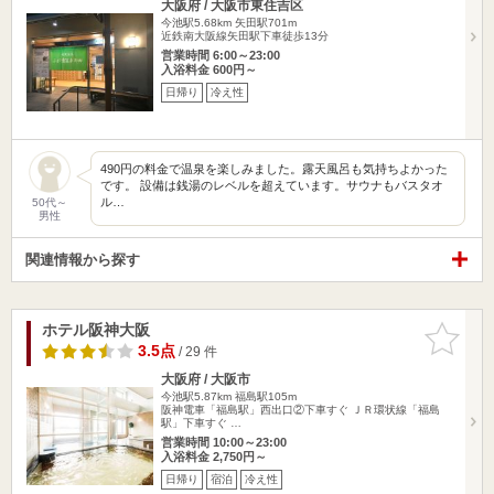
大阪府 / 大阪市東住吉区
今池駅5.68km
矢田駅701m
近鉄南大阪線矢田駅下車徒歩13分
営業時間 6:00～23:00
入浴料金 600円～
日帰り
冷え性
490円の料金で温泉を楽しみました。露天風呂も気持ちよかった
です。 設備は銭湯のレベルを超えています。サウナもバスタオ
ル…
50代～
男性
関連情報から探す
ホテル阪神大阪
お気に入
りに追加
3.5点
/ 29 件
大阪府 / 大阪市
今池駅5.87km
福島駅105m
阪神電車「福島駅」西出口②下車すぐ ＪＲ環状線「福島
駅」下車すぐ …
営業時間 10:00～23:00
入浴料金 2,750円～
日帰り
宿泊
冷え性