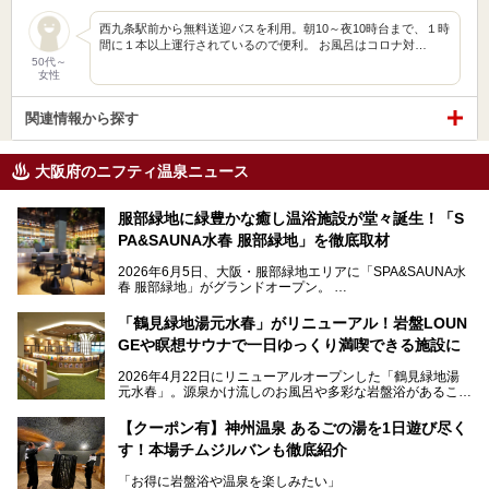
西九条駅前から無料送迎バスを利用。朝10～夜10時台まで、１時
間に１本以上運行されているので便利。 お風呂はコロナ対…
50代～
女性
関連情報から探す
大阪府のニフティ温泉ニュース
服部緑地に緑豊かな癒し温浴施設が堂々誕生！「S
PA&SAUNA水春 服部緑地」を徹底取材
2026年6月5日、大阪・服部緑地エリアに「SPA&SAUNA水
春 服部緑地」がグランドオープン。
当初の計画から約5年の時を経て誕生した本施設は、温泉・
「鶴見緑地湯元水春」がリニューアル！岩盤LOUN
サウナ・岩盤浴・フィットネス・ラウンジ・レストランなど
GEや瞑想サウナで一日ゆっくり満喫できる施設に
を融合した、これまでの“水春”のイメージをさらに進化させ
た大型ウェルネス施設です。
2026年4月22日にリニューアルオープンした「鶴見緑地湯
元水春」。源泉かけ流しのお風呂や多彩な岩盤浴があること
今回はオープン前の内覧会に参加し、館内のこだわりポイン
で人気の施設ですが、リニューアルを経てこれまで以上
トを徹底取材してきました。
に“一日中くつろげる場所”としてパワーアップしています。
サウナー注目の3種のサウナや160cmの深水風呂、没入感の
【クーポン有】神州温泉 あるごの湯を1日遊び尽く
高い岩盤浴エリア、日本最大の台数を誇る最新AIフィットネ
す！本場チムジルバンも徹底紹介
今回のリニューアルでは、新たに登場した瞑想サウナをはじ
スマシンなど、見どころ満載の館内を詳しくご紹介します。
め、岩盤浴エリアや休憩スペースの充実、レストランなど、
「お得に岩盤浴や温泉を楽しみたい」
見どころが盛りだくさん。日常の疲れを癒やしたい方はもち