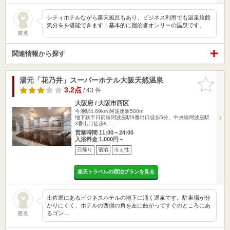
シティホテルながら露天風呂もあり、ビジネス利用でも温泉旅館
気分をを堪能できます！基本的に宿泊者オンリーの温泉です。
匿名
関連情報から探す
湯元「花乃井」スーパーホテル大阪天然温泉
お気に入
りに追加
3.2点
/ 43 件
大阪府 / 大阪市西区
今池駅4.69km
阿波座駅500m
地下鉄千日前線阿波座駅9番出口徒歩5分、中央線阿波座駅
3番出口徒歩8…
営業時間 11:00～24:00
入浴料金 1,000円～
日帰り
宿泊
冷え性
楽天トラベルの宿泊プランを見る
土佐堀にあるビジネスホテルの地下に涌く温泉です。駐車場が分
かりにくく、ホテルの西側の角を左に曲がってすぐのところにあ
るゴン…
匿名