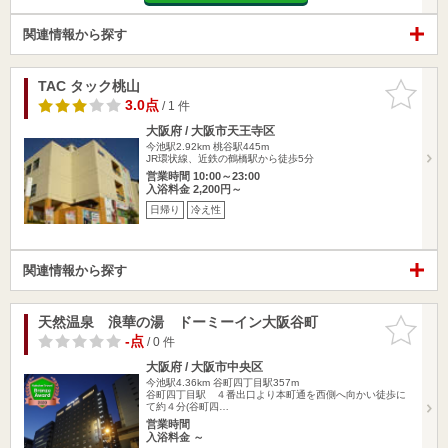
関連情報から探す
TAC タック桃山
お気に入
りに追加
3.0点
/ 1 件
大阪府 / 大阪市天王寺区
今池駅2.92km
桃谷駅445m
JR環状線、近鉄の鶴橋駅から徒歩5分
営業時間 10:00～23:00
入浴料金 2,200円～
日帰り
冷え性
関連情報から探す
天然温泉 浪華の湯 ドーミーイン大阪谷町
お気に入
りに追加
-点
/ 0 件
大阪府 / 大阪市中央区
今池駅4.36km
谷町四丁目駅357m
谷町四丁目駅 ４番出口より本町通を西側へ向かい徒歩に
て約４分(谷町四…
営業時間
入浴料金 ～