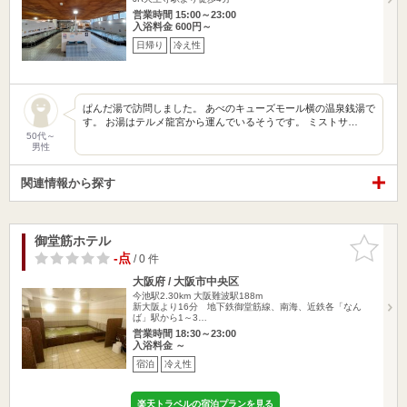
営業時間 15:00～23:00
入浴料金 600円～
日帰り
冷え性
ぱんだ湯で訪問しました。 あべのキューズモール横の温泉銭湯で
す。 お湯はテルメ龍宮から運んでいるそうです。 ミストサ…
50代～
男性
関連情報から探す
御堂筋ホテル
お気に入
りに追加
-点
/ 0 件
大阪府 / 大阪市中央区
今池駅2.30km
大阪難波駅188m
新大阪より16分 地下鉄御堂筋線、南海、近鉄各「なん
ば」駅から1～3…
営業時間 18:30～23:00
入浴料金 ～
宿泊
冷え性
楽天トラベルの宿泊プランを見る