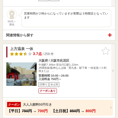
営業時間が２時からになっていますが実際は３時開店となってい
ます
50代～
男性
関連情報から探す
上方温泉 一休
お気に入
りに追加
3.7点
/ 259 件
大阪府 / 大阪市此花区
今池駅7.36km
安治川口駅1.22km
JR環状線/阪神なんば線「西九条」駅下車 一休送迎バス利
用または、…
営業時間 10:00～24:00
入浴料金 750円～
日帰り
冷え性
クーポンあり
大人入館料50円引き
クーポン
【平日】
750円
→
700円
【土日祝】
850円
→
800円