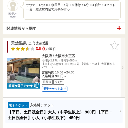
サウナ：12分 × 4 水風呂：4分 × 4 休憩：6分 × 4 合計：4セット
一言：難波駅周辺で用事が有っ…
50代～
男性
関連情報から探す
天然温泉 こうわの湯
お気に入
りに追加
3.5点
/ 46 件
大阪府 / 大阪市大正区
今池駅2.37km
津守駅680m
【車】なんばから車で約10分 【電車・バス】 大正駅から
バス、バ…
営業時間 10:00～24:30
入浴料金 900円～
日帰り
冷え性
電子チケットあり
入浴料チケット
電子チケット
【平日、土日祝全日】大人（中学生以上）
900円
【平日・
土日祝全日】小人（小学生以下）
450円