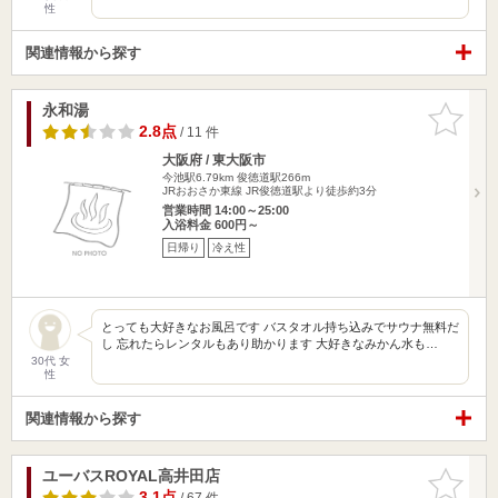
性
関連情報から探す
永和湯
お気に入
りに追加
2.8点
/ 11 件
大阪府 / 東大阪市
今池駅6.79km
俊徳道駅266m
JRおおさか東線 JR俊徳道駅より徒歩約3分
営業時間 14:00～25:00
入浴料金 600円～
日帰り
冷え性
とっても大好きなお風呂です バスタオル持ち込みでサウナ無料だ
し 忘れたらレンタルもあり助かります 大好きなみかん水も…
30代 女
性
関連情報から探す
ユーバスROYAL高井田店
お気に入
りに追加
3.1点
/ 67 件