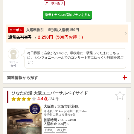
クーポンあり
楽天トラベルの宿泊プランを見る
入浴料割引 ※別途入湯税150円
クーポン
通常
2,750円
→
2,250円（500円お得！）
梅田界隈に温泉がないので、環状線に一駅乗ってたまにこちら
に。 シンフォニーホールでのコンサート前にゆっくり時間を過ご
して…
50代～
女性
関連情報から探す
ひなたの湯 大阪ユニバーサルベイサイド
お気に入
りに追加
4.4点
/ 34 件
大阪府 / 大阪市此花区
今池駅5.91km
安治川口駅354m
安治川口駅より徒歩5分
営業時間 7:00～24:00
入浴料金 900円～
日帰り
冷え性