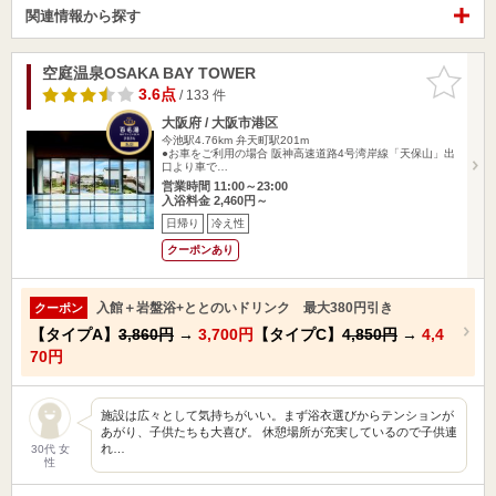
関連情報から探す
空庭温泉OSAKA BAY TOWER
お気に入
りに追加
3.6点
/ 133 件
大阪府 / 大阪市港区
今池駅4.76km
弁天町駅201m
●お車をご利用の場合 阪神高速道路4号湾岸線「天保山」出
口より車で…
営業時間 11:00～23:00
入浴料金 2,460円～
日帰り
冷え性
クーポンあり
入館＋岩盤浴+ととのいドリンク 最大380円引き
クーポン
【タイプA】
3,860円
→
3,700円
【タイプC】
4,850円
→
4,4
70円
施設は広々として気持ちがいい。まず浴衣選びからテンションが
あがり、子供たちも大喜び。 休憩場所が充実しているので子供連
れ…
30代 女
性