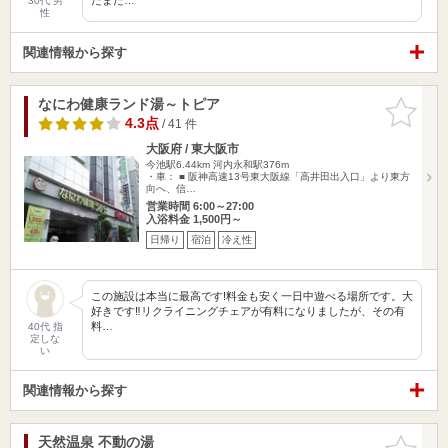
30代 男
性
関連情報から探す
なにわ健康ランド湯～トピア
お気に入
りに追加
4.3点
/ 41 件
大阪府 / 東大阪市
今池駅6.44km
河内永和駅376m
・車： ■ 阪神高速13号東大阪線「高井田出入口」より東方
向へ、信…
営業時間 6:00～27:00
入浴料金 1,500円～
日帰り
宿泊
冷え性
この施設は本当に最高です!料金も安く一日中遊べる場所です。大
好きです‼︎リクライニングチェアが有料になりましたが、その有
料…
40代 指
定しな
い
関連情報から探す
天然温泉 不動の湯
お気に入