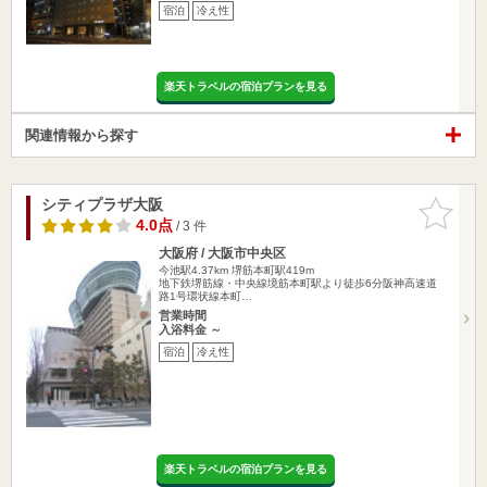
宿泊
冷え性
楽天トラベルの宿泊プランを見る
関連情報から探す
シティプラザ大阪
お気に入
りに追加
4.0点
/ 3 件
大阪府 / 大阪市中央区
今池駅4.37km
堺筋本町駅419m
地下鉄堺筋線・中央線境筋本町駅より徒歩6分阪神高速道
路1号環状線本町…
営業時間
入浴料金 ～
宿泊
冷え性
楽天トラベルの宿泊プランを見る