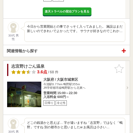
楽天トラベルの宿泊プランを見る
今日から営業開始との事でさっそく入ってみました。 施設はまだ
新しいのできれいでよかったです。 サウナが好きなのでこれか…
30代 男
性
関連情報から探す
志宜野けごん温泉
お気に入
りに追加
3.6点
/ 68 件
大阪府 / 大阪市城東区
今池駅6.77km
鴫野駅355m
JR学研都市線鴫野駅から北東へ
営業時間 15:00～22:30
入浴料金 600円～
日帰り
冷え性
どこの銭湯かと思えば… 字が違いますね「志宜野」ではなく「鴫
野」ですね 別の都市かと思いましたw お風呂は小さい…
30代 男