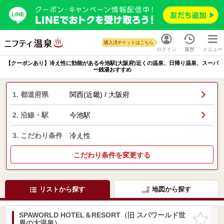
購入済チケットはこちら
ログイン
履歴
メニュー
【クーポンあり】冷え性に効能がある今池駅(大阪府)近くの温泉、日帰り温泉、スーパ
ー銭湯おすすめ
1. 都道府県
関西(近畿) / 大阪府
2. 沿線・駅
今池駅
3. こだわり条件
冷え性
こだわり条件を変更する
リストから探す
地図から探す
SPAWORLD HOTEL＆RESORT（旧 スパワールド世
お気に入
界の大温泉）
りに追加