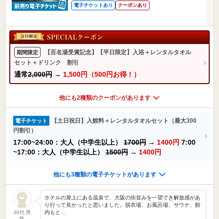
電子チケットあり
クーポンあり
【百名湯受賞記念】【平日限定】入浴＋レンタルタオル
期間限定
セット＋ドリンク 割引
通常
2,000円
→
1,500円（500円お得！）
他にも2種類のクーポンがあります
【土日祝日】入館料＋レンタルタオルセット（最大300
電子チケット
円割引）
17:00~24:00：大人（中学生以上）
1700円
→
1400円
7:00
~17:00：大人（中学生以上）
1500円
→
1400円
他にも3種類の電子チケットがあります
ホテルの屋上にある温泉で、大阪の街並みを一望でき解放感があ
り行って良かったと思いました。脱衣場、お風呂場、サウナ、館
内もと…
30代 男
性