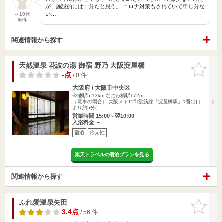
が、施設的には十分だと思う。 コロナ対策もされていて申し分な
い…
～10代
男性
関連情報から探す
天然温泉 花波の湯 御宿 野乃 大阪淀屋橋
お気に入
りに追加
-点
/ 0 件
大阪府 / 大阪市中央区
今池駅5.13km
なにわ橋駅172m
［電車の場合］ 大阪メトロ御堂筋線「淀屋橋駅」1番出口
より約5分(…
営業時間 15:00～翌10:00
入浴料金 ～
宿泊
冷え性
楽天トラベルの宿泊プランを見る
関連情報から探す
ふれ愛温泉矢田
お気に入
りに追加
3.4点
/ 56 件