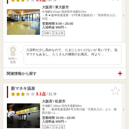
大阪府 / 東大阪市
今池駅6.81km
高井田中央駅615m
・車 ■ 阪神高速道路・13号東大阪線沿い「高井田出入口」
付近 …
営業時間 8:00～25:00
入浴料金 900円～
日帰り
冷え性
入浴料が少し高めなので、 たまにしかいけないが 良いです。 塩
サウナもあるし、 たくさんの種類のお風呂。 何より…
50代～
女性
関連情報から探す
新マネキ温泉
お気に入
りに追加
3.1点
/ 31 件
大阪府 / 松原市
今池駅7.26km
河内天美駅88m
車： ・阪神高速道路6号大和川線「天美出入口」より、南
西方面へ1.…
営業時間 15:00～22:00
入浴料金 600円～
日帰り
冷え性