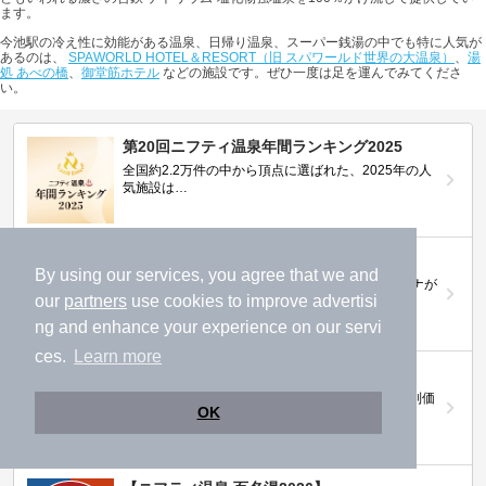
ます。
今池駅の冷え性に効能がある温泉、日帰り温泉、スーパー銭湯の中でも特に人気が
あるのは、
SPAWORLD HOTEL＆RESORT（旧 スパワールド世界の大温泉）
、
湯
処 あべの橋
、
御堂筋ホテル
などの施設です。ぜひ一度は足を運んでみてくださ
い。
第20回ニフティ温泉年間ランキング2025
全国約2.2万件の中から頂点に選ばれた、2025年の人
気施設は…
ニフティ温泉 サウナランキング2026
By using our services, you agree that we and
おふろ好きユーザーの投票により、全国No.1サウナが
our
partners
use cookies to improve advertisi
決定！
ng and enhance your experience on our servi
ces.
Learn more
ニフティ温泉プレミアムクーポン
ノジマモバイル会員向け 通常よりもお得な「特別価
OK
格」で人気の温泉を満喫できる！