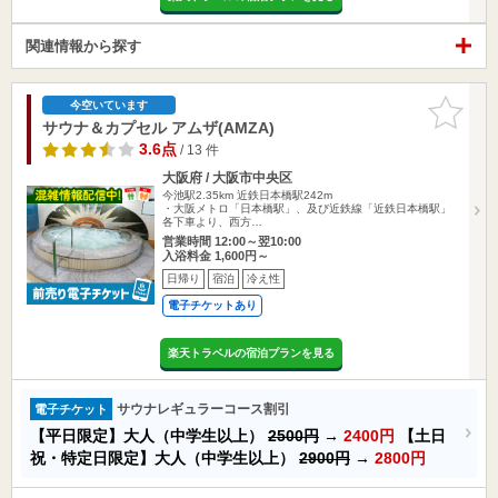
関連情報から探す
お気に入
今空いています
りに追加
サウナ＆カプセル アムザ(AMZA)
3.6点
/ 13 件
大阪府 / 大阪市中央区
今池駅2.35km
近鉄日本橋駅242m
・大阪メトロ「日本橋駅」、及び近鉄線「近鉄日本橋駅」
各下車より、西方…
営業時間 12:00～翌10:00
入浴料金 1,600円～
日帰り
宿泊
冷え性
電子チケットあり
楽天トラベルの宿泊プランを見る
サウナレギュラーコース割引
電子チケット
【平日限定】大人（中学生以上）
2500円
→
2400円
【土日
祝・特定日限定】大人（中学生以上）
2900円
→
2800円