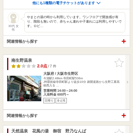
他にも1種類の電子チケットがあります
やまとの湯の時から利用しています。ワンフロアで開放感が有
り、階段も無いので、赤ちゃん連れや子連れには利用しやすいで
す。ロビ…
30代 女
性
関連情報から探す
南生野温泉
お気に入
りに追加
2.0点
/ 7 件
大阪府 / 大阪市生野区
今池駅2.48km
寺田町駅536m
JR環状線寺田町駅より徒歩10分 疎開道路から生野工業高
校西入る …
営業時間 14:00～24:00
入浴料金 600円～
日帰り
冷え性
関連情報から探す
天然温泉 花風の湯 御宿 野乃なんば
お気に入