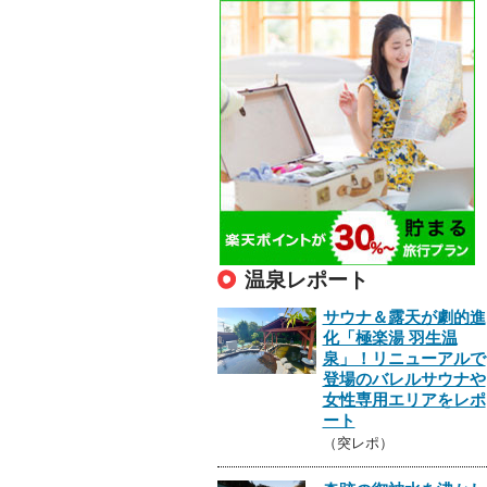
温泉レポート
サウナ＆露天が劇的進
化「極楽湯 羽生温
泉」！リニューアルで
登場のバレルサウナや
女性専用エリアをレポ
ート
（突レポ）