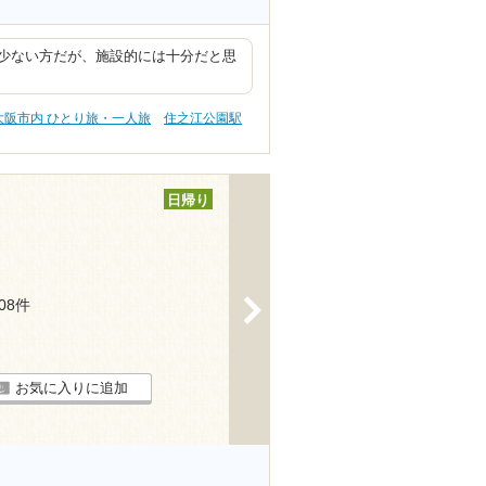
少ない方だが、施設的には十分だと思
。
大阪市内 ひとり旅・一人旅
住之江公園駅
日帰り
>
208件
お気に入りに追加