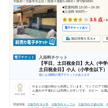
大阪府 / 大阪市大正区 /
我孫子道駅5.58km
/
津守駅680m
■営業時間 10:00～24:30
■入浴料 900円～
3.5 点
/ 
電子チケットあり
施設情報を見る
入浴料チケット
電子チケット
【平日、土日祝全日】大人（中
土日祝全日】小人（小学生以下
他にも1種類の電子チケットがあります
やまとの湯の時から利用しています。ワンフロアで開
ん連れや子連れには利用しやすいです。ロビー、お風
30代 女性
ー…
関連情報
大阪市内 冷え性
大阪市内 カップル
大阪市内 子連れOK