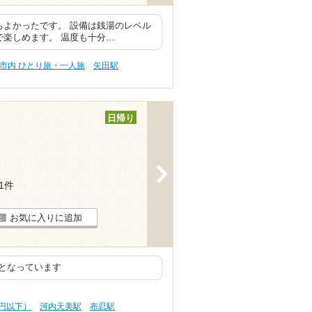
ちよかったです。 設備は銭湯のレベル
で楽しめます。 温度も十分…
市内 ひとり旅・一人旅
矢田駅
日帰り
>
31件
お気に入りに追加
となっています
0円以下）
河内天美駅
布忍駅