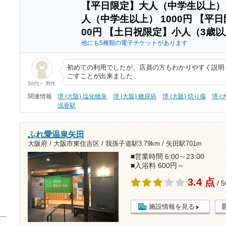
【平日限定】大人（中学生以上
人（中学生以上）
1000円
【平日
00円
【土日祝限定】小人（3歳
他にも5種類の電子チケットがあります
初めての利用でしたが、店員の方もわかりやすく説明
ごすことが出来ました
50代～ 男性
関連情報
堺 (大阪) 塩化物泉
堺 (大阪) 糖尿病
堺 (大阪) 切り傷
堺 (
浅香駅
ふれ愛温泉矢田
大阪府 / 大阪市東住吉区 /
我孫子道駅3.79km
/
矢田駅701m
■営業時間 6:00～23:00
■入浴料 600円～
3.4 点
/ 
施設情報を見る