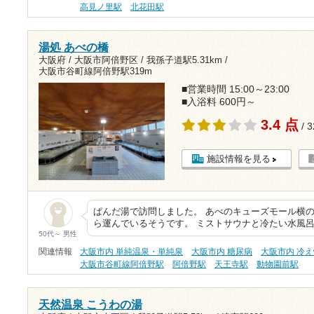
高見ノ里駅
北花田駅
湯処 あべの橋
大阪府 / 大阪市阿倍野区 /
我孫子道駅5.31km
/
大阪市谷町線阿倍野駅319m
■営業時間 15:00～23:00
■入浴料 600円～
3.4 点
/ 
施設情報を見る
ぱんだ湯で訪問しました。 あべのキューズモール横の
ら運んでいるそうです。 ミストサウナと冷たい水風呂
50代～ 男性
関連情報
大阪市内 単純温泉・単純泉
大阪市内 糖尿病
大阪市内 冷
大阪市谷町線阿倍野駅
阿倍野駅
天王寺駅
動物園前駅
天然温泉 こうわの湯