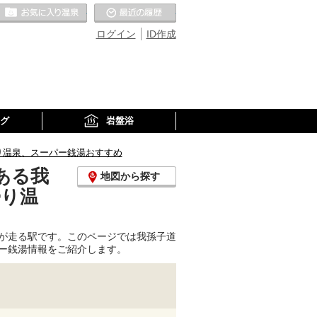
お気に入りの温泉
最近の履歴
ログイン
ID作成
グ
岩盤浴
り温泉、スーパー銭湯おすすめ
ある我
地図から探す
帰り温
が走る駅です。このページでは我孫子道
ー銭湯情報をご紹介します。