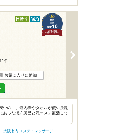
日帰り
宿泊
>
111件
お気に入りに追加
る
安いのに、館内着やタオルが使い放題
にあった漢方風呂と泥エステ復活して
大阪市内 エステ・マッサージ