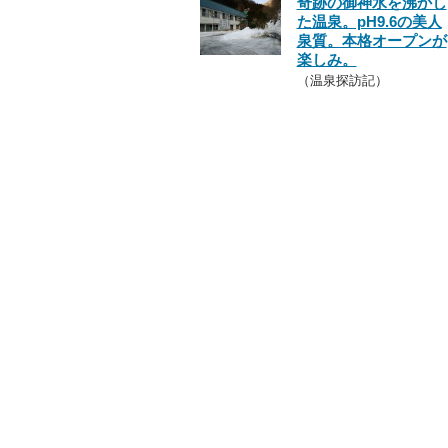
奇跡の御神水を沸かし
た温泉。pH9.6の美人
泉質。本格オープンが
楽しみ。
（温泉探訪記）