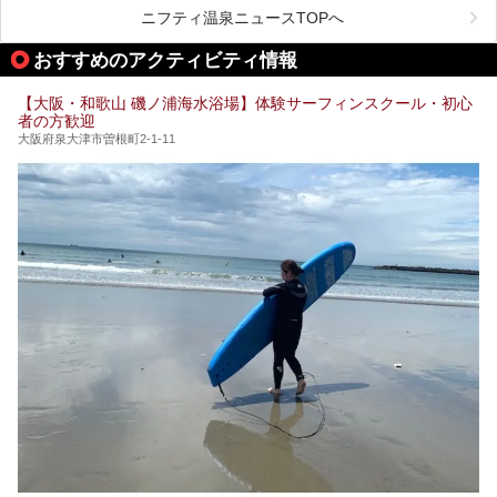
今回は、あるごの湯を訪問し、チムジルバンやお風呂、食事
が充実した施設も多くみられます。
ニフティ温泉ニュースTOPへ
処にいたるまで魅力をたっぷり堪能してきたので、その全容
を詳しく紹介します！
今回はそんなサウナにこだわった、大阪府内のオススメ温
おすすめのアクティビティ情報
泉・銭湯・スパを30件紹介したいと思います！
【大阪・和歌山 磯ノ浦海水浴場】体験サーフィンスクール・初心
者の方歓迎
大阪府泉大津市曽根町2-1-11