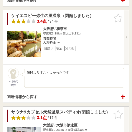
関連情報から探す
ケイエスビー弥生の里温泉（閉館しました）
お気に入
りに追加
3.4点
/ 34 件
大阪府 / 和泉市
堺東駅9.88km
信太山駅231m
営業時間
入浴料金 ～
日帰り
宿泊
冷え性
値段よりすごくよかったです
～10代
男性
関連情報から探す
サウナ&カプセル天然温泉スパディオ(閉館しました)
お気に入
りに追加
3.1点
/ 17 件
大阪府 / 大阪市浪速区
堺東駅10.24km
ＪＲ難波駅408m