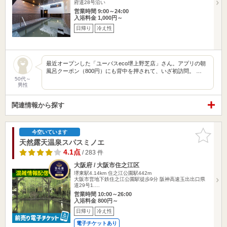
府道28号沿い
営業時間 9:00～24:00
入浴料金 1,000円～
日帰り
冷え性
最近オープンした「ユーバスeco堺上野芝店」さん。アプリの朝
風呂クーポン（800円）にも背中を押されて、いざ初訪問。 …
50代～
男性
関連情報から探す
お気に入
今空いています
りに追加
天然露天温泉スパスミノエ
4.1点
/ 283 件
大阪府 / 大阪市住之江区
堺東駅4.14km
住之江公園駅442m
大阪市営地下鉄住之江公園駅徒歩9分 阪神高速玉出出口県
道29号1.…
営業時間 10:00～26:00
入浴料金 800円～
日帰り
冷え性
電子チケットあり