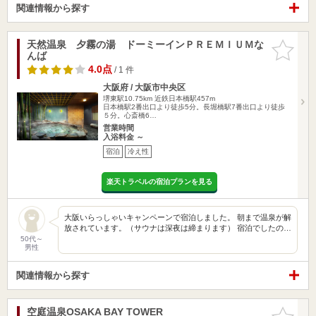
関連情報から探す
天然温泉 夕霧の湯 ドーミーインＰＲＥＭＩＵＭな
お気に入
んば
りに追加
4.0点
/ 1 件
大阪府 / 大阪市中央区
堺東駅10.75km
近鉄日本橋駅457m
日本橋駅2番出口より徒歩5分。長堀橋駅7番出口より徒歩
５分。心斎橋6…
営業時間
入浴料金 ～
宿泊
冷え性
楽天トラベルの宿泊プランを見る
大阪いらっしゃいキャンペーンで宿泊しました。 朝まで温泉が解
放されています。（サウナは深夜は締まります） 宿泊でしたの…
50代～
男性
関連情報から探す
空庭温泉OSAKA BAY TOWER
お気に入