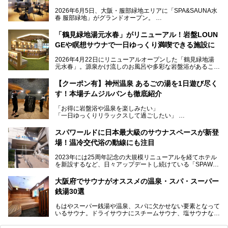
2026年6月5日、大阪・服部緑地エリアに「SPA&SAUNA水
春 服部緑地」がグランドオープン。
当初の計画から約5年の時を経て誕生した本施設は、温泉・
「鶴見緑地湯元水春」がリニューアル！岩盤LOUN
サウナ・岩盤浴・フィットネス・ラウンジ・レストランなど
GEや瞑想サウナで一日ゆっくり満喫できる施設に
を融合した、これまでの“水春”のイメージをさらに進化させ
た大型ウェルネス施設です。
2026年4月22日にリニューアルオープンした「鶴見緑地湯
元水春」。源泉かけ流しのお風呂や多彩な岩盤浴があること
今回はオープン前の内覧会に参加し、館内のこだわりポイン
で人気の施設ですが、リニューアルを経てこれまで以上
トを徹底取材してきました。
に“一日中くつろげる場所”としてパワーアップしています。
サウナー注目の3種のサウナや160cmの深水風呂、没入感の
【クーポン有】神州温泉 あるごの湯を1日遊び尽く
高い岩盤浴エリア、日本最大の台数を誇る最新AIフィットネ
す！本場チムジルバンも徹底紹介
今回のリニューアルでは、新たに登場した瞑想サウナをはじ
スマシンなど、見どころ満載の館内を詳しくご紹介します。
め、岩盤浴エリアや休憩スペースの充実、レストランなど、
「お得に岩盤浴や温泉を楽しみたい」
見どころが盛りだくさん。日常の疲れを癒やしたい方はもち
「一日ゆっくりリラックスして過ごしたい」
ろん、休日にゆったり過ごしたい方にもぴったりの内容とな
そんな方におすすめなのが、クーポンを使ってお得に長時間
っています。
利用できる「神州温泉 あるごの湯」です。
スパワールドに日本最大級のサウナスペースが新登
本記事では、そんなリニューアル後の注目ポイントを詳しく
場！温冷交代浴の動線にも注目
あるごの湯は、大阪府豊中市にある日帰り温浴施設で、阪急
紹介します。これから「鶴見緑地湯元水春」に訪れる方や、
宝塚線「三国駅」から徒歩約10分とアクセスも良好です。
より満足度の高い過ごし方をしたい方はぜひお読みくださ
2023年には25周年記念の大規模リニューアルを経てホテル
チムジルバン（岩盤浴）を中心に、発汗・リラックス・漫画
い。
を新設するなど、日々アップデートし続けている「SPAWO
タイムまで満喫できる長時間滞在型の施設なので、一日中ゆ
RLD HOTEL＆RESORT」（以下スパワールド）。
ったりと過ごしたいときにおすすめ。大うちわやタオルによ
そんなスパワールドが2025年11月15日（土）に、新たな浴
る迫力ある熱波パフォーマンスも毎日行われており、“とと
大阪府でサウナがオススメの温泉・スパ・スーパー
室や日本最大級140人収容の大規模サウナを携えてリニュー
のう”体験をしっかり楽しめるのもポイントです。
銭湯30選
アルオープン！浴室である4F・6Fそれぞれにリニューアル
が施されており、その総工費はなんと13.5億円！
さらに館内でくつろぐだけでなく、隣接するビルにはカラオ
もはやスーパー銭湯や温泉、スパに欠かせない要素となって
大規模リニューアルの全容を確認すべく、リニューアルプレ
ケやボウリングといった遊び場もあり、友人同士やカップル
いるサウナ。ドライサウナにスチームサウナ、塩サウナな
オープンイベントに行ってきました！今回はそのリニューア
で“遊び+癒し”の一日を過ごすのにもぴったり。
ど、いくつか異なるタイプが楽しめたり、水風呂や外気浴ス
ル部分の概要をお届けします。
ペース、ロウリュウなど、心ゆくまで楽しむためのサービス