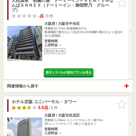
天然温泉 朝霧の湯 ドーミーインＰＲＥＭＩＵＭな
お気に入
んばＡＮＮＥＸ（ドーミーイン・御宿野乃 グルー
りに追加
プ）
-点
/ 0 件
大阪府 / 大阪市中央区
堺東駅10.77km
長堀橋駅437m
長堀橋駅7番出口より徒歩5分/日本橋駅2番出口より徒歩6
分/心斎橋駅…
営業時間
入浴料金 ～
宿泊
冷え性
楽天トラベルの宿泊プランを見る
関連情報から探す
ホテル京阪 ユニバーサル・タワー
お気に入
りに追加
3.5点
/ 3 件
大阪府 / 大阪市此花区
堺東駅11.06km
ユニバーサルシティ駅70m
JRユニバーサルシティ駅より徒歩すぐ
営業時間
入浴料金 ～