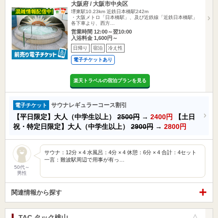
大阪府 / 大阪市中央区
堺東駅10.23km
近鉄日本橋駅242m
・大阪メトロ「日本橋駅」、及び近鉄線「近鉄日本橋駅」
各下車より、西方…
営業時間 12:00～翌10:00
入浴料金 1,600円～
日帰り
宿泊
冷え性
電子チケットあり
楽天トラベルの宿泊プランを見る
サウナレギュラーコース割引
電子チケット
【平日限定】大人（中学生以上）
2500円
→
2400円
【土日
祝・特定日限定】大人（中学生以上）
2900円
→
2800円
サウナ：12分 × 4 水風呂：4分 × 4 休憩：6分 × 4 合計：4セット
一言：難波駅周辺で用事が有っ…
50代～
男性
関連情報から探す
TAC タック桃山
お気に入