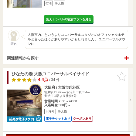
宿泊
冷え性
楽天トラベルの宿泊プランを見る
大阪市内、というよりユニバーサルスタジオのオフィシャルホテ
ルと言ったほうが解りやすいかもしれません。 ユニバーサルタウ
ンに…
匿名
関連情報から探す
ひなたの湯 大阪ユニバーサルベイサイド
お気に入
りに追加
4.4点
/ 34 件
大阪府 / 大阪市此花区
堺東駅11.42km
安治川口駅354m
安治川口駅より徒歩5分
営業時間 7:00～24:00
入浴料金 900円～
日帰り
冷え性
電子チケットあり
クーポンあり