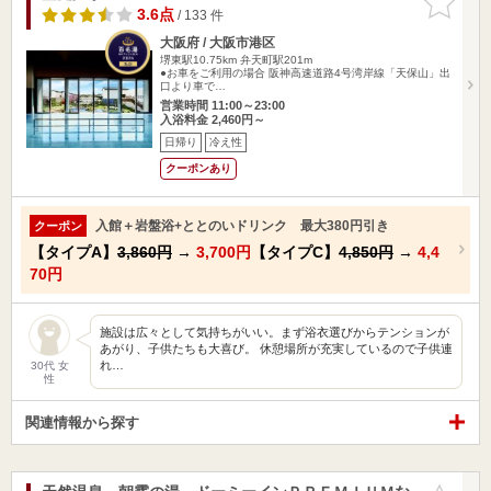
りに追加
3.6点
/ 133 件
大阪府 / 大阪市港区
堺東駅10.75km
弁天町駅201m
●お車をご利用の場合 阪神高速道路4号湾岸線「天保山」出
口より車で…
営業時間 11:00～23:00
入浴料金 2,460円～
日帰り
冷え性
クーポンあり
入館＋岩盤浴+ととのいドリンク 最大380円引き
クーポン
【タイプA】
3,860円
→
3,700円
【タイプC】
4,850円
→
4,4
70円
施設は広々として気持ちがいい。まず浴衣選びからテンションが
あがり、子供たちも大喜び。 休憩場所が充実しているので子供連
れ…
30代 女
性
関連情報から探す