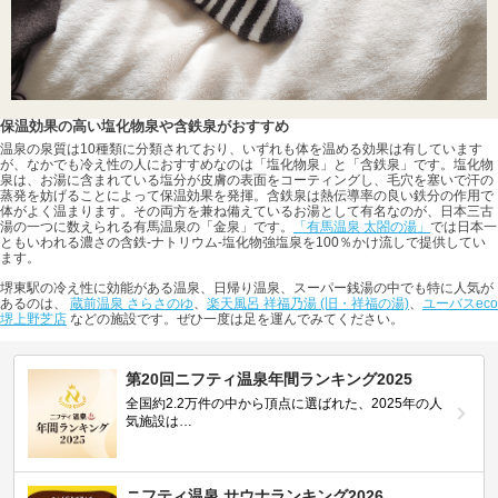
保温効果の高い塩化物泉や含鉄泉がおすすめ
温泉の泉質は10種類に分類されており、いずれも体を温める効果は有しています
が、なかでも冷え性の人におすすめなのは「塩化物泉」と「含鉄泉」です。塩化物
泉は、お湯に含まれている塩分が皮膚の表面をコーティングし、毛穴を塞いで汗の
蒸発を妨げることによって保温効果を発揮。含鉄泉は熱伝導率の良い鉄分の作用で
体がよく温まります。その両方を兼ね備えているお湯として有名なのが、日本三古
湯の一つに数えられる有馬温泉の「金泉」です。
「有馬温泉 太閤の湯」
では日本一
ともいわれる濃さの含鉄-ナトリウム-塩化物強塩泉を100％かけ流しで提供してい
ます。
堺東駅の冷え性に効能がある温泉、日帰り温泉、スーパー銭湯の中でも特に人気が
あるのは、
蔵前温泉 さらさのゆ
、
楽天風呂 祥福乃湯 (旧・祥福の湯)
、
ユーバスeco
堺上野芝店
などの施設です。ぜひ一度は足を運んでみてください。
第20回ニフティ温泉年間ランキング2025
全国約2.2万件の中から頂点に選ばれた、2025年の人
気施設は…
ニフティ温泉 サウナランキング2026