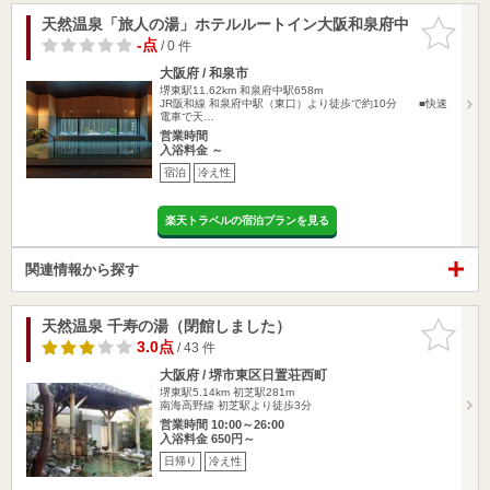
天然温泉「旅人の湯」ホテルルートイン大阪和泉府中
お気に入
りに追加
-点
/ 0 件
大阪府 / 和泉市
堺東駅11.62km
和泉府中駅658m
JR阪和線 和泉府中駅（東口）より徒歩で約10分 ■快速
電車で天…
営業時間
入浴料金 ～
宿泊
冷え性
楽天トラベルの宿泊プランを見る
関連情報から探す
天然温泉 千寿の湯（閉館しました）
お気に入
りに追加
3.0点
/ 43 件
大阪府 / 堺市東区日置荘西町
堺東駅5.14km
初芝駅281m
南海高野線 初芝駅より徒歩3分
営業時間 10:00～26:00
入浴料金 650円～
日帰り
冷え性