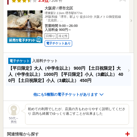
3.9点
/ 208 件
大阪府 / 堺市北区
堺東駅2.11km
堺市駅877m
JR阪和線「堺市」駅より 徒歩10分 大阪メトロ御堂筋線
「北花田」…
営業時間 9:00～26:00
入浴料金 900円～
日帰り
冷え性
電子チケットあり
入浴料チケット
電子チケット
【平日限定】大人（中学生以上）
900円
【土日祝限定】大
人（中学生以上）
1000円
【平日限定】小人（3歳以上）
40
0円
【土日祝限定】小人（3歳以上）
450円
他にも5種類の電子チケットがあります
初めての利用でしたが、店員の方もわかりやすく説明してくださ
り 店内も綺麗でゆっくり過ごすことが出来ました
50代～
男性
関連情報から探す