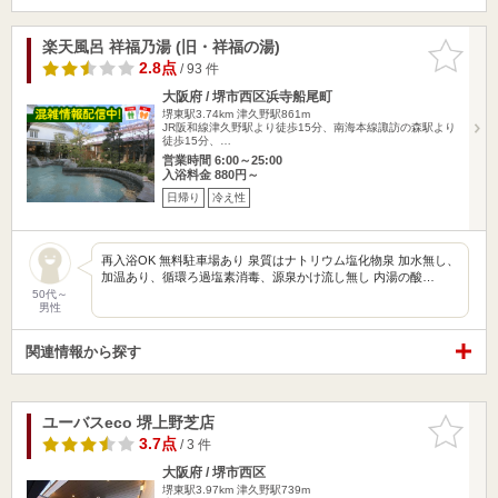
楽天風呂 祥福乃湯 (旧・祥福の湯)
お気に入
りに追加
2.8点
/ 93 件
大阪府 / 堺市西区浜寺船尾町
堺東駅3.74km
津久野駅861m
JR阪和線津久野駅より徒歩15分、南海本線諏訪の森駅より
徒歩15分、…
営業時間 6:00～25:00
入浴料金 880円～
日帰り
冷え性
再入浴OK 無料駐車場あり 泉質はナトリウム塩化物泉 加水無し、
加温あり、循環ろ過塩素消毒、源泉かけ流し無し 内湯の酸…
50代～
男性
関連情報から探す
ユーバスeco 堺上野芝店
お気に入
りに追加
3.7点
/ 3 件
大阪府 / 堺市西区
堺東駅3.97km
津久野駅739m