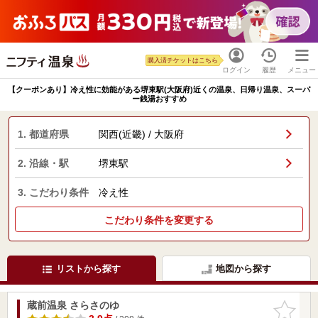
購入済チケットはこちら
ログイン
履歴
メニュー
【クーポンあり】冷え性に効能がある堺東駅(大阪府)近くの温泉、日帰り温泉、スーパ
ー銭湯おすすめ
1. 都道府県
関西(近畿) / 大阪府
2. 沿線・駅
堺東駅
3. こだわり条件
冷え性
こだわり条件を変更する
リストから探す
地図から探す
蔵前温泉 さらさのゆ
お気に入
りに追加