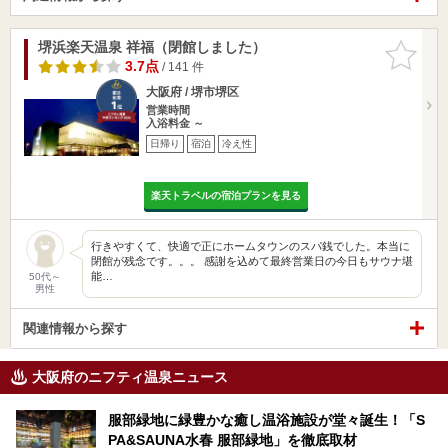
堺浜楽天温泉 祥福（閉館しました）
お気に入
りに追加
3.7点
/ 141 件
大阪府 / 堺市堺区
営業時間
入浴料金 ～
日帰り
宿泊
冷え性
楽天トラベルの宿泊プランを見る
行きやすくて、快適で正にホームタウンのスパ銭でした。本当に
閉館が残念です。。。 感謝を込めて最終営業日の今日もサウナ堪
能…
50代～
男性
関連情報から探す
大阪府のニフティ温泉ニュース
服部緑地に緑豊かな癒し温浴施設が堂々誕生！「S
PA&SAUNA水春 服部緑地」を徹底取材