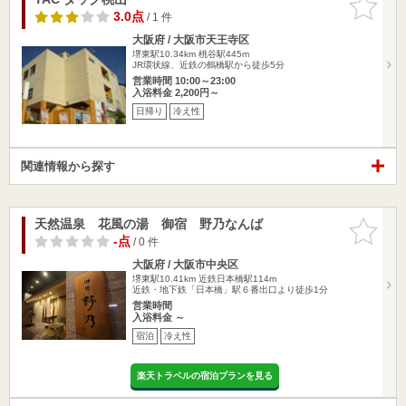
りに追加
3.0点
/ 1 件
大阪府 / 大阪市天王寺区
堺東駅10.34km
桃谷駅445m
JR環状線、近鉄の鶴橋駅から徒歩5分
営業時間 10:00～23:00
入浴料金 2,200円～
日帰り
冷え性
関連情報から探す
天然温泉 花風の湯 御宿 野乃なんば
お気に入
りに追加
-点
/ 0 件
大阪府 / 大阪市中央区
堺東駅10.41km
近鉄日本橋駅114m
近鉄・地下鉄「日本橋」駅６番出口より徒歩1分
営業時間
入浴料金 ～
宿泊
冷え性
楽天トラベルの宿泊プランを見る