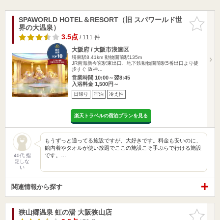
SPAWORLD HOTEL＆RESORT（旧 スパワールド世
お気に入
界の大温泉）
りに追加
3.5点
/ 111 件
大阪府 / 大阪市浪速区
堺東駅8.41km
動物園前駅135m
JR南海新今宮駅東出口、地下鉄動物園前駅5番出口より徒
歩すぐ 阪神…
営業時間 10:00～翌8:45
入浴料金 1,500円～
日帰り
宿泊
冷え性
楽天トラベルの宿泊プランを見る
もうずっと通ってる施設ですが、大好きです。料金も安いのに、
館内着やタオルが使い放題でここの施設こそ手ぶらで行ける施設
です。…
40代 指
定しな
い
関連情報から探す
狭山郷温泉 虹の湯 大阪狭山店
お気に入
りに追加