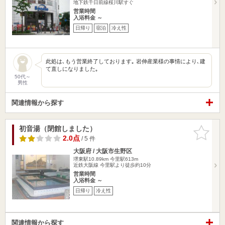
地下鉄千日前線桜川駅すぐ
営業時間
入浴料金 ～
日帰り
宿泊
冷え性
此処は､もう営業終了しております｡ 岩伸産業様の事情により､建
て直しになりました｡
50代～
男性
関連情報から探す
初音湯（閉館しました）
お気に入
りに追加
2.0点
/ 5 件
大阪府 / 大阪市生野区
堺東駅10.89km
今里駅613m
近鉄大阪線 今里駅より徒歩約10分
営業時間
入浴料金 ～
日帰り
冷え性
関連情報から探す