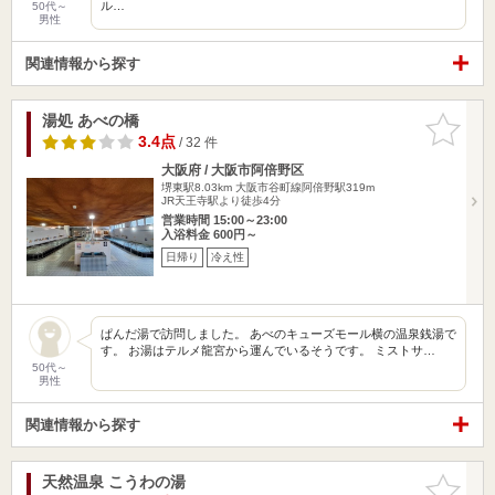
ル…
50代～
男性
関連情報から探す
湯処 あべの橋
お気に入
りに追加
3.4点
/ 32 件
大阪府 / 大阪市阿倍野区
堺東駅8.03km
大阪市谷町線阿倍野駅319m
JR天王寺駅より徒歩4分
営業時間 15:00～23:00
入浴料金 600円～
日帰り
冷え性
ぱんだ湯で訪問しました。 あべのキューズモール横の温泉銭湯で
す。 お湯はテルメ龍宮から運んでいるそうです。 ミストサ…
50代～
男性
関連情報から探す
天然温泉 こうわの湯
お気に入