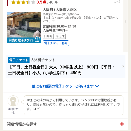
りに追加
3.5点
/ 46 件
大阪府 / 大阪市大正区
堺東駅8.26km
津守駅680m
【車】なんばから車で約10分 【電車・バス】 大正駅から
バス、バ…
営業時間 10:00～24:30
入浴料金 900円～
日帰り
冷え性
電子チケットあり
入浴料チケット
電子チケット
【平日、土日祝全日】大人（中学生以上）
900円
【平日・
土日祝全日】小人（小学生以下）
450円
他にも1種類の電子チケットがあります
やまとの湯の時から利用しています。ワンフロアで開放感が有
り、階段も無いので、赤ちゃん連れや子連れには利用しやすいで
す。ロビ…
30代 女
性
関連情報から探す