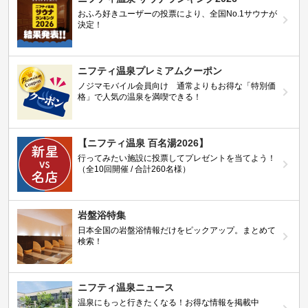
おふろ好きユーザーの投票により、全国No.1サウナが
決定！
ニフティ温泉プレミアムクーポン
ノジマモバイル会員向け 通常よりもお得な「特別価
格」で人気の温泉を満喫できる！
【ニフティ温泉 百名湯2026】
行ってみたい施設に投票してプレゼントを当てよう！
（全10回開催 / 合計260名様）
岩盤浴特集
日本全国の岩盤浴情報だけをピックアップ。まとめて
検索！
ニフティ温泉ニュース
温泉にもっと行きたくなる！お得な情報を掲載中