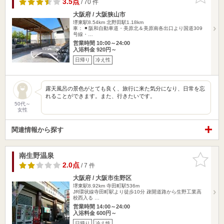
3.5点
/ 70 件
大阪府 / 大阪狭山市
堺東駅8.54km
北野田駅1.18km
車： ◾️ 阪和自動車道・美原北＆美原南各出口より国道309
号線・…
営業時間 10:00～24:00
入浴料金 920円～
日帰り
冷え性
露天風呂の景色がとても良く、旅行に来た気分になり、日常を忘
れることができます。また、行きたいです。
50代～
女性
関連情報から探す
南生野温泉
お気に入
りに追加
2.0点
/ 7 件
大阪府 / 大阪市生野区
堺東駅8.92km
寺田町駅536m
JR環状線寺田町駅より徒歩10分 疎開道路から生野工業高
校西入る …
営業時間 14:00～24:00
入浴料金 600円～
日帰り
冷え性