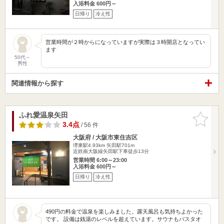
入浴料金 600円～
日帰り
冷え性
営業時間が２時からになっていますが実際は３時開店となってい
ます
50代～
男性
関連情報から探す
ふれ愛温泉矢田
お気に入
りに追加
3.4点
/ 56 件
大阪府 / 大阪市東住吉区
堺東駅4.93km
矢田駅701m
近鉄南大阪線矢田駅下車徒歩13分
営業時間 6:00～23:00
入浴料金 600円～
日帰り
冷え性
490円の料金で温泉を楽しみました。露天風呂も気持ちよかった
です。 設備は銭湯のレベルを超えています。サウナもバスタオ