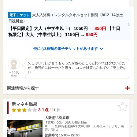
大人入浴料＋レンタルタオルセット割引（8/12~14は土
電子チケット
日祝料金）
【平日限定】大人（中学生以上）
1050円
→
850円
【土日
祝限定】大人（中学生以上）
1150円
→
950円
他にも2種類の電子チケットがあります
久しぶりに行かせてもらったが他のところと比べては少ない方だ
が、施設的には十分だと思う。 コロナ対策もされていて申し分な
い…
～10代
男性
関連情報から探す
新マネキ温泉
お気に入
りに追加
3.1点
/ 31 件
大阪府 / 松原市
堺東駅4.66km
河内天美駅88m
車： ・阪神高速道路6号大和川線「天美出入口」より、南
西方面へ1.…
営業時間 15:00～22:00