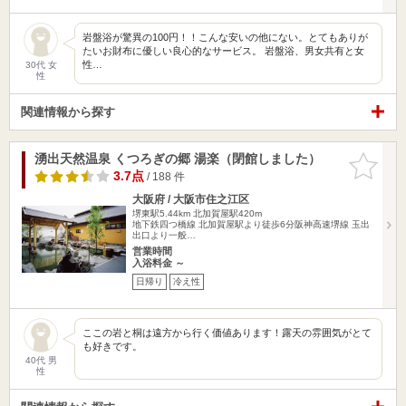
岩盤浴が驚異の100円！！こんな安いの他にない。とてもありが
たいお財布に優しい良心的なサービス。 岩盤浴、男女共有と女
性…
30代 女
性
関連情報から探す
湧出天然温泉 くつろぎの郷 湯楽（閉館しました）
お気に入
りに追加
3.7点
/ 188 件
大阪府 / 大阪市住之江区
堺東駅5.44km
北加賀屋駅420m
地下鉄四つ橋線 北加賀屋駅より徒歩6分阪神高速堺線 玉出
出口より一般…
営業時間
入浴料金 ～
日帰り
冷え性
ここの岩と桐は遠方から行く価値あります！露天の雰囲気がとて
も好きです。
40代 男
性