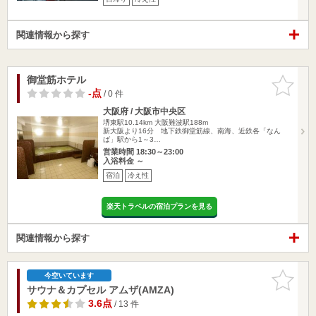
関連情報から探す
御堂筋ホテル
お気に入
りに追加
-点
/ 0 件
大阪府 / 大阪市中央区
堺東駅10.14km
大阪難波駅188m
新大阪より16分 地下鉄御堂筋線、南海、近鉄各「なん
ば」駅から1～3…
営業時間 18:30～23:00
入浴料金 ～
宿泊
冷え性
楽天トラベルの宿泊プランを見る
関連情報から探す
お気に入
今空いています
りに追加
サウナ＆カプセル アムザ(AMZA)
3.6点
/ 13 件