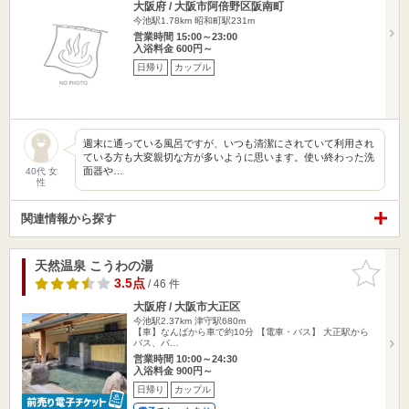
大阪府 / 大阪市阿倍野区阪南町
今池駅1.78km
昭和町駅231m
営業時間 15:00～23:00
入浴料金 600円～
日帰り
カップル
週末に通っている風呂ですが、いつも清潔にされていて利用され
ている方も大変親切な方が多いように思います。使い終わった洗
面器や…
40代 女
性
関連情報から探す
天然温泉 こうわの湯
お気に入
りに追加
3.5点
/ 46 件
大阪府 / 大阪市大正区
今池駅2.37km
津守駅680m
【車】なんばから車で約10分 【電車・バス】 大正駅から
バス、バ…
営業時間 10:00～24:30
入浴料金 900円～
日帰り
カップル