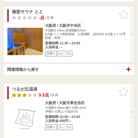
個室サウナ とと
お気に入
りに追加
-点
/ 0 件
大阪府 / 大阪市中央区
今池駅3.41km
長堀橋駅203m
●大阪メトロ御堂筋線「心斎橋駅」徒歩6分 ●大阪メトロ堺
筋線・長堀…
営業時間 11:30～23:00
入浴料金 ～
日帰り
カップル
関連情報から探す
つるが丘温泉
お気に入
りに追加
3.2点
/ 8 件
大阪府 / 大阪市東住吉区
今池駅3.46km
鶴ケ丘駅143m
JR鶴ヶ丘駅より徒歩3分
営業時間 15:00～23:00
入浴料金 600円～
日帰り
カップル