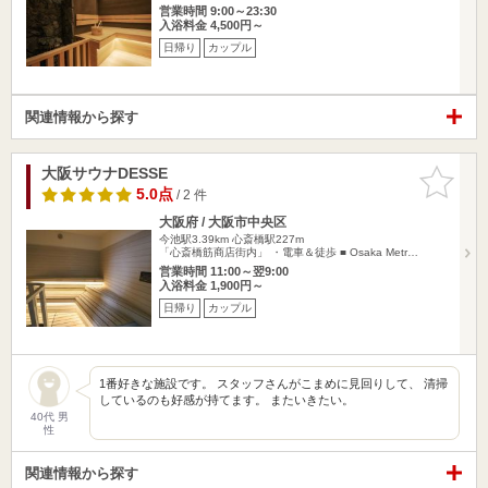
営業時間 9:00～23:30
入浴料金 4,500円～
日帰り
カップル
関連情報から探す
大阪サウナDESSE
お気に入
りに追加
5.0点
/ 2 件
大阪府 / 大阪市中央区
今池駅3.39km
心斎橋駅227m
「心斎橋筋商店街内」 ・電車＆徒歩 ■ Osaka Metr…
営業時間 11:00～翌9:00
入浴料金 1,900円～
日帰り
カップル
1番好きな施設です。 スタッフさんがこまめに見回りして、 清掃
しているのも好感が持てます。 またいきたい。
40代 男
性
関連情報から探す