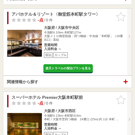
アパホテル＆リゾート〈御堂筋本町駅タワー〉
お気に入
りに追加
-点
/ 0 件
大阪府 / 大阪市中央区
今池駅4.10km
本町駅127m
大阪メトロ御堂筋線・四つ橋線・中央線「本町駅」（18番
出口）直結
営業時間
入浴料金 ～
宿泊
カップル
楽天トラベルの宿泊プランを見る
関連情報から探す
スーパーホテル Premier大阪本町駅前
お気に入
りに追加
-点
/ 0 件
大阪府 / 大阪市西区
今池駅4.13km
本町駅416m
本町 / 大阪市営四つ橋線 24番口 (15m) 約 1分 本町 …
営業時間
入浴料金 ～
宿泊
カップル