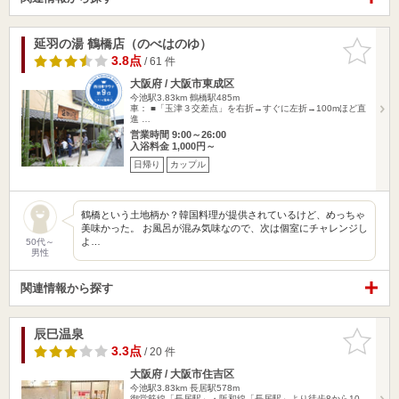
延羽の湯 鶴橋店（のべはのゆ）
お気に入
りに追加
3.8点
/ 61 件
大阪府 / 大阪市東成区
今池駅3.83km
鶴橋駅485m
車： ■「玉津３交差点」を右折→すぐに左折→100mほど直
進 …
営業時間 9:00～26:00
入浴料金 1,000円～
日帰り
カップル
鶴橋という土地柄か？韓国料理が提供されているけど、めっちゃ
美味かった。 お風呂が混み気味なので、次は個室にチャレンジし
よ…
50代～
男性
関連情報から探す
辰巳温泉
お気に入
りに追加
3.3点
/ 20 件
大阪府 / 大阪市住吉区
今池駅3.83km
長居駅578m
御堂筋線「長居駅」・阪和線「長居駅」より徒歩8から10