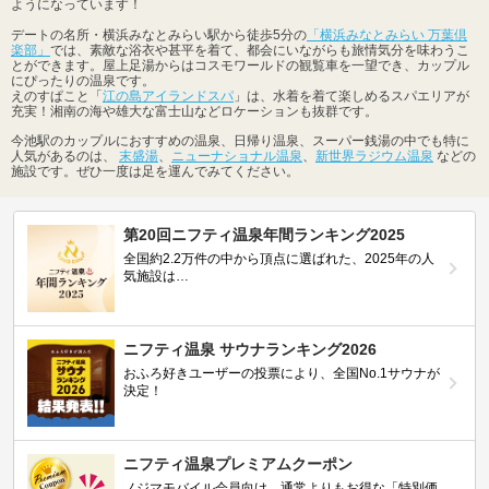
ようになっています！
デートの名所・横浜みなとみらい駅から徒歩5分の
「横浜みなとみらい 万葉倶
楽部」
では、素敵な浴衣や甚平を着て、都会にいながらも旅情気分を味わうこ
とができます。屋上足湯からはコスモワールドの観覧車を一望でき、カップル
にぴったりの温泉です。
えのすぱこと「
江の島アイランドスパ
」は、水着を着て楽しめるスパエリアが
充実！湘南の海や雄大な富士山などロケーションも抜群です。
今池駅のカップルにおすすめの温泉、日帰り温泉、スーパー銭湯の中でも特に
人気があるのは、
末盛湯
、
ニューナショナル温泉
、
新世界ラジウム温泉
などの
施設です。ぜひ一度は足を運んでみてください。
第20回ニフティ温泉年間ランキング2025
全国約2.2万件の中から頂点に選ばれた、2025年の人
気施設は…
ニフティ温泉 サウナランキング2026
おふろ好きユーザーの投票により、全国No.1サウナが
決定！
ニフティ温泉プレミアムクーポン
ノジマモバイル会員向け 通常よりもお得な「特別価