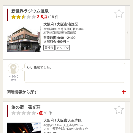
新世界ラジウム温泉
お気に入
りに追加
2.8点
/ 18 件
大阪府 / 大阪市浪速区
今池駅890m
恵美須町駅198m
地下鉄堺筋線動物園前駅
営業時間 6:00～24:00
入浴料金 600円～
日帰り
カップル
いい銭湯でした。
～10代
男性
関連情報から探す
旅の宿 葆光荘
お気に入
りに追加
-点
/ 0 件
大阪府 / 大阪市天王寺区
今池駅1.11km
天王寺駅243m
ＪＲ 天王寺駅北口から徒歩３分