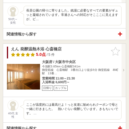
長居公園の帰りに寄りました。銭湯に必要なすべての要素がギュ
ッと凝縮されています。常連さんへの対応がそこここに見えます
が、ビ…
50代～
女性
関連情報から探す
えん 発酵温熱木浴 心斎橋店
お気に入
りに追加
5.0点
/ 5 件
大阪府 / 大阪市中央区
今池駅3.65km
心斎橋駅341m
御堂筋線 心斎橋駅 3番出口より徒歩5分 御堂筋線 本町
駅 13番…
営業時間 11:00～21:30
入浴料金 6,600円～
日帰り
カップル
ここが温度的には最高だよ！っと友達に勧められクーポンで母と
一緒に行きました。 熱いぐらい発酵しています。きもちいいで
す。 …
40代 女
性
関連情報から探す