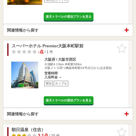
楽天トラベルの宿泊プランを見る
関連情報から探す
スーパーホテル Premier大阪本町駅前
お気に入
りに追加
-点
/ 1 件
大阪府 / 大阪市西区
今池駅4.13km
本町駅389m
大阪メトロ四つ橋線本町駅24号出口からほぼ直結
営業時間
入浴料金 ～
宿泊
カップル
楽天トラベルの宿泊プランを見る
関連情報から探す
朝日温泉（住吉）
お気に入
りに追加
3.1点
/ 20 件