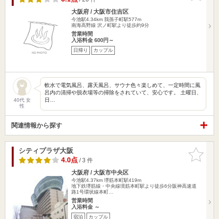
大阪府 / 大阪市住吉区
今池駅4.34km
我孫子町駅577m
南海高野線 沢ノ町駅より徒歩約9分
営業時間
入浴料金 600円～
日帰り
カップル
軟水で電気風呂、露天風呂、サウナ色々楽しめて、一定時間に風
呂内の清掃や脱衣場等の掃除をされていて、安心です。 土曜日、
日…
40代 女
性
関連情報から探す
シティプラザ大阪
お気に入
りに追加
4.0点
/ 3 件
大阪府 / 大阪市中央区
今池駅4.37km
堺筋本町駅419m
地下鉄堺筋線・中央線境筋本町駅より徒歩6分阪神高速道
路1号環状線本町…
営業時間
入浴料金 ～
宿泊
カップル