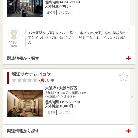
営業時間 14:00～22:00
入浴料金 600円～
日帰り
カップル
JR大正駅から西行のバスに乗り、市バスの(大正)中央中学校前で
下りて少しだけ西に進むと左手に見えてきます。ビル型の銭湯さ
ん…
50代～
男性
関連情報から探す
堀江サウナシバコヤ
お気に入
りに追加
-点
/ 0 件
大阪府 / 大阪市西区
今池駅2.99km
四ツ橋駅314m
心斎橋駅から徒歩９分
営業時間 11:35～23:30
入浴料金 10,000円～
日帰り
カップル
関連情報から探す