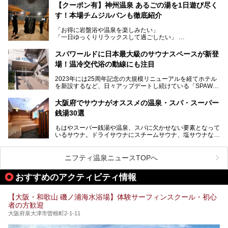
に“一日中くつろげる場所”としてパワーアップしています。
サウナー注目の3種のサウナや160cmの深水風呂、没入感の
【クーポン有】神州温泉 あるごの湯を1日遊び尽く
高い岩盤浴エリア、日本最大の台数を誇る最新AIフィットネ
す！本場チムジルバンも徹底紹介
今回のリニューアルでは、新たに登場した瞑想サウナをはじ
スマシンなど、見どころ満載の館内を詳しくご紹介します。
め、岩盤浴エリアや休憩スペースの充実、レストランなど、
「お得に岩盤浴や温泉を楽しみたい」
見どころが盛りだくさん。日常の疲れを癒やしたい方はもち
「一日ゆっくりリラックスして過ごしたい」
ろん、休日にゆったり過ごしたい方にもぴったりの内容とな
そんな方におすすめなのが、クーポンを使ってお得に長時間
っています。
利用できる「神州温泉 あるごの湯」です。
スパワールドに日本最大級のサウナスペースが新登
本記事では、そんなリニューアル後の注目ポイントを詳しく
場！温冷交代浴の動線にも注目
あるごの湯は、大阪府豊中市にある日帰り温浴施設で、阪急
紹介します。これから「鶴見緑地湯元水春」に訪れる方や、
宝塚線「三国駅」から徒歩約10分とアクセスも良好です。
より満足度の高い過ごし方をしたい方はぜひお読みくださ
2023年には25周年記念の大規模リニューアルを経てホテル
チムジルバン（岩盤浴）を中心に、発汗・リラックス・漫画
い。
を新設するなど、日々アップデートし続けている「SPAWO
タイムまで満喫できる長時間滞在型の施設なので、一日中ゆ
RLD HOTEL＆RESORT」（以下スパワールド）。
ったりと過ごしたいときにおすすめ。大うちわやタオルによ
そんなスパワールドが2025年11月15日（土）に、新たな浴
る迫力ある熱波パフォーマンスも毎日行われており、“とと
大阪府でサウナがオススメの温泉・スパ・スーパー
室や日本最大級140人収容の大規模サウナを携えてリニュー
のう”体験をしっかり楽しめるのもポイントです。
銭湯30選
アルオープン！浴室である4F・6Fそれぞれにリニューアル
が施されており、その総工費はなんと13.5億円！
さらに館内でくつろぐだけでなく、隣接するビルにはカラオ
もはやスーパー銭湯や温泉、スパに欠かせない要素となって
大規模リニューアルの全容を確認すべく、リニューアルプレ
ケやボウリングといった遊び場もあり、友人同士やカップル
いるサウナ。ドライサウナにスチームサウナ、塩サウナな
オープンイベントに行ってきました！今回はそのリニューア
で“遊び+癒し”の一日を過ごすのにもぴったり。
ど、いくつか異なるタイプが楽しめたり、水風呂や外気浴ス
ル部分の概要をお届けします。
ペース、ロウリュウなど、心ゆくまで楽しむためのサービス
今回は、あるごの湯を訪問し、チムジルバンやお風呂、食事
が充実した施設も多くみられます。
ニフティ温泉ニュースTOPへ
処にいたるまで魅力をたっぷり堪能してきたので、その全容
を詳しく紹介します！
今回はそんなサウナにこだわった、大阪府内のオススメ温
おすすめのアクティビティ情報
泉・銭湯・スパを30件紹介したいと思います！
【大阪・和歌山 磯ノ浦海水浴場】体験サーフィンスクール・初心
者の方歓迎
大阪府泉大津市曽根町2-1-11