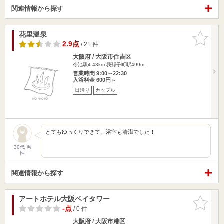
関連情報から探す
花里温泉
お気に入
りに追加
2.9点
/ 21 件
大阪府 / 大阪市住吉区
今池駅4.43km
我孫子町駅499m
営業時間 9:00～22:30
入浴料金 600円～
日帰り
カップル
とてもゆっくりできて、浴室も清潔でした！
30代 男
性
関連情報から探す
アートホテル大阪ベイタワー
お気に入
りに追加
-点
/ 0 件
大阪府 / 大阪市港区