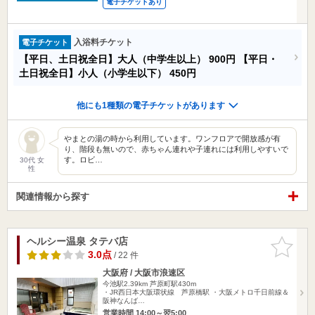
電子チケットあり
入浴料チケット
電子チケット
【平日、土日祝全日】大人（中学生以上）
900円
【平日・
土日祝全日】小人（小学生以下）
450円
他にも1種類の電子チケットがあります
やまとの湯の時から利用しています。ワンフロアで開放感が有
り、階段も無いので、赤ちゃん連れや子連れには利用しやすいで
す。ロビ…
30代 女
性
関連情報から探す
ヘルシー温泉 タテバ店
お気に入
りに追加
3.0点
/ 22 件
大阪府 / 大阪市浪速区
今池駅2.39km
芦原町駅430m
・JR西日本大阪環状線 芦原橋駅 ・大阪メトロ千日前線＆
阪神なんば…
営業時間 14:00～翌5:00