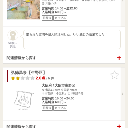
分 大阪シテ…
営業時間 14:00～翌12:00
入浴料金 600円～
日帰り
カップル
限られた空間を最大限活用した、いい感じの温泉でした！
50代～
男性
関連情報から探す
弘徳温泉【生野区】
お気に入
りに追加
2.0点
/ 6 件
大阪府 / 大阪市生野区
今池駅4.07km
今里駅794m
千日前線「今里駅」より徒歩6分
営業時間 15:00～24:00
入浴料金 600円～
日帰り
カップル
関連情報から探す