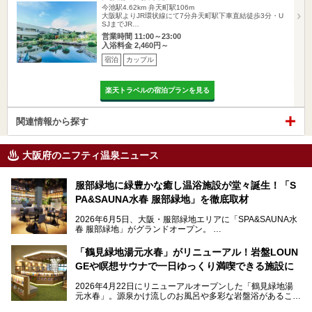
今池駅4.62km
弁天町駅106m
大阪駅よりJR環状線にて7分弁天町駅下車直結徒歩3分・U
SJまでJR…
営業時間 11:00～23:00
入浴料金 2,460円～
宿泊
カップル
楽天トラベルの宿泊プランを見る
関連情報から探す
大阪府のニフティ温泉ニュース
服部緑地に緑豊かな癒し温浴施設が堂々誕生！「S
PA&SAUNA水春 服部緑地」を徹底取材
2026年6月5日、大阪・服部緑地エリアに「SPA&SAUNA水
春 服部緑地」がグランドオープン。
当初の計画から約5年の時を経て誕生した本施設は、温泉・
「鶴見緑地湯元水春」がリニューアル！岩盤LOUN
サウナ・岩盤浴・フィットネス・ラウンジ・レストランなど
GEや瞑想サウナで一日ゆっくり満喫できる施設に
を融合した、これまでの“水春”のイメージをさらに進化させ
た大型ウェルネス施設です。
2026年4月22日にリニューアルオープンした「鶴見緑地湯
元水春」。源泉かけ流しのお風呂や多彩な岩盤浴があること
今回はオープン前の内覧会に参加し、館内のこだわりポイン
で人気の施設ですが、リニューアルを経てこれまで以上
トを徹底取材してきました。