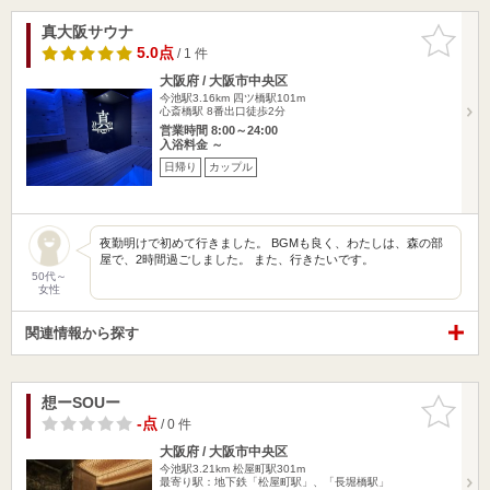
真大阪サウナ
お気に入
りに追加
5.0点
/ 1 件
大阪府 / 大阪市中央区
今池駅3.16km
四ツ橋駅101m
心斎橋駅 8番出口徒歩2分
営業時間 8:00～24:00
入浴料金 ～
日帰り
カップル
夜勤明けで初めて行きました。 BGMも良く、わたしは、森の部
屋で、2時間過ごしました。 また、行きたいです。
50代～
女性
関連情報から探す
想ーSOUー
お気に入
りに追加
-点
/ 0 件
大阪府 / 大阪市中央区
今池駅3.21km
松屋町駅301m
最寄り駅：地下鉄「松屋町駅」、「長堀橋駅」