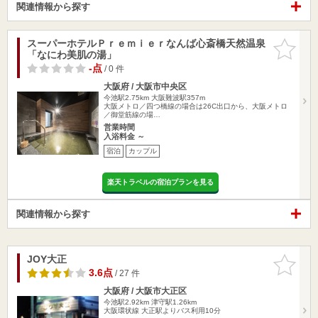
関連情報から探す
スーパーホテルＰｒｅｍｉｅｒなんば心斎橋天然温泉
お気に入
「なにわ美肌の湯」
りに追加
-点
/ 0 件
大阪府 / 大阪市中央区
今池駅2.75km
大阪難波駅357m
大阪メトロ／四つ橋線の場合は26C出口から、大阪メトロ
／御堂筋線の場…
営業時間
入浴料金 ～
宿泊
カップル
楽天トラベルの宿泊プランを見る
関連情報から探す
JOY大正
お気に入
りに追加
3.6点
/ 27 件
大阪府 / 大阪市大正区
今池駅2.92km
津守駅1.26km
大阪環状線 大正駅よりバス利用10分