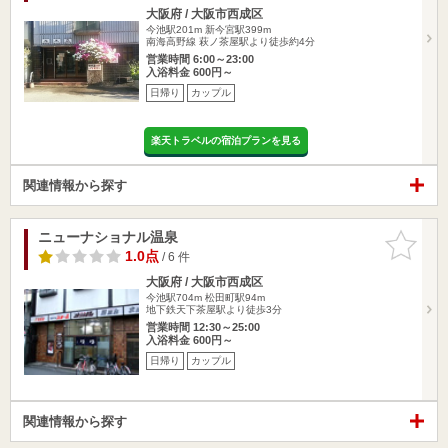
大阪府 / 大阪市西成区
今池駅201m
新今宮駅399m
南海高野線 萩ノ茶屋駅より徒歩約4分
営業時間 6:00～23:00
入浴料金 600円～
日帰り
カップル
楽天トラベルの宿泊プランを見る
関連情報から探す
ニューナショナル温泉
お気に入
りに追加
1.0点
/ 6 件
大阪府 / 大阪市西成区
今池駅704m
松田町駅94m
地下鉄天下茶屋駅より徒歩3分
営業時間 12:30～25:00
入浴料金 600円～
日帰り
カップル
関連情報から探す