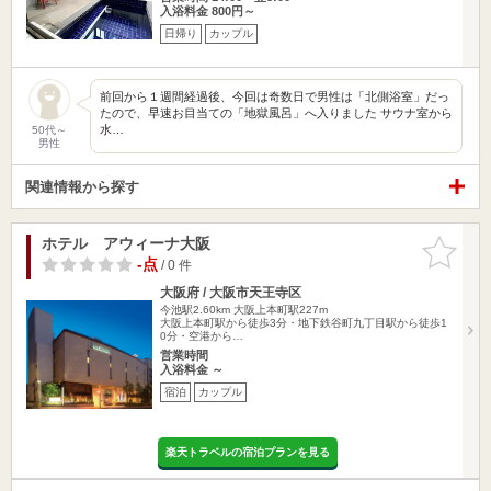
入浴料金 800円～
日帰り
カップル
前回から１週間経過後、今回は奇数日で男性は「北側浴室」だっ
たので、早速お目当ての「地獄風呂」へ入りました サウナ室から
水…
50代～
男性
関連情報から探す
ホテル アウィーナ大阪
お気に入
りに追加
-点
/ 0 件
大阪府 / 大阪市天王寺区
今池駅2.60km
大阪上本町駅227m
大阪上本町駅から徒歩3分・地下鉄谷町九丁目駅から徒歩1
0分・空港から…
営業時間
入浴料金 ～
宿泊
カップル
楽天トラベルの宿泊プランを見る