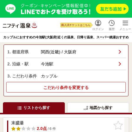
購入済チケットはこちら
ログイン
履歴
メニュー
カップルにおすすめの今池駅(大阪府)近くの温泉、日帰り温泉、スーパー銭湯おすすめ
1. 都道府県
関西(近畿) / 大阪府
2. 沿線・駅
今池駅
3. こだわり条件
カップル
こだわり条件を変更する
リストから探す
地図から探す
末盛湯
お気に入
りに追加
2.0点
/ 6 件