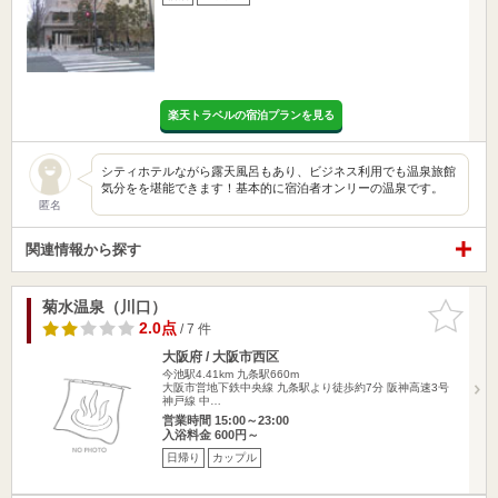
楽天トラベルの宿泊プランを見る
シティホテルながら露天風呂もあり、ビジネス利用でも温泉旅館
気分をを堪能できます！基本的に宿泊者オンリーの温泉です。
匿名
関連情報から探す
菊水温泉（川口）
お気に入
りに追加
2.0点
/ 7 件
大阪府 / 大阪市西区
今池駅4.41km
九条駅660m
大阪市営地下鉄中央線 九条駅より徒歩約7分 阪神高速3号
神戸線 中…
営業時間 15:00～23:00
入浴料金 600円～
日帰り
カップル