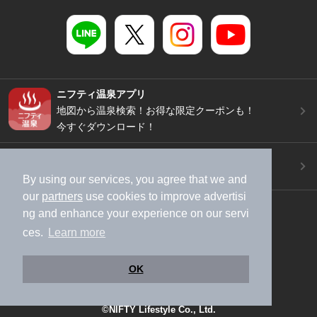
ニフティ温泉アプリ
地図から温泉検索！お得な限定クーポンも！
今すぐダウンロード！
ご意見ご要望 ・お問い合わせ
施設データの新規追加や修正依頼もこちらから
By using our services, you agree that we and
our
partners
use cookies to improve advertisi
スマートフォン
/
PC
ng and enhance your experience on our servi
加盟店募集（資料請求）
広告出稿のご案内
ces.
Learn more
利用規約
ライフスタイルMEMBERS+規約
特定商取引法に基づく表記
ヘルプ
採用情報
OK
運営会社
個人情報保護ポリシー
©NIFTY Lifestyle Co., Ltd.