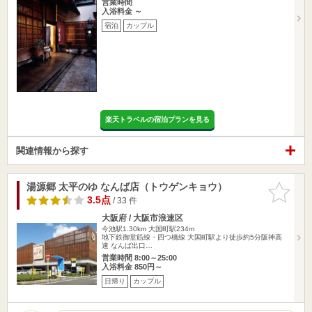
営業時間
入浴料金 ～
宿泊
カップル
楽天トラベルの宿泊プランを見る
関連情報から探す
湯源郷 太平のゆ なんば店（トウゲンキョウ）
お気に入
りに追加
3.5点
/ 33 件
大阪府 / 大阪市浪速区
今池駅1.30km
大国町駅234m
地下鉄御堂筋線・四つ橋線 大国町駅より徒歩約5分阪神高
速 なんば出口…
営業時間 8:00～25:00
入浴料金 850円～
日帰り
カップル