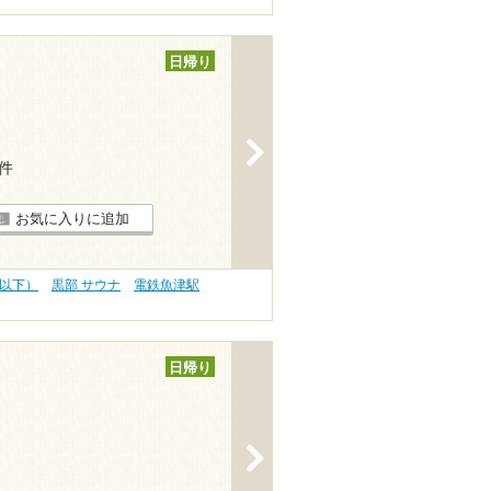
日帰り
>
1件
お気に入りに追加
円以下）
黒部 サウナ
電鉄魚津駅
日帰り
>