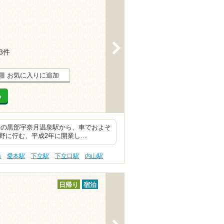
>
13件
お気に入りに追加
る
線の黒部宇奈月温泉駅から、車でおよそ
野に佇む、平成2年に開業し…
湯
愛本駅
下立駅
下立口駅
内山駅
日帰り
宿泊
>