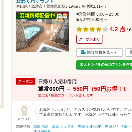
辻わくわくランド
富山県 / 魚津市 /
電鉄黒部駅5.19km
/
魚津駅1.11km
■営業時間 6:00～23:00
■入浴料 600円～
4.2 点
/ 
クーポンあり
施設情報を見る
楽天トラベルの宿泊プランを見
日帰り入浴料割引
クーポン
通常
600円
→
550円（50円お得！）
他にも1種類のクーポンがあります
お風呂もいいけど、アカスリが気持ちいいです。アカ
て最高に気持ちいいです。水風呂も他では味わったこ
40代 女性
関連情報
黒部 宿泊
黒部 カップル
黒部 子連れOK
黒部 ひとり旅・
電鉄石田駅