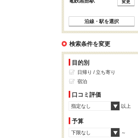
電鉄黒部駅
変更
沿線・駅を選択
検索条件を変更
目的別
日帰り / 立ち寄り
宿泊
口コミ評価
指定なし
以上
予算
下限なし
～