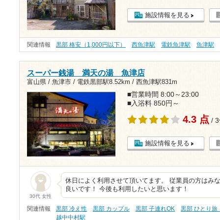
施設情報を見る
関連情報
黒部 格安（1,000円以下）
西魚津駅
電鉄魚津駅
魚津駅
スーパー銭湯 満天の湯 魚津店
富山県 / 魚津市 /
電鉄黒部駅8.52km
/
西魚津駅831m
■営業時間 8:00～23:00
■入浴料 850円～
4.3 点
/ 
施設情報を見る
休日によく利用させて頂いてます。 従業員の方はみ
良いです！ 今後も利用したいと思います！
30代 女性
関連情報
黒部 冷え性
黒部 カップル
黒部 子連れOK
黒部 ひとり旅
越中中村駅