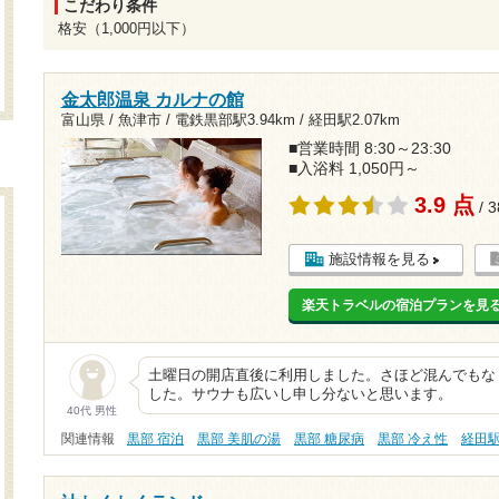
こだわり条件
格安（1,000円以下）
金太郎温泉 カルナの館
富山県 / 魚津市 /
電鉄黒部駅3.94km
/
経田駅2.07km
■営業時間 8:30～23:30
■入浴料 1,050円～
3.9 点
/ 
施設情報を見る
楽天トラベルの宿泊プランを見
土曜日の開店直後に利用しました。さほど混んでもな
した。サウナも広いし申し分ないと思います。
40代 男性
関連情報
黒部 宿泊
黒部 美肌の湯
黒部 糖尿病
黒部 冷え性
経田