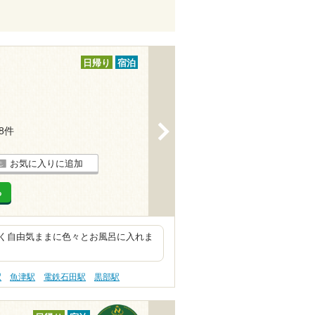
日帰り
宿泊
>
38件
お気に入りに追加
る
く自由気ままに色々とお風呂に入れま
駅
魚津駅
電鉄石田駅
黒部駅