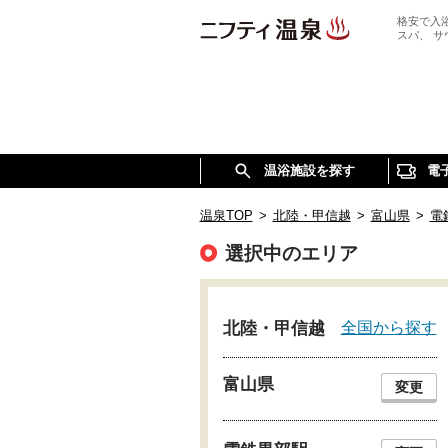
格安で入
スパ、 
温浴施設を探す
電
温泉TOP
>
北陸・甲信越
>
富山県
>
電
選択中のエリア
全国から探す
北陸・甲信越
富山県
変更