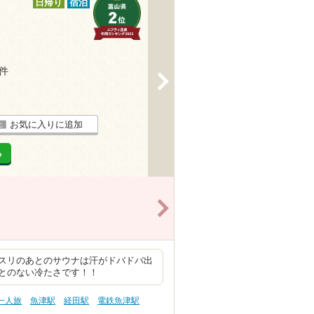
日帰り
宿泊
6件
>
お気に入りに追加
る
>
スリのあとのサウナは汗がドバドバ出
とのない冷たさです！！
一人旅
魚津駅
経田駅
電鉄魚津駅