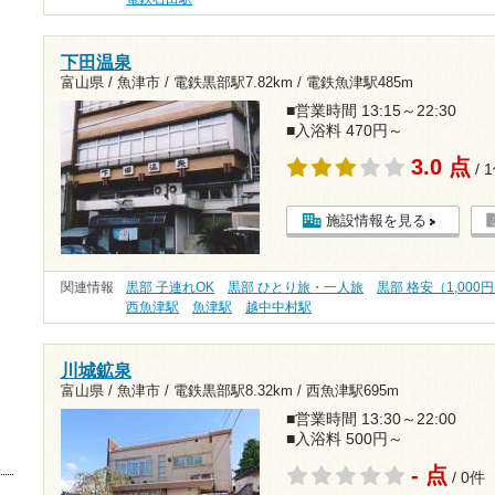
下田温泉
富山県 / 魚津市 /
電鉄黒部駅7.82km
/
電鉄魚津駅485m
■営業時間 13:15～22:30
■入浴料 470円～
3.0 点
/ 
施設情報を見る
関連情報
黒部 子連れOK
黒部 ひとり旅・一人旅
黒部 格安（1,000
西魚津駅
魚津駅
越中中村駅
川城鉱泉
富山県 / 魚津市 /
電鉄黒部駅8.32km
/
西魚津駅695m
■営業時間 13:30～22:00
■入浴料 500円～
- 点
/ 0件