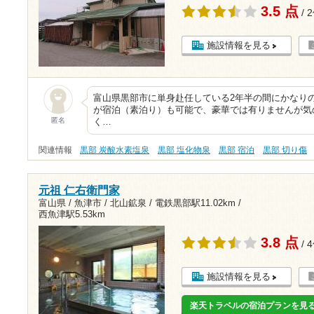
3.5 点
/ 
施設情報を見る
富山県黒部市に単身赴任している2年半の間にかなり
が宿泊（素泊り）も可能で、豪華では有りませんが気
匿名
く…
関連情報
黒部 炭酸水素塩泉
黒部 塩化物泉
黒部 宿泊
黒部 切り傷
元祖 仁右衛門家
富山県 / 魚津市 / 北山鉱泉 /
電鉄黒部駅11.02km
/
西魚津駅5.53km
3.8 点
/ 
施設情報を見る
楽天トラベルの宿泊プランを見