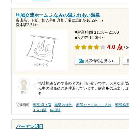
地域交流ホーム ふなみの湯ふれあい温泉
富山県 / 下新川郡入善町舟見 /
電鉄黒部駅10.29km
/
愛本駅2.51km
■営業時間 11:00～20:00
■入浴料 580円～
4.0 点
/ 
施設情報を見る
福祉施設なので高齢者の利用が多いです。大きな湯船
ん中の湯船にのみ注湯しています。飲泉用の湯出し口
匿名
有…
関連情報
黒部 切り傷
黒部 冷え性
黒部 ひとり旅・一人旅
黒部 格安
下立口駅
内山駅
バーデン明日