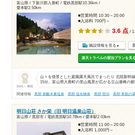
富山県 / 下新川郡入善町 /
電鉄黒部駅10.36km
/
愛本駅2.50km
■営業時間 10:30～20:00
■入浴料 700円～
3.6 点
/ 
施設情報を見る
楽天トラベルの宿泊プランを見
山々を借景とした庭園露天風呂でまったり 北陸新幹
15分。富山県入善町の里山風景が広がる立山連峰の裾
50代～ 男性
関連情報
黒部 炭酸水素塩泉
黒部 塩化物泉
黒部 宿泊
黒部 美肌の
明日山荘 さか栄（旧 明日温泉山荘）
富山県 / 黒部市 /
電鉄黒部駅10.78km
/
愛本駅2.03km
■営業時間 11:00～20:00
■入浴料 1,000円～