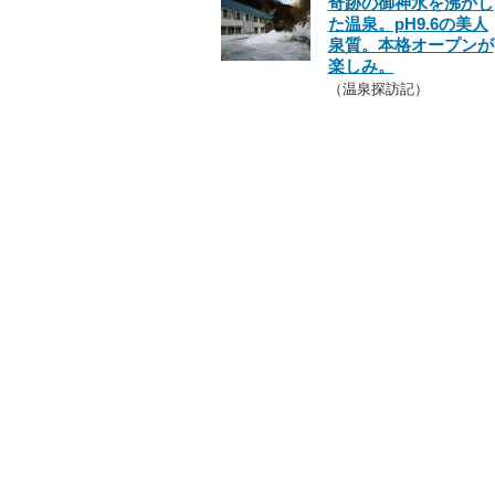
奇跡の御神水を沸かし
た温泉。pH9.6の美人
泉質。本格オープンが
楽しみ。
（温泉探訪記）