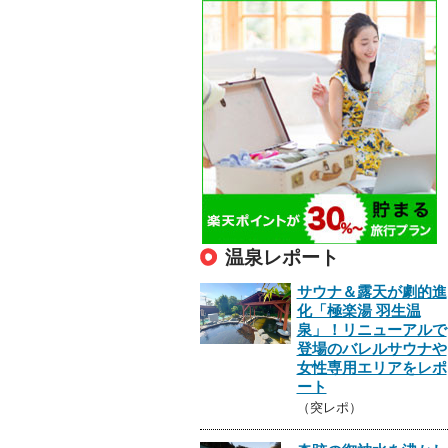
温泉レポート
サウナ＆露天が劇的進
化「極楽湯 羽生温
泉」！リニューアルで
登場のバレルサウナや
女性専用エリアをレポ
ート
（突レポ）