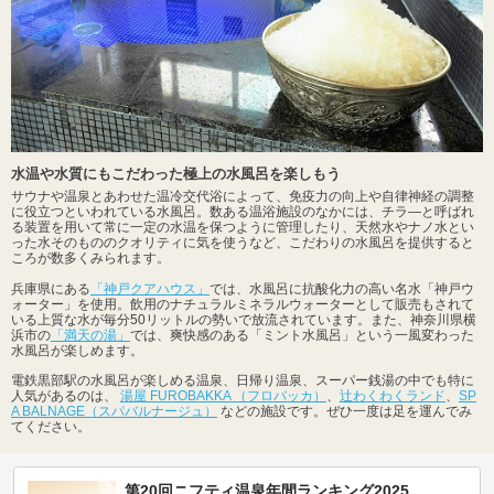
水温や水質にもこだわった極上の水風呂を楽しもう
サウナや温泉とあわせた温冷交代浴によって、免疫力の向上や自律神経の調整
に役立つといわれている水風呂。数ある温浴施設のなかには、チラ―と呼ばれ
る装置を用いて常に一定の水温を保つように管理したり、天然水やナノ水とい
った水そのもののクオリティに気を使うなど、こだわりの水風呂を提供すると
ころが数多くみられます。
兵庫県にある
「神戸クアハウス」
では、水風呂に抗酸化力の高い名水「神戸ウ
ォーター」を使用。飲用のナチュラルミネラルウォーターとして販売もされて
いる上質な水が毎分50リットルの勢いで放流されています。また、神奈川県横
浜市の
「満天の湯」
では、爽快感のある「ミント水風呂」という一風変わった
水風呂が楽しめます。
電鉄黒部駅の水風呂が楽しめる温泉、日帰り温泉、スーパー銭湯の中でも特に
人気があるのは、
湯屋 FUROBAKKA （フロバッカ）
、
辻わくわくランド
、
SP
A BALNAGE（スパバルナージュ）
などの施設です。ぜひ一度は足を運んでみ
てください。
第20回ニフティ温泉年間ランキング2025