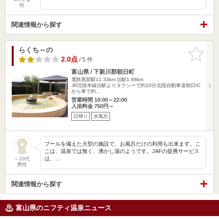
性
関連情報から探す
らくち～の
お気に入
りに追加
2.0点
/ 5 件
富山県 / 下新川郡朝日町
電鉄黒部駅11.33km
泊駅1.88km
JR北陸本線泊駅よりタクシーで約10分北陸自動車道朝日IC
から車で約…
営業時間 10:00～22:00
入浴料金 750円～
日帰り
水風呂
プールを備えた大型の施設で、お風呂だけの利用も出来ます。こ
こは、温泉では無く、沸かし湯のようです。JAFの提携サービス
は、…
～10代
男性
関連情報から探す
富山県のニフティ温泉ニュース