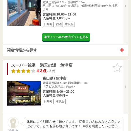
電鉄黒部駅6.14km
魚津駅382m
富山駅より約30分 金沢駅より(新幹線利用)約50分 魚津駅
より…
営業時間 10:00～21:00
入浴料金 1,800円～
日帰り
宿泊
水風呂
楽天トラベルの宿泊プランを見る
関連情報から探す
スーパー銭湯 満天の湯 魚津店
お気に入
りに追加
4.3点
/ 3 件
富山県 / 魚津市
電鉄黒部駅8.52km
西魚津駅831m
「アピタ魚津店」向かい
営業時間 8:00～23:00
入浴料金 850円～
日帰り
水風呂
休日によく利用させて頂いてます。 従業員の方はみなさん良い方
ばかりで、とても居心地が良いです！ 今後も利用したいと思い…
30代 女