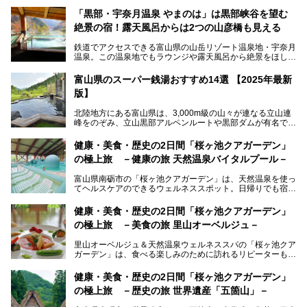
「黒部・宇奈月温泉 やまのは」は黒部峡谷を望む
絶景の宿！露天風呂からは2つの山彦橋も見える
鉄道でアクセスできる富山県の山岳リゾート温泉地・宇奈月
温泉。この温泉地でもラウンジや露天風呂から絶景をほしい
ままにする絶好の地に建つ宿がORIX HOTELS & RESORTS
の「黒部・宇奈月温泉 やまのは」。
富山県のスーパー銭湯おすすめ14選 【2025年最新
版】
自慢の眺望、温泉、居心地の良い客室、ビュッフェ式の食事
など、実際に泊まってみた体験を中心に詳しく紹介しちゃい
北陸地方にある富山県は、3,000m級の山々が連なる立山連
ます。日常から少し離れて、山懐で自然に癒されたいと思う
峰をのぞみ、立山黒部アルペンルートや黒部ダムが有名で
方にぴったりの温泉です。冬なら雪景色も絵になりますよ。
す。また、氷見港をはじめとする富山湾に揚がる、きときと
の（新鮮な）海の幸も見逃せません！
───
健康・美食・歴史の2日間「桜ヶ池クアガーデン」
提供元：オリックス・ホテルマネジメント株式会社【PR】
の極上旅 －健康の旅 天然温泉バイタルプール－
北陸新幹線が開業し、実は東京からも2時間ほどでアクセス
この記事は黒部・宇奈月温泉 やまのはのPR記事です。
できる富山県の、おすすめスーパー銭湯をご紹介します。質
富山県南砺市の「桜ヶ池クアガーデン」は、天然温泉を使っ
のいい天然温泉が豊富で、すぐにでも出かけたくなる施設が
てヘルスケアのできるウェルネススポット。日帰りでも宿泊
満載ですよ。
でも天然温泉バイタルプールやサウナ、露天風呂を利用でき
るので、ゆったり楽しみながら美しく健康に。
健康・美食・歴史の2日間「桜ヶ池クアガーデン」
の極上旅 －美食の旅 里山オーベルジュ－
そんな「桜ヶ池クアガーデン」の天然温泉バイタルプールと
大浴場・露天風呂を、宿泊して体験してきたので詳しくレポ
里山オーベルジュ＆天然温泉ウェルネススパの「桜ヶ池クア
ートしたいと思います。
ガーデン」は、食べる楽しみのために訪れるリピーターも多
い温泉です。館内のレストラン「ジョウハナーレ」では、
月、水はフレンチ、火、木は和食、土日はその両方がランチ
健康・美食・歴史の2日間「桜ヶ池クアガーデン」
とディナーで味わえます。オリジナルのスイーツも評判で
の極上旅 －歴史の旅 世界遺産「五箇山」－
す。