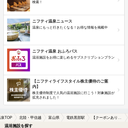
検索！
ニフティ温泉ニュース
温泉にもっと行きたくなる！お得な情報を掲載中
ニフティ温泉 おふろパス
温浴施設をお得に楽しめるサブスクリプションプラン
【ニフティライフスタイル株主優待のご案
内】
株主優待制度で人気の温浴施設に行こう！対象施設が
拡充されました！
温泉TOP
北陸・甲信越
富山県
電鉄黒部駅
【クーポンあり】水風呂が楽しめる電鉄黒部駅近くの温泉、日帰り温泉、スーパー銭湯おすすめ
温浴施設を探す