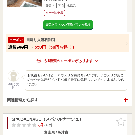
日帰り
宿泊
水風呂
クーポンあり
楽天トラベルの宿泊プランを見る
日帰り入浴料割引
クーポン
通常
600円
→
550円（50円お得！）
他にも1種類のクーポンがあります
お風呂もいいけど、アカスリが気持ちいいです。アカスリのあと
のサウナは汗がドバドバ出て最高に気持ちいいです。水風呂も他
では味…
40代 女
性
関連情報から探す
SPA BALNAGE（スパバルナージュ）
お気に入
りに追加
-点
/ 0 件
富山県 / 魚津市