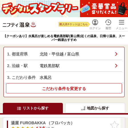
購入済チケットはこちら
ログイン
履歴
メニュー
【クーポンあり】水風呂が楽しめる電鉄黒部駅(富山県)近くの温泉、日帰り温泉、スー
パー銭湯おすすめ
1. 都道府県
北陸・甲信越 / 富山県
2. 沿線・駅
電鉄黒部駅
3. こだわり条件
水風呂
こだわり条件を変更する
リストから探す
地図から探す
湯屋 FUROBAKKA （フロバッカ）
お気に入
りに追加