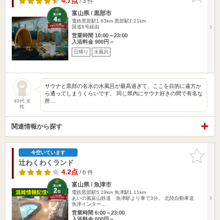
4.7点
/ 3 件
富山県 / 黒部市
電鉄黒部駅1.63km
黒部駅1.21km
国道8号経由
営業時間 10:00～23:00
入浴料金 900円～
日帰り
水風呂
サウナと黒部の名水の水風呂が最高過ぎて、ここを目的に遠方か
ら通ってしまうくらいです。 同じ県内にサウナ好きの間で有名な
所…
40代 女
性
関連情報から探す
お気に入
今空いています
りに追加
辻わくわくランド
4.2点
/ 6 件
富山県 / 魚津市
電鉄黒部駅5.19km
魚津駅1.11km
あいの風富山鉄道 魚津駅より車で3分。 北陸自動車道
魚津インター…
営業時間 6:00～23:00
入浴料金 600円～