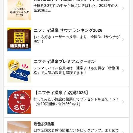
全国約2.2万件の中から頂点に選ばれた、2025年の人
気施設は…
ニフティ温泉 サウナランキング2026
おふろ好きユーザーの投票により、全国No.1サウナが
決定！
ニフティ温泉プレミアムクーポン
ノジマモバイル会員向け 通常よりもお得な「特別価
格」で人気の温泉を満喫できる！
【ニフティ温泉 百名湯2026】
行ってみたい施設に投票してプレゼントを当てよう！
（全10回開催 / 合計260名様）
岩盤浴特集
日本全国の岩盤浴情報だけをピックアップ。まとめて