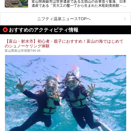
富山県南砺市は世界遺産である五箇山の合掌造り集落、日本
そんな「桜ヶ池クアガーデン」に宿泊して、食を満喫してき
遺産である「宮大工の鑿一丁から生まれた木彫刻美術館・井
たのでじっくりご紹介します！
波」、ユネスコ無形文化遺産 城端曳山祭で知られる越中の
小京都・城端と、とても魅力的な観光スポットがたくさんあ
ります。
ニフティ温泉ニュースTOPへ
城端の郊外に建つ里山オーベルジュ＆温泉ウェルネススパ
おすすめのアクティビティ情報
「桜ヶ池クアガーデン」に泊まって、歴史の旅にお出かけし
てみませんか？
【富山・射水市】初心者・親子におすすめ！富山の海ではじめて
のシュノーケリング体験
富山県富山市長附744-24