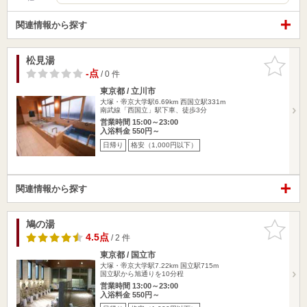
関連情報から探す
松見湯
お気に入
りに追加
-点
/ 0 件
東京都 / 立川市
大塚・帝京大学駅6.69km
西国立駅331m
南武線「西国立」駅下車、徒歩3分
営業時間 15:00～23:00
入浴料金 550円～
日帰り
格安（1,000円以下）
関連情報から探す
鳩の湯
お気に入
りに追加
4.5点
/ 2 件
東京都 / 国立市
大塚・帝京大学駅7.22km
国立駅715m
国立駅から旭通りを10分程
営業時間 13:00～23:00
入浴料金 550円～