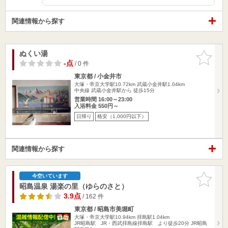
関連情報から探す
ぬくい湯
お気に入
りに追加
-点
/ 0 件
東京都 / 小金井市
大塚・帝京大学駅10.72km
武蔵小金井駅1.04km
中央線 武蔵小金井駅から 徒歩15分
営業時間 16:00～23:00
入浴料金 550円～
日帰り
格安（1,000円以下）
関連情報から探す
お気に入
今空いています
りに追加
昭島温泉 湯楽の里（ゆらのさと）
3.9点
/ 162 件
東京都 / 昭島市美堀町
大塚・帝京大学駅10.94km
拝島駅1.04km
JR昭島駅 JR・西武拝島線拝島駅 より徒歩20分 JR昭島