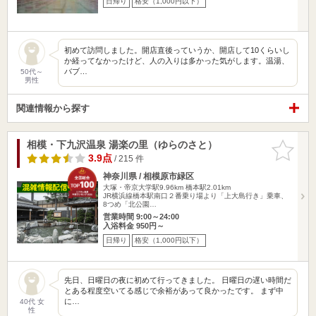
日帰り
格安（1,000円以下）
初めて訪問しました。開店直後っていうか、開店して10くらいし
か経ってなかったけど、人の入りは多かった気がします。温湯、
バブ…
50代～
男性
関連情報から探す
相模・下九沢温泉 湯楽の里（ゆらのさと）
お気に入
りに追加
3.9点
/ 215 件
神奈川県 / 相模原市緑区
大塚・帝京大学駅9.96km
橋本駅2.01km
JR横浜線橋本駅南口２番乗り場より「上大島行き」乗車、
8つめ「北公園…
営業時間 9:00～24:00
入浴料金 950円～
日帰り
格安（1,000円以下）
先日、日曜日の夜に初めて行ってきました。 日曜日の遅い時間だ
とある程度空いてる感じで余裕があって良かったです。 まず中
に…
40代 女
性