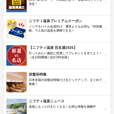
決定！
ニフティ温泉プレミアムクーポン
ノジマモバイル会員向け 通常よりもお得な「特別価
格」で人気の温泉を満喫できる！
【ニフティ温泉 百名湯2026】
行ってみたい施設に投票してプレゼントを当てよう！
（全10回開催 / 合計260名様）
岩盤浴特集
日本全国の岩盤浴情報だけをピックアップ。まとめて
検索！
ニフティ温泉ニュース
温泉にもっと行きたくなる！お得な情報を掲載中