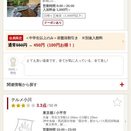
駅南口2…
営業時間 9:00～25:00
入浴料金 1,000円～
日帰り
格安（1,000円以下）
クーポンあり
＜中学生以上のみ＞岩盤浴割引き ※別途入館料
会員限定
通常
550円
→
450円（100円お得！）
とても良い温泉です。全てが気に入っている、全て良し!
50代～
男性
関連情報から探す
テルメ小川
お気に入
りに追加
3.3点
/ 50 件
東京都 / 小平市
大塚・帝京大学駅11.06km
小川駅1.25km
JR中央線・西武国分寺線「国分寺」駅からバス西武拝島線
「東大和市」駅…
営業時間 10:00～23:00