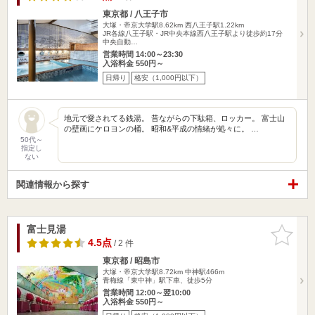
東京都 / 八王子市
大塚・帝京大学駅8.62km
西八王子駅1.22km
JR各線八王子駅・JR中央本線西八王子駅より徒歩約17分
中央自動…
営業時間 14:00～23:30
入浴料金 550円～
日帰り
格安（1,000円以下）
地元で愛されてる銭湯。 昔ながらの下駄箱、ロッカー。 富士山
の壁画にケロヨンの桶。 昭和&平成の情緒が処々に。 …
50代～
指定し
ない
関連情報から探す
富士見湯
お気に入
りに追加
4.5点
/ 2 件
東京都 / 昭島市
大塚・帝京大学駅8.72km
中神駅466m
青梅線「東中神」駅下車、徒歩5分
営業時間 12:00～翌10:00
入浴料金 550円～