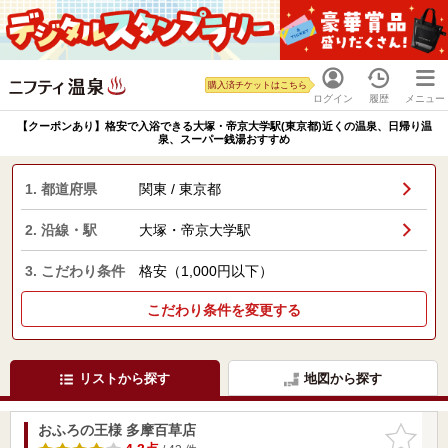
購入済チケットはこちら
ログイン
履歴
メニュー
【クーポンあり】格安で入浴できる大塚・帝京大学駅(東京都)近くの温泉、日帰り温
泉、スーパー銭湯おすすめ
1. 都道府県
関東 / 東京都
2. 沿線・駅
大塚・帝京大学駅
3. こだわり条件
格安（1,000円以下）
こだわり条件を変更する
リストから探す
地図から探す
おふろの王様 多摩百草店
お気に入
りに追加