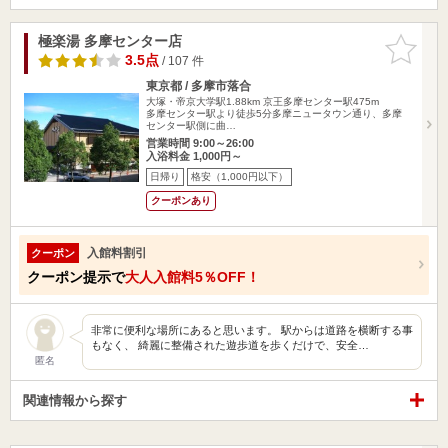
極楽湯 多摩センター店
お気に入
りに追加
3.5点
/ 107 件
東京都 / 多摩市落合
大塚・帝京大学駅1.88km
京王多摩センター駅475m
多摩センター駅より徒歩5分多摩ニュータウン通り、多摩
センター駅側に曲…
営業時間 9:00～26:00
入浴料金 1,000円～
日帰り
格安（1,000円以下）
クーポンあり
入館料割引
クーポン
クーポン提示で
大人入館料5％OFF！
非常に便利な場所にあると思います。 駅からは道路を横断する事
もなく、 綺麗に整備された遊歩道を歩くだけで、安全…
匿名
関連情報から探す