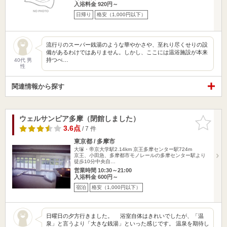
入浴料金 920円～
日帰り
格安（1,000円以下）
流行りのスーパー銭湯のような華やかさや、至れり尽くせりの設
備があるわけではありません。しかし、ここには温浴施設が本来
持つべ…
40代 男
性
関連情報から探す
ウェルサンピア多摩（閉館しました）
お気に入
りに追加
3.6点
/ 7 件
東京都 / 多摩市
大塚・帝京大学駅2.14km
京王多摩センター駅724m
京王、小田急、多摩都市モノレールの多摩センター駅より
徒歩10分中央自…
営業時間 10:30～21:00
入浴料金 600円～
宿泊
格安（1,000円以下）
日曜日の夕方行きました。 浴室自体はきれいでしたが、「温
泉」と言うより「大きな銭湯」といった感じです。 温泉を期待し