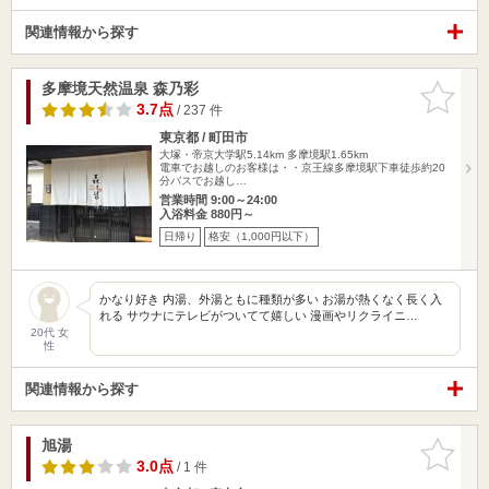
関連情報から探す
多摩境天然温泉 森乃彩
お気に入
りに追加
3.7点
/ 237 件
東京都 / 町田市
大塚・帝京大学駅5.14km
多摩境駅1.65km
電車でお越しのお客様は・・京王線多摩境駅下車徒歩約20
分バスでお越し…
営業時間 9:00～24:00
入浴料金 880円～
日帰り
格安（1,000円以下）
かなり好き 内湯、外湯ともに種類が多い お湯が熱くなく長く入
れる サウナにテレビがついてて嬉しい 漫画やリクライニ…
20代 女
性
関連情報から探す
旭湯
お気に入
りに追加
3.0点
/ 1 件