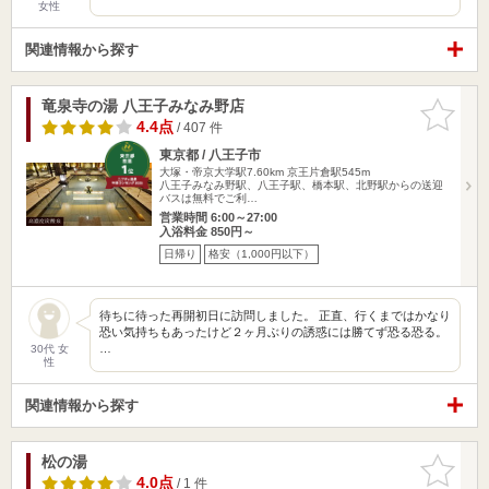
女性
関連情報から探す
竜泉寺の湯 八王子みなみ野店
お気に入
りに追加
4.4点
/ 407 件
東京都 / 八王子市
大塚・帝京大学駅7.60km
京王片倉駅545m
八王子みなみ野駅、八王子駅、橋本駅、北野駅からの送迎
バスは無料でご利…
営業時間 6:00～27:00
入浴料金 850円～
日帰り
格安（1,000円以下）
待ちに待った再開初日に訪問しました。 正直、行くまではかなり
恐い気持ちもあったけど２ヶ月ぶりの誘惑には勝てず恐る恐る。
…
30代 女
性
関連情報から探す
松の湯
お気に入
りに追加
4.0点
/ 1 件