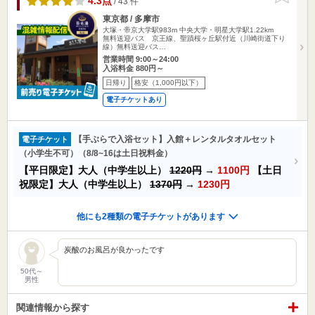
4.3点
/ 43 件
東京都 / 多摩市
大塚・帝京大学駅983m
中央大学・明星大学駅1.22km
無料送迎バス 京王線、聖蹟桜ヶ丘駅付近（川崎街道下り
線）無料送迎バス…
営業時間 9:00～24:00
入浴料金 880円～
日帰り
格安（1,000円以下）
電子チケットあり
【手ぶらで入浴セット】入館＋レンタルタオルセット
電子チケット
（小学生不可）（8/8~16は土日祝料金）
【平日限定】大人（中学生以上）
1220円
→
1100円
【土日
祝限定】大人（中学生以上）
1370円
→
1230円
他にも2種類の電子チケットがあります
炭酸のお風呂が良かったです
50代～
男性
関連情報から探す