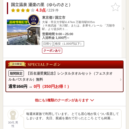
国立温泉 湯楽の里（ゆらのさと）
お気に入
りに追加
4.3点
/ 229 件
東京都 / 国立市
大塚・帝京大学駅4.47km
万願寺駅835m
ＪＲ南武線「矢川駅」または、多摩モノレール 「万願寺
駅」より徒歩約１…
営業時間 9:00～25:00
入浴料金 1,000円～
日帰り
格安（1,000円以下）
クーポンあり
【百名湯受賞記念】レンタルタオルセット（フェスタオ
期間限定
ル＆バスタオル）無料
通常
350円
→
0円（350円お得！）
他にも1種類のクーポンがあります
毎週末家族で利用しています。 とても居心地が良くつい長居して
しまいます。 先日、親戚を連れて行ったところ とても綺麗…
30代 男
性