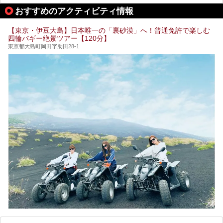
しょうか。
してみてください。
おすすめのアクティビティ情報
そこで本記事では、東京でおすすめのスーパー銭湯を、目的
別に厳選した30施設からご紹介します。
【東京・伊豆大島】日本唯一の「裏砂漠」へ！普通免許で楽しむ
24時間営業で宿泊できる施設や、1,000円以下で楽しめる安
四輪バギー絶景ツアー【120分】
い施設、デートや休日レジャーにもぴったりなエンタメ要素
が充実した施設など、利用のシーンに合わせて参考にしてく
東京都大島町岡田字助田28-1
ださい。