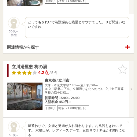
日帰り
格安（1,000円以下）
とってもきれいで清潔感ある銭湯とサウナでした。リピ間違いな
いですね、
50代～
男性
関連情報から探す
立川湯屋敷 梅の湯
お気に入
りに追加
4.2点
/ 5 件
東京都 / 立川市
大塚・帝京大学駅7.40km
立川駅698m
JR立川駅北口下車、立川通りを北へ約7分。立川女子高等
学校の隣を目指…
営業時間 15:00～24:00
入浴料金 450円～
日帰り
格安（1,000円以下）
週替わりで、女湯と男湯が入れ替わります。お風呂もきれいで
す。 水曜日が、レディースデーで、女性サウナ料金が130円にな
る…
50代～