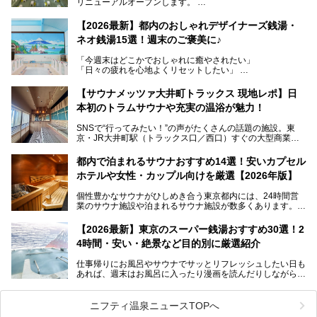
リニューアルオープンします。
レトロでノスタルジックなタイル絵はそのまま、昔からここ
【2026最新】都内のおしゃれデザイナーズ銭湯・
を知る地元の人にも、新しく足を運んでくれる人にも愛され
ネオ銭湯15選！週末のご褒美に♪
る、今の時代の"銭湯"として生まれ変わりました。洞窟のよ
うなユニークなサウナ、自家醸造のクラフトビールが飲める
「今週末はどこかでおしゃれに癒やされたい」
ビアバーなど、新しく登場したスポットも併せて紹介しま
「日々の疲れを心地よくリセットしたい」
す。充実した設備があるのに、基本の入浴料が銭湯価格の5
──そんなときにおすすめなのが、今、都内で大きなブーム
50円というのも嬉しすぎます！
となっている新しいスタイルの銭湯です。
【サウナメッツァ大井町トラックス 現地レポ】日
本初のトラムサウナや充実の温浴が魅力！
最近、SNSやメディアで「デザイナーズ銭湯」や「ネオ銭
湯」という言葉をよく耳にしませんか？
SNSで“行ってみたい！”の声がたくさんの話題の施設。東
京・JR大井町駅（トラックス口／西口）すぐの大型商業施
本記事では、そもそもこれらがどんな銭湯なのか、その気に
設・大井町 トラックスに、2026年3月28日、「サウナメッ
なる違いを分かりやすく解説！さらに、都内で絶対に外せな
ツァ大井町トラックス」がニューオープン。施設の様子をレ
いおしゃれな名店15選を、おすすめの順番で一挙にご紹介
都内で泊まれるサウナおすすめ14選！安いカプセル
ポ―トします。
します。
ホテルや女性・カップル向けを厳選【2026年版】
個性豊かなサウナがひしめき合う東京都内には、24時間営
業のサウナ施設や泊まれるサウナ施設が数多くあります。
終電を逃した深夜の利用に限らず、時間を気にしないサウナ
を旅の目的とする「サ旅」や自分へのご褒美のための宿泊な
【2026最新】東京のスーパー銭湯おすすめ30選！2
ど、自分の好きなタイミングで好きなだけサ活ができるのが
4時間・安い・絶景など目的別に厳選紹介
魅力です。
仕事帰りにお風呂やサウナでサッとリフレッシュしたい日も
最近では、男性専用施設だけでなく、カップルや女性に嬉し
あれば、週末はお風呂に入ったり漫画を読んだりしながら一
い個室サウナも増えてきました。
日中ダラダラ過ごしたい日もあると思います。
この記事では、東京都内にある24時間営業のサウナの中か
また、終電を逃してしまい、「このまま朝までゆっくりでき
ら、特におすすめしたい施設14選をご紹介します。
ニフティ温泉ニュースTOPへ
る場所があれば」と探した経験がある人も多いのではないで
宿泊可能な施設もピックアップしているので、ぜひチェック