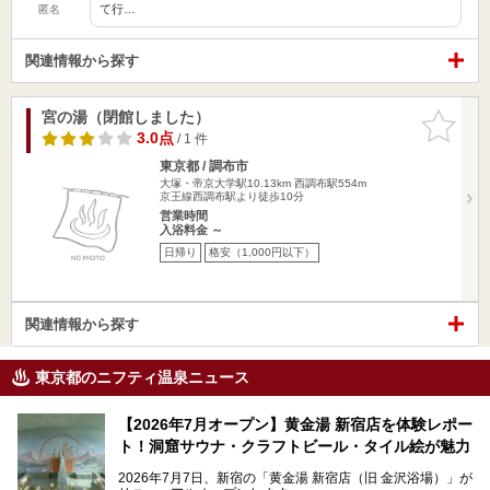
て行…
匿名
関連情報から探す
宮の湯（閉館しました）
お気に入
りに追加
3.0点
/ 1 件
東京都 / 調布市
大塚・帝京大学駅10.13km
西調布駅554m
京王線西調布駅より徒歩10分
営業時間
入浴料金 ～
日帰り
格安（1,000円以下）
関連情報から探す
東京都のニフティ温泉ニュース
【2026年7月オープン】黄金湯 新宿店を体験レポー
ト！洞窟サウナ・クラフトビール・タイル絵が魅力
2026年7月7日、新宿の「黄金湯 新宿店（旧 金沢浴場）」が