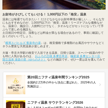
お財布がさびしくてもいける！ 1,000円以下の「格安」温泉
温泉には毎週でも行きたい！ だけどなかなかお財布事情が厳しい…。そんな方
にもおすすめなのが、1,000円以下の「格安」温泉！リーズナブルな価格なが
ら、温泉◎、施設◎。入館料だけでなく、タオルなどがセットになっていて手
ぶらで楽しめる施設も。
土日祝日や特定日、深夜などは料金が異なる場合があるので、事前に確認して
おくのがいいでしょう。
「
横濱スパヒルズ 竜泉寺の湯
」は、格安価格で多種類のお風呂やサウナなどミ
ネラル豊富な天然温泉が楽しめます。
大塚・帝京大学駅の格安で入浴できる温泉、日帰り温泉、スーパー銭湯の中で
も特に人気があるのは、
おふろの王様 多摩百草店
、
極楽湯 多摩センター店
、
国立温泉 湯楽の里（ゆらのさと）
などの施設です。ぜひ一度は足を運んでみて
ください。
第20回ニフティ温泉年間ランキング2025
全国約2.2万件の中から頂点に選ばれた、2025年の人
気施設は…
ニフティ温泉 サウナランキング2026
おふろ好きユーザーの投票により、全国No.1サウナが