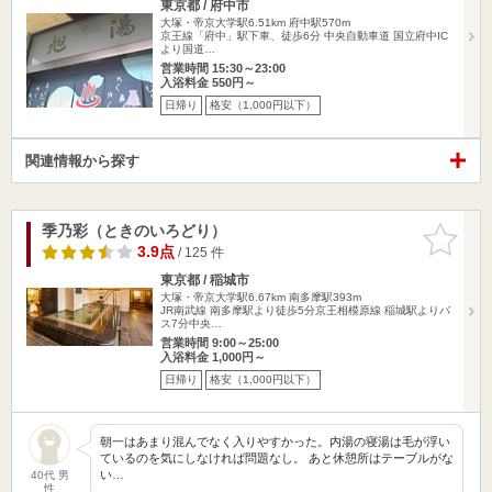
東京都 / 府中市
大塚・帝京大学駅6.51km
府中駅570m
京王線「府中」駅下車、徒歩6分 中央自動車道 国立府中IC
より国道…
営業時間 15:30～23:00
入浴料金 550円～
日帰り
格安（1,000円以下）
関連情報から探す
季乃彩（ときのいろどり）
お気に入
りに追加
3.9点
/ 125 件
東京都 / 稲城市
大塚・帝京大学駅6.67km
南多摩駅393m
JR南武線 南多摩駅より徒歩5分京王相模原線 稲城駅よりバ
ス7分中央…
営業時間 9:00～25:00
入浴料金 1,000円～
日帰り
格安（1,000円以下）
朝一はあまり混んでなく入りやすかった。内湯の寝湯は毛が浮い
ているのを気にしなければ問題なし。 あと休憩所はテーブルがな
い…
40代 男
性