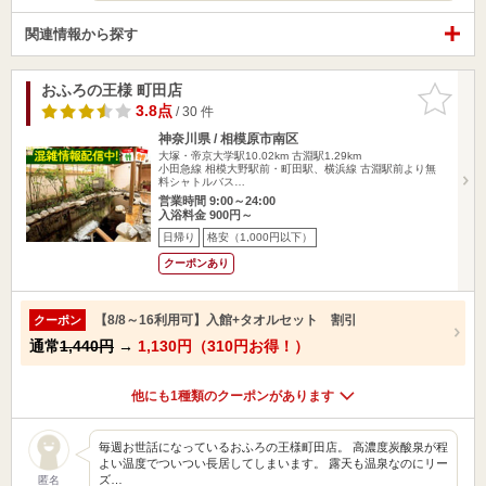
関連情報から探す
おふろの王様 町田店
お気に入
りに追加
3.8点
/ 30 件
神奈川県 / 相模原市南区
大塚・帝京大学駅10.02km
古淵駅1.29km
小田急線 相模大野駅前・町田駅、横浜線 古淵駅前より無
料シャトルバス…
営業時間 9:00～24:00
入浴料金 900円～
日帰り
格安（1,000円以下）
クーポンあり
【8/8～16利用可】入館+タオルセット 割引
クーポン
通常
1,440円
→
1,130円（310円お得！）
他にも1種類のクーポンがあります
毎週お世話になっているおふろの王様町田店。 高濃度炭酸泉が程
よい温度でついつい長居してしまいます。 露天も温泉なのにリー
ズ…
匿名