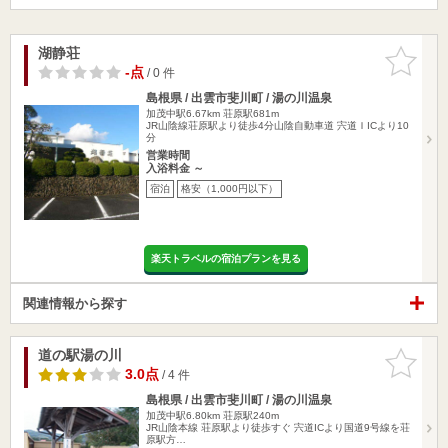
湖静荘
お気に入
りに追加
-点
/ 0 件
島根県 / 出雲市斐川町 / 湯の川温泉
加茂中駅6.67km
荘原駅681m
JR山陰線荘原駅より徒歩4分山陰自動車道 宍道ＩICより10
分
営業時間
入浴料金 ～
宿泊
格安（1,000円以下）
楽天トラベルの宿泊プランを見る
関連情報から探す
道の駅湯の川
お気に入
りに追加
3.0点
/ 4 件
島根県 / 出雲市斐川町 / 湯の川温泉
加茂中駅6.80km
荘原駅240m
JR山陰本線 荘原駅より徒歩すぐ 宍道ICより国道9号線を荘
原駅方…