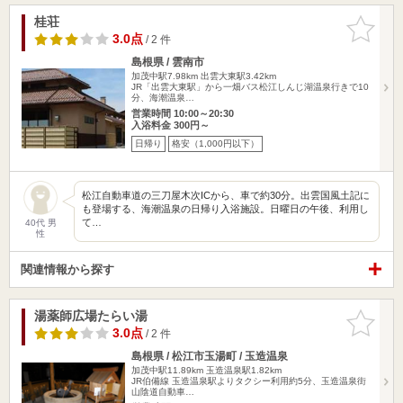
桂荘
お気に入
りに追加
3.0点
/ 2 件
島根県 / 雲南市
加茂中駅7.98km
出雲大東駅3.42km
JR「出雲大東駅」から一畑バス松江しんじ湖温泉行きで10
分、海潮温泉…
営業時間 10:00～20:30
入浴料金 300円～
日帰り
格安（1,000円以下）
松江自動車道の三刀屋木次ICから、車で約30分。出雲国風土記に
も登場する、海潮温泉の日帰り入浴施設。日曜日の午後、利用し
て…
40代 男
性
関連情報から探す
湯薬師広場たらい湯
お気に入
りに追加
3.0点
/ 2 件
島根県 / 松江市玉湯町 / 玉造温泉
加茂中駅11.89km
玉造温泉駅1.82km
JR伯備線 玉造温泉駅よりタクシー利用約5分、玉造温泉街
山陰道自動車…