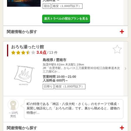
宿泊
格安（1,000円以下）
楽天トラベルの宿泊プランを見る
関連情報から探す
おろち湯ったり館
お気に入
りに追加
3.6点
/ 13 件
島根県 / 雲南市
加茂中駅6.61km
木次駅1.19km
JR「出雲市駅」からバス三刀屋乗替30分松江自動車道木次
三刀屋ICか…
営業時間 10:00～21:00
入浴料金 600円～
日帰り
格安（1,000円以下）
町の特徴である「神話・八俣大蛇・さくら」のモチーフで構成・
展開し物語化した「おろちの湯」です。裏から眺めると、建物の
特徴が…
～10代
男性
関連情報から探す