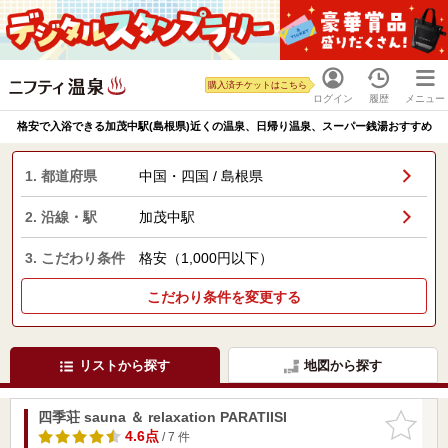
購入済チケットはこちら
ログイン
履歴
メニュー
格安で入浴できる加茂中駅(島根県)近くの温泉、日帰り温泉、スーパー銭湯おすすめ
1. 都道府県
中国・四国 / 島根県
2. 沿線・駅
加茂中駅
3. こだわり条件
格安（1,000円以下）
こだわり条件を変更する
リストから探す
地図から探す
四季荘 sauna ＆ relaxation PARATIISI
お気に入
りに追加
4.6点
/ 7 件