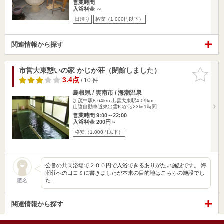
営業時間
入浴料金 ～
日帰り
格安（1,000円以下）
関連情報から探す
市営大東憩いの家 かじか荘（閉館しました）
お気に入
りに追加
3.4点
/ 10 件
島根県 / 雲南市 / 海潮温泉
加茂中駅8.64km
出雲大東駅4.09km
山陰自動車道東出雲ICから23㎞1時間
営業時間 9:00～22:00
入浴料金 200円～
格安（1,000円以下）
公営の共同浴場で２００円で入浴できるありがたい施設です。 海
潮荘への口コミに書きましたが本来の目的地はこちらの施設でし
た…
匿名
関連情報から探す