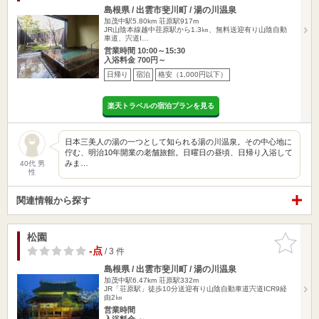
島根県 / 出雲市斐川町 / 湯の川温泉
加茂中駅5.80km
荘原駅917m
JR山陰本線越中荏原駅から1.3㎞、無料送迎有り山陰自動
車道、宍道I…
営業時間 10:00～15:30
入浴料金 700円～
日帰り
宿泊
格安（1,000円以下）
楽天トラベルの宿泊プランを見る
日本三美人の湯の一つとして知られる湯の川温泉。その中心地に
佇む、明治10年開業の老舗旅館。日曜日の昼頃、日帰り入浴して
みま…
40代 男
性
関連情報から探す
松園
お気に入
りに追加
-点
/ 3 件
島根県 / 出雲市斐川町 / 湯の川温泉
加茂中駅6.47km
荘原駅332m
JR「荘原駅」徒歩10分送迎有り山陰自動車道宍道ICR9経
由2㎞
営業時間
入浴料金 ～