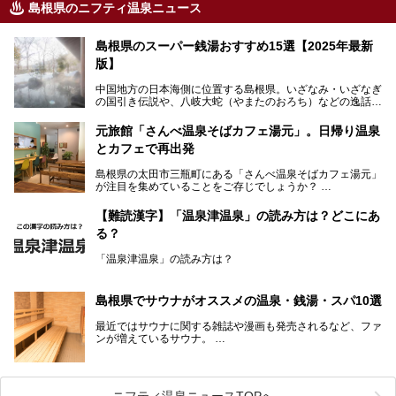
島根県のニフティ温泉ニュース
島根県のスーパー銭湯おすすめ15選【2025年最新
版】
中国地方の日本海側に位置する島根県。いざなみ・いざなぎ
の国引き伝説や、八岐大蛇（やまたのおろち）などの逸話が
残る神話の里というイメージが強く、出雲大社には毎年多く
の参拝客が訪れます。「出雲縁結び空港」への直行便なら、
元旅館「さんべ温泉そばカフェ湯元」。日帰り温泉
首都圏からでも実は2時間圏内で到着できるアクセスも魅力
とカフェで再出発
です。
そんな島根県には、玉造温泉（松江市）や温泉津温泉（大田
島根県の太田市三瓶町にある「さんべ温泉そばカフェ湯元」
市）など、古くから知られる温泉郷が多くあります。ゆった
が注目を集めていることをご存じでしょうか？
り流れる時間のなかで、心の底からのんびりできるスーパー
銭湯＆日帰り温泉の数々をピックアップしてご紹介します。
「さんべ温泉そばカフェ湯元」は日帰り温泉と、名物のそば
【難読漢字】「温泉津温泉」の読み方は？どこにあ
を提供するカフェという新しい営業スタイルで、観光客に限
る？
らず地元民にも親しまれています。
「温泉津温泉」の読み方は？
宿泊をせずとも、気軽に源泉のお湯をつかった温泉と、美味
しいそばが楽しめるなんて、とても素敵ですよね。
読めそうで読めない、難読温泉地名漢字。あなたは読めます
しかし、元は温泉旅館だったこちらの施設、さまざまな背景
か？
を経て現在のスタイルに辿り着いているのです。
島根県でサウナがオススメの温泉・銭湯・スパ10選
最近ではサウナに関する雑誌や漫画も発売されるなど、ファ
ンが増えているサウナ。
しかしサウナは一口にサウナと言っても、ドライサウナ、ス
ニフティ温泉ニュースTOPへ