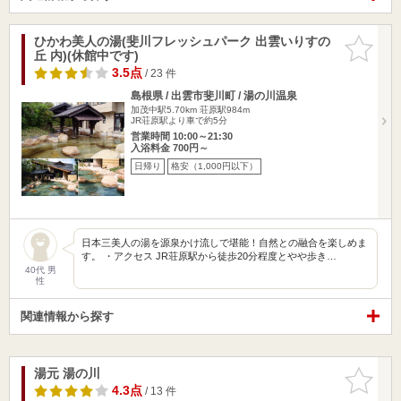
ひかわ美人の湯(斐川フレッシュパーク 出雲いりすの
お気に入
丘 内)(休館中です)
りに追加
3.5点
/ 23 件
島根県 / 出雲市斐川町 / 湯の川温泉
加茂中駅5.70km
荘原駅984m
JR荘原駅より車で約5分
営業時間 10:00～21:30
入浴料金 700円～
日帰り
格安（1,000円以下）
日本三美人の湯を源泉かけ流しで堪能！自然との融合を楽しめま
す。 ・アクセス JR荘原駅から徒歩20分程度とやや歩き…
40代 男
性
関連情報から探す
湯元 湯の川
お気に入
りに追加
4.3点
/ 13 件