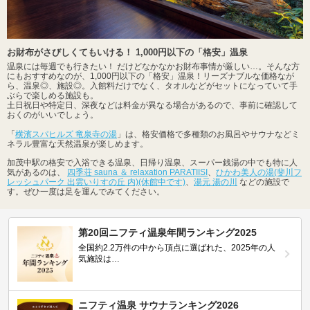
お財布がさびしくてもいける！ 1,000円以下の「格安」温泉
温泉には毎週でも行きたい！ だけどなかなかお財布事情が厳しい…。そんな方
にもおすすめなのが、1,000円以下の「格安」温泉！リーズナブルな価格なが
ら、温泉◎、施設◎。入館料だけでなく、タオルなどがセットになっていて手
ぶらで楽しめる施設も。
土日祝日や特定日、深夜などは料金が異なる場合があるので、事前に確認して
おくのがいいでしょう。
「
横濱スパヒルズ 竜泉寺の湯
」は、格安価格で多種類のお風呂やサウナなどミ
ネラル豊富な天然温泉が楽しめます。
加茂中駅の格安で入浴できる温泉、日帰り温泉、スーパー銭湯の中でも特に人
気があるのは、
四季荘 sauna ＆ relaxation PARATIISI
、
ひかわ美人の湯(斐川フ
レッシュパーク 出雲いりすの丘 内)(休館中です)
、
湯元 湯の川
などの施設で
す。ぜひ一度は足を運んでみてください。
第20回ニフティ温泉年間ランキング2025
全国約2.2万件の中から頂点に選ばれた、2025年の人
気施設は…
ニフティ温泉 サウナランキング2026