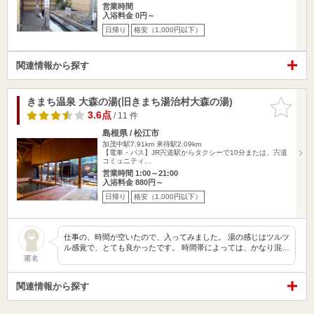
営業時間
入浴料金 0円～
日帰り
格安（1,000円以下）
関連情報から探す
きまち温泉 大森の湯(旧きまち湯治村大森の湯)
お気に入
りに追加
3.6点
/ 11 件
島根県 / 松江市
加茂中駅7.91km
来待駅2.09km
【電車・バス】JR宍道駅からタクシーで10分または、宍道
コミュニティ…
営業時間 1:00～21:00
入浴料金 880円～
日帰り
格安（1,000円以下）
仕事の、時間が空いたので、入ってみました。 湯の感じはツルツ
ル感覚で、とても良かったです。 時間帯によっては、かなり混…
匿名
関連情報から探す