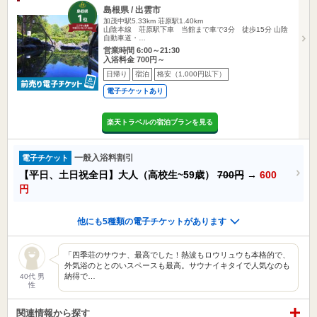
島根県 / 出雲市
加茂中駅5.33km
荘原駅1.40km
山陰本線 荘原駅下車 当館まで車で3分 徒歩15分 山陰
自動車道・…
営業時間 6:00～21:30
入浴料金 700円～
日帰り
宿泊
格安（1,000円以下）
電子チケットあり
楽天トラベルの宿泊プランを見る
一般入浴料割引
電子チケット
【平日、土日祝全日】大人（高校生~59歳）
700円
→
600
円
他にも5種類の電子チケットがあります
「四季荘のサウナ、最高でした！熱波もロウリュウも本格的で、
外気浴のととのいスペースも最高。サウナイキタイで人気なのも
納得で…
40代 男
性
関連情報から探す