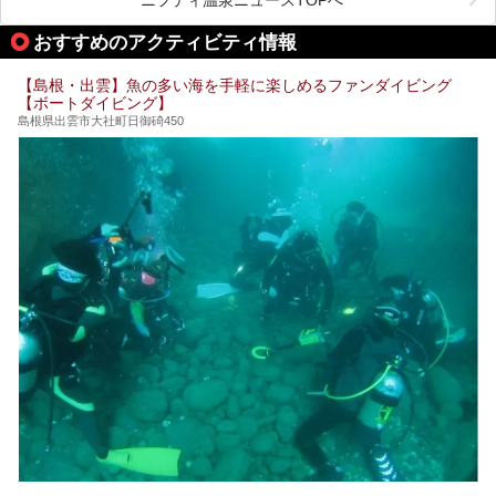
チームサウナ、塩サウナなどが存在し、施設によって様々な
こだわりを持つ施設も増えています。
おすすめのアクティビティ情報
今回はそんな今話題のサウナが楽しめる、島根県内にあるオ
【島根・出雲】魚の多い海を手軽に楽しめるファンダイビング
ススメ温泉・銭湯・スパを10件まとめてご紹介します。
【ボートダイビング】
島根県出雲市大社町日御碕450