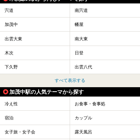
宍道
南宍道
加茂中
幡屋
出雲大東
南大東
木次
日登
下久野
出雲八代
すべて表示する
加茂中駅の人気テーマから探す
冷え性
お食事・食事処
宿泊
カップル
女子旅・女子会
露天風呂