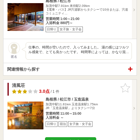
島根県 / 松江市
加茂中駅7.91km
来待駅2.09km
【電車・バス】JR宍道駅からタクシーで10分または、宍道
コミュニティ…
営業時間 1:00～21:00
入浴料金 880円～
日帰り
女子旅・女子会
仕事の、時間が空いたので、入ってみました。 湯の感じはツルツ
ル感覚で、とても良かったです。 時間帯によっては、かなり混…
匿名
関連情報から探す
清風荘
お気に入
りに追加
3.0点
/ 1 件
島根県 / 松江市 / 玉造温泉
加茂中駅11.81km
玉造温泉駅1.75km
JR「玉造温泉駅」よりタクシー7分
営業時間 11:00～15:00
入浴料金 ～
日帰り
宿泊
女子旅・女子会