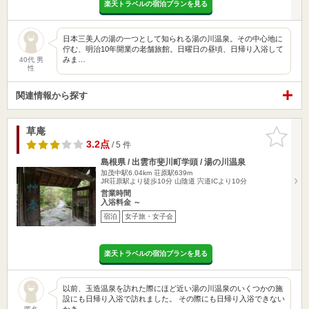
楽天トラベルの宿泊プランを見る
日本三美人の湯の一つとして知られる湯の川温泉。その中心地に
佇む、明治10年開業の老舗旅館。日曜日の昼頃、日帰り入浴して
みま…
40代 男
性
関連情報から探す
草庵
お気に入
りに追加
3.2点
/ 5 件
島根県 / 出雲市斐川町学頭 / 湯の川温泉
加茂中駅6.04km
荘原駅639m
JR荘原駅より徒歩10分 山陰道 宍道ICより10分
営業時間
入浴料金 ～
宿泊
女子旅・女子会
楽天トラベルの宿泊プランを見る
以前、玉造温泉を訪れた際にほど近い湯の川温泉のいくつかの施
設にも日帰り入浴で訪れました。 その際にも日帰り入浴できない
かき…