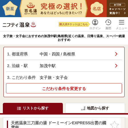
購入済チケットはこちら
ログイン
履歴
メニュー
女子旅・女子会におすすめの加茂中駅(島根県)近くの温泉、日帰り温泉、スーパー銭湯
おすすめ
1. 都道府県
中国・四国 / 島根県
2. 沿線・駅
加茂中駅
3. こだわり条件
女子旅・女子会
こだわり条件を変更する
リストから探す
地図から探す
天然温泉三刀屋の湯 ドーミーインEXPRESS出雲の國
お気に入
雲南
りに追加