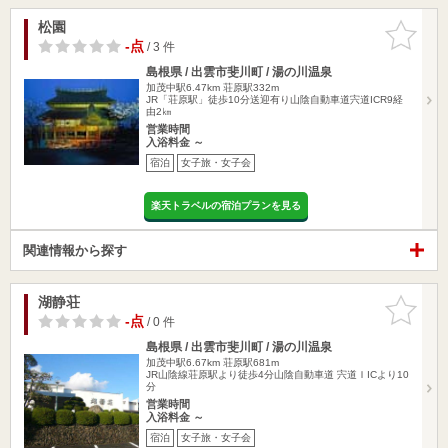
松園
お気に入
りに追加
-点
/ 3 件
島根県 / 出雲市斐川町 / 湯の川温泉
加茂中駅6.47km
荘原駅332m
JR「荘原駅」徒歩10分送迎有り山陰自動車道宍道ICR9経
由2㎞
営業時間
入浴料金 ～
宿泊
女子旅・女子会
楽天トラベルの宿泊プランを見る
関連情報から探す
湖静荘
お気に入
りに追加
-点
/ 0 件
島根県 / 出雲市斐川町 / 湯の川温泉
加茂中駅6.67km
荘原駅681m
JR山陰線荘原駅より徒歩4分山陰自動車道 宍道ＩICより10
分
営業時間
入浴料金 ～
宿泊
女子旅・女子会