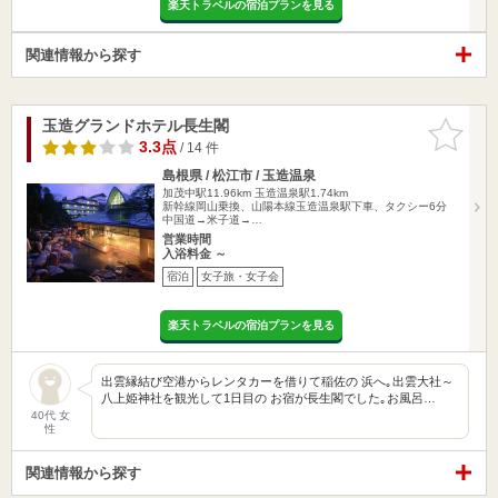
楽天トラベルの宿泊プランを見る
関連情報から探す
玉造グランドホテル長生閣
お気に入
りに追加
3.3点
/ 14 件
島根県 / 松江市 / 玉造温泉
加茂中駅11.96km
玉造温泉駅1.74km
新幹線岡山乗換、山陽本線玉造温泉駅下車、タクシー6分
中国道→米子道→…
営業時間
入浴料金 ～
宿泊
女子旅・女子会
楽天トラベルの宿泊プランを見る
出雲縁結び空港からレンタカーを借りて稲佐の 浜へ｡出雲大社～
八上姫神社を観光して1日目の お宿が長生閣でした｡お風呂…
40代 女
性
関連情報から探す