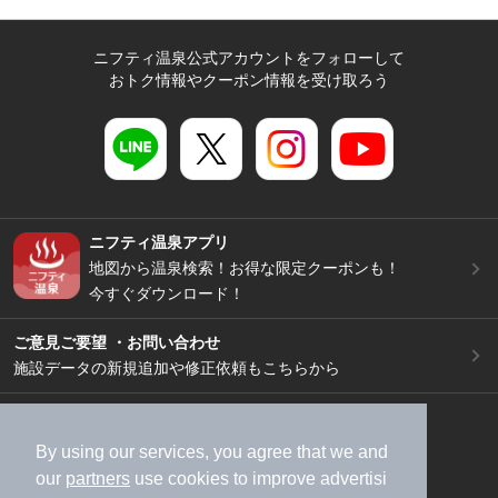
ニフティ温泉公式アカウントをフォローして
おトク情報やクーポン情報を受け取ろう
ニフティ温泉アプリ
地図から温泉検索！お得な限定クーポンも！
今すぐダウンロード！
ご意見ご要望 ・お問い合わせ
施設データの新規追加や修正依頼もこちらから
スマートフォン
/
PC
加盟店募集（資料請求）
広告出稿のご案内
By using our services, you agree that we and
our
partners
use cookies to improve advertisi
利用規約
ライフスタイルMEMBERS+規約