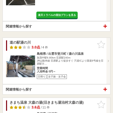
楽天トラベルの宿泊プランを見る
関連情報から探す
道の駅湯の川
お気に入
りに追加
3.0点
/ 4 件
島根県 / 出雲市斐川町 / 湯の川温泉
加茂中駅6.80km
荘原駅240m
JR山陰本線 荘原駅より徒歩すぐ 宍道ICより国道9号線を荘
原駅方…
営業時間
入浴料金 0円～
日帰り
女子旅・女子会
関連情報から探す
きまち温泉 大森の湯(旧きまち湯治村大森の湯)
お気に入
りに追加
3.6点
/ 11 件