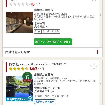
-点
/ 0 件
島根県 / 雲南市
加茂中駅5.30km
木次駅1.23km
木次駅より徒歩２３分 三刀屋木次ICより車で１分 出雲空
港から車…
営業時間
入浴料金 ～
宿泊
女子旅・女子会
楽天トラベルの宿泊プランを見る
関連情報から探す
四季荘 sauna ＆ relaxation PARATIISI
お気に入
りに追加
4.6点
/ 7 件
島根県 / 出雲市
加茂中駅5.33km
荘原駅1.40km
山陰本線 荘原駅下車 当館まで車で3分 徒歩15分 山陰
自動車道・…
営業時間 6:00～21:30
入浴料金 700円～
日帰り
宿泊
女子旅・女子会
電子チケットあり