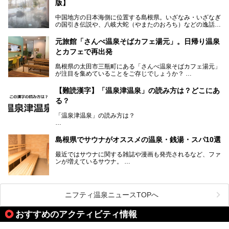
版】
中国地方の日本海側に位置する島根県。いざなみ・いざなぎ
の国引き伝説や、八岐大蛇（やまたのおろち）などの逸話が
残る神話の里というイメージが強く、出雲大社には毎年多く
の参拝客が訪れます。「出雲縁結び空港」への直行便なら、
元旅館「さんべ温泉そばカフェ湯元」。日帰り温泉
首都圏からでも実は2時間圏内で到着できるアクセスも魅力
とカフェで再出発
です。
そんな島根県には、玉造温泉（松江市）や温泉津温泉（大田
島根県の太田市三瓶町にある「さんべ温泉そばカフェ湯元」
市）など、古くから知られる温泉郷が多くあります。ゆった
が注目を集めていることをご存じでしょうか？
り流れる時間のなかで、心の底からのんびりできるスーパー
銭湯＆日帰り温泉の数々をピックアップしてご紹介します。
「さんべ温泉そばカフェ湯元」は日帰り温泉と、名物のそば
【難読漢字】「温泉津温泉」の読み方は？どこにあ
を提供するカフェという新しい営業スタイルで、観光客に限
る？
らず地元民にも親しまれています。
「温泉津温泉」の読み方は？
宿泊をせずとも、気軽に源泉のお湯をつかった温泉と、美味
しいそばが楽しめるなんて、とても素敵ですよね。
読めそうで読めない、難読温泉地名漢字。あなたは読めます
しかし、元は温泉旅館だったこちらの施設、さまざまな背景
か？
を経て現在のスタイルに辿り着いているのです。
島根県でサウナがオススメの温泉・銭湯・スパ10選
最近ではサウナに関する雑誌や漫画も発売されるなど、ファ
ンが増えているサウナ。
しかしサウナは一口にサウナと言っても、ドライサウナ、ス
ニフティ温泉ニュースTOPへ
チームサウナ、塩サウナなどが存在し、施設によって様々な
こだわりを持つ施設も増えています。
おすすめのアクティビティ情報