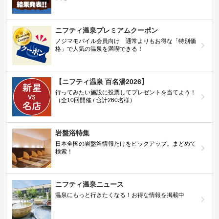
ニフティ温泉プレミアムクーポン
ノジマモバイル会員向け 通常よりもお得な「特別価
格」で人気の温泉を満喫できる！
【ニフティ温泉 百名湯2026】
行ってみたい施設に投票してプレゼントを当てよう！
（全10回開催 / 合計260名様）
岩盤浴特集
日本全国の岩盤浴情報だけをピックアップ。まとめて
検索！
ニフティ温泉ニュース
温泉にもっと行きたくなる！お得な情報を掲載中