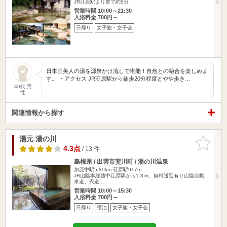
JR荘原駅より車で約5分
営業時間 10:00～21:30
入浴料金 700円～
日帰り
女子旅・女子会
日本三美人の湯を源泉かけ流しで堪能！自然との融合を楽しめま
す。 ・アクセス JR荘原駅から徒歩20分程度とやや歩き…
40代 男
性
関連情報から探す
湯元 湯の川
お気に入
りに追加
4.3点
/ 13 件
島根県 / 出雲市斐川町 / 湯の川温泉
加茂中駅5.80km
荘原駅917m
JR山陰本線越中荏原駅から1.3㎞、無料送迎有り山陰自動
車道、宍道I…
営業時間 10:00～15:30
入浴料金 700円～
日帰り
宿泊
女子旅・女子会