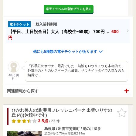
楽天トラベルの宿泊プランを見る
一般入浴料割引
電子チケット
【平日、土日祝全日】大人（高校生~59歳）
700円
→
600
円
他にも5種類の電子チケットがあります
「四季荘のサウナ、最高でした！熱波もロウリュウも本格的で、
外気浴のととのいスペースも最高。サウナイキタイで人気なのも
納得で…
40代 男
性
関連情報から探す
ひかわ美人の湯(斐川フレッシュパーク 出雲いりすの
お気に入
丘 内)(休館中です)
りに追加
3.5点
/ 23 件
島根県 / 出雲市斐川町 / 湯の川温泉
加茂中駅5.70km
荘原駅984m