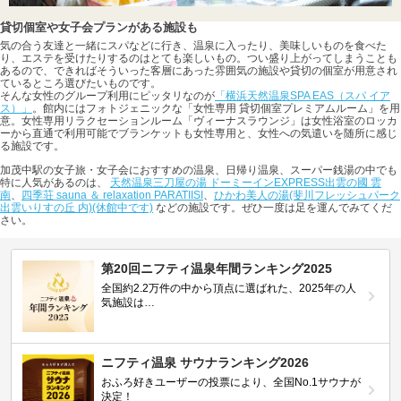
貸切個室や女子会プランがある施設も
気の合う友達と一緒にスパなどに行き、温泉に入ったり、美味しいものを食べた
り、エステを受けたりするのはとても楽しいもの。つい盛り上がってしまうことも
あるので、できればそういった客層にあった雰囲気の施設や貸切の個室が用意され
ているところ選びたいものです。
そんな女性のグループ利用にピッタリなのが
「横浜天然温泉SPA EAS（スパ イア
ス）」
。館内にはフォトジェニックな「女性専用 貸切個室プレミアムルーム」を用
意。女性専用リラクセーションルーム「ヴィーナスラウンジ」は女性浴室のロッカ
ーから直通で利用可能でブランケットも女性専用と、女性への気遣いを随所に感じ
る施設です。
加茂中駅の女子旅・女子会におすすめの温泉、日帰り温泉、スーパー銭湯の中でも
特に人気があるのは、
天然温泉三刀屋の湯 ドーミーインEXPRESS出雲の國 雲
南
、
四季荘 sauna ＆ relaxation PARATIISI
、
ひかわ美人の湯(斐川フレッシュパーク
出雲いりすの丘 内)(休館中です)
などの施設です。ぜひ一度は足を運んでみてくだ
さい。
第20回ニフティ温泉年間ランキング2025
全国約2.2万件の中から頂点に選ばれた、2025年の人
気施設は…
ニフティ温泉 サウナランキング2026
おふろ好きユーザーの投票により、全国No.1サウナが
決定！