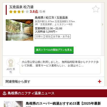
玉造温泉 松乃湯
お気に入
りに追加
3.8点
/ 5 件
島根県 / 松江市 / 玉造温泉
加茂中駅11.97km
玉造温泉駅1.57km
JR「玉造温泉駅」よりタクシー8分
営業時間 11:30～21:00
入浴料金 1,200円～
日帰り
宿泊
女子旅・女子会
楽天トラベルの宿泊プランを見る
大山雪山登山後に利用しました。 無料臨時駐車場からテクテク歩
いて到着。 接客サービス素晴らしい。 お湯はそこ…
40代 男
性
関連情報から探す
島根県のニフティ温泉ニュース
島根県のスーパー銭湯おすすめ15選【2025年最新