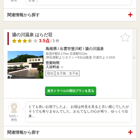
匿名
関連情報から探す
湯の川温泉 はらだ荘
お気に入
りに追加
3.5点
/ 3 件
島根県 / 出雲市斐川町 / 湯の川温泉
加茂中駅6.17km
荘原駅523m
JR荘原駅よりタクシー5分山陰道 宍道ICより10分
営業時間
入浴料金 ～
宿泊
女子旅・女子会
楽天トラベルの宿泊プランを見る
とても良いお宿でしたよ。 お宿は外見を見ると古い感じでしたが
そうでも有りませんでした。おもてなしの心が有り、ゆっくり出
来…
50代～
男性
関連情報から探す