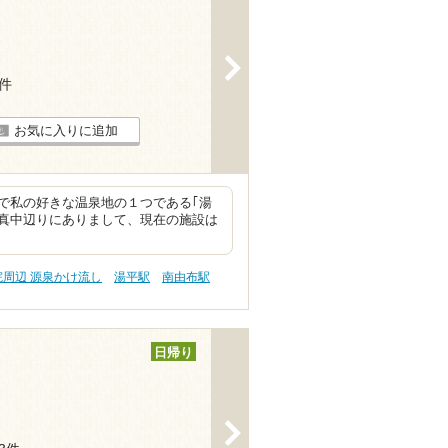
>
6件
お気に入りに追加
で私の好きな温泉地の１つである｢湯
真中辺りにありまして、現在の施設は
院周辺 源泉かけ流し
湯平駅
南由布駅
日帰り
>