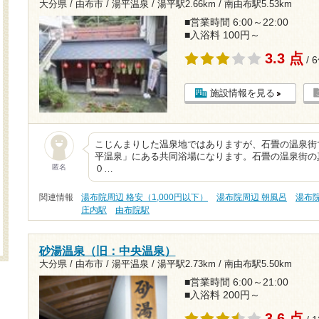
大分県 / 由布市 / 湯平温泉 /
湯平駅2.66km
/
南由布駅5.53km
■営業時間 6:00～22:00
■入浴料 100円～
3.3 点
/ 
施設情報を見る
こじんまりした温泉地ではありますが、石畳の温泉街
平温泉」にある共同浴場になります。石畳の温泉街の
匿名
０…
関連情報
湯布院周辺 格安（1,000円以下）
湯布院周辺 朝風呂
湯布
庄内駅
由布院駅
砂湯温泉（旧：中央温泉）
大分県 / 由布市 / 湯平温泉 /
湯平駅2.73km
/
南由布駅5.50km
■営業時間 6:00～21:00
■入浴料 200円～
3.6 点