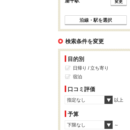
湯平駅
変更
沿線・駅を選択
検索条件を変更
目的別
日帰り / 立ち寄り
宿泊
口コミ評価
指定なし
以上
予算
下限なし
～