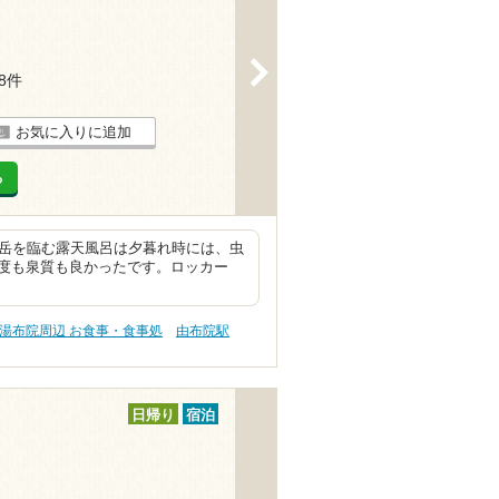
>
58件
お気に入りに追加
る
布岳を臨む露天風呂は夕暮れ時には、虫
度も泉質も良かったです。ロッカー
湯布院周辺 お食事・食事処
由布院駅
日帰り
宿泊