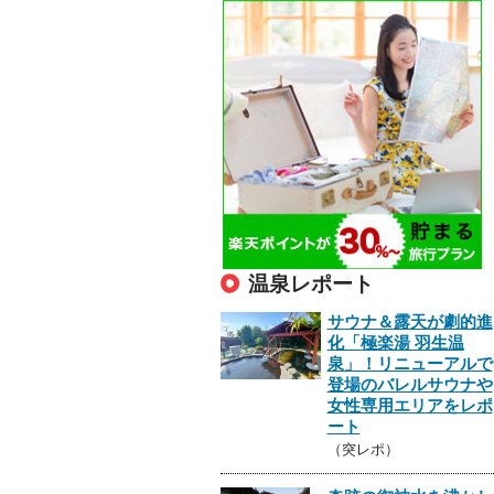
温泉レポート
サウナ＆露天が劇的進
化「極楽湯 羽生温
泉」！リニューアルで
登場のバレルサウナや
女性専用エリアをレポ
ート
（突レポ）