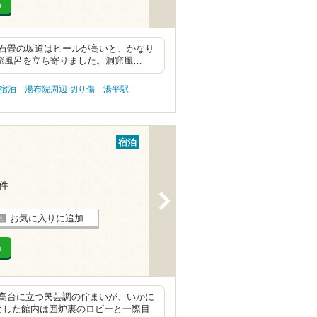
る
石畳の坂道はヒールが高いと、かなり
洞窟風呂を立ち寄りました。洞窟風…
 宿泊
湯布院周辺 切り傷
湯平駅
宿泊
1件
>
お気に入りに追加
る
高台に立つ民芸調の佇まいが、いかに
とした館内は囲炉裏のロビーと一際目