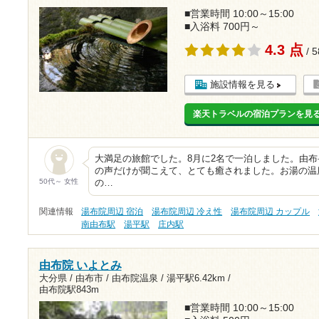
■営業時間 10:00～15:00
■入浴料 700円～
4.3 点
/ 
施設情報を見る
楽天トラベルの宿泊プランを見
大満足の旅館でした。8月に2名で一泊しました。由
の声だけが聞こえて、とても癒されました。お湯の温
50代～ 女性
の…
関連情報
湯布院周辺 宿泊
湯布院周辺 冷え性
湯布院周辺 カップル
南由布駅
湯平駅
庄内駅
由布院 いよとみ
大分県 / 由布市 / 由布院温泉 /
湯平駅6.42km
/
由布院駅843m
■営業時間 10:00～15:00