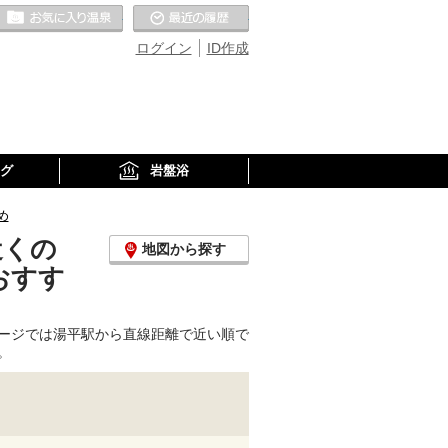
お気に入りの温泉
最近の履歴
ログイン
ID作成
グ
岩盤浴
め
近くの
地図から探す
おすす
ージでは湯平駅から直線距離で近い順で
。