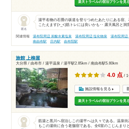
楽天トラベルの宿泊プランを見
湯平名物の石畳の坂道を登りつめたあたりにある宿、
こたえます(>_<)筋トレには良いかも‥ 露天風呂と
匿名
関連情報
湯布院周辺 炭酸水素塩泉
湯布院周辺 塩化物泉
湯布院周辺
南由布駅
庄内駅
由布院駅
旅館 上柳屋
大分県 / 由布市 / 湯平温泉 /
湯平駅2.85km
/
南由布駅5.80km
4.0 点
/ 
施設情報を見る
楽天トラベルの宿泊プランを見
筋湯と黒川へ宿泊しこの湯平へは久々である。温泉街
もこの湯街に合う老舗宿である。全6室のこじんまり