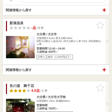
性
関連情報から探す
新湊温泉
お気に入
りに追加
-点
/ 0 件
大分県 / 大分市
古国府駅3.61km
西大分駅189m
R西大分駅から徒歩3分 JR大分駅から車で8分 JR別府駅か
ら車…
営業時間 12:00～24:00
入浴料金 400円～
日帰り
格安（1,000円以下）
関連情報から探す
良の湯 舞千花
お気に入
りに追加
4.0点
/ 1 件
大分県 / 大分市大字牧
古国府駅4.16km
高城駅899m
営業時間
入浴料金 700円～