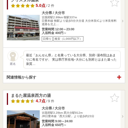
りに追加
5.0点
/ 2 件
大分県 / 大分市
古国府駅2.99km
牧駅337m
日豊本線 牧駅より徒歩5分大分道 大分米良ICより米良有料
道路を北上…
営業時間 12:00～23:00
入浴料金 400円～
日帰り
格安（1,000円以下）
最近「おんせん県」と名乗っている大分県、別府･湯布院はあま
りに有名ですが、 実は県庁所在地･大分にも別府とはまた違った
泉質…
匿名
関連情報から探す
まるた屋温泉西方の湯
お気に入
りに追加
4.7点
/ 9 件
大分県 / 大分市
古国府駅3.28km
西大分駅812m
JR日豊本線「西大分駅」より徒歩約23分
営業時間 9:00～24:00
入浴料金 650円～