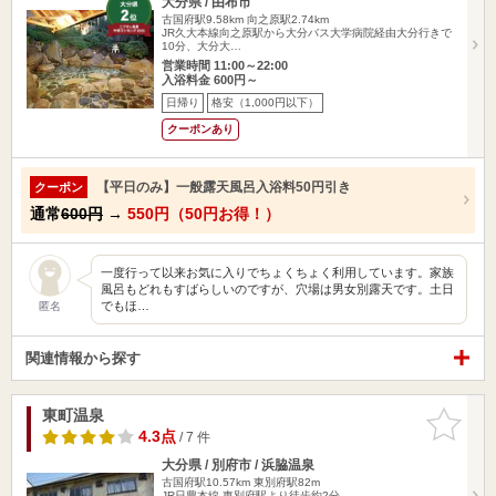
大分県 / 由布市
古国府駅9.58km
向之原駅2.74km
JR久大本線向之原駅から大分バス大学病院経由大分行きで
10分、大分大…
営業時間 11:00～22:00
入浴料金 600円～
日帰り
格安（1,000円以下）
クーポンあり
【平日のみ】一般露天風呂入浴料50円引き
クーポン
通常
600円
→
550円（50円お得！）
一度行って以来お気に入りでちょくちょく利用しています。家族
風呂もどれもすばらしいのですが、穴場は男女別露天です。土日
でもほ…
匿名
関連情報から探す
東町温泉
お気に入
りに追加
4.3点
/ 7 件
大分県 / 別府市 / 浜脇温泉
古国府駅10.57km
東別府駅82m
JR日豊本線 東別府駅より徒歩約2分