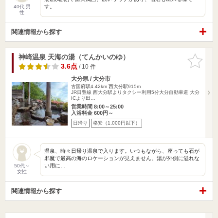
す。
40代 男
性
関連情報から探す
神崎温泉 天海の湯（てんかいのゆ）
お気に入
りに追加
3.6点
/ 10 件
大分県 / 大分市
古国府駅4.42km
西大分駅915m
JR日豊線 西大分駅よりタクシー利用5分大分自動車道 大分
ICより田…
営業時間 8:00～25:00
入浴料金 600円～
日帰り
格安（1,000円以下）
温泉、時々日帰り温泉で入ります。いつもながら、座っても石が
邪魔で最高の海のロケーションが見えません。湯が外側に溢れな
い用に…
50代～
女性
関連情報から探す