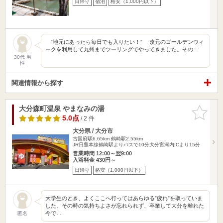
日帰り
宿泊
格安（1,000円以下）
”地元にあったら毎日でも入りたい！” 改元のゴールデンウィ
ークを利用して九州までツーリングでやってきました。その…
30代 男
性
関連情報から探す
大分森町温泉 やまなみの湯
お気に入
りに追加
5.0点
/ 2 件
大分県 / 大分市
古国府駅6.65km
鶴崎駅2.55km
JR日豊本線鶴崎駅よりバスで10分大分宮河内ICより15分
営業時間 12:00～翌9:00
入浴料金 430円～
日帰り
格安（1,000円以下）
大学生のとき、よくここへ行ってはあらゆる”疲れ”を取っていま
した。その時の気持ちよさが忘れられず、卒業して大分を離れた
今で…
匿名