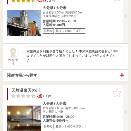
4.5点
/ 2 件
大分県 / 大分市
古国府駅1.50km
滝尾駅655m
ＪＲ滝尾駅から車で約5分
営業時間 15:30～20:30
入浴料金 400円～
日帰り
格安（1,000円以下）
家族風呂を利用させて頂きました！ 本来家族風呂の受付が18時
まででしたが18時半と過ぎてしまっていましたが｢大丈夫です
よ…
20代 女
性
関連情報から探す
天然温泉天の川
お気に入
りに追加
-点
/ 0 件
大分県 / 大分市
古国府駅1.60km
南大分駅806m
南大分駅より車
営業時間 9:00～26:00
入浴料金 500円～
日帰り
格安（1,000円以下）