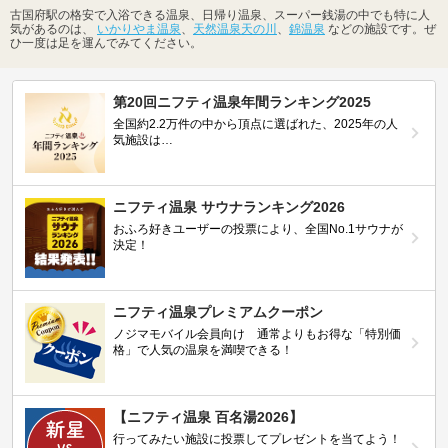
古国府駅の格安で入浴できる温泉、日帰り温泉、スーパー銭湯の中でも特に人
気があるのは、
いかりやま温泉
、
天然温泉天の川
、
錦温泉
などの施設です。ぜ
ひ一度は足を運んでみてください。
第20回ニフティ温泉年間ランキング2025
全国約2.2万件の中から頂点に選ばれた、2025年の人
気施設は…
ニフティ温泉 サウナランキング2026
おふろ好きユーザーの投票により、全国No.1サウナが
決定！
ニフティ温泉プレミアムクーポン
ノジマモバイル会員向け 通常よりもお得な「特別価
格」で人気の温泉を満喫できる！
【ニフティ温泉 百名湯2026】
行ってみたい施設に投票してプレゼントを当てよう！