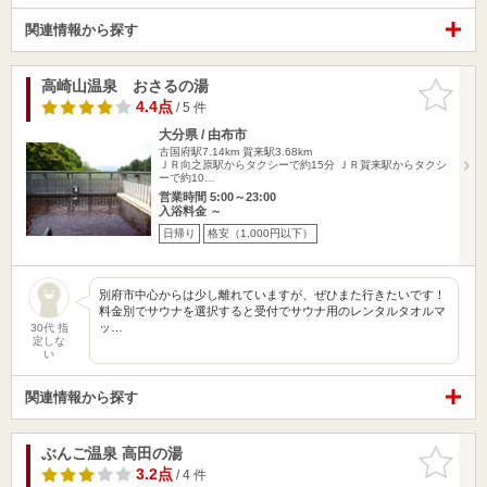
関連情報から探す
高崎山温泉 おさるの湯
お気に入
りに追加
4.4点
/ 5 件
大分県 / 由布市
古国府駅7.14km
賀来駅3.68km
ＪＲ向之原駅からタクシーで約15分 ＪＲ賀来駅からタクシ
ーで約10…
営業時間 5:00～23:00
入浴料金 ～
日帰り
格安（1,000円以下）
別府市中心からは少し離れていますが、ぜひまた行きたいです！
料金別でサウナを選択すると受付でサウナ用のレンタルタオルマ
ッ…
30代 指
定しな
い
関連情報から探す
ぶんご温泉 高田の湯
お気に入
りに追加
3.2点
/ 4 件