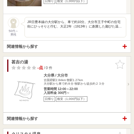
日帰り
格安（1,000円以下）
JR日豊本線の大分駅から、車で約10分。大分市王子中町の住宅
街にひっそりと佇む、大正2年（1913年）に創業した鄙びた温…
50代～
男性
関連情報から探す
甚吉の湯
お気に入
りに追加
-点
/ 0 件
大分県 / 大分市
古国府駅2.84km
牧駅1.27km
大分駅から車で約８分 牧駅から徒歩約２３分
営業時間 12:00～22:00
入浴料金 300円～
日帰り
格安（1,000円以下）
関連情報から探す
クリスタル温泉
お気に入