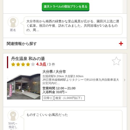
楽天トラベルの宿泊プランを見る
大分市街から南西の緑豊かな里山風景が広がる、園田川上流に湧
く鉱泉。祝日の午後、訪れてみました。共同浴場が1つあるもの
の、周…
匿名
関連情報から探す
丹生温泉 和みの湯
お気に入
りに追加
4.3点
/ 3 件
大分県 / 大分市
古国府駅9.20km
大在駅2.60km
JR日豊本線鶴崎駅よりタクシーで約10分東九州自動車道大
分宮河内IC…
営業時間 12:00～21:00
入浴料金 310円～
日帰り
格安（1,000円以下）
ものすごくいいお風呂だった
50代～
指定し