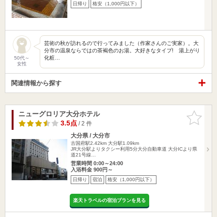
日帰り
格安（1,000円以下）
芸術の秋が訪れるので行ってみました（作家さんのご実家）。大
分市の温泉ならではの茶褐色のお湯。大好きなタイプ! 湯上がり
化粧…
50代～
女性
関連情報から探す
ニューグロリア大分ホテル
お気に入
りに追加
3.5点
/ 2 件
大分県 / 大分市
古国府駅2.42km
大分駅1.09km
JR大分駅よりタクシー利用5分大分自動車道 大分ICより県
道21号線…
営業時間 0:00～24:00
入浴料金 900円～
日帰り
宿泊
格安（1,000円以下）
楽天トラベルの宿泊プランを見る