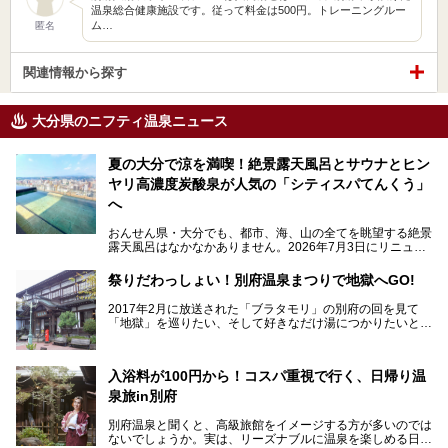
温泉総合健康施設です。従って料金は500円。トレーニングルー
ム…
匿名
関連情報から探す
大分県のニフティ温泉ニュース
夏の大分で涼を満喫！絶景露天風呂とサウナとヒン
ヤリ高濃度炭酸泉が人気の「シティスパてんくう」
へ
おんせん県・大分でも、都市、海、山の全てを眺望する絶景
露天風呂はなかなかありません。2026年7月3日にリニュー
アルして、うみサウナ、やまサウナを新設した「シティスパ
てんくう(CITY SPA てんくう)」は、なんとJR大分駅直結と
祭りだわっしょい！別府温泉まつりで地獄へGO!
いう利便性の高さ！
2017年2月に放送された「ブラタモリ」の別府の回を見て
地上80mという圧倒的な開放感が魅力。温泉、ロウリュサウ
「地獄」を巡りたい、そして好きなだけ湯につかりたいと切
ナ、そしてひんやりとした約27度の高濃度炭酸泉で交互浴
実に思った私に朗報。
してととのえば、まさに気分は天空の極楽、ここはこの夏ぜ
ひとも訪れたい都市の避暑地です！
2017年3月31日～4月3日、大分県別府市で「別府八湯温泉
入浴料が100円から！コスパ重視で行く、日帰り温
まつり」が開催されます。その期間は嬉しいことに100以上
併設の「JR九州ホテル ブラッサム大分」に泊まって、この
の共同浴場がなんと無料開放されるんです！普段から入浴料
泉旅in別府
「シティスパてんくう」をたっぷり満喫してきたのでレポー
が100円と安いのに、いいんですかタダにしちゃって!?
トします。夏向けの大分駅徒歩圏の周辺観光スポットやクー
しかも4/2には「東京ディズニーリゾートスペシャルパレー
別府温泉と聞くと、高級旅館をイメージする方が多いのでは
ルダウンできるスイーツ情報と併せてお楽しみください！
ド」も行われます。つまり別府に行けば「地獄」も「ミッキ
ないでしょうか。実は、リーズナブルに温泉を楽しめる日帰