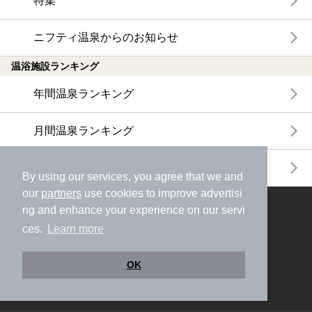
特集
ニフティ温泉からのお知らせ
温浴施設ランキング
年間温泉ランキング
月間温泉ランキング
サウナランキング
By using our services, you agree that we and
our
partners
use cookies to improve advertisi
ng and enhance your experience on our servi
ニフティ温泉公式アカウントをフォローして
おトク情報やクーポン情報を受け取ろう
ces.
Learn more
OK