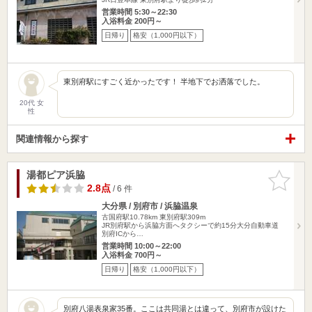
営業時間 5:30～22:30
入浴料金 200円～
日帰り
格安（1,000円以下）
東別府駅にすごく近かったです！ 半地下でお洒落でした。
20代 女
性
関連情報から探す
湯都ピア浜脇
お気に入
りに追加
2.8点
/ 6 件
大分県 / 別府市 / 浜脇温泉
古国府駅10.78km
東別府駅309m
JR別府駅から浜脇方面へタクシーで約15分大分自動車道
別府ICから…
営業時間 10:00～22:00
入浴料金 700円～
日帰り
格安（1,000円以下）
別府八湯表泉家35番。ここは共同湯とは違って、別府市が設けた