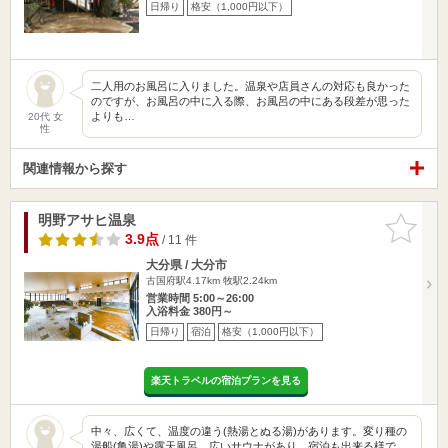
日帰り
格安（1,000円以下）
二人用のお風呂に入りました。温泉や店員さんの対応も良かった
のですが、お風呂の中に入る際、お風呂の中にある段差が思った
よりも…
20代 女
性
関連情報から探す
明野アサヒ温泉
お気に入
りに追加
3.9点
/ 11 件
大分県 / 大分市
古国府駅4.17km
牧駅2.24km
営業時間 5:00～26:00
入浴料金 380円～
日帰り
宿泊
格安（1,000円以下）
楽天トラベルの宿泊プランを見る
中々、広くて、温度の違う(熱湯とぬる湯)があります。変り種の
湯船(亀湯)や露天風呂、広いサウナがあり、宿泊も出来る様で