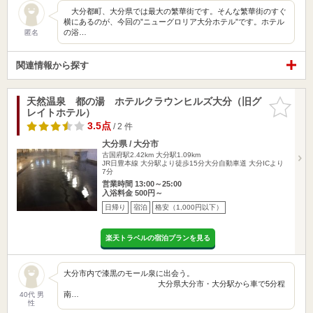
大分都町、大分県では最大の繁華街です。そんな繁華街のすぐ
横にあるのが、今回の”ニューグロリア大分ホテル”です。ホテル
の浴…
匿名
関連情報から探す
天然温泉 都の湯 ホテルクラウンヒルズ大分（旧グ
お気に入
レイトホテル）
りに追加
3.5点
/ 2 件
大分県 / 大分市
古国府駅2.42km
大分駅1.09km
JR日豊本線 大分駅より徒歩15分大分自動車道 大分ICより
7分
営業時間 13:00～25:00
入浴料金 500円～
日帰り
宿泊
格安（1,000円以下）
楽天トラベルの宿泊プランを見る
大分市内で漆黒のモール泉に出会う。
大分県大分市・大分駅から車で5分程
南…
40代 男
性