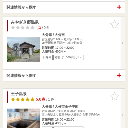
関連情報から探す
みやざき郷温泉
お気に入
りに追加
-点
/ 0 件
大分県 / 大分市
古国府駅2.70km
敷戸駅1.24km
JR豊肥線敷戸駅から車で約５分
営業時間 17:00～22:00
入浴料金 400円～
日帰り
格安（1,000円以下）
関連情報から探す
王子温泉
お気に入
りに追加
5.0点
/ 1 件
大分県 / 大分市王子中町
古国府駅2.82km
西大分駅1.10km
西大分駅より徒歩16分大分駅から車で約10分
営業時間 16:00～22:00
入浴料金 430円～