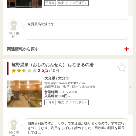
日帰り
格安（1,000円以下）
泉質最高の湯です！
30代 男
性
関連情報から探す
鴛野温泉（おしのおんせん） はなまるの湯
お気に入
りに追加
2.5点
/ 10 件
大分県 / 大分市
古国府駅3.54km
敷戸駅192m
JR日豊本線「敷戸」駅から徒歩約6分
営業時間 6:00～26:00
入浴料金 550円～
日帰り
格安（1,000円以下）
朝風呂利用ですが、サウナで常連組が喋りまくるので、非常に行
きづらくなり、利用をしばらく諦めました。回数券の期限を延長
してほ…
40代 男