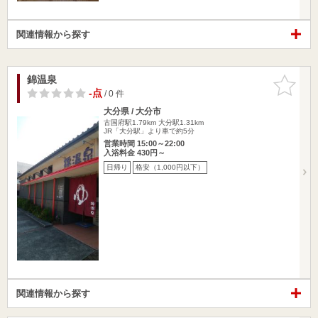
関連情報から探す
錦温泉
お気に入
りに追加
-点
/ 0 件
大分県 / 大分市
古国府駅1.79km
大分駅1.31km
JR「大分駅」より車で約5分
営業時間 15:00～22:00
入浴料金 430円～
日帰り
格安（1,000円以下）
関連情報から探す