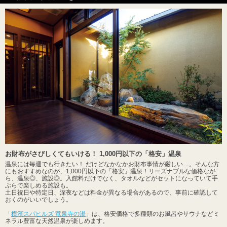
お財布がさびしくてもいける！ 1,000円以下の「格安」温泉
温泉には毎週でも行きたい！ だけどなかなかお財布事情が厳しい…。そんな方
にもおすすめなのが、1,000円以下の「格安」温泉！リーズナブルな価格なが
ら、温泉◎、施設◎。入館料だけでなく、タオルなどがセットになっていて手
ぶらで楽しめる施設も。
土日祝日や特定日、深夜などは料金が異なる場合があるので、事前に確認して
おくのがいいでしょう。
「
横濱スパヒルズ 竜泉寺の湯
」は、格安価格で多種類のお風呂やサウナなどミ
ネラル豊富な天然温泉が楽しめます。