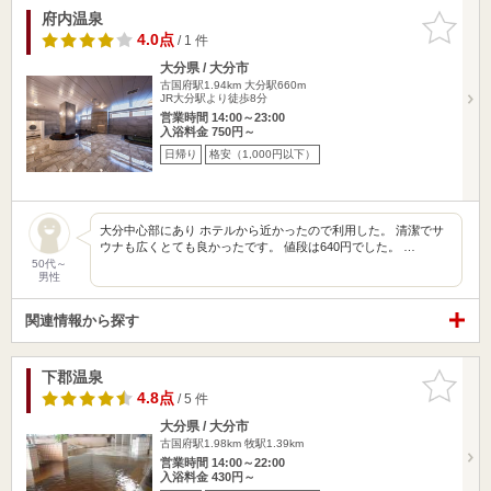
府内温泉
お気に入
りに追加
4.0点
/ 1 件
大分県 / 大分市
古国府駅1.94km
大分駅660m
JR大分駅より徒歩8分
営業時間 14:00～23:00
入浴料金 750円～
日帰り
格安（1,000円以下）
大分中心部にあり ホテルから近かったので利用した。 清潔でサ
ウナも広くとても良かったです。 値段は640円でした。 …
50代～
男性
関連情報から探す
下郡温泉
お気に入
りに追加
4.8点
/ 5 件
大分県 / 大分市
古国府駅1.98km
牧駅1.39km
営業時間 14:00～22:00
入浴料金 430円～