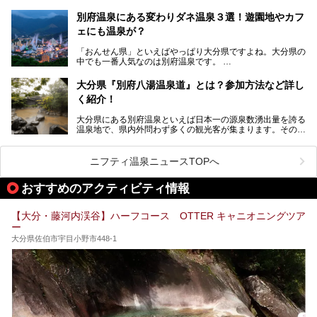
ーマウス」も拝める稀有なイベントですよ、これは行くしか
り温泉施設も充実しているエリアなんです。今回は、日帰り
───
ない！
で楽しめる「大分県の別府温泉」に注目してみました。
提供元：大分県【PR】
別府温泉にある変わりダネ温泉３選！遊園地やカフ
ニフティ温泉がオススメする温泉施設を紹介しちゃいます！
この記事は大分県のPR記事です。
源泉数、湧出量ともに日本一の温泉県とも言われる大分県。
ェにも温泉が？
今回は、大分県別府市に行くなら絶対行きたい情緒たっぷり
な市営温泉をまとめました。
「おんせん県」といえばやっぱり大分県ですよね。大分県の
中でも一番人気なのは別府温泉です。
Let’s go to Hell !
別府八湯という名前の通り、さまざまな泉質を楽しめ、一日
中いても飽きません。
大分県『別府八湯温泉道』とは？参加方法など詳し
普通に温泉に浸かる以外にも、別府地獄巡りや砂湯などは有
く紹介！
名ですよね。
大分県にある別府温泉といえば日本一の源泉数湧出量を誇る
別府温泉は共同湯も多く、家庭やマンションにも温泉を引い
温泉地で、県内外問わず多くの観光客が集まります。その別
ている所もあります。
府温泉では「別府八湯温泉道」を実施しています。この別府
自宅にいながら温泉に入れるのは羨ましいですが、その中で
八湯温泉道とは別府八湯を巡る体験型イベントで、施設を回
も「こんな場所にも温泉が！？」というスポットがいくつか
って88ヶ所のスタンプを集めて温泉名人の認定を目指すと
あるんです。
ニフティ温泉ニュースTOPへ
いうものです。
他の温泉地では考えられないまさに温泉地ならではです。
これを読んで別府温泉巡りの参考になればと思います。
おすすめのアクティビティ情報
別府には朝早くから夜遅くまでやっている地元に根付いた銭
湯や、日帰りのみの大きな施設など様々な形態の温泉があり
ます。泉質も数多くなるので、好きな温泉から巡って温泉名
【大分・藤河内渓谷】ハーフコース OTTER キャニオニングツア
人を目指してみてはいかがでしょうか？
ー
大分県佐伯市宇目小野市448-1