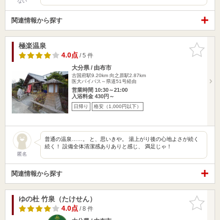
ない
関連情報から探す
極楽温泉
お気に入
りに追加
4.0点
/ 5 件
大分県 / 由布市
古国府駅9.20km
向之原駅2.87km
医大バイパス～県道51号経由
営業時間 10:30～21:00
入浴料金 430円～
日帰り
格安（1,000円以下）
普通の温泉……。 と、思いきや。 湯上がり後の心地よさが続く
続く！ 設備全体清潔感ありありと感じ、 満足じゃ！
匿名
関連情報から探す
ゆの杜 竹泉（たけせん）
お気に入
りに追加
4.0点
/ 8 件