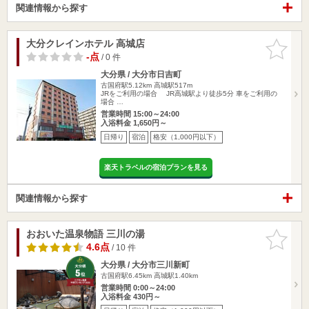
関連情報から探す
大分クレインホテル 高城店
お気に入
りに追加
-点
/ 0 件
大分県 / 大分市日吉町
古国府駅5.12km
高城駅517m
JRをご利用の場合 JR高城駅より徒歩5分 車をご利用の
場合 …
営業時間 15:00～24:00
入浴料金 1,650円～
日帰り
宿泊
格安（1,000円以下）
楽天トラベルの宿泊プランを見る
関連情報から探す
おおいた温泉物語 三川の湯
お気に入
りに追加
4.6点
/ 10 件
大分県 / 大分市三川新町
古国府駅6.45km
高城駅1.40km
営業時間 0:00～24:00
入浴料金 430円～