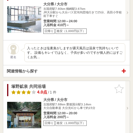
大分県 / 大分市
古国府駅7.60km
鶴崎駅3.67km
JR大分駅から大分バス宮河内団地行きで25分、高田小学校
前下車すぐ
営業時間 12:00～24:00
入浴料金 410円～
日帰り
格安（1,000円以下）
入ったときは塩素臭がしますが露天風呂は温泉で気持ちいいで
す。 設備もキレイではなく、子供が多いのですが個人的にはすご
くお気…
匿名
関連情報から探す
塚野鉱泉 共同浴場
お気に入
りに追加
4.0点
/ 1 件
大分県 / 大分市
古国府駅7.68km
豊後国分駅3.14km
大分自動車道 大分光ICから車で約15分
営業時間 12:00～20:00
入浴料金 200円～
日帰り
格安（1,000円以下）