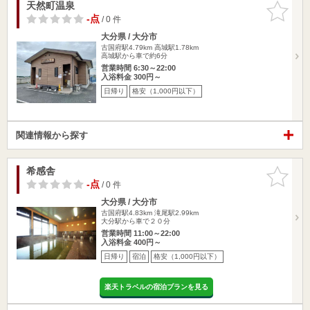
天然町温泉
お気に入
りに追加
-点
/ 0 件
大分県 / 大分市
古国府駅4.79km
高城駅1.78km
高城駅から車で約6分
営業時間 6:30～22:00
入浴料金 300円～
日帰り
格安（1,000円以下）
関連情報から探す
希感舎
お気に入
りに追加
-点
/ 0 件
大分県 / 大分市
古国府駅4.83km
滝尾駅2.99km
大分駅から車で２０分
営業時間 11:00～22:00
入浴料金 400円～
日帰り
宿泊
格安（1,000円以下）
楽天トラベルの宿泊プランを見る