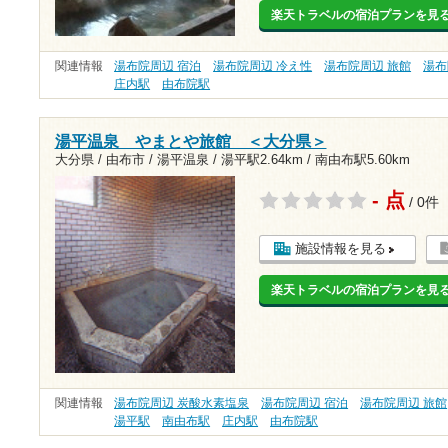
楽天トラベルの宿泊プランを見
関連情報
湯布院周辺 宿泊
湯布院周辺 冷え性
湯布院周辺 旅館
湯布
庄内駅
由布院駅
湯平温泉 やまとや旅館 ＜大分県＞
大分県 / 由布市 / 湯平温泉 /
湯平駅2.64km
/
南由布駅5.60km
- 点
/ 0件
施設情報を見る
楽天トラベルの宿泊プランを見
関連情報
湯布院周辺 炭酸水素塩泉
湯布院周辺 宿泊
湯布院周辺 旅館
湯平駅
南由布駅
庄内駅
由布院駅