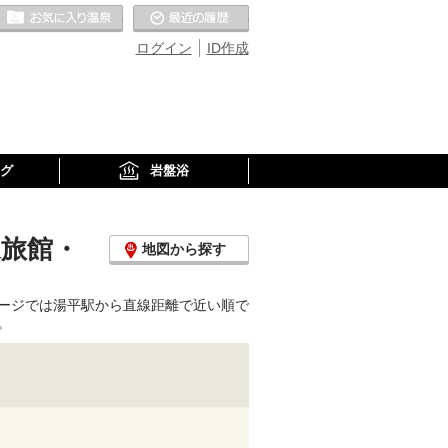
お気に入りの温泉
最近の履歴
ログイン
ID作成
グ
岩盤浴
泉旅館・
地図から探す
ージでは湯平駅から直線距離で近い順で
。