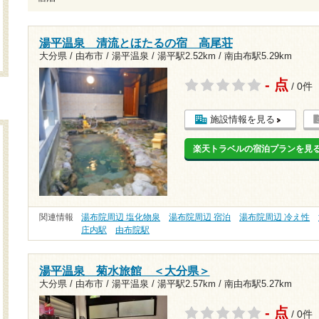
湯平温泉 清流とほたるの宿 高尾荘
大分県 / 由布市 / 湯平温泉 /
湯平駅2.52km
/
南由布駅5.29km
- 点
/ 0件
施設情報を見る
楽天トラベルの宿泊プランを見
関連情報
湯布院周辺 塩化物泉
湯布院周辺 宿泊
湯布院周辺 冷え性
庄内駅
由布院駅
湯平温泉 菊水旅館 ＜大分県＞
大分県 / 由布市 / 湯平温泉 /
湯平駅2.57km
/
南由布駅5.27km
- 点
/ 0件