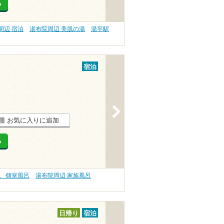
る
周辺 宿泊
湯布院周辺 美肌の湯
湯平駅
宿泊
>
お気に入りに追加
る
呂、個室風呂
湯布院周辺 家族風呂
日帰り
宿泊