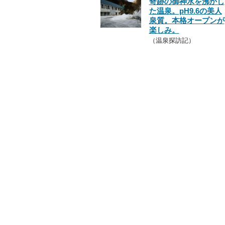
奇跡の御神水を沸かし
た温泉。pH9.6の美人
泉質。本格オープンが
楽しみ。
（温泉探訪記）