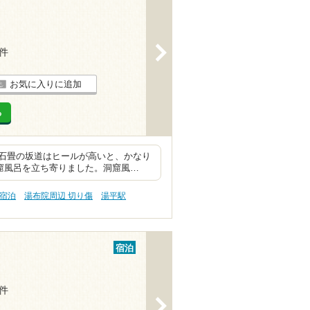
>
4件
お気に入りに追加
る
石畳の坂道はヒールが高いと、かなり
洞窟風呂を立ち寄りました。洞窟風…
 宿泊
湯布院周辺 切り傷
湯平駅
宿泊
3件
>