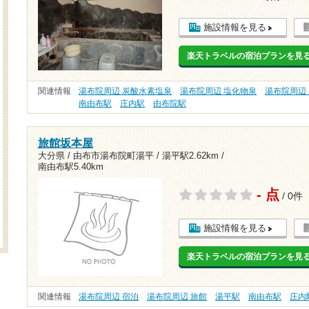
施設情報を見る
楽天トラベルの宿泊プランを見
関連情報
湯布院周辺 炭酸水素塩泉
湯布院周辺 塩化物泉
湯布院周辺
南由布駅
庄内駅
由布院駅
旅館坂本屋
大分県 / 由布市湯布院町湯平 /
湯平駅2.62km
/
南由布駅5.40km
- 点
/ 0件
施設情報を見る
楽天トラベルの宿泊プランを見
関連情報
湯布院周辺 宿泊
湯布院周辺 旅館
湯平駅
南由布駅
庄内