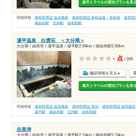
楽天トラベルの宿泊プランを見
関連情報
湯布院周辺 塩化物泉
湯布院周辺 単純温泉・単純泉
湯布院
南由布駅
庄内駅
由布院駅
湯平温泉 白雲荘 ＜大分県＞
大分県 / 由布市 / 湯平温泉 /
湯平駅2.69km
/
南由布駅5.50km
- 点
/ 0件
施設情報を見る
楽天トラベルの宿泊プランを見
関連情報
湯布院周辺 塩化物泉
湯布院周辺 宿泊
湯布院周辺 貸切風
湯平駅
南由布駅
庄内駅
由布院駅
志美津
大分県 / 由布市 / 湯平温泉 /
湯平駅2.74km
/
南由布駅5.74km