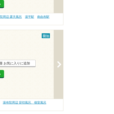
る
院周辺 露天風呂
湯平駅
南由布駅
宿泊
>
お気に入りに追加
る
湯布院周辺 貸切風呂、個室風呂