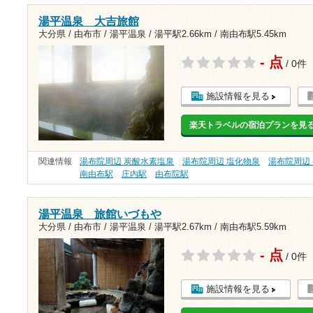
湯平温泉 大吉旅館
大分県 / 由布市 / 湯平温泉 /
湯平駅2.66km
/
南由布駅5.45km
- 点
/ 0件
施設情報を見る
楽天トラベルの宿泊プランを見
関連情報
湯布院周辺 炭酸水素塩泉
湯布院周辺 塩化物泉
湯布院周辺
南由布駅
庄内駅
由布院駅
湯平温泉 旅館いづもや
大分県 / 由布市 / 湯平温泉 /
湯平駅2.67km
/
南由布駅5.59km
- 点
/ 0件
施設情報を見る