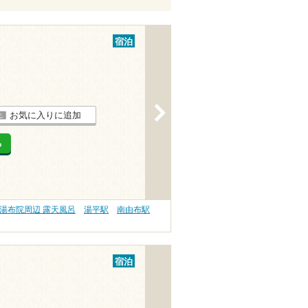
宿泊
>
お気に入りに追加
る
湯布院周辺 露天風呂
湯平駅
南由布駅
宿泊