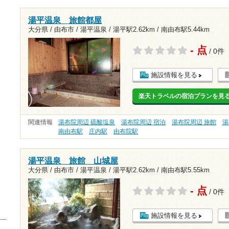
湯平温泉 旅館都屋
大分県 / 由布市 / 湯平温泉 /
湯平駅2.62km
/
南由布駅5.44km
- 点
/ 0件
施設情報を見る
楽天トラベルの宿泊プランを見
関連情報
湯布院周辺 硫酸塩泉
湯布院周辺 宿泊
湯布院周辺 旅館
湯
南由布駅
庄内駅
由布院駅
湯平温泉 旅館 山城屋
大分県 / 由布市 / 湯平温泉 /
湯平駅2.62km
/
南由布駅5.55km
- 点
/ 0件
施設情報を見る