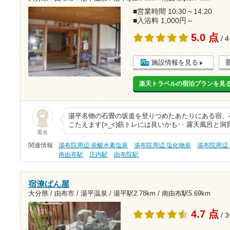
■営業時間 10:30～14:20
■入浴料 1,000円～
5.0 点
/ 
施設情報を見る
楽天トラベルの宿泊プランを見
湯平名物の石畳の坂道を登りつめたあたりにある宿、
こたえます(>_<)筋トレには良いかも‥ 露天風呂と
匿名
関連情報
湯布院周辺 炭酸水素塩泉
湯布院周辺 塩化物泉
湯布院周辺
南由布駅
庄内駅
由布院駅
宿潦ばん屋
大分県 / 由布市 / 湯平温泉 /
湯平駅2.78km
/
南由布駅5.69km
4.7 点
/ 