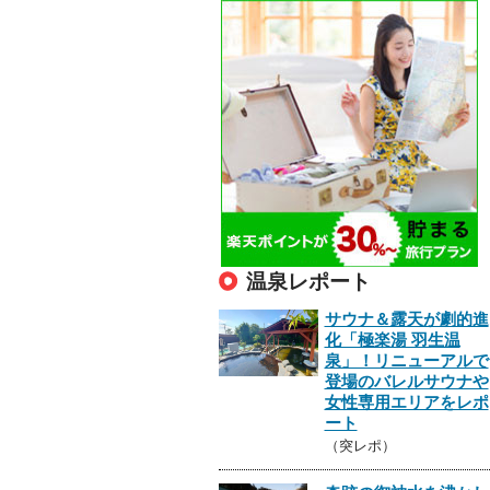
温泉レポート
サウナ＆露天が劇的進
化「極楽湯 羽生温
泉」！リニューアルで
登場のバレルサウナや
女性専用エリアをレポ
ート
（突レポ）